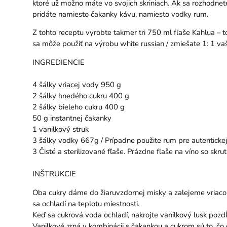
ktoré už možno máte vo svojich skriniach. Ak sa rozhodnete,
pridáte namiesto čakanky kávu, namiesto vodky rum.
Z tohto receptu vyrobte takmer tri 750 ml fľaše Kahlua – 
sa môže použiť na výrobu white russian / zmiešate 1: 1 vaš
INGREDIENCIE
4 šálky vriacej vody 950 g
2 šálky hnedého cukru 400 g
2 šálky bieleho cukru 400 g
50 g instantnej čakanky
1 vanilkový struk
3 šálky vodky 667g / Prípadne použite rum pre autenticke
3 Čisté a sterilizované fľaše. Prázdne fľaše na víno so sk
INŠTRUKCIE
Oba cukry dáme do žiaruvzdornej misky a zalejeme vriacou
sa ochladí na teplotu miestnosti.
Keď sa cukrová voda ochladí, nakrojte vanilkový lusk po
Vanilkové zrná v kombinácii s čakankou a cukrom sú to, čo