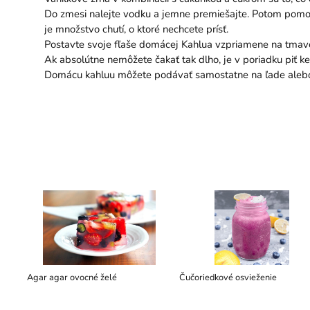
Do zmesi nalejte vodku a jemne premiešajte. Potom pomocou li
je množstvo chutí, o ktoré nechcete prísť.
Postavte svoje fľaše domácej Kahlua vzpriamene na tmavom m
Ak absolútne nemôžete čakať tak dlho, je v poriadku piť ke
Domácu kahluu môžete podávať samostatne na ľade alebo j
Agar agar ovocné želé
Čučoriedkové osvieženie