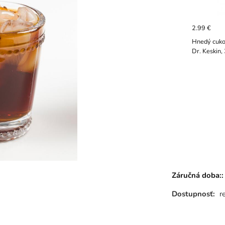
2.99 €
Hnedý cuko
Dr. Keskin,
Záručná doba::
Dostupnosť:
r