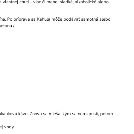
vlastnej chuti – viac či menej sladké, alkoholické alebo
a vína. Po príprave sa Kahula môže podávať samotná alebo
otanu /.
čakankovú kávu. Znova sa mieša, kým sa nerozpustí, potom
ej vody.