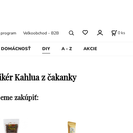
0
ks
ý program
Veľkoobchod - B2B
DOMÁCNOSŤ
DIY
A - Z
AKCIE
ikér Kahlua z čakanky
eme zakúpiť: