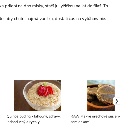
prilepí na dno misky, stačí ju lyžičkou naliať do fliaš. To
o, aby chute, najmä vanilka, dostali čas na vylúhovanie.
Quinoa puding - lahodný, zdravý,
RAW Mäkké orechové sušienky so
jednoduchý a rýchly
semienkami