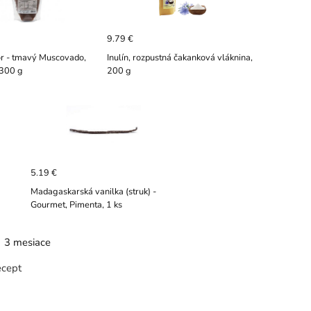
9.79 €
r - tmavý Muscovado,
Inulín, rozpustná čakanková vláknina,
 300 g
200 g
5.19 €
Madagaskarská vanilka (struk) -
Gourmet, Pimenta, 1 ks
3 mesiace
ecept