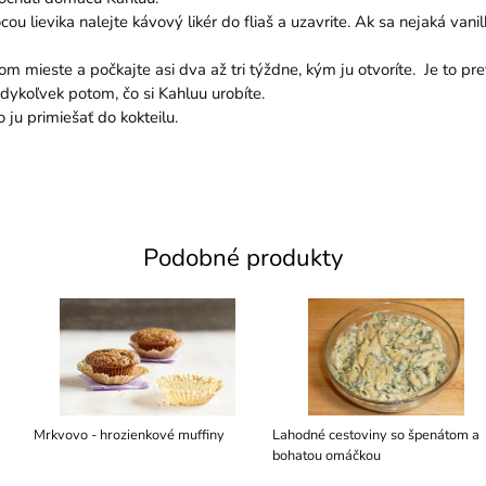
evika nalejte kávový likér do fliaš a uzavrite. Ak sa nejaká vanilka 
ieste a počkajte asi dva až tri týždne, kým ju otvoríte. Je to pret
dykoľvek potom, čo si Kahluu urobíte.
u primiešať do kokteilu.
Podobné produkty
Mrkvovo - hrozienkové muffiny
Lahodné cestoviny so špenátom a
bohatou omáčkou