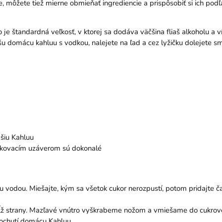
 môžete tiež mierne obmieňať ingrediencie a prispôsobiť si ich podľa 
to je štandardná veľkosť, v ktorej sa dodáva väčšina fliaš alkoholu 
u domácu kahluu s vodkou, nalejete na ľad a cez lyžičku dolejete sm
jšiu Kahluu
rutkovacím uzáverom sú dokonalé
 vodou. Miešajte, kým sa všetok cukor nerozpustí, potom pridajte 
zdĺž strany. Mazľavé vnútro vyškrabeme nožom a vmiešame do cukrov
 ochutí domácu Kahluu.