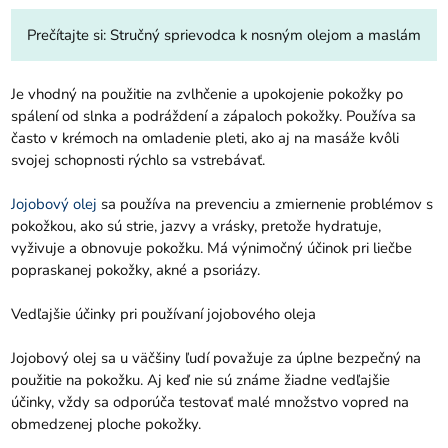
Prečítajte si:
Stručný sprievodca k nosným olejom a maslám
Je vhodný na použitie na zvlhčenie a upokojenie pokožky po
spálení od slnka a podráždení a zápaloch pokožky. Používa sa
často v krémoch na omladenie pleti, ako aj na masáže kvôli
svojej schopnosti rýchlo sa vstrebávať.
Jojobový olej
sa používa na prevenciu a zmiernenie problémov s
pokožkou, ako sú strie, jazvy a vrásky, pretože hydratuje,
vyživuje a obnovuje pokožku. Má výnimočný účinok pri liečbe
popraskanej pokožky, akné a psoriázy.
Vedľajšie účinky pri používaní jojobového oleja
Jojobový olej sa u väčšiny ľudí považuje za úplne bezpečný na
použitie na pokožku. Aj keď nie sú známe žiadne vedľajšie
účinky, vždy sa odporúča testovať malé množstvo vopred na
obmedzenej ploche pokožky.