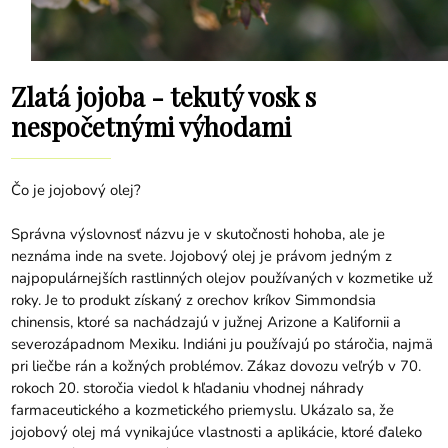
Zlatá jojoba - tekutý vosk s
nespočetnými výhodami
Čo je jojobový olej?
Správna výslovnosť názvu je v skutočnosti hohoba, ale je
neznáma inde na svete. Jojobový olej je právom jedným z
najpopulárnejších rastlinných olejov používaných v kozmetike už
roky. Je to produkt získaný z orechov kríkov Simmondsia
chinensis, ktoré sa nachádzajú v južnej Arizone a Kalifornii a
severozápadnom Mexiku. Indiáni ju používajú po stáročia, najmä
pri liečbe rán a kožných problémov. Zákaz dovozu veľrýb v 70.
rokoch 20. storočia viedol k hľadaniu vhodnej náhrady
farmaceutického a kozmetického priemyslu. Ukázalo sa, že
jojobový olej
má vynikajúce vlastnosti a aplikácie, ktoré ďaleko