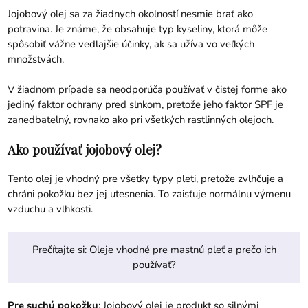
Jojobový olej sa za žiadnych okolností nesmie brať ako
potravina. Je známe, že obsahuje typ kyseliny, ktorá môže
spôsobiť vážne vedľajšie účinky, ak sa užíva vo veľkých
množstvách.
V žiadnom prípade sa neodporúča používať v čistej forme ako
jediný faktor ochrany pred slnkom, pretože jeho faktor SPF je
zanedbateľný, rovnako ako pri všetkých rastlinných olejoch.
Ako používať jojobový olej?
Tento olej je vhodný pre všetky typy pleti, pretože zvlhčuje a
chráni pokožku bez jej utesnenia. To zaisťuje normálnu výmenu
vzduchu a vlhkosti.
Prečítajte si:
Oleje vhodné pre mastnú pleť a prečo ich
používať?
Pre suchú pokožku
: Jojobový olej je produkt so silnými