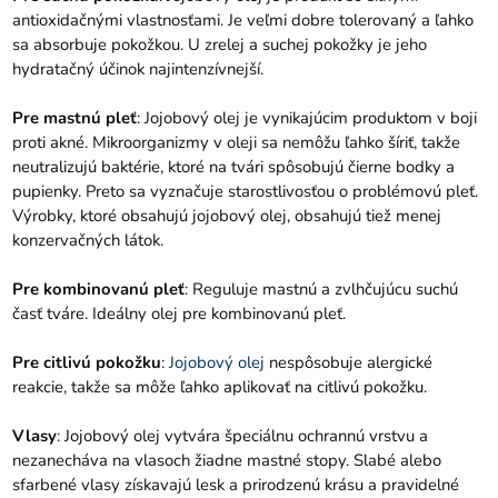
antioxidačnými vlastnosťami. Je veľmi dobre tolerovaný a ľahko
sa absorbuje pokožkou. U zrelej a suchej pokožky je jeho
hydratačný účinok najintenzívnejší.
Pre mastnú pleť
: Jojobový olej je vynikajúcim produktom v boji
proti akné. Mikroorganizmy v oleji sa nemôžu ľahko šíriť, takže
neutralizujú baktérie, ktoré na tvári spôsobujú čierne bodky a
pupienky. Preto sa vyznačuje starostlivosťou o problémovú pleť.
Výrobky, ktoré obsahujú jojobový olej, obsahujú tiež menej
konzervačných látok.
Pre kombinovanú pleť
: Reguluje mastnú a zvlhčujúcu suchú
časť tváre. Ideálny olej pre kombinovanú pleť.
Pre citlivú pokožku
:
Jojobový olej
nespôsobuje alergické
reakcie, takže sa môže ľahko aplikovať na citlivú pokožku.
Vlasy
: Jojobový olej vytvára špeciálnu ochrannú vrstvu a
nezanecháva na vlasoch žiadne mastné stopy. Slabé alebo
sfarbené vlasy získavajú lesk a prirodzenú krásu a pravidelné