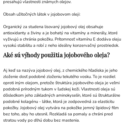
presahujú vlastnosti známych olejov.
Obsah užitočných látok v jojobovom oleji:
Organický za studena lisovaný jojobový olej obsahuje
antioxidanty a živiny a je bohatý na vitamíny a minerály, ktoré
vyživujú a chránia pokožku. Prítomnosť vitamínu E dodáva oleju
vysokú stabilitu a robí z neho ideálny konzervačný prostriedok.
Aké sú výhody použitia jojobového oleja?
Aj keď sa nazýva jojobový olej, z chemického hľadiska je jeho
zloženie dosť podobné zloženiu tekutého vosku. To je rozdiel
oproti iným olejom, pretože štruktúra jojobového oleja je veľmi
podobná prírodným tukom v ľudskej koži. Vlastnosti oleja sú
dôsledkom jeho základných aminokyselín, ktoré sú štrukturálne
podobné kolagénu - látke, ktorá je zodpovedná za elasticitu
pokožky. Jojobový olej vytvára na pokožke jemný lipidový film
bez toho, aby ho utesnil. Rozkladá sa pomaly a chráni pred
stratou vody po dlhú dobu bez mastenia.