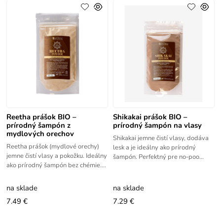
Reetha prášok BIO –
Shikakai prášok BIO –
prírodný šampón z
prírodný šampón na vlasy
mydlových orechov
Shikakai jemne čistí vlasy, dodáva
Reetha prášok (mydlové orechy)
lesk a je ideálny ako prírodný
jemne čistí vlasy a pokožku. Ideálny
šampón. Perfektný pre no-poo
ako prírodný šampón bez chémie.
starostlivosť. Shikakai prášok s
Prášok Reetha (Aritha) má dobré
dobrými schopnosťami pre
čistiace vlastnosti.
na sklade
na sklade
7.49 €
7.29 €