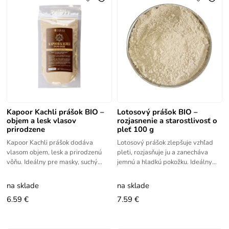
Kapoor Kachli prášok BIO –
Lotosový prášok BIO –
objem a lesk vlasov
rozjasnenie a starostlivosť o
prirodzene
pleť 100 g
Kapoor Kachli prášok dodáva
Lotosový prášok zlepšuje vzhľad
vlasom objem, lesk a prirodzenú
pleti, rozjasňuje ju a zanecháva
vôňu. Ideálny pre masky, suchý
jemnú a hladkú pokožku. Ideálny
šampón a DIY kozmetiku. Kapoor
pre DIY kozmetiku. Lotosový
kachli prášok prirodzene podporuje
prášok je známy svojimi
na sklade
na sklade
6.59 €
7.59 €