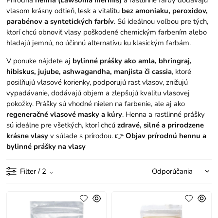
Prírodná
henna (Lawsonia inermis)
a rastlinné farby dodávajú
vlasom krásny odtieň, lesk a vitalitu
bez amoniaku, peroxidov,
parabénov a syntetických farbív
. Sú ideálnou voľbou pre tých,
ktorí chcú obnoviť vlasy poškodené chemickým farbením alebo
hľadajú jemnú, no účinnú alternatívu ku klasickým farbám.
V ponuke nájdete aj
bylinné prášky ako amla, bhringraj,
hibiskus, jujube, ashwagandha, manjista či cassia
, ktoré
posilňujú vlasové korienky, podporujú rast vlasov, znižujú
vypadávanie, dodávajú objem a zlepšujú kvalitu vlasovej
pokožky. Prášky sú vhodné nielen na farbenie, ale aj ako
regeneračné vlasové masky a kúry
. Henna a rastlinné prášky
sú ideálne pre všetkých, ktorí chcú
zdravé, silné a prirodzene
krásne vlasy
v súlade s prírodou. 👉
Objav prírodnú hennu a
bylinné prášky na vlasy
Filter
/ 2