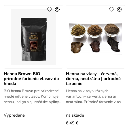
Henna Brown BIO –
Henna na vlasy – červená,
prírodné farbenie vlasov do
čierna, neutrálna | prírodné
hneda
farbenie
BIO henna Brown pre prirodzené
Henna na vlasy v rôznych
hnedé odtiene vlasov. Kombinuje
variantoch – červená, čierna aj
hennu, indigo a ajurvédske byliny
neutrálna. Prírodné farbenie vlasov
pre farbu aj výživu vlasov. Úplne
a DIY kozmetika bez chémie. Henna
prírodná organická rastlinná
(Lawsonia spinosa L.) na
Vypredane
na sklade
6.49 €