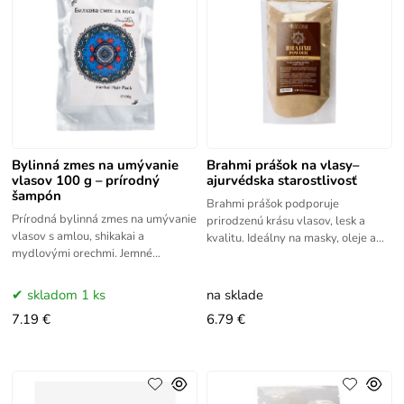
Bylinná zmes na umývanie
Brahmi prášok na vlasy–
vlasov 100 g – prírodný
ajurvédska starostlivosť
šampón
Brahmi prášok podporuje
Prírodná bylinná zmes na umývanie
prirodzenú krásu vlasov, lesk a
vlasov s amlou, shikakai a
kvalitu. Ideálny na masky, oleje a
mydlovými orechmi. Jemné
DIY kozmetiku. Brahmi prášok
čistenie, výživa a svieže vlasy bez
známy ako tradičná ajurvédska
chémie. Pripravené podľa
bylina
skladom 1 ks
na sklade
7.19 €
6.79 €