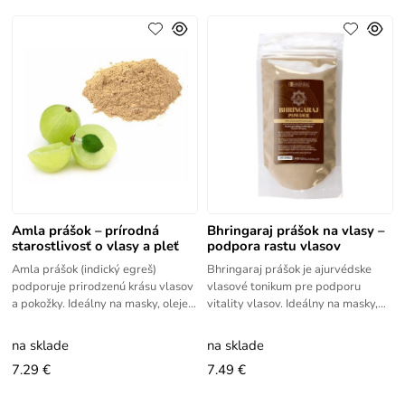
Amla prášok – prírodná
Bhringaraj prášok na vlasy –
starostlivosť o vlasy a pleť
podpora rastu vlasov
Amla prášok (indický egreš)
Bhringaraj prášok je ajurvédske
podporuje prirodzenú krásu vlasov
vlasové tonikum pre podporu
a pokožky. Ideálny na masky, oleje a
vitality vlasov. Ideálny na masky,
DIY kozmetiku. Objavte silu
oleje a DIY kozmetiku.Bhringaraj
ajurvédy. Amla prášok bojuje
prášok je známy ako tonikum
na sklade
na sklade
7.29 €
7.49 €