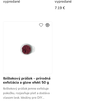
vypredané
vypredané
7.19 €
Ibištekový prášok – prírodná
exfoliácia a glow efekt 50 g
Ibištekový prášok jemne exfoliuje
pokožku, rozjasňuje pleť a dodáva
vlasom lesk. Ideálny pre DIY
kozmetiku. Hibiscus, Ibištek jemný
prášok do kozmetiky s