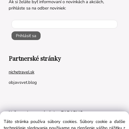
Ak si želáte byť informovaní o novinkách a akciách,
prihláste sa na odber noviniek:
Prihlásiť sa
Partnerské stránky
nichetravel.sk
objavsvet.blog
Naše appky pre vás úplne ZADARMO:
Táto stránka používa súbory cookies. Súbory cookie a ďalšie
Tréningový plán na mieru
technológie sledovania používame na zlepšenie vášho zážitku z