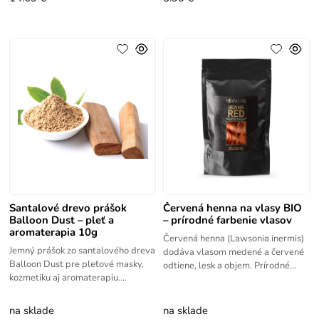
Santalové drevo prášok
Červená henna na vlasy BIO
Balloon Dust – pleť a
– prírodné farbenie vlasov
aromaterapia 10g
Červená henna (Lawsonia inermis)
Jemný prášok zo santalového dreva
dodáva vlasom medené a červené
Balloon Dust pre pleťové masky,
odtiene, lesk a objem. Prírodné
kozmetiku aj aromaterapiu.
farbenie vlasov bez chémie. Henna
Luxusná prírodná starostlivosť.
červená dodáva vlasom
Prášok zo santalového dreva sa
na sklade
na sklade