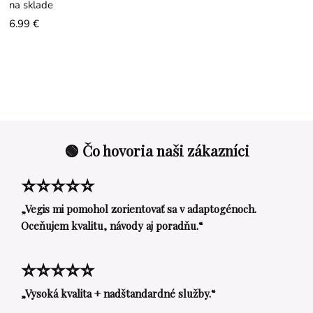
na sklade
6.99 €
🟢 Čo hovoria naši zákazníci
⭐⭐⭐⭐⭐
„Vegis mi pomohol zorientovať sa v adaptogénoch.
Oceňujem kvalitu, návody aj poradňu.“
⭐⭐⭐⭐⭐
„Vysoká kvalita + nadštandardné služby.“