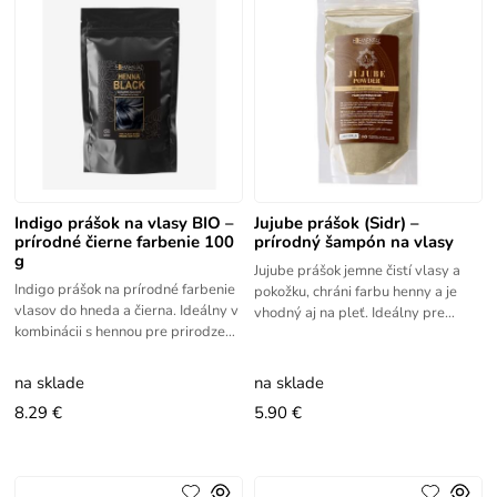
Indigo prášok na vlasy BIO –
Jujube prášok (Sidr) –
prírodné čierne farbenie 100
prírodný šampón na vlasy
g
Jujube prášok jemne čistí vlasy a
Indigo prášok na prírodné farbenie
pokožku, chráni farbu henny a je
vlasov do hneda a čierna. Ideálny v
vhodný aj na pleť. Ideálny pre
kombinácii s hennou pre prirodzené
prírodnú kozmetiku. Jujube prášok
odtiene. Henna Indigo je bylinné
má priaznivé účinky
farbivo na vlasy
na sklade
na sklade
8.29 €
5.90 €