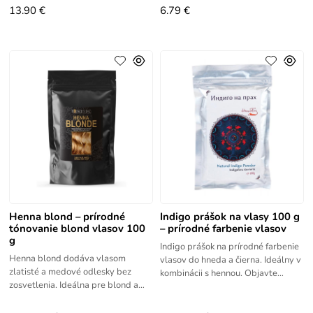
13.90 €
6.79 €
Henna blond – prírodné
Indigo prášok na vlasy 100 g
tónovanie blond vlasov 100
– prírodné farbenie vlasov
g
Indigo prášok na prírodné farbenie
Henna blond dodáva vlasom
vlasov do hneda a čierna. Ideálny v
zlatisté a medové odlesky bez
kombinácii s hennou. Objavte
zosvetlenia. Ideálna pre blond a
ajurvédsku starostlivosť o vlasy.
svetlé vlasy. Úplne prírodná zmes
Používa sa na tónovanie
piatich rastlinných práškov, ktorá