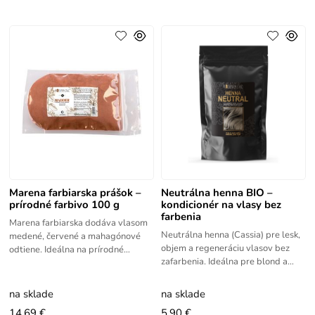
Marena farbiarska prášok –
Neutrálna henna BIO –
prírodné farbivo 100 g
kondicionér na vlasy bez
farbenia
Marena farbiarska dodáva vlasom
Neutrálna henna (Cassia) pre lesk,
medené, červené a mahagónové
objem a regeneráciu vlasov bez
odtiene. Ideálna na prírodné
zafarbenia. Ideálna pre blond a
farbenie vlasov aj DIY kozmetiku.
poškodené vlasy. Neutrálna Henna
Prášok Mareny farbiarskej je
je naturálny rastlinný
na sklade
na sklade
14.69 €
5.90 €