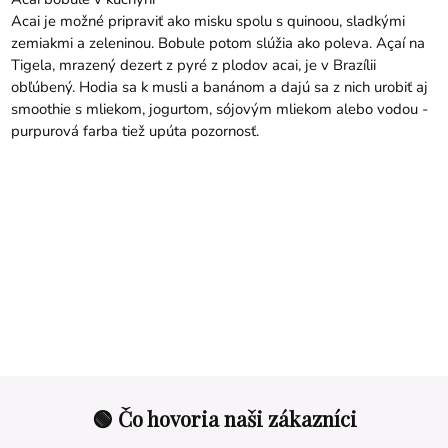
Acai je možné pripraviť ako misku spolu s quinoou, sladkými
zemiakmi a zeleninou. Bobule potom slúžia ako poleva. Açaí na
Tigela, mrazený dezert z pyré z plodov acai, je v Brazílii
obľúbený. Hodia sa k musli a banánom a dajú sa z nich urobiť aj
smoothie s mliekom, jogurtom, sójovým mliekom alebo vodou -
purpurová farba tiež upúta pozornosť.
🟢 Čo hovoria naši zákazníci