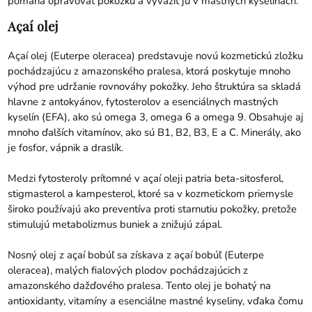
pomáha opravovať pokožku a vyvážiť ju v mastných kyselinách.
Açaí olej
Açaí olej (Euterpe oleracea) predstavuje novú kozmetickú zložku
pochádzajúcu z amazonského pralesa, ktorá poskytuje mnoho
výhod pre udržanie rovnováhy pokožky. Jeho štruktúra sa skladá
hlavne z antokyánov, fytosterolov a esenciálnych mastných
kyselín (EFA), ako sú omega 3, omega 6 a omega 9. Obsahuje aj
mnoho ďalších vitamínov, ako sú B1, B2, B3, E a C. Minerály, ako
je fosfor, vápnik a draslík.
Medzi fytosteroly prítomné v açaí oleji patria beta-sitosferol,
stigmasterol a kampesterol, ktoré sa v kozmetickom priemysle
široko používajú ako preventíva proti starnutiu pokožky, pretože
stimulujú metabolizmus buniek a znižujú zápal.
Nosný olej z açaí bobúľ sa získava z açaí bobúľ (Euterpe
oleracea), malých fialových plodov pochádzajúcich z
amazonského dažďového pralesa. Tento olej je bohatý na
antioxidanty, vitamíny a esenciálne mastné kyseliny, vďaka čomu