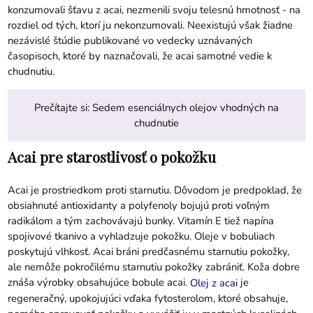
konzumovali šťavu z acai, nezmenili svoju telesnú hmotnosť - na
rozdiel od tých, ktorí ju nekonzumovali. Neexistujú však žiadne
nezávislé štúdie publikované vo vedecky uznávaných
časopisoch, ktoré by naznačovali, že acai samotné vedie k
chudnutiu.
Prečítajte si:
Sedem esenciálnych olejov vhodných na
chudnutie
Acai pre starostlivosť o pokožku
Acai je prostriedkom proti starnutiu. Dôvodom je predpoklad, že
obsiahnuté antioxidanty a polyfenoly bojujú proti voľným
radikálom a tým zachovávajú bunky. Vitamín E tiež napína
spojivové tkanivo a vyhladzuje pokožku. Oleje v bobuliach
poskytujú vlhkosť. Acai bráni predčasnému starnutiu pokožky,
ale nemôže pokročilému starnutiu pokožky zabrániť. Koža dobre
znáša výrobky obsahujúce bobule acai.
je
Olej z acai
r
egeneračný, upokojujúci
vďaka fytosterolom, ktoré obsahuje,