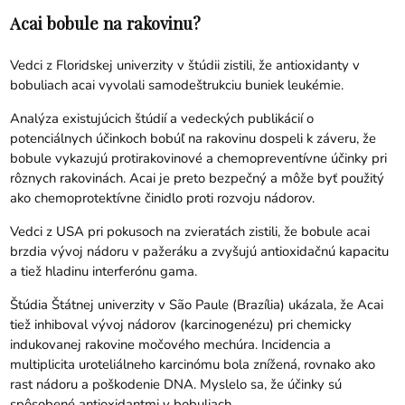
Acai bobule na rakovinu?
Vedci z Floridskej univerzity v štúdii zistili, že antioxidanty v
bobuliach acai vyvolali samodeštrukciu buniek leukémie.
Analýza existujúcich štúdií a vedeckých publikácií o
potenciálnych účinkoch bobúľ na rakovinu dospeli k záveru, že
bobule vykazujú protirakovinové a chemopreventívne účinky pri
rôznych rakovinách. Acai je preto bezpečný a môže byť použitý
ako chemoprotektívne činidlo proti rozvoju nádorov.
Vedci z USA pri pokusoch na zvieratách zistili, že bobule acai
brzdia vývoj nádoru v pažeráku a zvyšujú antioxidačnú kapacitu
a tiež hladinu interferónu gama.
Štúdia Štátnej univerzity v São Paule (Brazília) ukázala, že Acai
tiež inhiboval vývoj nádorov (karcinogenézu) pri chemicky
indukovanej rakovine močového mechúra. Incidencia a
multiplicita uroteliálneho karcinómu bola znížená, rovnako ako
rast nádoru a poškodenie DNA. Myslelo sa, že účinky sú
spôsobené antioxidantmi v bobuliach.