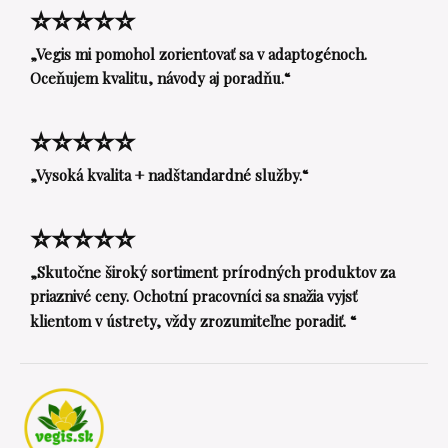
⭐⭐⭐⭐⭐
„Vegis mi pomohol zorientovať sa v adaptogénoch.
Oceňujem kvalitu, návody aj poradňu.“
⭐⭐⭐⭐⭐
„Vysoká kvalita + nadštandardné služby.“
⭐⭐⭐⭐⭐
„Skutočne široký sortiment prírodných produktov za
priaznivé ceny. Ochotní pracovníci sa snažia vyjsť
klientom v ústrety, vždy zrozumiteľne poradiť. “