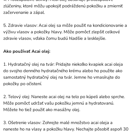
zlúčeniny, ktoré môžu upokojiť podráždenú pokožku a zmierniť
začervenanie a zápal.
5. Zdravie vlasov: Acai olej sa môže použiť na kondicionovanie a
výživu vlasov a pokožky hlavy. Môže pomôcť zlepšiť celkové
zdravie vlasov, vďaka čomu budú hladšie a lesklejšie.
Ako používať Acai olej:
1. Hydratačný olej na tvár: Pridajte niekoľko kvapiek acai oleja
do svojho denného hydratačného krému alebo ho použite ako
samostatný hydratačný olej na tvár. Jemne ho vmasírujte do
pokožky po očistení.
2. Telový olej: Naneste acai olej na telo po kúpeli alebo sprche.
Môže pomôcť udržať vašu pokožku jemnú a hydratovanú.
Môžete ho tiež použiť ako masážny olej.
3. Ošetrenie vlasov: Zohrejte malé množstvo acai oleja a
naneste ho na vlasy a pokožku hlavy. Nechajte pôsobiť aspoň 30