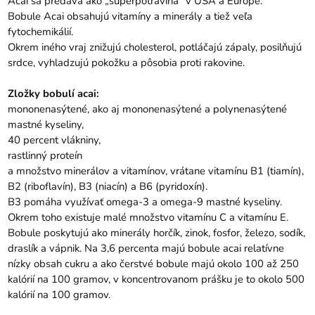
Acai sa predáva ako „superpotravina“ v USA a Európe.
Bobule Acai obsahujú vitamíny a minerály a tiež veľa
fytochemikálií.
Okrem iného vraj znižujú cholesterol, potláčajú zápaly, posilňujú
srdce, vyhladzujú pokožku a pôsobia proti rakovine.
Zložky bobulí acai:
mononenasýtené, ako aj mononenasýtené a polynenasýtené
mastné kyseliny,
40 percent vlákniny,
rastlinný proteín
a množstvo minerálov a vitamínov, vrátane vitamínu B1 (tiamín),
B2 (riboflavín), B3 (niacín) a B6 (pyridoxín).
B3 pomáha využívať omega-3 a omega-9 mastné kyseliny.
Okrem toho existuje malé množstvo vitamínu C a vitamínu E.
Bobule poskytujú ako minerály horčík, zinok, fosfor, železo, sodík,
draslík a vápnik. Na 3,6 percenta majú bobule acai relatívne
nízky obsah cukru a ako čerstvé bobule majú okolo 100 až 250
kalórií na 100 gramov, v koncentrovanom prášku je to okolo 500
kalórií na 100 gramov.