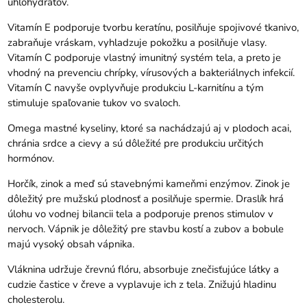
uhľohydrátov.
Vitamín E podporuje tvorbu keratínu, posilňuje spojivové tkanivo,
zabraňuje vráskam, vyhladzuje pokožku a posilňuje vlasy.
Vitamín C podporuje vlastný imunitný systém tela, a preto je
vhodný na prevenciu chrípky, vírusových a bakteriálnych infekcií.
Vitamín C navyše ovplyvňuje produkciu L-karnitínu a tým
stimuluje spaľovanie tukov vo svaloch.
Omega mastné kyseliny, ktoré sa nachádzajú aj v plodoch acai,
chránia srdce a cievy a sú dôležité pre produkciu určitých
hormónov.
Horčík, zinok a meď sú stavebnými kameňmi enzýmov. Zinok je
dôležitý pre mužskú plodnosť a posilňuje spermie. Draslík hrá
úlohu vo vodnej bilancii tela a podporuje prenos stimulov v
nervoch. Vápnik je dôležitý pre stavbu kostí a zubov a bobule
majú vysoký obsah vápnika.
Vláknina udržuje črevnú flóru, absorbuje znečisťujúce látky a
cudzie častice v čreve a vyplavuje ich z tela. Znižujú hladinu
cholesterolu.