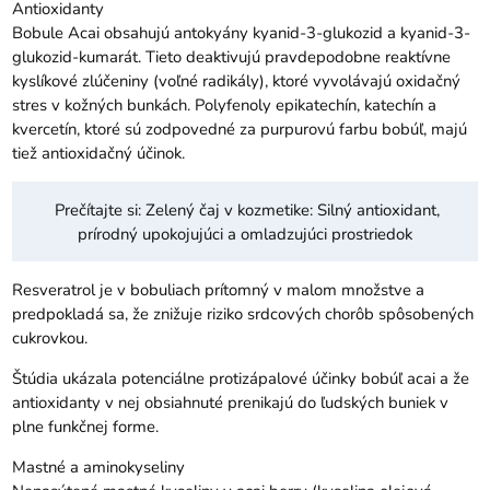
Antioxidanty
Bobule Acai obsahujú antokyány kyanid-3-glukozid a kyanid-3-
glukozid-kumarát. Tieto deaktivujú pravdepodobne reaktívne
kyslíkové zlúčeniny (voľné radikály), ktoré vyvolávajú oxidačný
stres v kožných bunkách. Polyfenoly epikatechín, katechín a
kvercetín, ktoré sú zodpovedné za purpurovú farbu bobúľ, majú
tiež antioxidačný účinok.
Prečítajte si:
Zelený čaj v kozmetike: Silný antioxidant,
prírodný upokojujúci a omladzujúci prostriedok
Resveratrol je v bobuliach prítomný v malom množstve a
predpokladá sa, že znižuje riziko srdcových chorôb spôsobených
cukrovkou.
Štúdia ukázala potenciálne protizápalové účinky bobúľ acai a že
antioxidanty v nej obsiahnuté prenikajú do ľudských buniek v
plne funkčnej forme.
Mastné a aminokyseliny