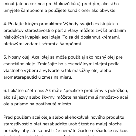
minút (alebo cez noc pre hĺbkovú kúru) predtým, ako si ho
umyjete šampónom a použijete kondicionér ako obvykle.
4. Pridajte k iným produktom: Výhody svojich existujúcich
produktov starostlivosti o pleť a vlasy môžete zvýšiť pridaním
niekoľkých kvapiek acai oleja. To sa dá dosiahnuť krémami,
pleťovými vodami, sérami a šampónmi.
5. Nosný olej: Acai olej sa môže použiť aj ako nosný olej pre
esenciálne oleje. Zmiešajte ho s esenciálnymi olejmi podľa
vlastného výberu a vytvorte si tak masážny olej alebo
aromaterapeutickú zmes na mieru.
6. Lokálne ošetrenie: Ak máte špecifické problémy s pokožkou,
ako sú jazvy alebo škvrny, môžete naniesť malé množstvo acai
oleja priamo na postihnuté miesto.
Pred použitím acai oleja alebo akéhokoľvek nového produktu
starostlivosti o pleť nezabudnite urobiť test na malej ploche
pokožky, aby ste sa uistili, že nemáte žiadne nežiaduce reakcie.