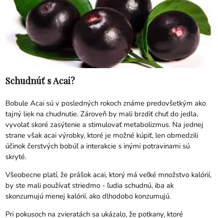
Schudnúť s Acai?
Bobule Acai sú v posledných rokoch známe predovšetkým ako
tajný liek na chudnutie. Zároveň by mali brzdiť chuť do jedla,
vyvolať skoré zasýtenie a stimulovať metabolizmus. Na jednej
strane však acai výrobky, ktoré je možné kúpiť, len obmedzili
účinok čerstvých bobúľ a interakcie s inými potravinami sú
skryté.
Všeobecne platí, že prášok acai, ktorý má veľké množstvo kalórií,
by ste mali používať striedmo - ľudia schudnú, iba ak
skonzumujú menej kalórií, ako dlhodobo konzumujú.
Pri pokusoch na zvieratách sa ukázalo, že potkany, ktoré