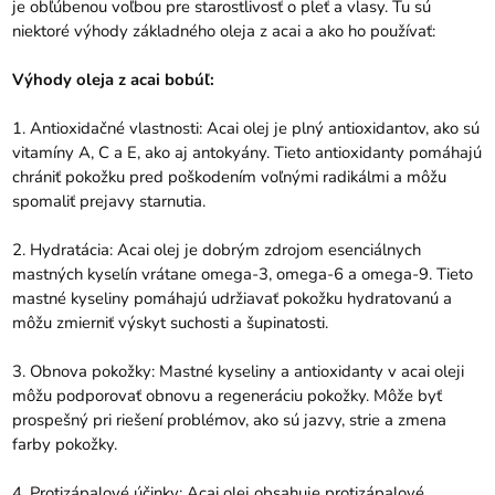
je obľúbenou voľbou pre starostlivosť o pleť a vlasy. Tu sú
niektoré výhody základného oleja z acai a ako ho používať:
Výhody oleja z acai bobúľ:
1. Antioxidačné vlastnosti: Acai olej je plný antioxidantov, ako sú
vitamíny A, C a E, ako aj antokyány. Tieto antioxidanty pomáhajú
chrániť pokožku pred poškodením voľnými radikálmi a môžu
spomaliť prejavy starnutia.
2. Hydratácia: Acai olej je dobrým zdrojom esenciálnych
mastných kyselín vrátane omega-3, omega-6 a omega-9. Tieto
mastné kyseliny pomáhajú udržiavať pokožku hydratovanú a
môžu zmierniť výskyt suchosti a šupinatosti.
3. Obnova pokožky: Mastné kyseliny a antioxidanty v acai oleji
môžu podporovať obnovu a regeneráciu pokožky. Môže byť
prospešný pri riešení problémov, ako sú jazvy, strie a zmena
farby pokožky.
4. Protizápalové účinky: Acai olej obsahuje protizápalové