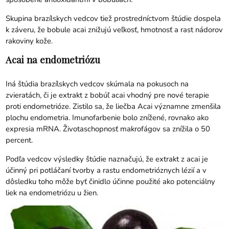
Skupina brazílskych vedcov tiež prostredníctvom štúdie dospela
k záveru, že bobule acai znižujú veľkosť, hmotnosť a rast nádorov
rakoviny kože.
Acai na endometriózu
Iná štúdia brazílskych vedcov skúmala na pokusoch na
zvieratách, či je extrakt z bobúľ acai vhodný pre nové terapie
proti endometrióze. Zistilo sa, že liečba Acai významne zmenšila
plochu endometria. Imunofarbenie bolo znížené, rovnako ako
expresia mRNA. Životaschopnosť makrofágov sa znížila o 50
percent.
Podľa vedcov výsledky štúdie naznačujú, že extrakt z acai je
účinný pri potláčaní tvorby a rastu endometrióznych lézií a v
dôsledku toho môže byť činidlo účinne použité ako potenciálny
liek na endometriózu u žien.