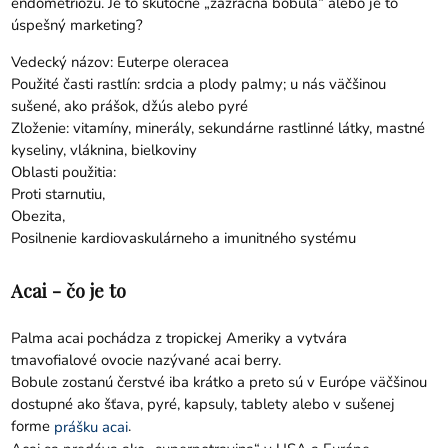
endometriózu. Je to skutočne „zázračná bobuľa“ alebo je to
úspešný marketing?
Vedecký názov: Euterpe oleracea
Použité časti rastlín: srdcia a plody palmy; u nás väčšinou
sušené, ako prášok, džús alebo pyré
Zloženie: vitamíny, minerály, sekundárne rastlinné látky, mastné
kyseliny, vláknina, bielkoviny
Oblasti použitia:
Proti starnutiu,
Obezita,
Posilnenie kardiovaskulárneho a imunitného systému
Acai - čo je to
Palma acai pochádza z tropickej Ameriky a vytvára
tmavofialové ovocie nazývané acai berry.
Bobule zostanú čerstvé iba krátko a preto sú v Európe väčšinou
dostupné ako šťava, pyré, kapsuly, tablety alebo v sušenej
forme
.
prášku acai