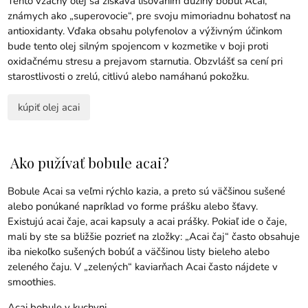
Tento vzácny olej sa získava lisovaním dužiny bobúľ Acai,
známych ako „superovocie“, pre svoju mimoriadnu bohatosť na
antioxidanty. Vďaka obsahu polyfenolov a výživným účinkom
bude tento olej silným spojencom v kozmetike v boji proti
oxidačnému stresu a prejavom starnutia. Obzvlášť sa cení pri
starostlivosti o zrelú, citlivú alebo namáhanú pokožku.
kúpiť olej acai
Ako pužívať bobule acai?
Bobule Acai sa veľmi rýchlo kazia, a preto sú väčšinou sušené
alebo ponúkané napríklad vo forme prášku alebo šťavy.
Existujú acai čaje, acai kapsuly a acai prášky. Pokiaľ ide o čaje,
mali by ste sa bližšie pozrieť na zložky: „Acai čaj“ často obsahuje
iba niekoľko sušených bobúľ a väčšinou listy bieleho alebo
zeleného čaju. V „zelených“ kaviarňach Acai často nájdete v
smoothies.
Acai bobule v kuchyni