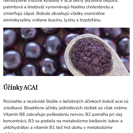
Nenasýtené mastné kyseliny v acai berry (kyselina olejová,
palmitová a linolová) vyrovnávajú hladinu cholesterolu a
zmierňujú zápal. Bobule obsahujú všetky esenciálne
aminokyseliny vrátane leucínu, lyzínu a tryptofánu.
Účinky ACAI
Rozsiahle a nezávislé štúdie o liečebných účinkoch bobúľ acai sú
zriedkavé. Bioaktívne účinky jednotlivých zložiek sú však známe.
Vitamín B6 zabraňuje poškodeniu nervov, B2 pomáha pri zlej
koncentrácii, B3 sa podieľa na metabolizme bielkovín, tukov a
uhľohydrátov a vitamín B1 tiež hrá úlohu v metabolizme