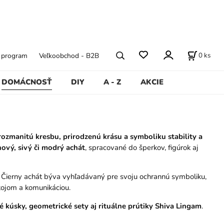
0
ks
ý program
Veľkoobchod - B2B
DOMÁCNOSŤ
DIY
A - Z
AKCIE
rozmanitú kresbu, prirodzenú krásu a symboliku stability a
hový, sivý či modrý achát
, spracované do šperkov, figúrok aj
. Čierny achát býva vyhľadávaný pre svoju ochrannú symboliku,
kojom a komunikáciou.
kúsky, geometrické sety aj rituálne prútiky Shiva Lingam
.