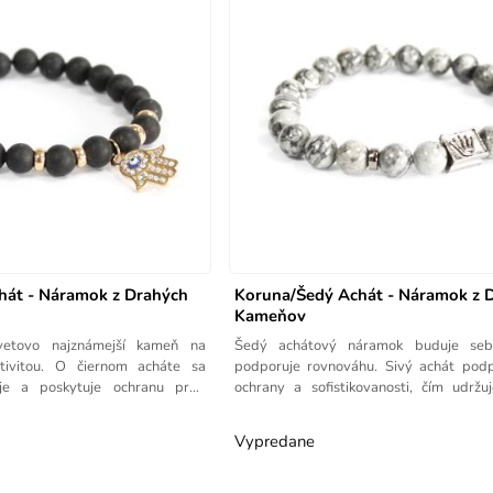
hát - Náramok z Drahých
Koruna/Šedý Achát - Náramok z 
Kameňov
vetovo najznámejší kameň na
Šedý achátový náramok buduje se
tivitou. O čiernom acháte sa
podporuje rovnováhu. Sivý achát podp
uje a poskytuje ochranu pred
ochrany a sofistikovanosti, čím udržu
rovnováhe a
Vypredane