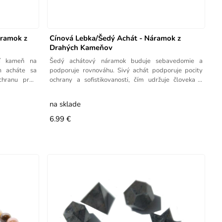
áramok z
Cínová Lebka/Šedý Achát - Náramok z
Drahých Kameňov
ší kameň na
Šedý achátový náramok buduje sebavedomie a
m acháte sa
podporuje rovnováhu. Sivý achát podporuje pocity
chranu pred
ochrany a sofistikovanosti, čím udržuje človeka v
rovnováhe a
na sklade
6.99 €