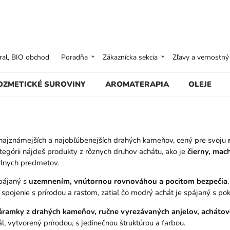
ural, BIO obchod
Poradňa
Zákaznícka sekcia
Zľavy a vernostn
OZMETICKÉ SUROVINY
AROMATERAPIA
OLEJE
najznámejších a najobľúbenejších drahých kameňov, cený pre svoju
kategórii nájdeš produkty z rôznych druhov achátu, ako je
čierny, mac
álnych predmetov.
spájaný s
uzemnením, vnútornou rovnováhou a pocitom bezpečia
spojenie s prírodou a rastom, zatiaľ čo modrý achát je spájaný s po
áramky z drahých kameňov, ručne vyrezávaných anjelov, achátové 
ál, vytvorený prírodou, s jedinečnou štruktúrou a farbou.