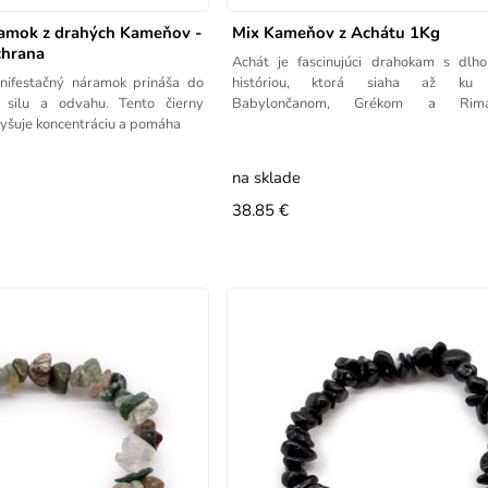
ramok z drahých Kameňov -
Mix Kameňov z Achátu 1Kg
chrana
Achát je fascinujúci drahokam s dlh
nifestačný náramok prináša do
históriou, ktorá siaha až ku 
 silu a odvahu. Tento čierny
Babylončanom, Grékom a Rim
yšuje koncentráciu a pomáha
pomenovaný po rieke Achates na
na sklade
38.85 €