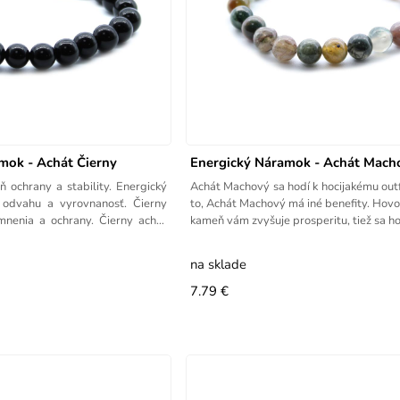
mok - Achát Čierny
Energický Náramok - Achát Mach
 ochrany a stability. Energický
Achát Machový sa hodí k hocijakému outfi
 odvahu a vyrovnanosť. Čierny
to, Achát Machový má iné benefity. Hovor
mnenia a ochrany. Čierny achát
kameň vám zvyšuje prosperitu, tiež sa ho
na sklade
7.79 €