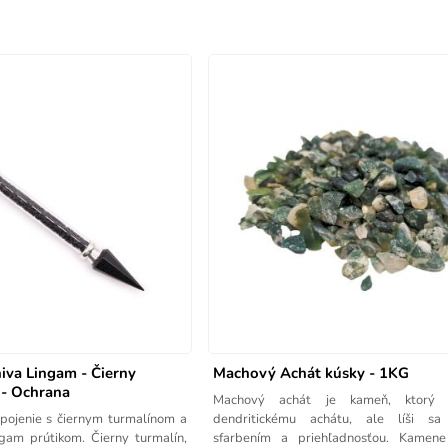
iva Lingam - Čierny
Machový Achát kúsky - 1KG
 - Ochrana
Machový achát je kameň, ktorý
spojenie s čiernym turmalínom a
dendritickému achátu, ale líši sa
gam prútikom. Čierny turmalín,
sfarbením a priehľadnosťou. Kamen