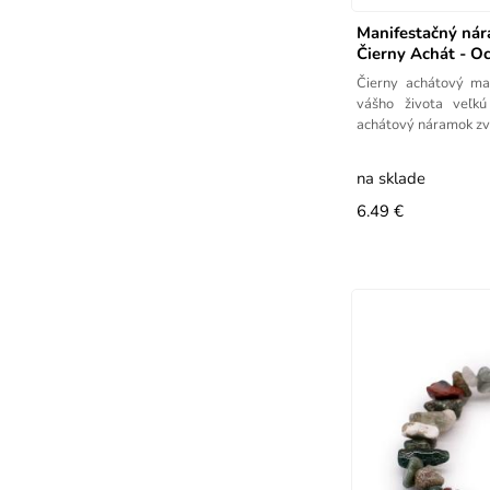
Manifestačný ná
Čierny Achát - O
Čierny achátový ma
vášho života veľkú
achátový náramok zv
na sklade
6.49 €