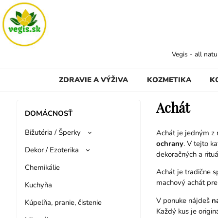
Vegis - all nat
ZDRAVIE A VÝŽIVA
KOZMETIKA
K
Achát
DOMÁCNOSŤ
Bižutéria / Šperky
Achát je jedným z 
ochrany
. V tejto 
Dekor / Ezoterika
dekoračných a ritu
Chemikálie
Achát je tradične 
machový achát pre 
Kuchyňa
V ponuke nájdeš
n
Kúpeľňa, pranie, čistenie
Každý kus je origin