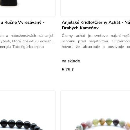
mu Ručne Vyrezávaný -
Anjelské Krídlo/Čierny Achát - N
Drahých Kameňov
ch a náboženstvách sú anjeli
Čierny achát je svetovo najznámej
tosti, ktoré poskytujú ochranu,
ochranu pred negativitou. O čierno
nergiu. Táto figúrka anjela
hovorí, že absorbuje a poskytuje o
negativitou od ľudí
na sklade
5.79 €