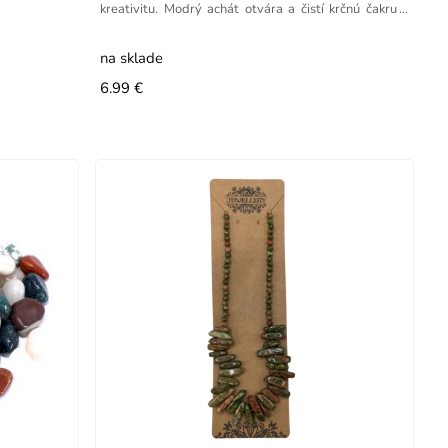
kreativitu. Modrý achát otvára a čistí krčnú čakru a
má
na sklade
6.99 €