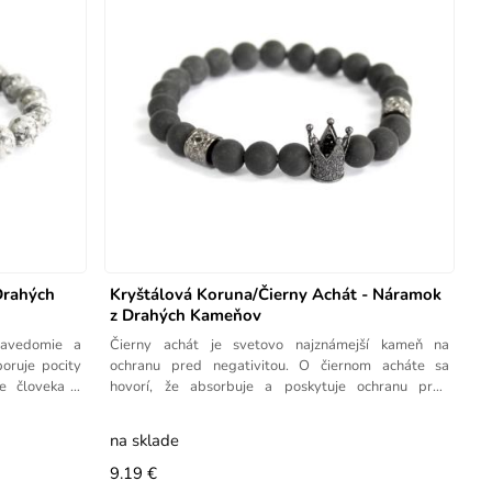
Drahých
Kryštálová Koruna/Čierny Achát - Náramok
z Drahých Kameňov
bavedomie a
Čierny achát je svetovo najznámejší kameň na
oruje pocity
ochranu pred negativitou. O čiernom acháte sa
je človeka v
hovorí, že absorbuje a poskytuje ochranu pred
negativitou od ľudí
na sklade
9.19 €