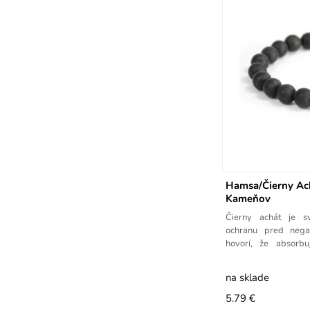
Hamsa/Čierny Ac
Kameňov
Čierny achát je s
ochranu pred nega
hovorí, že absorb
negativitou od ľudí
na sklade
5.79 €