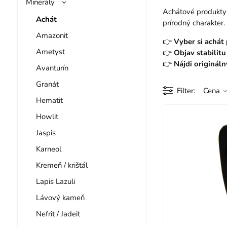
Minerály
Achátové produkty
Achát
prírodný charakter.
Amazonit
👉
Vyber si achát
​Ametyst
👉
Objav stabilitu
👉
Nájdi originál
Avanturín
Granát
Filter
Cena
Hematit
Howlit
Jaspis
Karneol
Kremeň / krištál
Lapis Lazuli
Lávový kameň
Nefrit / Jadeit