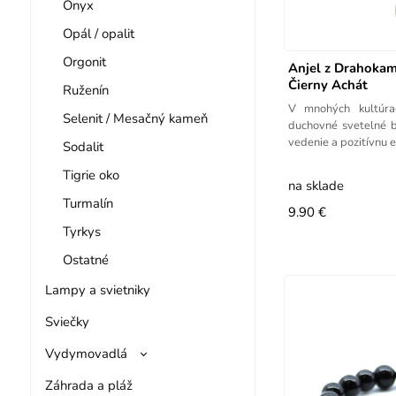
Onyx
Opál / opalit
Orgonit
Anjel z Drahoka
Čierny Achát
Ruženín
V mnohých kultúra
Selenit / Mesačný kameň
duchovné svetelné by
vedenie a pozitívnu e
Sodalit
Tigrie oko
na sklade
Turmalín
9.90 €
Tyrkys
Ostatné
Lampy a svietniky
Sviečky
Vydymovadlá
Záhrada a pláž