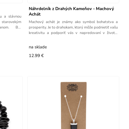
Náhrdelník z Drahých Kameňov - Machový
Achát
ou a slávnou
starovekým
Machový achát je známy ako symbol bohatstva a
anom. Bol
prosperity. Je to drahokam, ktorý môže podnietiť vašu
kreativitu a podporiť vás v napredovaní v živote.
Machový
na sklade
12.99 €