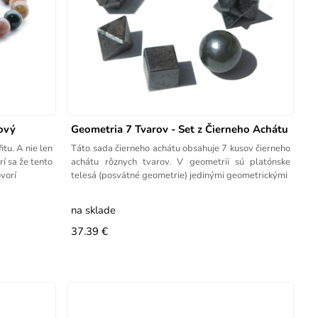
ový
Geometria 7 Tvarov - Set z Čierneho Achátu
tu. A nie len
Táto sada čierneho achátu obsahuje 7 kusov čierneho
í sa že tento
achátu rôznych tvarov. V geometrii sú platónske
vorí
telesá (posvätné geometrie) jedinými geometrickými
na sklade
37.39 €