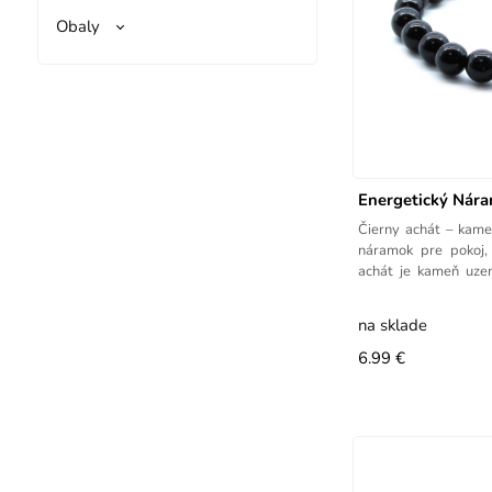
Obaly
Energetický Nára
Čierny achát – kameň
náramok pre pokoj,
achát je kameň uze
zvyšuje
na sklade
6.99 €