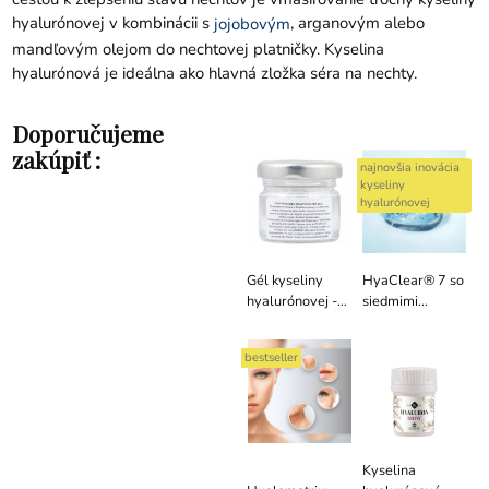
hyalurónovej v kombinácii s
, arganovým alebo
jojobovým
mandľovým olejom do nechtovej platničky. Kyselina
hyalurónová je ideálna ako hlavná zložka séra na nechty.
Doporučujeme
zakúpiť :
najnovšia inovácia
kyseliny
hyalurónovej
Gél kyseliny
HyaClear® 7 so
hyalurónovej -
siedmimi
20 / 60 g
rôznymi
molekulami
bestseller
kyseliny
hyalurónovej,
10 ml
Kyselina