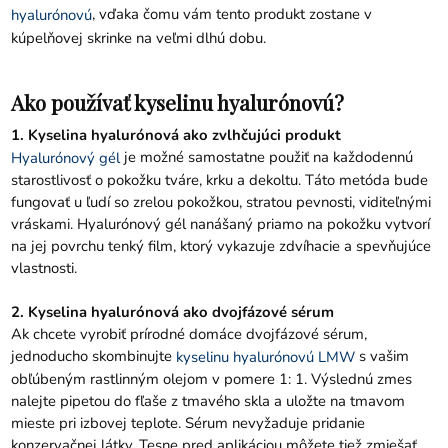
, vďaka čomu vám tento produkt zostane v
hyalurónovú
kúpelňovej skrinke na veľmi dlhú dobu.
Ako používať kyselinu hyalurónovú?
1. Kyselina hyalurónová ako zvlhčujúci produkt
je možné samostatne použiť na každodennú
Hyalurónový gél
starostlivosť o pokožku tváre, krku a dekoltu. Táto metóda bude
fungovať u ľudí so zrelou pokožkou, stratou pevnosti, viditeľnými
vráskami. Hyalurónový gél nanášaný priamo na pokožku vytvorí
na jej povrchu tenký film, ktorý vykazuje zdvíhacie a spevňujúce
vlastnosti.
2. Kyselina hyalurónová ako dvojfázové sérum
Ak chcete vyrobiť prírodné domáce dvojfázové sérum,
jednoducho skombinujte
s vašim
kyselinu hyalurónovú LMW
obľúbeným rastlinným olejom v pomere 1: 1. Výslednú zmes
nalejte pipetou do fľaše z tmavého skla a uložte na tmavom
mieste pri izbovej teplote. Sérum nevyžaduje pridanie
konzervačnej látky. Tesne pred aplikáciou môžete tiež zmiešať