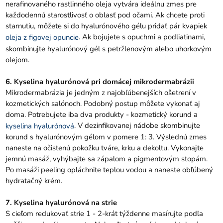
nerafinovaného rastlinného oleja vytvára ideálnu zmes pre
každodennú starostlivosť o oblasť pod očami. Ak chcete proti
starnutiu, môžete si do hyalurónového gélu pridať pár kvapiek
. Ak bojujete s opuchmi a podliatinami,
oleja z figovej opuncie
skombinujte hyalurónový gél s petržlenovým alebo uhorkovým
olejom.
6. Kyselina hyalurónová pri domácej mikrodermabrázii
Mikrodermabrázia je jedným z najobľúbenejších ošetrení v
kozmetických salónoch. Podobný postup môžete vykonať aj
doma. Potrebujete iba dva produkty - kozmetický korund a
. V dezinfikovanej nádobe skombinujte
kyselina hyalurónová
korund s hyalurónovým gélom v pomere 1: 3. Výslednú zmes
naneste na očistenú pokožku tváre, krku a dekoltu. Vykonajte
jemnú masáž, vyhýbajte sa zápalom a pigmentovým stopám.
Po masáži peeling opláchnite teplou vodou a naneste obľúbený
hydratačný krém.
7. Kyselina hyalurónová na strie
S cieľom redukovať strie 1 - 2-krát týždenne masírujte podľa