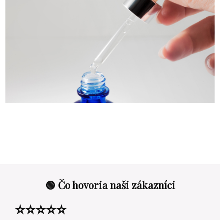
🟢 Čo hovoria naši zákazníci
⭐⭐⭐⭐⭐