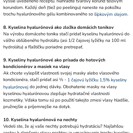
vyššie uvedeného receptu. Nahraďte tvárový korund telovým
korundom. Každý deň (tiež po peelingu) naneste na pokožku
trochu hyalurónového gélu kombinovaného so
.
šípkovým olejom
8. Kyselina hyalurónová ako zložka domácich tonikov
Na výrobu domáceho tonika stačí pridať kyselinu hyalurónovú do
vášho obľúbeného hydrolátu (asi 1/2 čajovej lyžičky na 100 ml
hydrolátu) a fľaštičku poriadne pretrepať.
9. Kyseliny hyalurónové ako prísada do hotových
kondicionérov a masiek na vlasy
Ak chcete vylepšiť vlastnosti svojej masky alebo vlasového
kondicionéra, stačí pridať asi ½ -
1 čajovú lyžičku 1,5% kyseliny
do jednej dávky. Obohatenie masky na vlasy
hyalurónovej
kyselinou hyalurónovou zlepšuje hydratačné vlastnosti
kozmetiky. Vďaka tomu sú po použití takejto zmesi vlasy hladšie,
pružnejšie a príjemnejšie na dotyk.
10. Kyselina hyalurónová na nechty
Vedeli ste, že aj vaše nechty potrebujú hydratáciu? Najľahšou
cestou k zlepšeniu stavu nechtov je vmasírovanie trochy kyseliny