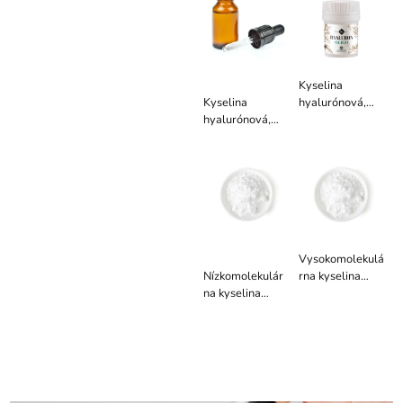
10 / 50 g
Kyselina
Kyselina
hyalurónová,
hyalurónová,
čistá, OLIGO do
trojitá 1,5%,
kozmetiky 5 g
vodný roztok
Vysokomolekulá
Nízkomolekulár
rna kyselina
na kyselina
hyalurónová 5 /
hyalurónová 5 /
10 / 50 g
10 / 50 g