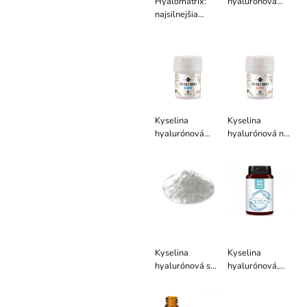
Hyalomatrix:
hyalurónová
najsilnejšia
HMW do
kyselina
kozmetiky 5 g
hyalurónová na
svete
Kyselina
Kyselina
hyalurónová
hyalurónová na
LMW do
zväčšenie pier 5
kozmetiky 5 g
g
Kyselina
Kyselina
hyalurónová s
hyalurónová,
ultranízkou
Panacea, 90
molekulovou
kapsúl
hmotnosťou 5 /