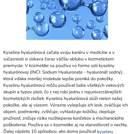
Kyselina hyalurónová začala svoju kariéru v medicíne a v
súčasnosti si získava čoraz väčšiu obľubu v kozmetickom
priemysle. V kozmetike sa používa vo forme soli kyseliny
hyalurónovej (INCI: Sodium Hyaluronate - hyaluronát sodný),
ktorá vďaka menšej molekule lepšie preniká do pokožky.
Kyselinu hyalurónovú môžu používať ľudia všetkých vekových
skupín a typov pleti, čo z nej robí jednu z najuniverzálnejších
kozmetických zložiek. Kyselina hyalurónová slúži nielen našej
pokožke, ale aj vlasom. Výrazne vylepšuje ich lesk, zväčšuje ich
objem, podmienky, zvlhčuje, vyhladzuje kožičku, zlepšuje
pružnosť, znižuje riziko rozštiepenia končekov a mechanického
poškodenia. Používa sa v kozmetike aj na starostlivosť o nechty.
Ďalej nájdete 10 spôsobov, ako doma používať
kyselinu