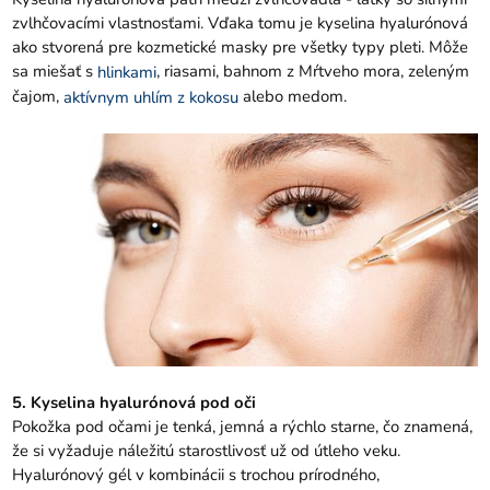
zvlhčovacími vlastnosťami. Vďaka tomu je kyselina hyalurónová
ako stvorená pre kozmetické masky pre všetky typy pleti. Môže
sa miešať s
, riasami, bahnom z Mŕtveho mora, zeleným
hlinkami
čajom,
alebo medom.
aktívnym uhlím z kokosu
5. Kyselina hyalurónová pod oči
Pokožka pod očami je tenká, jemná a rýchlo starne, čo znamená,
že si vyžaduje náležitú starostlivosť už od útleho veku.
Hyalurónový gél v kombinácii s trochou prírodného, ​​