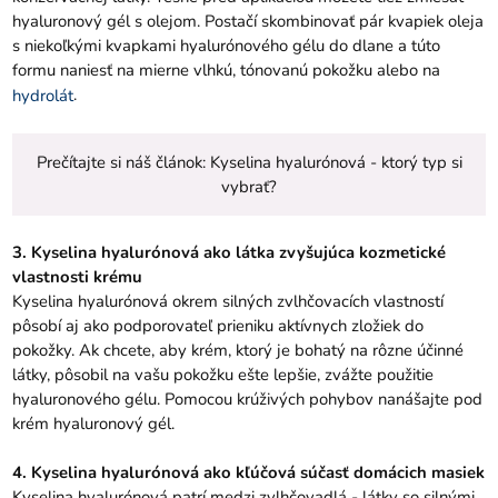
hyaluronový gél s olejom. Postačí skombinovať pár kvapiek oleja
s niekoľkými kvapkami hyalurónového gélu do dlane a túto
formu naniesť na mierne vlhkú, tónovanú pokožku alebo na
.
hydrolát
Prečítajte si náš článok:
Kyselina hyalurónová - ktorý typ si
vybrať?
3. Kyselina hyalurónová ako látka zvyšujúca kozmetické
vlastnosti krému
Kyselina hyalurónová okrem silných zvlhčovacích vlastností
pôsobí aj ako podporovateľ prieniku aktívnych zložiek do
pokožky. Ak chcete, aby krém, ktorý je bohatý na rôzne účinné
látky, pôsobil na vašu pokožku ešte lepšie, zvážte použitie
hyaluronového gélu. Pomocou krúživých pohybov nanášajte pod
krém hyaluronový gél.
4. Kyselina hyalurónová ako kľúčová súčasť domácich masiek
Kyselina hyalurónová patrí medzi zvlhčovadlá - látky so silnými