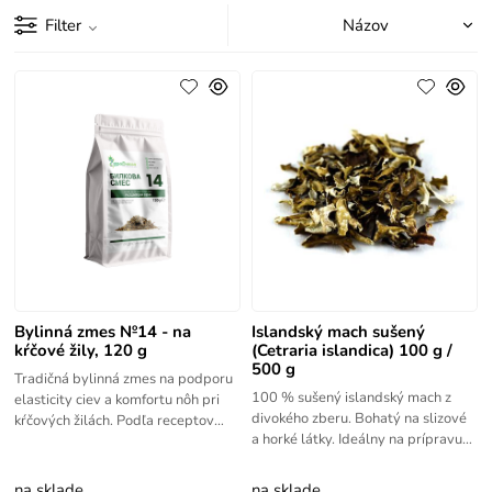
Filter
Bylinná zmes №14 - na
Islandský mach sušený
kŕčové žily, 120 g
(Cetraria islandica) 100 g /
500 g
Tradičná bylinná zmes na podporu
100 % sušený islandský mach z
elasticity ciev a komfortu nôh pri
divokého zberu. Bohatý na slizové
kŕčových žilách. Podľa receptov
a horké látky. Ideálny na prípravu
Petara Dimkova. 120 g.
tradičného čaju. Dostupný v balení
100 g a 500 g.
na sklade
na sklade