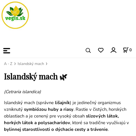
0
A - Z
Islandský mach
Islandský mach 🌿
(Cetraria islandica)
Islandský mach (správne
lišajník
) je jedinečný organizmus
vzniknutý
symbiózou huby a riasy
. Rastie v čistých, horských
oblastiach a je cenený pre vysoký obsah
slizových látok,
horkých látok a polysacharidov
, ktoré sa tradične využívajú v
bylinnej starostlivosti o dýchacie cesty a trávenie
.