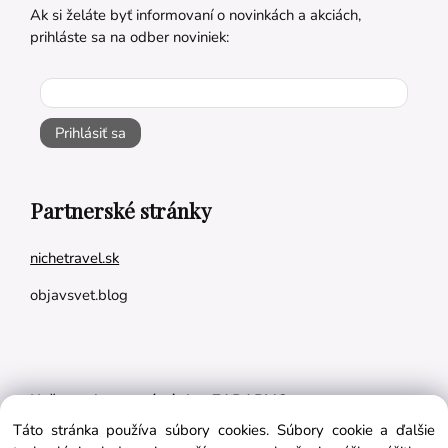
Ak si želáte byť informovaní o novinkách a akciách,
prihláste sa na odber noviniek:
Prihlásiť sa
Partnerské stránky
nichetravel.sk
objavsvet.blog
Naše appky pre vás úplne ZADARMO:
Táto stránka používa súbory cookies. Súbory cookie a ďalšie
Tréningový plán na mieru