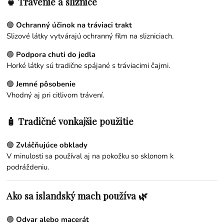
🍵 Trávenie a sliznice
🟢
Ochranný účinok na tráviaci trakt
Slizové látky vytvárajú ochranný film na slizniciach.
🟢
Podpora chuti do jedla
Horké látky sú tradične spájané s tráviacimi čajmi.
🟢
Jemné pôsobenie
Vhodný aj pri citlivom trávení.
🧴 Tradičné vonkajšie použitie
🟢
Zvláčňujúce obklady
V minulosti sa používal aj na pokožku so sklonom k
podráždeniu.
Ako sa islandský mach používa 🌿
🟢
Odvar alebo macerát