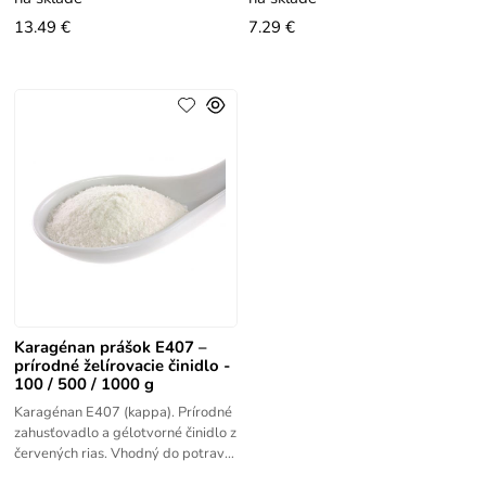
13.49 €
7.29 €
Karagénan prášok E407 –
prírodné želírovacie činidlo -
100 / 500 / 1000 g
Karagénan E407 (kappa). Prírodné
zahusťovadlo a gélotvorné činidlo z
červených rias. Vhodný do potravín
aj kozmetiky.