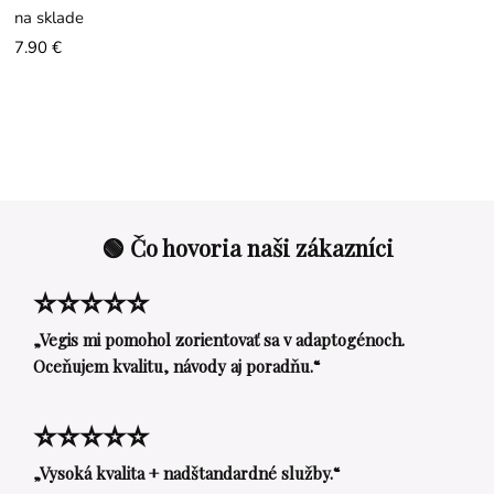
na sklade
7.90 €
🟢 Čo hovoria naši zákazníci
⭐⭐⭐⭐⭐
„Vegis mi pomohol zorientovať sa v adaptogénoch.
Oceňujem kvalitu, návody aj poradňu.“
⭐⭐⭐⭐⭐
„Vysoká kvalita + nadštandardné služby.“