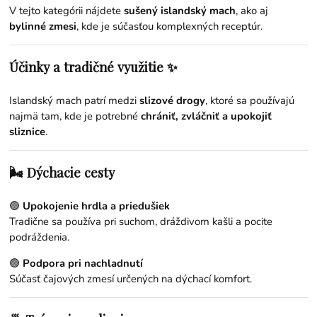
V tejto kategórii nájdete
sušený islandský mach
, ako aj
bylinné zmesi
, kde je súčasťou komplexných receptúr.
Účinky a tradičné využitie ✨
Islandský mach patrí medzi
slizové drogy
, ktoré sa používajú
najmä tam, kde je potrebné
chrániť, zvláčniť a upokojiť
sliznice
.
🌬️ Dýchacie cesty
🟢
Upokojenie hrdla a priedušiek
Tradične sa používa pri suchom, dráždivom kašli a pocite
podráždenia.
🟢
Podpora pri nachladnutí
Súčasť čajových zmesí určených na dýchací komfort.