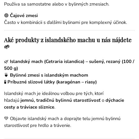
Používa sa samostatne alebo v bylinných zmesiach.
🟢
Čajové zmesi
Často v kombinácii s ďalšími bylinami pre komplexný účinok.
Aké produkty z islandského machu u nás nájdete
🌱
🌿
Islandský mach (Cetraria islandica) – sušený, rezaný (100 /
500 g)
🍵
Bylinné zmesi s islandským machom
🧪
Príbuzné slizové látky (karagénan – riasy)
Islandský mach je ideálnou voľbou pre tých, ktorí
hľadajú
jemnú, tradičnú bylinnú starostlivosť
o
dýchacie
cesty a tráviace sliznice
.
💚 Objavte islandský mach a doprajte telu jemnú bylinnú
starostlivosť pre hrdlo a trávenie.