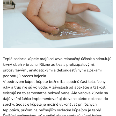
Teplé sedacie kúpele majú celkovo relaxačný účinok a stimulujú
krvný obeh v bruchu. Rôzne aditíva s protizápalovými,
protisvrbivými, analgetickými a dekongestívnymi zložkami
podporujú proces hojenia.
V bedrovom kúpeli kúpete bežne iba spodnú časť tela. Nohy,
ruky a trup nie sú vo vode. V závislosti od aplikácie a ťažkostí
existujú na to samostatné bokové vane. Ale vaňové kúpele sa
dajú veľmi ľahko implementovať aj do vane alebo dokonca do
sprchy. Sedacie kúpele je možné vykonávať pri rôznych
teplotách, pričom najbežnejším sedacím kúpeľom je teplý.
Ďalšími možnosťami sú prudký alebo studený kúpeľ bokov.