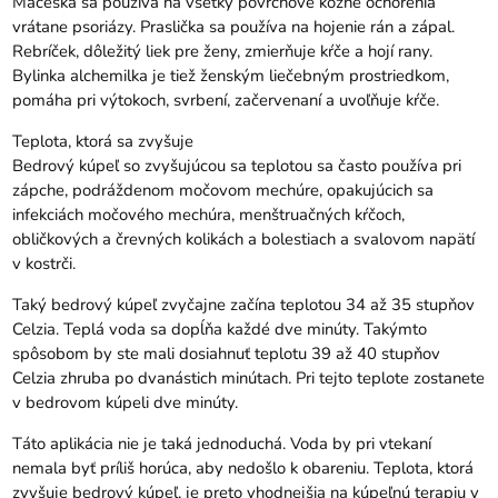
Maceška sa používa na všetky povrchové kožné ochorenia
vrátane psoriázy. Praslička sa používa na hojenie rán a zápal.
Rebríček, dôležitý liek pre ženy, zmierňuje kŕče a hojí rany.
Bylinka alchemilka je tiež ženským liečebným prostriedkom,
pomáha pri výtokoch, svrbení, začervenaní a uvoľňuje kŕče.
Teplota, ktorá sa zvyšuje
Bedrový kúpeľ so zvyšujúcou sa teplotou sa často používa pri
zápche, podráždenom močovom mechúre, opakujúcich sa
infekciách močového mechúra, menštruačných kŕčoch,
obličkových a črevných kolikách a bolestiach a svalovom napätí
v kostrči.
Taký bedrový kúpeľ zvyčajne začína teplotou 34 až 35 stupňov
Celzia. Teplá voda sa dopĺňa každé dve minúty. Takýmto
spôsobom by ste mali dosiahnuť teplotu 39 až 40 stupňov
Celzia zhruba po dvanástich minútach. Pri tejto teplote zostanete
v bedrovom kúpeli dve minúty.
Táto aplikácia nie je taká jednoduchá. Voda by pri vtekaní
nemala byť príliš horúca, aby nedošlo k obareniu. Teplota, ktorá
zvyšuje bedrový kúpeľ, je preto vhodnejšia na kúpeľnú terapiu v