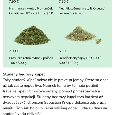
7.90 €
7.90 €
Harmanček kvety / Rumanček
Nechtík sušené kvety BIO celé /
kamilkový BIO celý / mletý 100
rezané / prášok
/ 500 / 1000 g
7.90 €
5.90 €
Praslička roľná bylina / prášok
Rebríček obyčajný BIO 100 /
100 / 500 g
500 / 1000 g
Studený bedrový kúpeľ
Taký studený kúpeľ bokov nie je práve príjemný. Preto sa dnes
už tak často nepoužíva. Napriek tomu by to malo posilniť
trávenie, spevniť močové orgány, pomôcť pri nespavosti a
nervovom nepokoji. Studený bedrový kúpeľ trvá iba šesť až
dvadsať sekúnd, pričom Sebastian Kneipp dokonca odporučil
minútu. To však bolo vo veľmi odlišnej dobe. Ľudia sú dnes na
studenú vodu citlivejší.