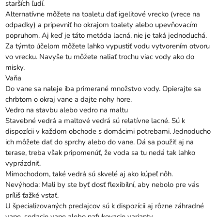
starších ľudí.
Alternatívne môžete na toaletu dať igelitové vrecko (vrece na
odpadky) a pripevniť ho okrajom toalety alebo upevňovacím
popruhom. Aj keď je táto metóda lacná, nie je taká jednoduchá.
Za týmto účelom môžete ľahko vypustiť vodu vytvorením otvoru
vo vrecku. Navyše tu môžete naliať trochu viac vody ako do
misky.
Vaňa
Do vane sa naleje iba primerané množstvo vody. Opierajte sa
chrbtom o okraj vane a dajte nohy hore.
Vedro na stavbu alebo vedro na maltu
Stavebné vedrá a maltové vedrá sú relatívne lacné. Sú k
dispozícii v každom obchode s domácimi potrebami. Jednoducho
ich môžete dať do sprchy alebo do vane. Dá sa použiť aj na
terase, treba však pripomenúť, že voda sa tu nedá tak ľahko
vyprázdniť.
Mimochodom, také vedrá sú skvelé aj ako kúpeľ nôh.
Nevýhoda: Mali by ste byť dosť flexibilní, aby nebolo pre vás
príliš ťažké vstať.
U špecializovaných predajcov sú k dispozícii aj rôzne záhradné
vane, sedacie vane alebo nafukovacie varianty.