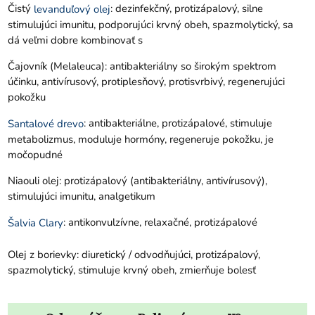
Čistý
: dezinfekčný, protizápalový, silne
levanduľový olej
stimulujúci imunitu, podporujúci krvný obeh, spazmolytický, sa
dá veľmi dobre kombinovať s
Čajovník (Melaleuca): antibakteriálny so širokým spektrom
účinku, antivírusový, protiplesňový, protisvrbivý, regenerujúci
pokožku
: antibakteriálne, protizápalové, stimuluje
Santalové drevo
metabolizmus, moduluje hormóny, regeneruje pokožku, je
močopudné
Niaouli olej: protizápalový (antibakteriálny, antivírusový),
stimulujúci imunitu, analgetikum
: antikonvulzívne, relaxačné, protizápalové
Šalvia Clary
Olej z borievky: diuretický / odvodňujúci, protizápalový,
spazmolytický, stimuluje krvný obeh, zmierňuje bolesť