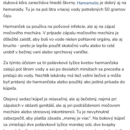
dubová kôra zanecháva hnedé škvrny.
je dobrý aj na
Hamamelis
hemoroidy. Tu je na pol litra vriacej vody potrebných 50 gramov
čaju.
Harmanček sa používa na pošvové infekcie, ale aj na zápal
močového mechúra. V prípade zápalu močového mechúra je
dôležité zaistiť, aby boli vo vode nielen pohlavné orgány, ale aj
brucho - preto je lepšie použiť skutočnú vaňu alebo to celé
urobiť v bežnej vani alebo sprchovej vaničke.
Za týmto účelom sa tri polievkové lyžice kvetov harmančeka
zalejú pol litrom vody a asi po desiatich minútach sa precedia a
pridajú do vody. Nechtík lekársky má tiež veľmi liečivé a môže
byť pridaný do harmančeka alebo použitý ako jediná prísada do
kúpeľa.
Olejový sedací kúpeľ je relaxačný, ale aj liečebný, najmä pri
zápaloch v oblasti genitálií, ale aj pri podráždenom močovom
mechúre alebo stresovej inkontinencii. Tu je nevyhnutné
zabezpečiť, aby platila zásada „menej je viac“. Na bokový kúpeľ
sa zmiešajú dve polievkové lyžice morskej soli, dve kvapky