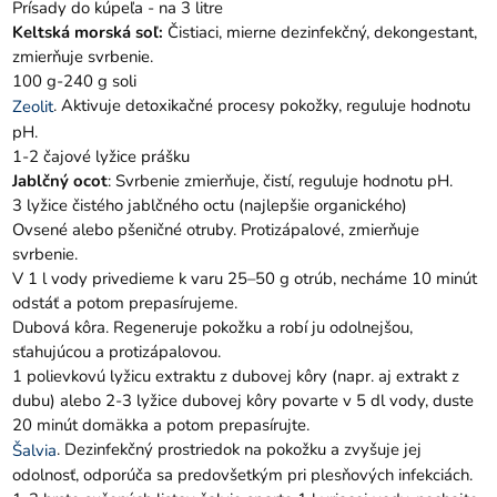
Prísady do kúpeľa - na 3 litre
Keltská morská soľ:
Čistiaci, mierne dezinfekčný, dekongestant,
zmierňuje svrbenie.
100 g-240 g soli
. Aktivuje detoxikačné procesy pokožky, reguluje hodnotu
Zeolit
pH.
1-2 čajové lyžice prášku
Jablčný ocot
: Svrbenie zmierňuje, čistí, reguluje hodnotu pH.
3 lyžice čistého jablčného octu (najlepšie organického)
Ovsené alebo pšeničné otruby. Protizápalové, zmierňuje
svrbenie.
V 1 l vody privedieme k varu 25–50 g otrúb, necháme 10 minút
odstáť a potom prepasírujeme.
Dubová kôra. Regeneruje pokožku a robí ju odolnejšou,
sťahujúcou a protizápalovou.
1 polievkovú lyžicu extraktu z dubovej kôry (napr. aj extrakt z
dubu) alebo 2-3 lyžice dubovej kôry povarte v 5 dl vody, duste
20 minút domäkka a potom prepasírujte.
. Dezinfekčný prostriedok na pokožku a zvyšuje jej
Šalvia
odolnosť, odporúča sa predovšetkým pri plesňových infekciách.