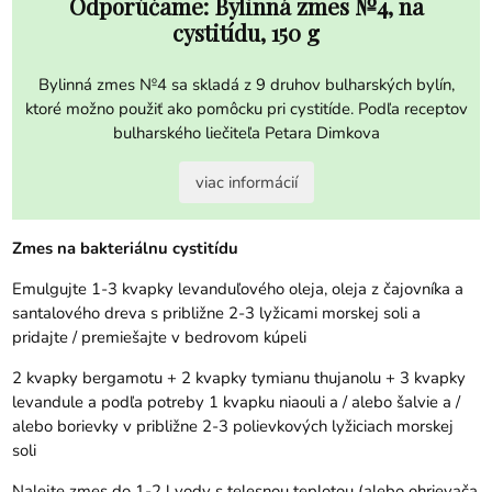
Odporúčame: Bylinná zmes №4, na
cystitídu, 150 g
Bylinná zmes №4 sa skladá z 9 druhov bulharských bylín,
ktoré možno použiť ako pomôcku pri cystitíde. Podľa receptov
bulharského liečiteľa Petara Dimkova
viac informácií
Zmes na bakteriálnu cystitídu
Emulgujte 1-3 kvapky levanduľového oleja, oleja z čajovníka a
santalového dreva s približne 2-3 lyžicami morskej soli a
pridajte / premiešajte v bedrovom kúpeli
2 kvapky bergamotu + 2 kvapky tymianu thujanolu + 3 kvapky
levandule a podľa potreby 1 kvapku niaouli a / alebo šalvie a /
alebo borievky v približne 2-3 polievkových lyžiciach morskej
soli
Nalejte zmes do 1-2 l vody s telesnou teplotou (alebo ohrievača