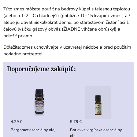
Túto zmes môžete použiť na bedrový kúpeľ s telesnou teplotou
(alebo o 1-2 ° C chladnejší) (približne 10-15 kvapiek zmesi) a /
alebo ju dávať niekoľkokrát denne, po starostlivom čistení asi 1
čajovú lyžičku gázový obväz (ŽIADNE vlhčené obrúsky!) a
priložiť priamo.
Dôležité: zmes uchovávajte v uzavretej nádobe a pred použitím
poriadne pretrepte!
Doporučujeme zakúpiť :
4.29 €
5.79 €
Bergamot esenciálny olej
Borievka virgínska esenciálny
olej