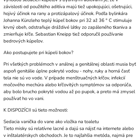
závislosti od použitého aditíva majú tiež upokojujúci, ošetrujúci,
hojivý účinok na rany a protizápalový účinok. Podľa bylinkára
Johanna Künzleho teplý kúpeľ bokov pri 32 až 36 ° C stimuluje
krvný obeh, odstraňuje dráždivé látky zo zapáleného tkaniva a
zmierňuje kŕče. Sebastian Kneipp tiež odporučil používanie
bedrových kúpeľov.
Ako postupujete pri kúpeli bokov?
Pri všetkých problémoch v análnej a genitálnej oblasti musia byť
aspoň genitálie úplne pokryté vodou - nohy, ruky a horná časť
tela nie sú vo vode. V prípade menštruačných kŕčov, infekcií
močového mechúra alebo kŕčovitých symptómov sa odporúča,
aby bolo brucho pokryté vodou až po pupok, a preto má zmysel
používať ho vo vani.
K DISPOZÍCII sú tieto možnosti:
Sedacia vanička do vane ako vložka na toaletu
Tieto misky sú relatívne lacné a dajú sa nájsť na internete alebo
v inštalatérskych obchodoch. Je to najľahšia metóda, najmä pre