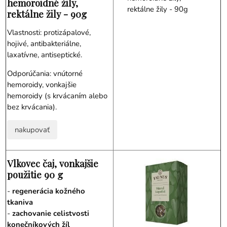
hemoroidné žily,
rektálne žily - 90g
Vlastnosti: protizápalové,
hojivé, antibakteriálne,
laxatívne, antiseptické.
Odporúčania: vnútorné
hemoroidy, vonkajšie
hemoroidy (s krvácaním alebo
bez krvácania).
nakupovať
Vlkovec čaj, vonkajšie
použitie 90 g
-
regenerácia kožného
tkaniva
-
zachovanie celistvosti
konečníkových žíl