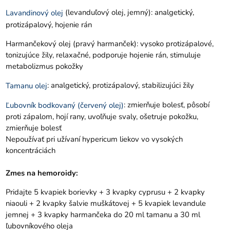
(levanduľový olej, jemný): analgetický,
Lavandinový olej
protizápalový, hojenie rán
Harmančekový olej (pravý harmanček): vysoko protizápalové,
tonizujúce žily, relaxačné, podporuje hojenie rán, stimuluje
metabolizmus pokožky
: analgetický, protizápalový, stabilizujúci žily
Tamanu olej
: zmierňuje bolesť, pôsobí
Ľubovník bodkovaný (červený olej)
proti zápalom, hojí rany, uvoľňuje svaly, ošetruje pokožku,
zmierňuje bolesť
Nepoužívať pri užívaní hypericum liekov vo vysokých
koncentráciách
Zmes na hemoroidy:
Pridajte 5 kvapiek borievky + 3 kvapky cyprusu + 2 kvapky
niaouli + 2 kvapky šalvie muškátovej + 5 kvapiek levandule
jemnej + 3 kvapky harmančeka do 20 ml tamanu a 30 ml
ľubovníkového oleja