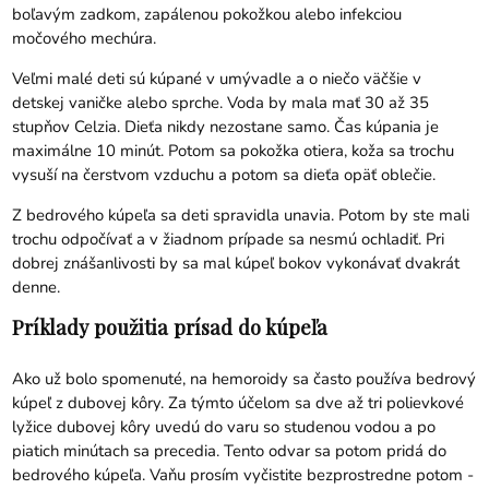
boľavým zadkom, zapálenou pokožkou alebo infekciou
močového mechúra.
Veľmi malé deti sú kúpané v umývadle a o niečo väčšie v
detskej vaničke alebo sprche. Voda by mala mať 30 až 35
stupňov Celzia. Dieťa nikdy nezostane samo. Čas kúpania je
maximálne 10 minút. Potom sa pokožka otiera, koža sa trochu
vysuší na čerstvom vzduchu a potom sa dieťa opäť oblečie.
Z bedrového kúpeľa sa deti spravidla unavia. Potom by ste mali
trochu odpočívať a v žiadnom prípade sa nesmú ochladiť. Pri
dobrej znášanlivosti by sa mal kúpeľ bokov vykonávať dvakrát
denne.
Príklady použitia prísad do kúpeľa
Ako už bolo spomenuté, na hemoroidy sa často používa bedrový
kúpeľ z dubovej kôry. Za týmto účelom sa dve až tri polievkové
lyžice dubovej kôry uvedú do varu so studenou vodou a po
piatich minútach sa precedia. Tento odvar sa potom pridá do
bedrového kúpeľa. Vaňu prosím vyčistite bezprostredne potom -