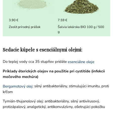
3.90 €
7.59 €
Zeolit prírodný prášok
Šalvia lekárska BIO 100 g / 500
g
Sedacie kúpele s esenciálnymi olejmi:
Do teplej vody cca 35 stupňov pridáte
esenciálne oleje
Príklady éterických olejov na použitie pri cystitíde (infekcii
močového mechúra)
: silný antibakteriálny, stimulujúci imunitu, proti
Bergamotový olej
kŕčom
Tymián-thujanolový olej: antibakteriálny, silný antivírusový,
protizápalový, analgetický, antikonvulzívny, ošetrujúci pokožku