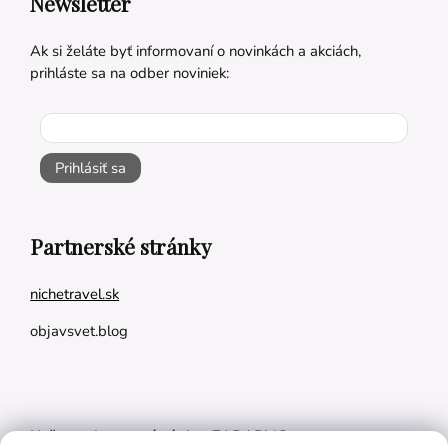
Newsletter
Ak si želáte byť informovaní o novinkách a akciách,
prihláste sa na odber noviniek:
Prihlásiť sa
Partnerské stránky
nichetravel.sk
objavsvet.blog
Naše appky pre vás úplne ZADARMO: