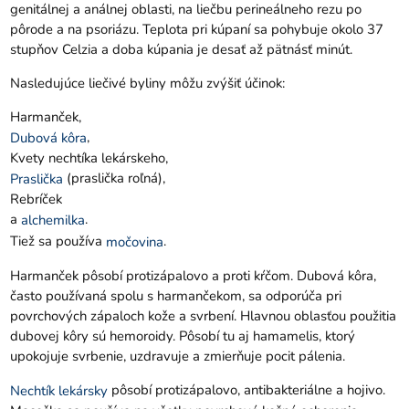
genitálnej a análnej oblasti, na liečbu perineálneho rezu po
pôrode a na psoriázu. Teplota pri kúpaní sa pohybuje okolo 37
stupňov Celzia a doba kúpania je desať až pätnásť minút.
Nasledujúce liečivé byliny môžu zvýšiť účinok:
Harmanček,
,
Dubová kôra
Kvety nechtíka lekárskeho,
(praslička roľná),
Praslička
Rebríček
a
.
alchemilka
Tiež sa používa
.
močovina
Harmanček pôsobí protizápalovo a proti kŕčom. Dubová kôra,
často používaná spolu s harmančekom, sa odporúča pri
povrchových zápaloch kože a svrbení. Hlavnou oblasťou použitia
dubovej kôry sú hemoroidy. Pôsobí tu aj hamamelis, ktorý
upokojuje svrbenie, uzdravuje a zmierňuje pocit pálenia.
pôsobí protizápalovo, antibakteriálne a hojivo.
Nechtík lekársky