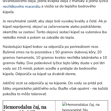
levanduľového oleja, jedna kvapka oleja z manuky a jedna lyžica
a vložia sa do teplého bedrového
nechtíkového macerátu
kúpeľa.
Je nevyhnutné zaistiť, aby oleje boli vysokej kvality a čisté. Ak je
kúpeľ nepríjemný, objaví sa začervenanie alebo podráždenie,
okamžite sa zastaví. Tento olejový sedací kúpeľ sa vykonáva iba
niekoľko minút a potom sa zabalíte do tepla.
Nasledujúci kúpeľ bokov sa odporúča po perineálnom reze.
Bylinná zmes na to pozostáva z 50 gramov dubovej kôry, 20
gramov hamamelis, 10 gramov kvetov nechtíka lekárskeho a 10
gramov fialky. Dve polievkové lyžice tejto látky duste v pol litri
vody asi 15 minút, potom sceďte a pridajte do bedrového
kúpeľa. Odporúča sa kúpať sa dvakrát denne.
Jablčný ocot
sa odporúča aj na kúpanie. Do vody sa pridá pol
šálky organického jablčného octu. Buďte však opatrní - nie každá
pokožka to môže tolerovať.
Hemorodalus čaj, na