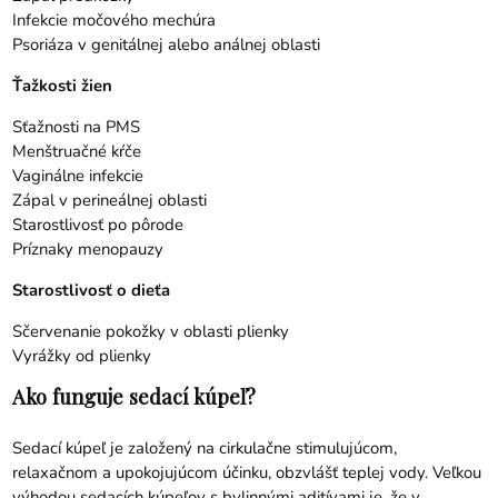
Infekcie močového mechúra
Psoriáza v genitálnej alebo análnej oblasti
Ťažkosti žien
Sťažnosti na PMS
Menštruačné kŕče
Vaginálne infekcie
Zápal v perineálnej oblasti
Starostlivosť po pôrode
Príznaky menopauzy
Starostlivosť o dieťa
Sčervenanie pokožky v oblasti plienky
Vyrážky od plienky
Ako funguje sedací kúpeľ?
Sedací kúpeľ je založený na cirkulačne stimulujúcom,
relaxačnom a upokojujúcom účinku, obzvlášť teplej vody. Veľkou
výhodou sedacích kúpeľov s bylinnými aditívami je, že v