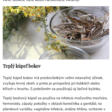
Teplý kúpeľ bokov
Teplý kúpeľ bokov má predovšetkým veľmi relaxačný účinok,
zvyšuje krvný obeh, a preto je prospešný pri kolikách alebo
kŕčoch v bruchu. S potešením sa používajú aj liečivé bylinky.
Teplý bedrový kúpeľ sa používa na infekcie močového mechúra,
hemoroidy, zápaly pokožky v oblasti konečníka a genitálií, na
plienkové vyrážky, vaginálne infekcie, análne trhliny, svrbenie v