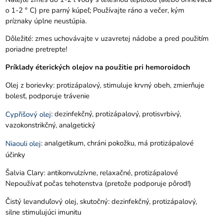
o 1-2 ° C) pre parný kúpeľ; Používajte ráno a večer, kým
príznaky úplne neustúpia.
Dôležité: zmes uchovávajte v uzavretej nádobe a pred použitím
poriadne pretrepte!
Príklady éterických olejov na použitie pri hemoroidoch
Olej z borievky: protizápalový, stimuluje krvný obeh, zmierňuje
bolesť, podporuje trávenie
: dezinfekčný, protizápalový, protisvrbivý,
Cypřišový olej
vazokonstrikčný, analgetický
: analgetikum, chráni pokožku, má protizápalové
Niaouli olej
účinky
Šalvia Clary: antikonvulzívne, relaxačné, protizápalové
Nepoužívať počas tehotenstva (pretože podporuje pôrod!)
Čistý levanduľový olej, skutočný: dezinfekčný, protizápalový,
silne stimulujúci imunitu