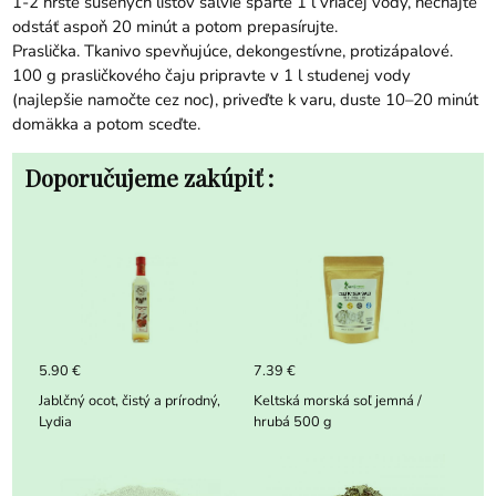
1-2 hrste sušených listov šalvie sparte 1 l vriacej vody, nechajte
odstáť aspoň 20 minút a potom prepasírujte.
Praslička. Tkanivo spevňujúce, dekongestívne, protizápalové.
100 g prasličkového čaju pripravte v 1 l studenej vody
(najlepšie namočte cez noc), priveďte k varu, duste 10–20 minút
domäkka a potom sceďte.
Doporučujeme zakúpiť :
5.90 €
7.39 €
Jablčný ocot, čistý a prírodný,
Keltská morská soľ jemná /
Lydia
hrubá 500 g