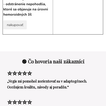
-
odstránenie nepohodlia,
ktoré sa objavuje na úrovni
hemoroidných žíl
nakupovať
🟢 Čo hovoria naši zákazníci
⭐⭐⭐⭐⭐
„Vegis mi pomohol zorientovať sa v adaptogénoch.
Oceňujem kvalitu, návody aj poradňu.“
⭐⭐⭐⭐⭐