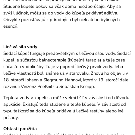
Studené kúpele bokov sa však doma neodporúčajú. Aby sa
zvýšil účinok, môžu sa do vody do kúpeľa pridávať aditíva.
Obvykle pozostávajú z prírodných byliniek alebo bylinných
esencií.
Liečivá sila vody
Sedací kúpeľ funguje predovšetkým s liečivou silou vody. Sedací
kúpeľ je súčasťou balneoterapie (kúpeľná terapia) a tá je zase
súčasťou vodoliečby. Tu je v popredí liečivý prvok vody. Jeho
liečivé vlastnosti boli známe už v staroveku. Znovu ho objavili v
18. storočí Johann a Siegmund Hahnovi, ktoré v 19. storočí ďalej
rozvinuli Vinzenz Prießnitz a Sebastian Kneipp.
Teplota vody v kúpeli sa môže veľmi líšiť v závislosti od dôvodu
aplikácie. Existujú teda studené a teplé kúpele. V závislosti od
typu ťažkostí sa do kúpeľa pridávajú liečivé rastliny alebo iné
prísady.
Oblasti použitia