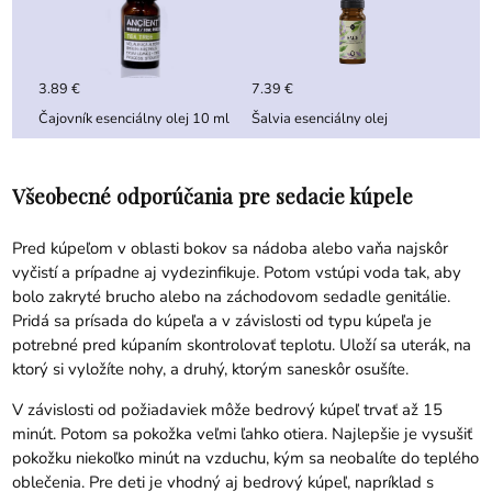
3.89 €
7.39 €
Čajovník esenciálny olej 10 ml
Šalvia esenciálny olej
Všeobecné odporúčania pre sedacie kúpele
Pred kúpeľom v oblasti bokov sa nádoba alebo vaňa najskôr
vyčistí a prípadne aj vydezinfikuje. Potom vstúpi voda tak, aby
bolo zakryté brucho alebo na záchodovom sedadle genitálie.
Pridá sa prísada do kúpeľa a v závislosti od typu kúpeľa je
potrebné pred kúpaním skontrolovať teplotu. Uloží sa uterák, na
ktorý si vyložíte nohy, a druhý, ktorým saneskôr osušíte.
V závislosti od požiadaviek môže bedrový kúpeľ trvať až 15
minút. Potom sa pokožka veľmi ľahko otiera. Najlepšie je vysušiť
pokožku niekoľko minút na vzduchu, kým sa neobalíte do teplého
oblečenia. Pre deti je vhodný aj bedrový kúpeľ, napríklad s