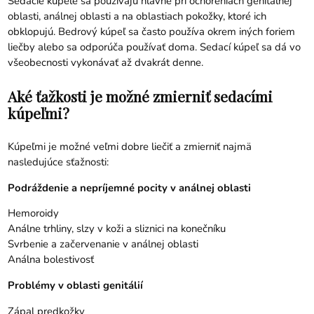
Sedacie kúpele sa používajú hlavne pri ochoreniach genitálnej
oblasti, análnej oblasti a na oblastiach pokožky, ktoré ich
obklopujú. Bedrový kúpeľ sa často používa okrem iných foriem
liečby alebo sa odporúča používať doma. Sedací kúpeľ sa dá vo
všeobecnosti vykonávať až dvakrát denne.
Aké ťažkosti je možné zmierniť sedacími
kúpeľmi?
Kúpeľmi je možné veľmi dobre liečiť a zmierniť najmä
nasledujúce sťažnosti:
Podráždenie a nepríjemné pocity v análnej oblasti
Hemoroidy
Análne trhliny, slzy v koži a sliznici na konečníku
Svrbenie a začervenanie v análnej oblasti
Análna bolestivosť
Problémy v oblasti genitálií
Zápal predkožky