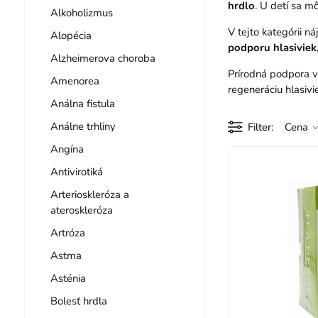
hrdlo
. U detí sa m
Alkoholizmus
V tejto kategórii n
Alopécia
podporu hlasiviek,
Alzheimerova choroba
Prírodná podpora v
Amenorea
regeneráciu hlasivi
Análna fistula
Análne trhliny
Filter
Cena
Angína
Antivirotiká
Arterioskleróza a
ateroskleróza
Artróza
Astma
Asténia
Bolesť hrdla