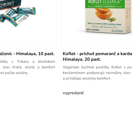
slizníc - Himalaya, 10 past.
Koflet - príchuť pomaranč a kard
Himalaya, 20 past.
stilky s Trikatu a klinčekom
 stav hrdla, slizníc a komfort
Vegánske bylinné pastilky Koflet s 
est počas sezóny.
kardamónom podporujú normálny stav hr
a prinášajú sezónny komfort.
vypredané