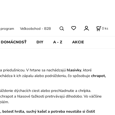
0
ks
ý program
Veľkoobchod - B2B
DOMÁCNOSŤ
DIY
A - Z
AKCIE
a priedušnicou. V hrtane sa nachádzajú
hlasivky
, ktoré
dochádza k ich zápalu alebo podráždeniu, čo spôsobuje
chrapot,
áždenie dýchacích ciest alebo prechladnutie a chrípka.
ej chrapot a hlasové ťažkosti pretrvávajú dlhodobo. Vo väčšine
oblém.
, bolesť hrdla, suchý kašeľ a potreba neustále si čistiť