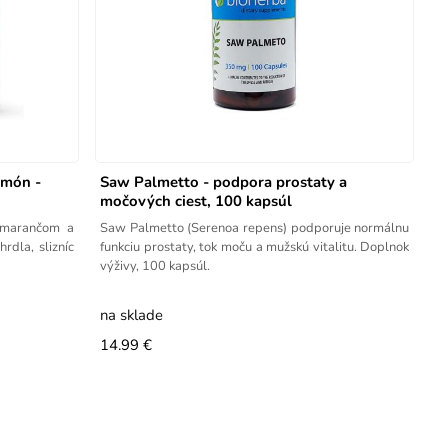
amón -
Saw Palmetto - podpora prostaty a
močových ciest, 100 kapsúl
pomarančom a
Saw Palmetto (Serenoa repens) podporuje normálnu
dla, slizníc
funkciu prostaty, tok moču a mužskú vitalitu. Doplnok
výživy, 100 kapsúl.
na sklade
14.99 €