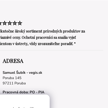
⭐⭐⭐⭐⭐
Skutočne široký sortiment prírodných produktov za
riaznivé ceny. Ochotní pracovníci sa snažia vyjsť
lientom v ústrety, vždy zrozumiteľne poradiť. “
ADRESA
Samuel Šubík - vegis.sk
Poruba 145
97211 Poruba
Pracovná doba: PO - PIA
08.00 - 16.00 hod.
E-mail:
obchod@vegis.sk