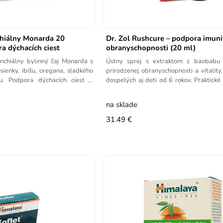
chiálny Monarda 20
Dr. Zol Rushcure – podpora imuni
a dýchacích ciest
obranyschopnosti (20 ml)
nchiálny bylinný čaj Monarda s
Ústny sprej s extraktom z baobabu
ienky, ibišu, oregana, sladkého
prirodzenej obranyschopnosti a vitalit
u. Podpora dýchacích ciest v
dospelých aj deti od 6 rokov. Praktické
jazyk. 20 ml.
na sklade
31.49 €