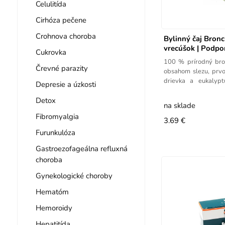
Celulitída
Cirhóza pečene
Crohnova choroba
Bylinný čaj Bron
vrecúšok | Podpor
Cukrovka
100 % prírodný bro
Črevné parazity
obsahom slezu, prvos
drievka a eukalypt
Depresie a úzkosti
praktických
Detox
na sklade
Fibromyalgia
3.69 €
Furunkulóza
Gastroezofageálna refluxná
choroba
Gynekologické choroby
Hematóm
Hemoroidy
Hepatitída