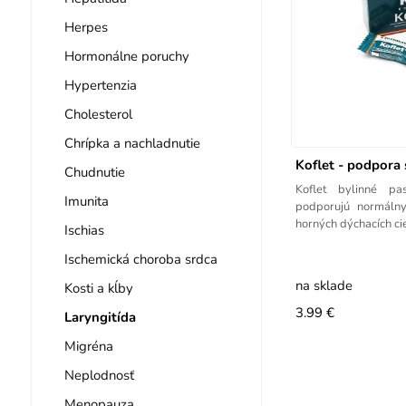
Herpes
Hormonálne poruchy
Hypertenzia
Cholesterol
Chrípka a nachladnutie
Koflet - podpora 
Chudnutie
Koflet bylinné pa
Imunita
podporujú normálny
horných dýchacích ci
Ischias
Ischemická choroba srdca
na sklade
Kosti a kĺby
3.99 €
Laryngitída
Migréna
Neplodnosť
Menopauza