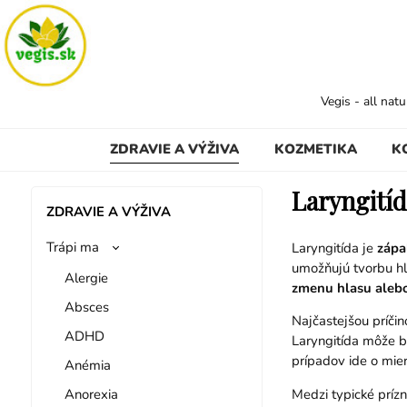
Vegis - all nat
ZDRAVIE A VÝŽIVA
KOZMETIKA
K
Laryngití
ZDRAVIE A VÝŽIVA
Trápi ma
Laryngitída je
zápa
umožňujú tvorbu hl
Alergie
zmenu hlasu alebo
Absces
Najčastejšou príčin
ADHD
Laryngitída môže 
prípadov ide o mier
Anémia
Anorexia
Medzi typické príz