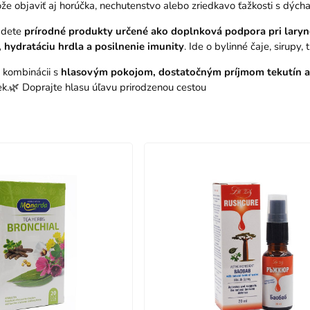
ôže objaviť aj horúčka, nechutenstvo alebo zriedkavo ťažkosti s dých
ájdete
prírodné produkty určené ako doplnková podpora pri laryn
 hydratáciu hrdla a posilnenie imunity
. Ide o bylinné čaje, sirupy
 kombinácii s
hlasovým pokojom, dostatočným príjmom tekutín 
ek.🌿 Doprajte hlasu úľavu prirodzenou cestou