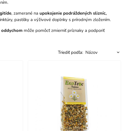
aním.
gitíde
, zamerané na
upokojenie podráždených slizníc,
, tinktúry, pastilky a výživové doplnky s prírodným zložením.
a oddychom
môže pomôcť zmierniť príznaky a podporiť
Triediť podľa: