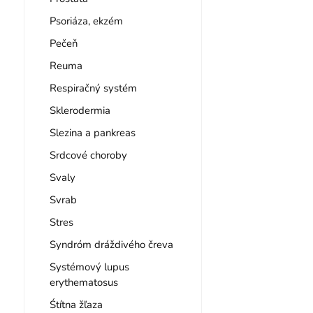
Psoriáza, ekzém
Pečeň
Reuma
Respiračný systém
Sklerodermia
Slezina a pankreas
Srdcové choroby
Svaly
Svrab
Stres
Syndróm dráždivého čreva
Systémový lupus
erythematosus
Śtítna žľaza