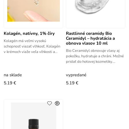
Kolagén, natívny, 1% číry
Rastlinné ceramidy Bio
Ceramidyl – hydratácia a
Kolagén má veľmi vysokú
obnova vlasov 10 ml
schopnosť viazať vlhkosť. Kolagén
Bio Ceramidyl obnovuje vlasy aj
v krémoch viaže veľa vlhkosti a
pokožku, hydratuje a chráni. Možné
pokožka sa cíti dlhšie hladká a
pridať do hotovej kozmetiky.
svieža. Kolagén je
Rastlinné ceramidy, ktoré sú
odvodené zo slnečnicového oleja,
na sklade
vypredané
5.19 €
5.19 €