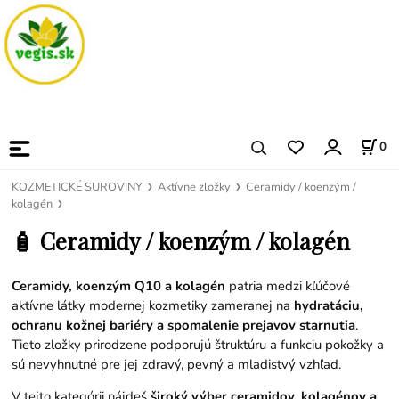
0
KOZMETICKÉ SUROVINY
Aktívne zložky
Ceramidy / koenzým /
kolagén
🧴 Ceramidy / koenzým / kolagén
Ceramidy, koenzým Q10 a kolagén
patria medzi kľúčové
aktívne látky modernej kozmetiky zameranej na
hydratáciu,
ochranu kožnej bariéry a spomalenie prejavov starnutia
.
Tieto zložky prirodzene podporujú štruktúru a funkciu pokožky a
sú nevyhnutné pre jej zdravý, pevný a mladistvý vzhľad.
V tejto kategórii nájdeš
široký výber ceramidov, kolagénov a