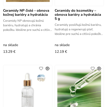
Ceramidy NP čisté – obnova
Ceramidy do kozmetiky –
kožnej bariéry a hydratácia
obnova bariéry a hydratácia
5 g
Ceramidy NP obnovujú kožnú
Ceramidy posilňujú kožnú bariéru,
bariéru, hydratujú a chránia
hydratujú a regenerujú pleť.
pokožku. Ideálne pre suchú a citlivú
Ideálne pre suchú a citlivú pokožku.
pleť. Ceramidy účinne chránia pred
Posilňuje prírodnú ochrannú
stratou vlhkosti a
lipidovú bariéru, ktorá
na sklade
na sklade
13.29 €
12.19 €