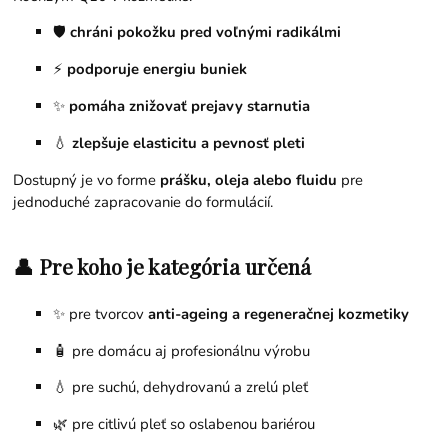
🛡️
chráni pokožku pred voľnými radikálmi
⚡
podporuje energiu buniek
✨
pomáha znižovať prejavy starnutia
💧
zlepšuje elasticitu a pevnosť pleti
Dostupný je vo forme
prášku, oleja alebo fluidu
pre
jednoduché zapracovanie do formulácií.
👤 Pre koho je kategória určená
✨ pre tvorcov
anti-ageing a regeneračnej kozmetiky
🧴 pre domácu aj profesionálnu výrobu
💧 pre suchú, dehydrovanú a zrelú pleť
🌿 pre citlivú pleť so oslabenou bariérou