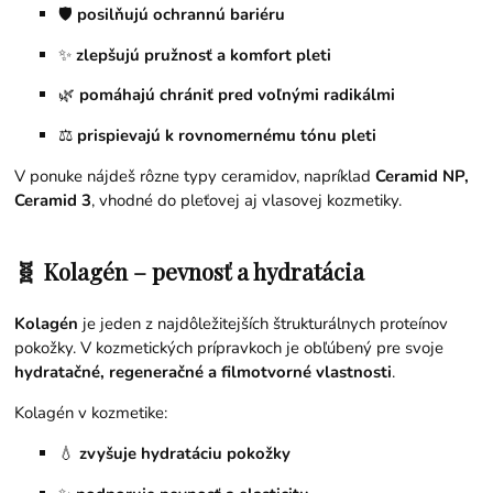
🛡️
posilňujú ochrannú bariéru
✨
zlepšujú pružnosť a komfort pleti
🌿
pomáhajú chrániť pred voľnými radikálmi
⚖️
prispievajú k rovnomernému tónu pleti
V ponuke nájdeš rôzne typy ceramidov, napríklad
Ceramid NP,
Ceramid 3
, vhodné do pleťovej aj vlasovej kozmetiky.
🧬 Kolagén – pevnosť a hydratácia
Kolagén
je jeden z najdôležitejších štrukturálnych proteínov
pokožky. V kozmetických prípravkoch je obľúbený pre svoje
hydratačné, regeneračné a filmotvorné vlastnosti
.
Kolagén v kozmetike:
💧
zvyšuje hydratáciu pokožky