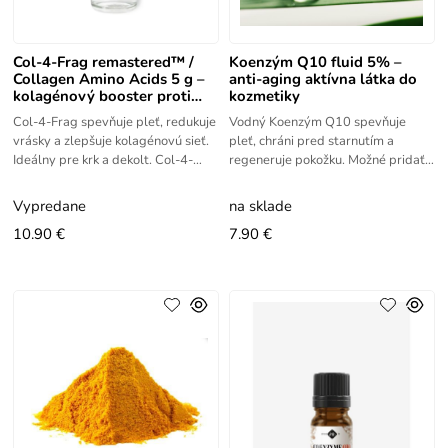
Col-4-Frag remastered™ /
Koenzým Q10 fluid 5% –
Collagen Amino Acids 5 g –
anti-aging aktívna látka do
kolagénový booster proti
kozmetiky
vráskam
Col-4-Frag spevňuje pleť, redukuje
Vodný Koenzým Q10 spevňuje
vrásky a zlepšuje kolagénovú sieť.
pleť, chráni pred starnutím a
Ideálny pre krk a dekolt. Col-4-
regeneruje pokožku. Možné pridať
Frag remastered™ z línie
do hotovej kozmetiky. Koenzým Q
Remastered Fragments je
10 Fluid je vhodný pre zrelú pleť.
Vypredane
na sklade
10.90 €
7.90 €