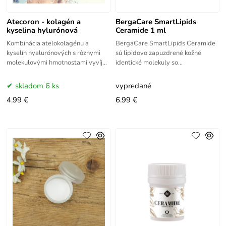
Atecoron - kolagén a
BergaCare SmartLipids
kyselina hylurónová
Ceramide 1 ml
Kombinácia atelokolagénu a
BergaCare SmartLipids Ceramide
kyselín hyalurónových s rôznymi
sú lipidovo zapuzdrené kožné
molekulovými hmotnosťami vyvíja
identické molekuly so
synergický efekt pre účinnejšiu
submikrónovou technológiou, ktoré
starostlivosť o
obnovujú prirodzenú kožnú
skladom 6 ks
vypredané
4.99 €
6.99 €