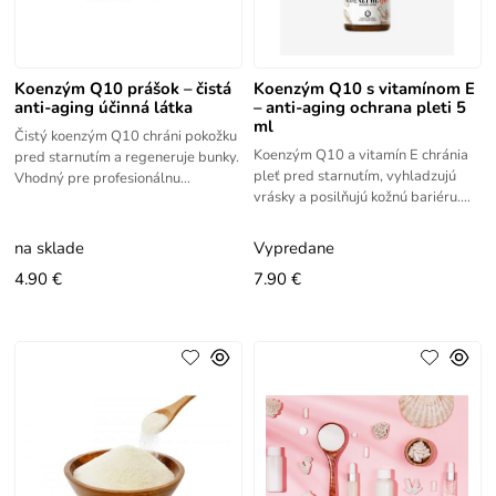
Koenzým Q10 prášok – čistá
Koenzým Q10 s vitamínom E
anti-aging účinná látka
– anti-aging ochrana pleti 5
ml
Čistý koenzým Q10 chráni pokožku
Koenzým Q10 a vitamín E chránia
pred starnutím a regeneruje bunky.
pleť pred starnutím, vyhladzujú
Vhodný pre profesionálnu
vrásky a posilňujú kožnú bariéru.
kozmetiku. Kvalita: prášok, 100%
Obnovujúci a ochranný prostriedok
čistý (bez plnív a prísad),
kombinuje výhody Q10 a
na sklade
Vypredane
4.90 €
7.90 €