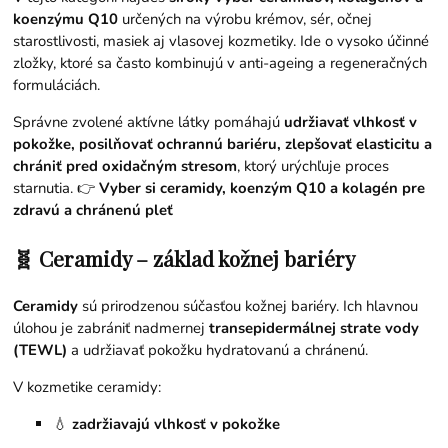
koenzýmu Q10
určených na výrobu krémov, sér, očnej
starostlivosti, masiek aj vlasovej kozmetiky. Ide o vysoko účinné
zložky, ktoré sa často kombinujú v anti-ageing a regeneračných
formuláciách.
Správne zvolené aktívne látky pomáhajú
udržiavať vlhkosť v
pokožke, posilňovať ochrannú bariéru, zlepšovať elasticitu a
chrániť pred oxidačným stresom
, ktorý urýchľuje proces
starnutia. 👉
Vyber si ceramidy, koenzým Q10 a kolagén pre
zdravú a chránenú pleť
🧬 Ceramidy – základ kožnej bariéry
Ceramidy
sú prirodzenou súčasťou kožnej bariéry. Ich hlavnou
úlohou je zabrániť nadmernej
transepidermálnej strate vody
(TEWL)
a udržiavať pokožku hydratovanú a chránenú.
V kozmetike ceramidy:
💧
zadržiavajú vlhkosť v pokožke