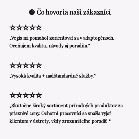
🟢 Čo hovoria naši zákazníci
⭐⭐⭐⭐⭐
„Vegis mi pomohol zorientovať sa v adaptogénoch.
Oceňujem kvalitu, návody aj poradňu.“
⭐⭐⭐⭐⭐
„Vysoká kvalita + nadštandardné služby.“
⭐⭐⭐⭐⭐
„Skutočne široký sortiment prírodných produktov za
priaznivé ceny. Ochotní pracovníci sa snažia vyjsť
klientom v ústrety, vždy zrozumiteľne poradiť. “