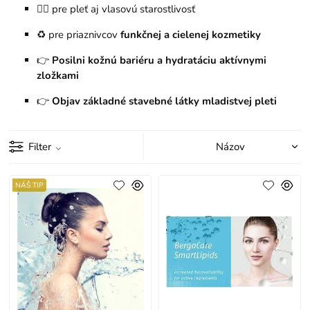
💆‍♀️ pre pleť aj vlasovú starostlivosť
♻️ pre priaznivcov
funkčnej a cielenej kozmetiky
👉
Posilni kožnú bariéru a hydratáciu aktívnymi
zložkami
👉
Objav základné stavebné látky mladistvej pleti
Filter
NÁŠ TIP