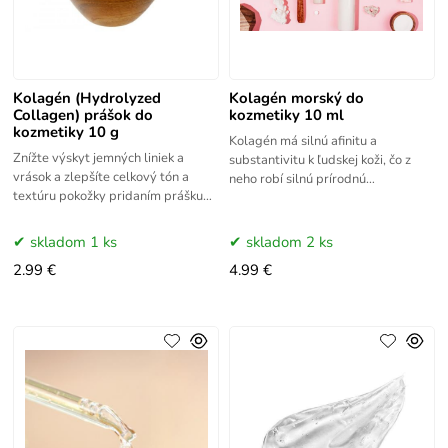
Kolagén (Hydrolyzed
Kolagén morský do
Collagen) prášok do
kozmetiky 10 ml
kozmetiky 10 g
Kolagén má silnú afinitu a
Znížte výskyt jemných liniek a
substantivitu k ľudskej koži, čo z
vrások a zlepšíte celkový tón a
neho robí silnú prírodnú
textúru pokožky pridaním prášku
filmotvornú zložku. Vďaka svojej
hydrolyzovaného kolagénu do
extrémne vysokej schopnosti viazať
vášho obľúbeného
skladom 1 ks
skladom 2 ks
2.99 €
4.99 €