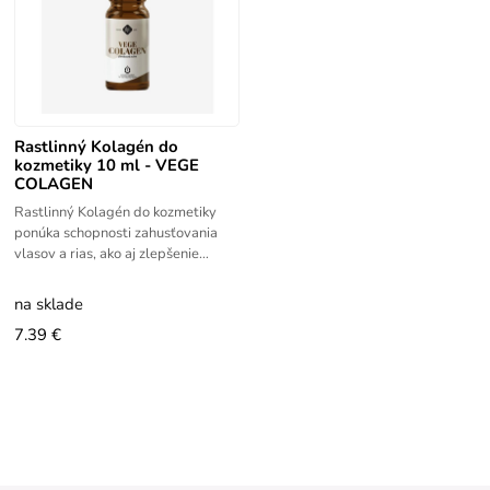
Rastlinný Kolagén do
kozmetiky 10 ml - VEGE
COLAGEN
Rastlinný Kolagén do kozmetiky
ponúka schopnosti zahusťovania
vlasov a rias, ako aj zlepšenie
vzhľadu pokožky a vlasov. Zjemňuje
vlasy a zlepšuje pocit vlasov,
na sklade
7.39 €