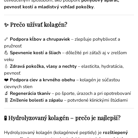
osvedčeným spôsobom, ako podporiť
pohybový aparát,
pevnosť kostí a mladistvý vzhľad pokožky
.
✨ Prečo užívať kolagén?
🦴
Podpora kĺbov a chrupaviek
– zlepšuje pohyblivosť a
pružnosť
💪
Spevnenie kostí a šliach
– dôležité pri záťaži aj v zrelšom
veku
💧
Zdravá pokožka, vlasy a nechty
– elasticita, hydratácia,
pevnosť
❤️
Podpora ciev a krvného obehu
– kolagén je súčasťou
cievnych stien
🔬
Regenerácia tkanív
– po športe, úrazoch a pri opotrebovaní
🧬
Zníženie bolesti a zápalu
– potvrdené klinickými štúdiami
🧪 Hydrolyzovaný kolagén – prečo je najlepší?
Hydrolyzovaný kolagén (kolagénové peptidy) je
rozštiepený