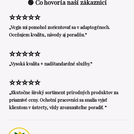
🟢 Čo hovoria naši zákazníci
⭐⭐⭐⭐⭐
„Vegis mi pomohol zorientovať sa v adaptogénoch.
Oceňujem kvalitu, návody aj poradňu.“
⭐⭐⭐⭐⭐
„Vysoká kvalita + nadštandardné služby.“
⭐⭐⭐⭐⭐
„Skutočne široký sortiment prírodných produktov za
priaznivé ceny. Ochotní pracovníci sa snažia vyjsť
klientom v ústrety, vždy zrozumiteľne poradiť. “