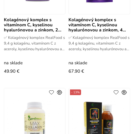
Kolagénový komplex s
Kolagénový komplex s
vitamínom C, kyselinou
vitamínom C, kyselinou
hyalurónovou a zinkom, 20
hyalurónovou a zinkom, 400
sáčkov x 10 g
g
✅ Kolagénový komplex RealFood s
✅ Kolagénový komplex RealFood s
9,4 g kolagénu, vitamínom C z
9,4 g kolagénu, vitamínom C z
aceroly, kyselinou hyalurónovou a
aceroly, kyselinou hyalurónovou a
zinkom. Praktické sáčky na podporu
zinkom. Prášok na podporu
pokožky, vlasov a nechtov.
pokožky, vlasov a nechtov.
na sklade
na sklade
49.90 €
67.90 €
- 13%