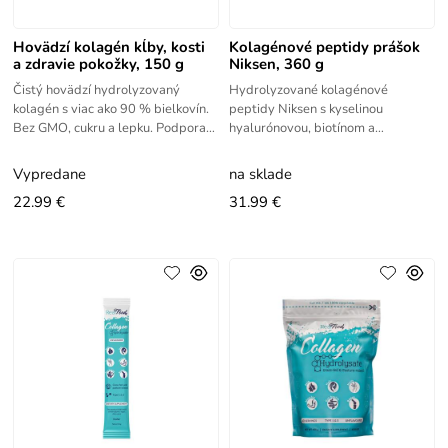
Hovädzí kolagén kĺby, kosti
Kolagénové peptidy prášok
a zdravie pokožky, 150 g
Niksen, 360 g
Čistý hovädzí hydrolyzovaný
Hydrolyzované kolagénové
kolagén s viac ako 90 % bielkovín.
peptidy Niksen s kyselinou
Bez GMO, cukru a lepku. Podpora
hyalurónovou, biotínom a
pohybového aparátu, pokožky,
vitamínmi C, B5 a D3. Podpora
vlasov a nechtov.
pokožky, vlasov, nechtov a
Vypredane
na sklade
pohybového aparátu.
22.99 €
31.99 €