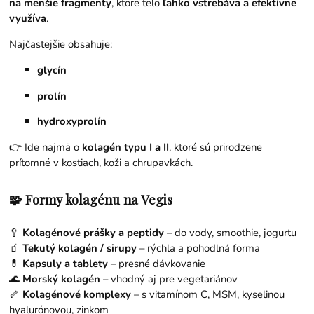
na menšie fragmenty
, ktoré telo
ľahko vstrebáva a efektívne
využíva
.
Najčastejšie obsahuje:
glycín
prolín
hydroxyprolín
👉 Ide najmä o
kolagén typu I a II
, ktoré sú prirodzene
prítomné v kostiach, koži a chrupavkách.
🧩 Formy kolagénu na Vegis
🥄
Kolagénové prášky a peptidy
– do vody, smoothie, jogurtu
🧃
Tekutý kolagén / sirupy
– rýchla a pohodlná forma
💊
Kapsuly a tablety
– presné dávkovanie
🌊
Morský kolagén
– vhodný aj pre vegetariánov
🦴
Kolagénové komplexy
– s vitamínom C, MSM, kyselinou
hyalurónovou, zinkom