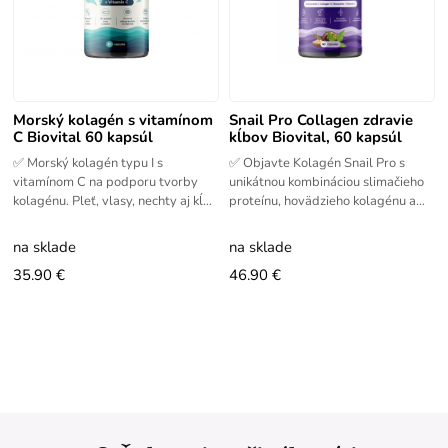
Morský kolagén s vitamínom
Snail Pro Collagen zdravie
C Biovital 60 kapsúl
kĺbov Biovital, 60 kapsúl
✅ Morský kolagén typu I s
✅ Objavte Kolagén Snail Pro s
vitamínom C na podporu tvorby
unikátnou kombináciou slimačieho
kolagénu. Pleť, vlasy, nechty aj kĺby
proteínu, hovädzieho kolagénu a
v jednej kapsule.
Boswellie. Podporuje zdravie kĺbov
a regeneráciu tkanív.
na sklade
na sklade
35.90 €
46.90 €