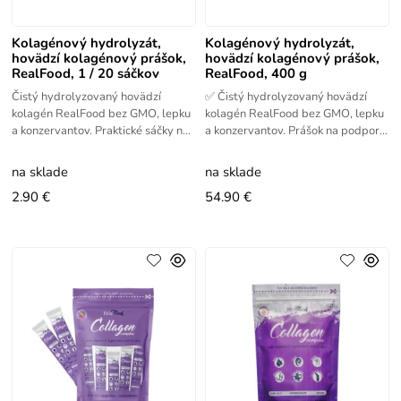
Kolagénový hydrolyzát,
Kolagénový hydrolyzát,
hovädzí kolagénový prášok,
hovädzí kolagénový prášok,
RealFood, 1 / 20 sáčkov
RealFood, 400 g
Čistý hydrolyzovaný hovädzí
✅ Čistý hydrolyzovaný hovädzí
kolagén RealFood bez GMO, lepku
kolagén RealFood bez GMO, lepku
a konzervantov. Praktické sáčky na
a konzervantov. Prášok na podporu
podporu pokožky, vlasov, nechtov a
pokožky, vlasov, nechtov a
spojivových tkanív.
spojivových tkanív.
na sklade
na sklade
2.90 €
54.90 €