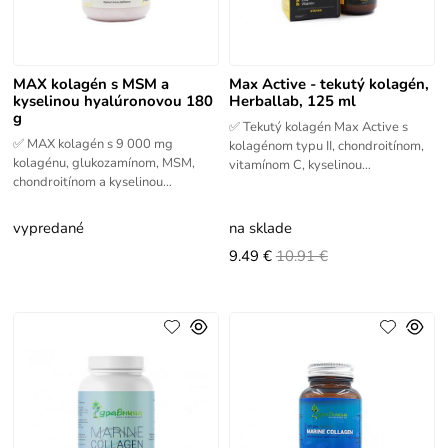
MAX kolagén s MSM a
Max Active - tekutý kolagén,
kyselinou hyalúronovou 180
Herballab, 125 ml
g
✅ Tekutý kolagén Max Active s
✅ MAX kolagén s 9 000 mg
kolagénom typu II, chondroitínom,
kolagénu, glukozamínom, MSM,
vitamínom C, kyselinou
chondroitínom a kyselinou
hyalurónovou, zinkom a vitamínom
hyalurónovou. Komplexná výživa
D3. Podpora pohybového aparátu
pohybového aparátu v prášku.
v
vypredané
na sklade
9.49 €
10.91 €