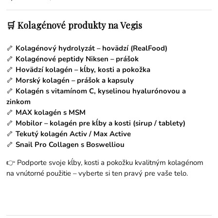
🛒 Kolagénové produkty na Vegis
🦴
Kolagénový hydrolyzát – hovädzí (RealFood)
🦴
Kolagénové peptidy Niksen – prášok
🦴
Hovädzí kolagén – kĺby, kosti a pokožka
🦴
Morský kolagén – prášok a kapsuly
🦴
Kolagén s vitamínom C, kyselinou hyalurónovou a
zinkom
🦴
MAX kolagén s MSM
🦴
Mobilor – kolagén pre kĺby a kosti (sirup / tablety)
🦴
Tekutý kolagén Activ / Max Active
🦴
Snail Pro Collagen s Boswelliou
👉 Podporte svoje kĺby, kosti a pokožku kvalitným kolagénom
na vnútorné použitie – vyberte si ten pravý pre vaše telo.