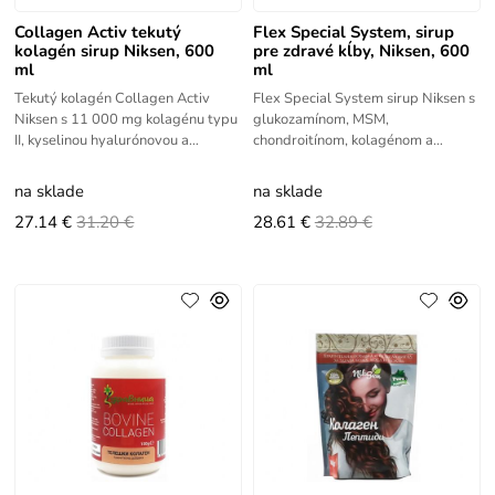
Collagen Activ tekutý
Flex Special System, sirup
kolagén sirup Niksen, 600
pre zdravé kĺby, Niksen, 600
ml
ml
Tekutý kolagén Collagen Activ
Flex Special System sirup Niksen s
Niksen s 11 000 mg kolagénu typu
glukozamínom, MSM,
II, kyselinou hyalurónovou a
chondroitínom, kolagénom a
vitamínom D3. Podpora kĺbov,
vitamínom D3. Tekutá podpora
pokožky, vlasov a nechtov.
pohybového aparátu a kĺbov.
na sklade
na sklade
27.14 €
31.20 €
28.61 €
32.89 €