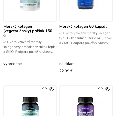
Morský kolagén
Morský kolagén 60 kapsúl
(vegetariánsky) prášok 150
✅ Hydrolyzovaný morský kolagén
g
typu I v kapsulách. Bez cukru, lepku
✅ Hydrolyzovaný morský
a GMO. Podpora pokožky, vlasov,
kolagénový prášok bez cukru, lepku
nechtov aj pohybového aparátu.
a GMO. Podpora pokožky, vlasov,
nechtov aj pohybového aparátu.
vypredané
na sklade
22.99 €