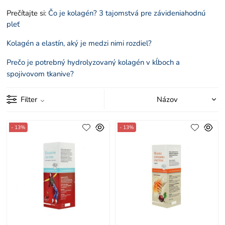
Prečítajte si:
Čo je kolagén? 3 tajomstvá pre závideniahodnú
pleť
Kolagén a elastín, aký je medzi nimi rozdiel?
Prečo je potrebný hydrolyzovaný kolagén v kĺboch a
spojivovom tkanive?
Filter
- 13%
- 13%