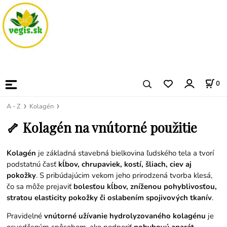
0
A - Z
Kolagén
🦴 Kolagén na vnútorné použitie
Kolagén
je základná stavebná bielkovina ľudského tela a tvorí
podstatnú časť
kĺbov, chrupaviek, kostí, šliach, ciev aj
pokožky
. S pribúdajúcim vekom jeho prirodzená tvorba klesá,
čo sa môže prejaviť
bolesťou kĺbov, zníženou pohyblivosťou,
stratou elasticity pokožky či oslabením spojivových tkanív
.
Pravidelné
vnútorné užívanie hydrolyzovaného kolagénu
je