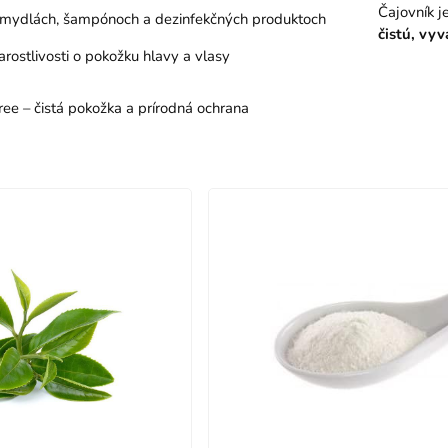
Čajovník j
 mydlách, šampónoch a dezinfekčných produktoch
čistú, vy
arostlivosti o pokožku hlavy a vlasy
ree – čistá pokožka a prírodná ochrana