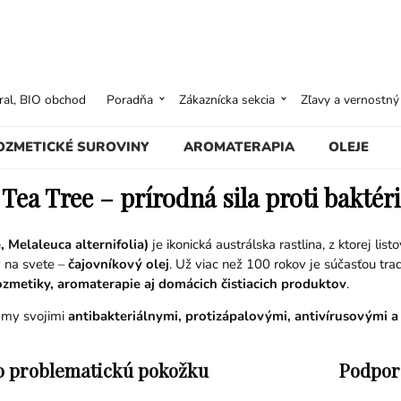
ural, BIO obchod
Poradňa
Zákaznícka sekcia
Zľavy a vernostn
OZMETICKÉ SUROVINY
AROMATERAPIA
OLEJE
/ Tea Tree – prírodná sila proti bakté
, Melaleuca alternifolia)
je ikonická austrálska rastlina, z ktorej li
v na svete –
čajovníkový olej
. Už viac než 100 rokov je súčasťou tra
ozmetiky, aromaterapie aj domácich čistiacich produktov
.
námy svojimi
antibakteriálnymi, protizápalovými, antivírusovými 
 o problematickú pokožku
Podpora