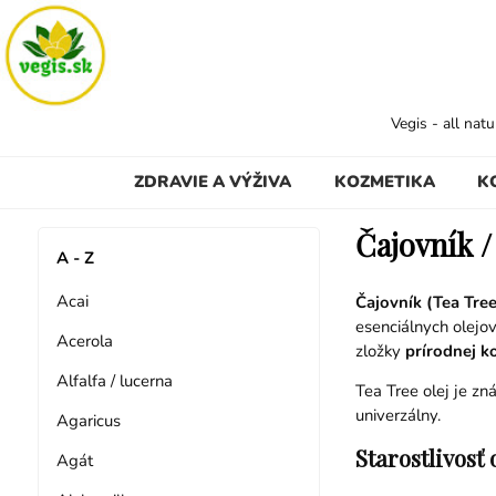
Vegis - all nat
ZDRAVIE A VÝŽIVA
KOZMETIKA
K
Č
ajovník 
A - Z
Acai
Čajovník (Tea Tree
esenciálnych olejo
Acerola
zložky
prírodnej k
Alfalfa / lucerna
Tea Tree olej je z
univerzálny.
Agaricus
Starostlivosť
Agát