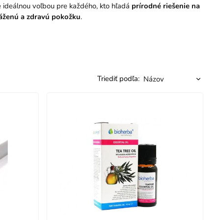
e ideálnou voľbou pre každého, kto hľadá
prírodné riešenie na
váženú a zdravú pokožku
.
Triediť podľa: