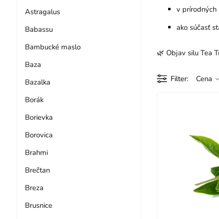
v prírodných
Astragalus
ako súčasť st
Babassu
Bambucké maslo
🌿 Objav silu Tea T
Baza
Filter
Cena
Bazalka
Borák
Borievka
Borovica
Brahmi
Brečtan
Breza
Brusnice