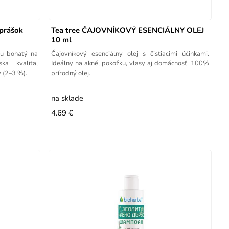
 prášok
Tea tree ČAJOVNÍKOVÝ ESENCIÁLNY OLEJ
10 ml
ju bohatý na
Čajovníkový esenciálny olej s čistiacimi účinkami.
ska kvalita,
Ideálny na akné, pokožku, vlasy aj domácnosť. 100%
y (2–3 %).
prírodný olej.
na sklade
4.69 €