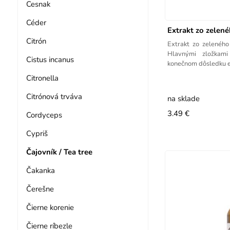
Cesnak
Céder
Extrakt zo zelené
Citrón
Extrakt zo zeleného 
Hlavnými zložkami
Cistus incanus
konečnom dôsledku ex
Citronella
Citrónová trváva
na sklade
3.49 €
Cordyceps
Cypriš
Čajovník / Tea tree
Čakanka
Čerešne
Čierne korenie
Čierne ríbezle