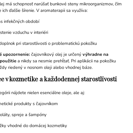
lej má schopnosť narúšať bunkové steny mikroorganizmov, čím
ich ďalšie šírenie. V aromaterapii sa využíva:
s infekčných období
istenie vzduchu v interiéri
doplnok pri starostlivosti o problematickú pokožku
é upozornenie:
čajovníkový olej je určený
výhradne na
použitie
a nikdy sa nesmie prehĺtať. Pri aplikácii na pokožku
ždy riedený v nosnom oleji alebo vhodnej báze.
e v kozmetike a každodennej starostlivosti
egórii nájdete nielen esenciálne oleje, ale aj:
etické produkty s čajovníkom
oláty, spreje a šampóny
žky vhodné do domácej kozmetiky