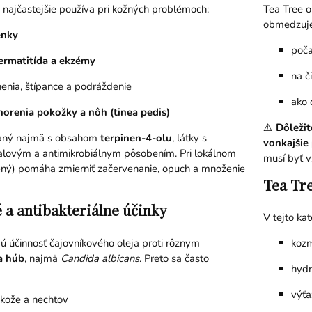
 najčastejšie používa pri kožných problémoch:
Tea Tree o
obmedzuje 
enky
poča
ermatitída a ekzémy
na č
enia, štípance a podráždenie
ako 
orenia pokožky a nôh (tinea pedis)
⚠️
Dôležit
ájaný najmä s obsahom
terpinen-4-olu
, látky s
vonkajšie 
alovým a antimikrobiálnym pôsobením. Pri lokálnom
musí byť v
dený) pomáha zmierniť začervenanie, opuch a množenie
Tea Tre
 a antibakteriálne účinky
V tejto kat
 účinnosť čajovníkového oleja proti rôznym
kozm
a húb
, najmä
Candida albicans
. Preto sa často
hydr
výťa
 kože a nechtov