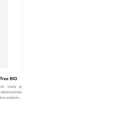
 Tree BIO
eť, vlasy aj
problematickú
 drevnatými,