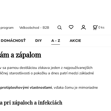
0
ks
ý program
Veľkoobchod - B2B
DOMÁCNOSŤ
DIY
A - Z
AKCIE
riám a zápalom
stov sa parnou destiláciou získava jeden z najpoužívanejších
dičnej starostlivosti o pokožku a dnes patrí medzi základné
a protiplesňovými vlastnosťami
, vďaka čomu je mimoriadne
 pri zápaloch a infekciách