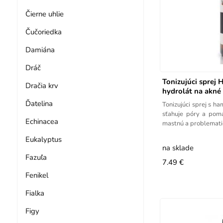
Čierne uhlie
Čučoriedka
Damiána
Dráč
Tonizujúci sprej 
Dračia krv
hydrolát na akné 
Ďatelina
Tonizujúci sprej s h
sťahuje póry a pom
Echinacea
mastnú a problematic
Eukalyptus
na sklade
Fazuľa
7.49 €
Fenikel
Fialka
Figy