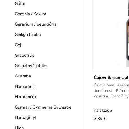
Gáfor
Garcinia / Kokum
Geranium / pelargónia
Ginkgo biloba
Goji
Grapefruit
Granátové jablko
Guarana
Čajovník esenciál
Čajovníkový esenc
Hamamelis
domácnosť. Prírodn
využitím. Esenciálny
Harmanček
jedným
Gurmar / Gymnema Sylvestre
na sklade
Harpagofyt
3.89 €
Hloh