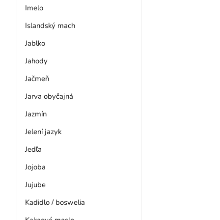
Imelo
Islandský mach
Jablko
Jahody
Jačmeň
Jarva obyčajná
Jazmín
Jelení jazyk
Jedľa
Jojoba
Jujube
Kadidlo / boswelia
Kakaové maslo