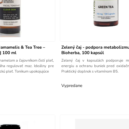
Hamamelis & Tea Tree –
Zelený čaj - podpora metabolizmu
| 100 ml
Bioherba, 100 kapsúl
amamelom a čajovníkom čistí pleť,
Zelený čaj v kapsulách podporuje m
áha regulovať maz. Ideálny pre
energiu a ochranu buniek pred oxidač
kú pleť. Tonikum upokojujúce
Praktický doplnok s vitamínom B5.
Vypredane