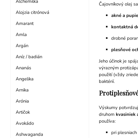
Alchemilka
Čajovníkový olej sa
Alojzia citrónová
akné a pupi
Amarant
kontaktná d
Amla
drobné poran
Argán
plesňové och
Aníz / badián
Jeho účinok je sp
výrazným protizáp
Ananás
použití (vždy zrie
Angelika
baktérií.
Arnika
Protiplesňové
Arónia
Výskumy potvrdzujú
Artičok
druhom
kvasiniek 
používa:
Avokádo
pri plesniach
Ashwaganda