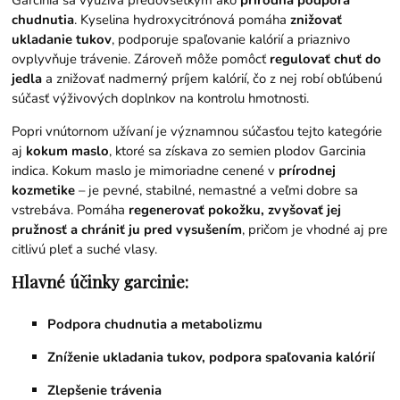
Garcinia sa využíva predovšetkým ako
prírodná podpora
chudnutia
. Kyselina hydroxycitrónová pomáha
znižovať
ukladanie tukov
, podporuje spaľovanie kalórií a priaznivo
ovplyvňuje trávenie. Zároveň môže pomôcť
regulovať chuť do
jedla
a znižovať nadmerný príjem kalórií, čo z nej robí obľúbenú
súčasť výživových doplnkov na kontrolu hmotnosti.
Popri vnútornom užívaní je významnou súčasťou tejto kategórie
aj
kokum maslo
, ktoré sa získava zo semien plodov Garcinia
indica. Kokum maslo je mimoriadne cenené v
prírodnej
kozmetike
– je pevné, stabilné, nemastné a veľmi dobre sa
vstrebáva. Pomáha
regenerovať pokožku, zvyšovať jej
pružnosť a chrániť ju pred vysušením
, pričom je vhodné aj pre
citlivú pleť a suché vlasy.
Hlavné účinky garcinie:
Podpora chudnutia a metabolizmu
Zníženie ukladania tukov, p
odpora spaľovania kalórií
Zlepšenie trávenia