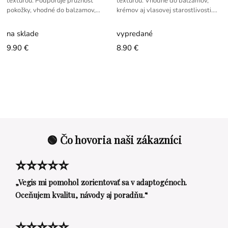
textúrou. Podporuje pružnosť
textúrou. Vhodné do balzamov,
pokožky, vhodné do balzamov,
krémov aj vlasovej starostlivosti.
krémov a vlasovej starostlivosti.
Nezanecháva mastný film.
na sklade
vypredané
9.90 €
8.90 €
🟢 Čo hovoria naši zákazníci
⭐⭐⭐⭐⭐
„Vegis mi pomohol zorientovať sa v adaptogénoch.
Oceňujem kvalitu, návody aj poradňu.“
⭐⭐⭐⭐⭐