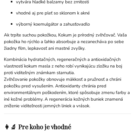
vytvára hladké balzamy bez zrnitosti
vhodné aj pre pleť so sklonom k akné
výborný koemulgátor a zahusťovadlo
Ak trpíte suchou pokožkou, Kokum je prírodný zvlhčovač. Vaša
pokožka ho rýchlo a ľahko absorbuje a nezanecháva po sebe
žiadny film, lepkavosť ani mastné zvyšky.
Kombinácia hydratačných, regeneračných a antioxidačných
vlastností kokum masla z neho robí vynikajúcu zložku na boj
proti viditeľným známkam starnutia.
Zvlhčovanie pokožky obnovuje mäkkosť a pružnosť a chráni
pokožku pred vysušením. Antioxidanty chránia pred
environmentálnym poškodením, ktoré spôsobuje zmenu farby a
iné kožné problémy. A regenerácia kožných buniek znamená
zníženie viditeľnosti jemných liniek a vrások.
👩‍🔬 Pre koho je vhodné