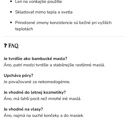
Len na vonkajšie použitie
Skladovať mimo tepla a svetla
Prirodzené zmeny konzistencie sú bežné pri vyšších
teplotách
❓ FAQ
Je tvrdšie ako bambucké maslo?
Áno, patrí medzi tvrdšie a stabilnejšie rastlinné maslá.
Upcháva póry?
Je považované za nekomedogénne.
Je vhodné do letnej kozmetiky?
Áno, má ľahší pocit než mnohé iné maslá.
Je vhodné na vlasy?
Áno, najmä na suché končeky a do masiek.