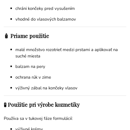
chráni končeky pred vysušením
vhodné do vlasových balzamov
🧴 Priame použitie
malé množstvo rozotrieť medzi prstami a aplikovať na
suché miesta
balzam na pery
ochrana rúk v zime
výživný zábal na končeky vlasov
🧪 Použitie pri výrobe kozmetiky
Používa sa v tukovej fáze formulácií:
výživné krémy