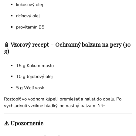
kokosový olej
ricínový olej
provitamín B5
🧴 Vzorový recept – Ochranný balzam na pery (30
g)
15 g Kokum maslo
10 g
Jojobový olej
5 g
Včelí vosk
Roztopiť vo vodnom kúpeli, premiešať a naliať do obalu. Po
vychladnutí vznikne hladký, nemastný balzam 💄✨
⚠️ Upozornenie