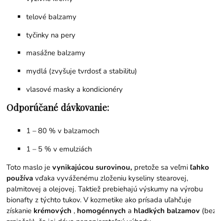
telové balzamy
tyčinky na pery
masážne balzamy
mydlá (zvyšuje tvrdosť a stabilitu)
vlasové masky a kondicionéry
Odporúčané dávkovanie:
1 – 80 % v balzamoch
1 – 5 % v emulziách
Toto maslo je
vynikajúcou surovinou,
pretože sa veľmi
ľahko
používa
vďaka vyváženému zloženiu kyseliny stearovej,
palmitovej a olejovej. Taktiež prebiehajú výskumy na výrobu
bionafty z týchto tukov. V kozmetike ako prísada uľahčuje
získanie
krémových
,
homogénnych
a
hladkých
balzamov
(bez