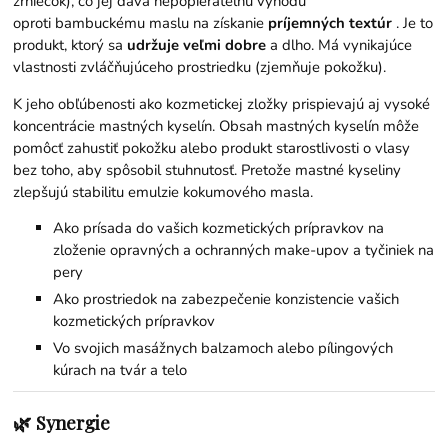
zrniečok), čo jej dáva nepopierateľnú výhodu
oproti
bambuckému maslu
na získanie
príjemných textúr
. Je to
produkt, ktorý sa
udržuje veľmi dobre
a dlho. Má vynikajúce
vlastnosti zvláčňujúceho prostriedku (zjemňuje pokožku).
K jeho obľúbenosti ako kozmetickej zložky prispievajú aj vysoké
koncentrácie mastných kyselín. Obsah mastných kyselín môže
pomôcť zahustiť pokožku alebo produkt starostlivosti o vlasy
bez toho, aby spôsobil stuhnutosť. Pretože mastné kyseliny
zlepšujú stabilitu emulzie kokumového masla.
Ako prísada do vašich kozmetických prípravkov na
zloženie opravných a ochranných make-upov a tyčiniek na
pery
Ako prostriedok na zabezpečenie konzistencie vašich
kozmetických prípravkov
Vo svojich masážnych balzamoch alebo pílingových
kúrach na tvár a telo
🌿 Synergie