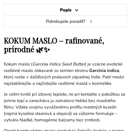
Popis
Potrebujete poradiť?
KOKUM MASLO – rafinované,
prírodné 🌿✨
Kokum maslo (
Garcinia Indica Seed Butter
) je vzácne exotické
rastlinné maslo získavané zo semien stromu
Garcinia indica
,
ktorý rastie v dažďových pralesoch západnej Indie. Patrí medzi
najstabilnejšie a najčistejšie rastlinné maslá v kozmetike.
Je veľmi tvrdé pri izbovej teplote, no pri kontakte s pokožkou sa
jemne topí a zanecháva ju zamatovo hebkú bez mastného
filmu. Vďaka svojmu vyváženému profilu mastných kyselín
(najmä kyselina stearová a olejová) sa výborne formuluje –
vytvára hladké, homogénne balzamy bez zrnitosti.
Oproti bambuckému maslu poskytuje čistejšiu textúru a menej