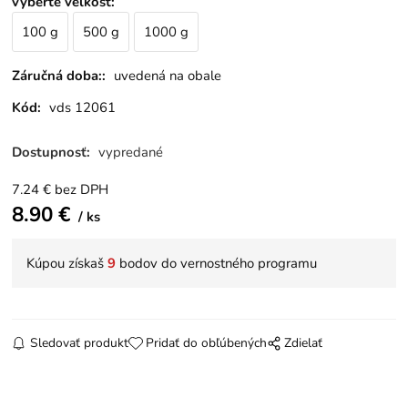
vyberte veľkosť
:
100 g
500 g
1000 g
Záručná doba::
uvedená na obale
Kód:
vds 12061
Dostupnosť:
vypredané
7.24
€
bez DPH
8.90
€
ks
Kúpou získaš
9
bodov do vernostného programu
Sledovať produkt
Pridať do obľúbených
Zdielať