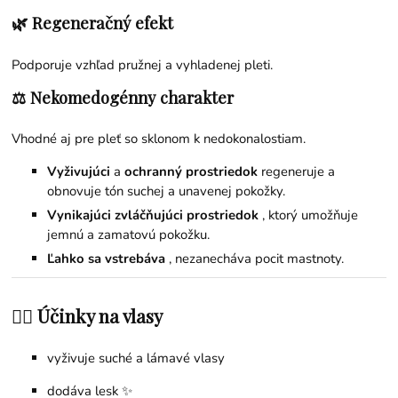
🌿 Regeneračný efekt
Podporuje vzhľad pružnej a vyhladenej pleti.
⚖️ Nekomedogénny charakter
Vhodné aj pre pleť so sklonom k nedokonalostiam.
Vyživujúci
a
ochranný prostriedok
regeneruje a
obnovuje tón suchej a unavenej pokožky.
Vynikajúci zvláčňujúci prostriedok
, ktorý umožňuje
jemnú a zamatovú pokožku.
Ľahko sa vstrebáva
, nezanecháva pocit mastnoty.
💇‍♀️ Účinky na vlasy
vyživuje suché a lámavé vlasy
dodáva lesk ✨