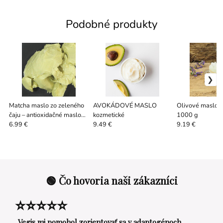
Podobné produkty
Matcha maslo zo zeleného
AVOKÁDOVÉ MASLO
Olivové maslo 1
čaju – antioxidačné maslo
kozmetické
1000 g
do kozmetiky 50 g
6.99 €
9.49 €
9.19 €
🟢 Čo hovoria naši zákazníci
⭐⭐⭐⭐⭐
„Vegis mi pomohol zorientovať sa v adaptogénoch.