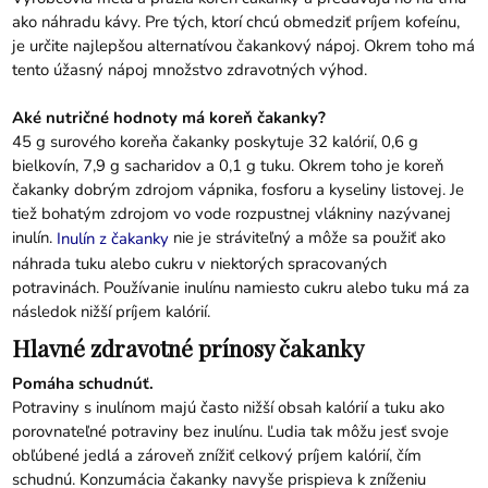
ako náhradu kávy. Pre tých, ktorí chcú obmedziť príjem kofeínu,
je určite najlepšou alternatívou čakankový nápoj. Okrem toho má
tento úžasný nápoj množstvo zdravotných výhod.
Aké nutričné ​​hodnoty má koreň čakanky?
45 g surového koreňa čakanky poskytuje 32 kalórií, 0,6 g
bielkovín, 7,9 g sacharidov a 0,1 g tuku. Okrem toho je koreň
čakanky dobrým zdrojom vápnika, fosforu a kyseliny listovej. Je
tiež bohatým zdrojom vo vode rozpustnej vlákniny nazývanej
inulín.
nie je stráviteľný a môže sa použiť ako
Inulín z čakanky
náhrada tuku alebo cukru v niektorých spracovaných
potravinách. Používanie inulínu namiesto cukru alebo tuku má za
následok nižší príjem kalórií.
Hlavné zdravotné prínosy čakanky
Pomáha schudnúť.
Potraviny s inulínom majú často nižší obsah kalórií a tuku ako
porovnateľné potraviny bez inulínu. Ľudia tak môžu jesť svoje
obľúbené jedlá a zároveň znížiť celkový príjem kalórií, čím
schudnú. Konzumácia čakanky navyše prispieva k zníženiu