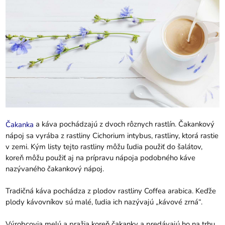
a káva pochádzajú z dvoch rôznych rastlín. Čakankový
Čakanka
nápoj sa vyrába z rastliny Cichorium intybus, rastliny, ktorá rastie
v zemi. Kým listy tejto rastliny môžu ľudia použiť do šalátov,
koreň môžu použiť aj na prípravu nápoja podobného káve
nazývaného čakankový nápoj.
Tradičná káva pochádza z plodov rastliny Coffea arabica. Keďže
plody kávovníkov sú malé, ľudia ich nazývajú „kávové zrná“.
Výrobcovia melú a pražia koreň čakanky a predávajú ho na trhu