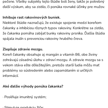
pečene. Všetky subjekty tejto štúdie boli ženy, takže je potrebný
ďalší výskum, aby sa zistilo, či ponúka rovnaké účinky pre mužov.
Inhibuje rast rakovinových buniek.
Niektoré štúdie naznačujú, že existuje spojenie medzi koreňom
čakanky a inhibíciou rôznych typov rakoviny. Konkrétne sa zistilo,
že čakanka pomáha zabíjať bunky rakoviny prsníka. Ďalšia štúdia
spájala inulín s prevenciou rakoviny hrubého čreva.
Zlepšuje zdravie mozgu.
Koreň čakanky obsahuje aj mangán a vitamín B6, obe živiny
zohrávajú zásadnú úlohu v zdraví mozgu. A zdravie mozgu sa s
vekom stáva ešte dôležitejším, pretože starší ľudia môžu mať
problémy so sústredením alebo zapamätaním si určitých
informácií.
Aké ďalšie výhody ponúka čakanka?
· Posilňuje imunitný systém;
· Stimuluje produkciu žlče;