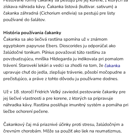
Pestované formy čakanky sa pestujú pre jej korene, z ktorých sa
získava náhrada kávy. Čakanka listová (kultivar. sativum) a
čakanka záhradná (Cichorium endivia) sa pestujú pre listy
používané do šalátov.
História používania čakanky
Čakanka sa ako liečivá rastlina spomína už v známom
egyptskom papyruse Ebers. Dioscorides ju odporúčal ako
žalúdočné tonikum. Plínius považoval túto rastlinu za
povzbudzujúcu, mníška Hildegarda ju indikovala pri pomalom
trávení. Starovekí lekári a vedci sa zhodli na tom, že
čakanka
upravuje chuť do jedla, zlepšuje trávenie, pôsobí močopudne a
prečisťujúco, a práve z tohto dôvodu ju používame dodnes.
Už v 18. storočí Fridrich Veľký zaviedol pestovanie čakanky pre
jej liečivé vlastnosti a pre korene, z ktorých sa pripravuje
náhradka kávy. Rastlina posilňuje imunitný systém a pomáha pri
liečbe ochorení pečene.
Čakankový čaj má priaznivé účinky proti stresu, žalúdočným a
črevným chorobám. Môže sa použiť ako liek na reumatizmus,