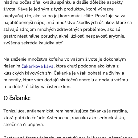
hladinu počas dňa, kvalitu spánku a ďalšie dôležité aspekty
života. Káva je jedným z tých produktov, ktoré výrazne
ovplyvňujú to, ako sa po jej konzumácii cítite. Považuje sa za
najobľúbenejší nápoj, má množstvo škodlivých účinkov, ktoré sa
stávajú zdrojom mnohých zdravotných problémov, ako sú
gastrointestinálne poruchy, akné, úzkosť, nespavosť, arytmie,
zvýšená sekrécia žalúdka atď.
Na zníženie množstva kofeínu vo vašom živote je dokonalým
riešením
, ktorá chutí podobne ako káva z
čakanková káva
klasických kávových zŕn. Čakanka je však bohatá na živiny a
minerály, ktoré vám dodajú skutočnú energiu a dodajú vášmu
telu dôležité látky na čistenie krvi.
O čakanke
Tonizujúca, antianemická, remineralizujúca čakanka je rastlina,
ktorá patrí do čeľade Asteraceae, rovnako ako sedmokráska,
slnečnica či púpava.