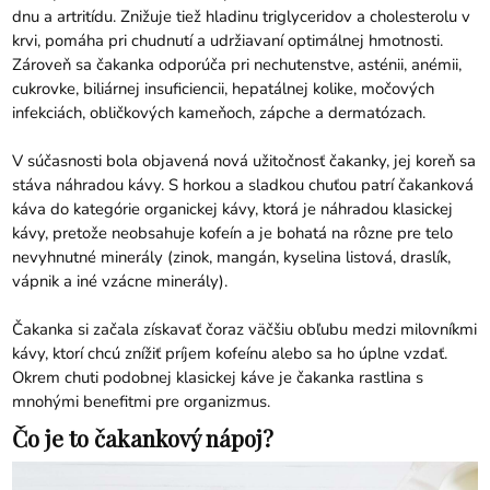
dnu a artritídu. Znižuje tiež hladinu triglyceridov a cholesterolu v
krvi, pomáha pri chudnutí a udržiavaní optimálnej hmotnosti.
Zároveň sa čakanka odporúča pri nechutenstve, asténii, anémii,
cukrovke, biliárnej insuficiencii, hepatálnej kolike, močových
infekciách, obličkových kameňoch, zápche a dermatózach.
V súčasnosti bola objavená nová užitočnosť čakanky, jej koreň sa
stáva náhradou kávy. S horkou a sladkou chuťou patrí čakanková
káva do kategórie organickej kávy, ktorá je náhradou klasickej
kávy, pretože neobsahuje kofeín a je bohatá na rôzne pre telo
nevyhnutné minerály (zinok, mangán, kyselina listová, draslík,
vápnik a iné vzácne minerály).
Čakanka si začala získavať čoraz väčšiu obľubu medzi milovníkmi
kávy, ktorí chcú znížiť príjem kofeínu alebo sa ho úplne vzdať.
Okrem chuti podobnej klasickej káve je čakanka rastlina s
mnohými benefitmi pre organizmus.
Čo je to čakankový nápoj?