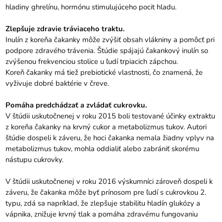
hladiny ghrelínu, hormónu stimulujúceho pocit hladu.
Zlepšuje zdravie tráviaceho traktu.
Inulín z koreňa čakanky môže zvýšiť obsah vlákniny a pomôcť pri
podpore zdravého trávenia. Štúdie spájajú čakankový inulín so
zvýšenou frekvenciou stolice u ľudí trpiacich zápchou.
Koreň čakanky má tiež prebiotické vlastnosti, čo znamená, že
vyživuje dobré baktérie v čreve.
Pomáha predchádzať a zvládať cukrovku.
V štúdii uskutočnenej v roku 2015 boli testované účinky extraktu
z koreňa čakanky na krvný cukor a metabolizmus tukov. Autori
štúdie dospeli k záveru, že hoci čakanka nemala žiadny vplyv na
metabolizmus tukov, mohla oddialiť alebo zabrániť skorému
nástupu cukrovky.
V štúdii uskutočnenej v roku 2016 výskumníci zároveň dospeli k
záveru, že čakanka môže byť prínosom pre ľudí s cukrovkou 2.
typu, zdá sa napríklad, že zlepšuje stabilitu hladín glukózy a
vápnika, znižuje krvný tlak a pomáha zdravému fungovaniu