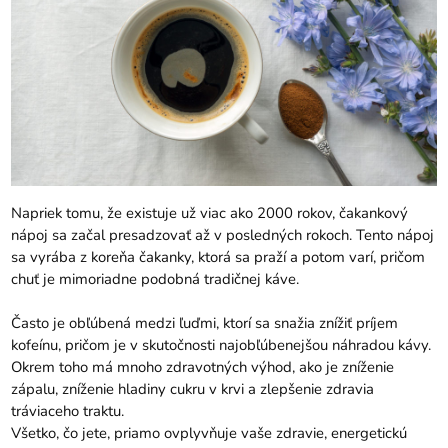
Napriek tomu, že existuje už viac ako 2000 rokov, čakankový
nápoj sa začal presadzovať až v posledných rokoch. Tento nápoj
sa vyrába z koreňa čakanky, ktorá sa praží a potom varí, pričom
chuť je mimoriadne podobná tradičnej káve.
Často je obľúbená medzi ľuďmi, ktorí sa snažia znížiť príjem
kofeínu, pričom je v skutočnosti najobľúbenejšou náhradou kávy.
Okrem toho má mnoho zdravotných výhod, ako je zníženie
zápalu, zníženie hladiny cukru v krvi a zlepšenie zdravia
tráviaceho traktu.
Všetko, čo jete, priamo ovplyvňuje vaše zdravie, energetickú