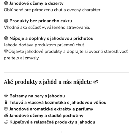
🟢
Jahodové džemy a dezerty
Obľúbené pre prirodzenú chuť a ovocný charakter.
🟢
Produkty bez pridaného cukru
Vhodné ako súčasť vyváženého stravovania.
🟢
Nápoje a doplnky s jahodovou príchuťou
Jahoda dodáva produktom príjemnú chuť.
💚Objavte jahodové produkty a doprajte si ovocnú starostlivosť
pre telo aj zmysly.
Aké produkty z jahôd u nás nájdete 🌱
🍓
Balzamy na pery s jahodou
🧴
Telová a vlasová kozmetika s jahodovou vôňou
🌸
Jahodové aromatické extrakty a parfumy
🍯
Jahodové džemy a sladké pochutiny
🛁
Kúpeľové a relaxačné produkty s jahodou