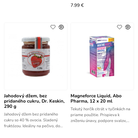
7.99 €
Jahodový džem, bez
Magneforce Liquid, Abo
pridaného cukru, Dr. Keskin,
Pharma, 12 x 20 ml
290 g
Tekutý horčík citrát v tyčinkách na
Jahodový džem bez pridaného
priame použitie. Prispieva k
cukru so 40 % ovocia. Sladený
zníženiu únavy, podpore svalov,
fruktózou. Ideálny na pečivo, do
nervového systému a rovnováhe
jogurtu aj dezertov.
elektrolytov. Vhodné aj pre