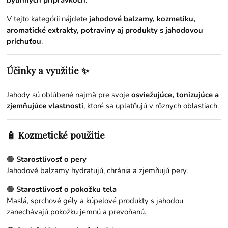
bylinných prípravkoch
.
V tejto kategórii nájdete
jahodové balzamy, kozmetiku,
aromatické extrakty, potraviny aj produkty s jahodovou
príchuťou
.
Účinky a využitie ✨
Jahody sú obľúbené najmä pre svoje
osviežujúce, tonizujúce a
zjemňujúce vlastnosti
, ktoré sa uplatňujú v rôznych oblastiach.
🧴 Kozmetické použitie
🟢
Starostlivosť o pery
Jahodové balzamy hydratujú, chránia a zjemňujú pery.
🟢
Starostlivosť o pokožku tela
Maslá, sprchové gély a kúpeľové produkty s jahodou
zanechávajú pokožku jemnú a prevoňanú.