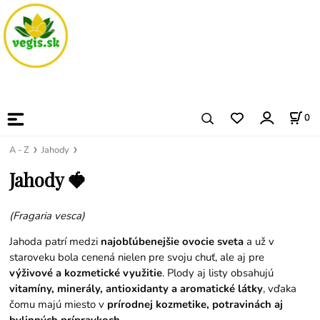
0
A - Z
Jahody
Jahody 🍓
(Fragaria vesca)
Jahoda patrí medzi
najobľúbenejšie ovocie sveta
a už v
staroveku bola cenená nielen pre svoju chuť, ale aj pre
výživové a kozmetické využitie
. Plody aj listy obsahujú
vitamíny, minerály, antioxidanty a aromatické látky
, vďaka
čomu majú miesto v
prírodnej kozmetike, potravinách aj