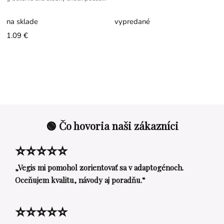
dňa.
na sklade
vypredané
1.09 €
🟢 Čo hovoria naši zákazníci
⭐⭐⭐⭐⭐
„Vegis mi pomohol zorientovať sa v adaptogénoch.
Oceňujem kvalitu, návody aj poradňu.“
⭐⭐⭐⭐⭐