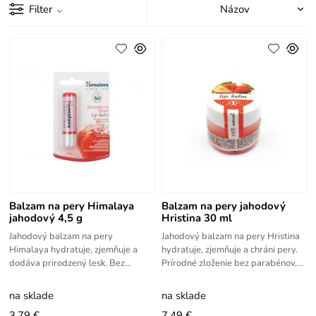
Filter
Balzam na pery Himalaya
Balzam na pery jahodový
jahodový 4,5 g
Hristina 30 ml
Jahodový balzam na pery
Jahodový balzam na pery Hristina
Himalaya hydratuje, zjemňuje a
hydratuje, zjemňuje a chráni pery.
dodáva prirodzený lesk. Bez
Prírodné zloženie bez parabénov,
konzervantov a umelých farbív.
vhodný na každodenné použitie.
na sklade
na sklade
3.79 €
7.49 €