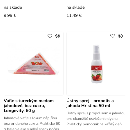
na sklade
na sklade
9.99 €
11.49 €
Vafle s tureckým medom -
Ústny sprej - propolis a
jahodové, bez cukru,
jahoda Hristina 50 ml
Longevity, 60 g
Ústny sprej s propolisom a jahodou
Jahodové vafle s lokum náplňou
pre okamžité osvieženie dychu.
bez pridaného cukru. Praktické 60
Praktický pomocník na každý deň.
g balenie ako sladký snack počas