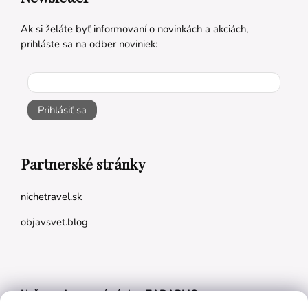
Ak si želáte byť informovaní o novinkách a akciách,
prihláste sa na odber noviniek:
Prihlásiť sa
Partnerské stránky
nichetravel.sk
objavsvet.blog
Naše appky pre vás úplne ZADARMO: