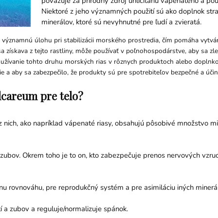
považuje za prírodný zdroj uhličitanu vápenatého a použ
Niektoré z jeho významných použití sú ako doplnok stra
minerálov, ktoré sú nevyhnutné pre ľudí a zvieratá.
ýznamnú úlohu pri stabilizácii morského prostredia, čím pomáha vytvára
a získava z tejto rastliny, môže používať v poľnohospodárstve, aby sa zle
používanie tohto druhu morských rias v rôznych produktoch alebo doplnkoc
 a aby sa zabezpečilo, že produkty sú pre spotrebiteľov bezpečné a účin
lcareum pre telo?
 z nich, ako napríklad vápenaté riasy, obsahujú pôsobivé množstvo min
zubov. Okrem toho je to on, kto zabezpečuje prenos nervových vzruch
nu rovnováhu, pre reprodukčný systém a pre asimiláciu iných minerá
í a zubov a reguluje/normalizuje spánok.