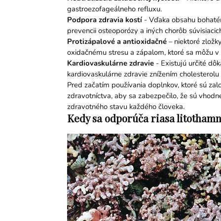
gastroezofageálneho refluxu.
Podpora zdravia kostí
- Vďaka obsahu bohatému
prevencii osteoporózy a iných chorôb súvisiacic
Protizápalové a antioxidačné
– niektoré zložk
oxidačnému stresu a zápalom, ktoré sa môžu v 
Kardiovaskulárne zdravie
- Existujú určité dô
kardiovaskulárne zdravie znížením cholesterolu 
Pred začatím používania doplnkov, ktoré sú zal
zdravotníctva, aby sa zabezpečilo, že sú vhodn
zdravotného stavu každého človeka.
Kedy sa odporúča riasa litotham