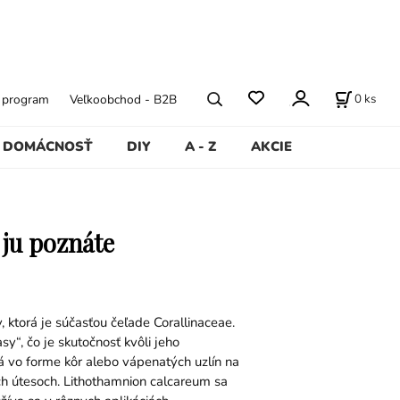
0
ks
ý program
Veľkoobchod - B2B
DOMÁCNOSŤ
DIY
A - Z
AKCIE
 ju poznáte
 ktorá je súčasťou čeľade Corallinaceae.
y“, čo je skutočnosť kvôli jeho
dá vo forme kôr alebo vápenatých uzlín na
ch útesoch. Lithothamnion calcareum sa