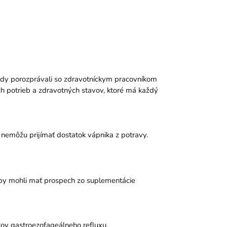
 vždy porozprávali so zdravotníckym pracovníkom
ych potrieb a zdravotných stavov, ktoré má každý
 nemôžu prijímať dostatok vápnika z potravy.
, by mohli mať prospech zo suplementácie
nakov gastroezofageálneho refluxu.