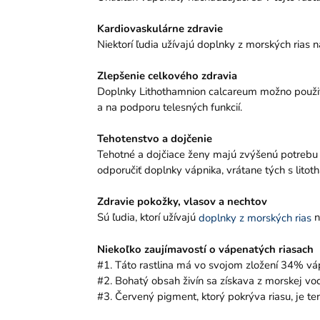
Kardiovaskulárne zdravie
Niektorí ľudia užívajú doplnky z morských rias 
Zlepšenie celkového zdravia
Doplnky Lithothamnion calcareum možno použiť 
a na podporu telesných funkcií.
Tehotenstvo a dojčenie
Tehotné a dojčiace ženy majú zvýšenú potrebu v
odporučiť doplnky vápnika, vrátane tých s lito
Zdravie pokožky, vlasov a nechtov
Sú ľudia, ktorí užívajú
n
doplnky z morských rias
Niekoľko zaujímavostí o vápenatých riasach
#1. Táto rastlina má vo svojom zložení 34% vá
#2. Bohatý obsah živín sa získava z morskej vo
#3. Červený pigment, ktorý pokrýva riasu, je te