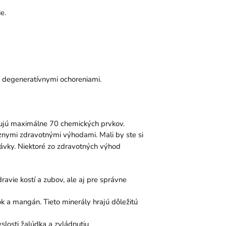
e.
a degeneratívnymi ochoreniami.
hujú maximálne 70 chemických prvkov.
rôznymi zdravotnými výhodami. Mali by ste si
dávky. Niektoré zo zdravotných výhod
ravie kostí a zubov, ale aj pre správne
nok a mangán. Tieto minerály hrajú dôležitú
slosti žalúdka a zvládnutiu