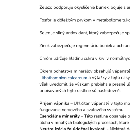
Železo podporuje okysličenie buniek, bojuje s 
Fosfor je dôležitým prvkom v metabolizme tukov
Selén je silný antioxidant, ktorý zabezpečuje s
Zinok zabezpečuje regeneráciu buniek a ochran
Chróm udržuje hladinu cukru v krvi v normálnyc
Okrem bohatstva minerálov obsahujú vápenaté 
a výťažky z tejto rias
Lithothamnion calcareum
však uvedomiť, že výskum prebieha a presné úči
pripisovaných tejto rastline sú nasledovné:
Príjem vápnika
– Uhličitan vápenatý v tejto mor
fungovanie nervového a svalového systému.
Esenciálne minerály
– Táto rastlina obsahuje o
úlohu v mnohých biologických procesoch, ktoré 
Neutralizácia žalúdočnej kyslosti
- Niektoré d