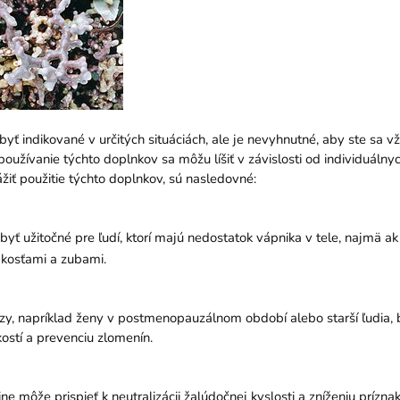
 byť indikované v určitých situáciách, ale je nevyhnutné, aby ste sa
používanie týchto doplnkov sa môžu líšiť v závislosti od individuáln
ážiť použitie týchto doplnkov, sú nasledovné:
yť užitočné pre ľudí, ktorí majú nedostatok vápnika v tele, najmä ak
kosťami a zubami.
rózy, napríklad ženy v postmenopauzálnom období alebo starší ľudia
ostí a prevenciu zlomenín.
ine môže prispieť k neutralizácii žalúdočnej kyslosti a zníženiu príz