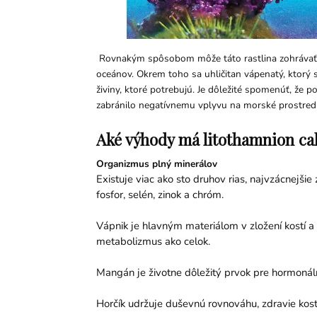
Rovnakým spôsobom môže táto rastlina zohrávať v
oceánov. Okrem toho sa uhličitan vápenatý, ktorý s
živiny, ktoré potrebujú. Je dôležité spomenúť, že 
zabránilo negatívnemu vplyvu na morské prostredie
Aké výhody má litothamnion ca
Organizmus plný minerálov
Existuje viac ako sto druhov rias, najvzácnejšie
fosfor, selén, zinok a chróm.
Vápnik je hlavným materiálom v zložení kostí a 
metabolizmus ako celok.
Mangán je životne dôležitý prvok pre hormonál
Horčík udržuje duševnú rovnováhu, zdravie kost