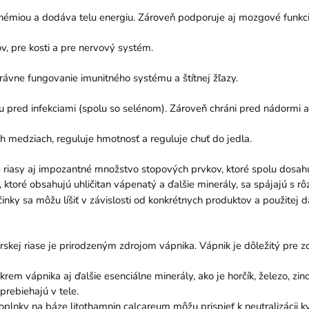
anémiou a dodáva telu energiu. Zároveň podporuje aj mozgové funkci
, pre kosti a pre nervový systém.
právne fungovanie imunitného systému a štítnej žľazy.
u pred infekciami (spolu so selénom). Zároveň chráni pred nádormi 
h medziach, reguluje hmotnosť a reguluje chuť do jedla.
riasy aj impozantné množstvo stopových prvkov, ktoré spolu dosa
y, ktoré obsahujú uhličitan vápenatý a ďalšie minerály, sa spájajú s 
nky sa môžu líšiť v závislosti od konkrétnych produktov a použitej 
skej riase je prirodzeným zdrojom vápnika. Vápnik je dôležitý pre zd
krem vápnika aj ďalšie esenciálne minerály, ako je horčík, železo, zi
prebiehajú v tele.
oplnky na báze litothamnin calcareum môžu prispieť k neutralizácii ky