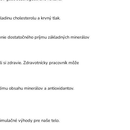
adinu cholesterolu a krvný tlak.
enie dostatočného príjmu základných minerálov
i si zdravie. Zdravotnícky pracovník môže
tému obsahu minerálov a antioxidantov.
stimulačné výhody pre naše telo.