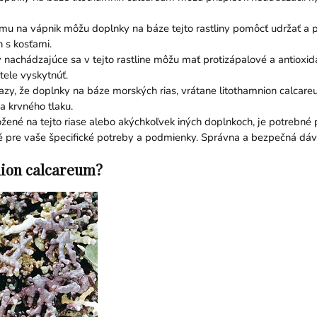
 na vápnik môžu doplnky na báze tejto rastliny pomôcť udržať a posi
h s kosťami.
y nachádzajúce sa v tejto rastline môžu mať protizápalové a antioxida
tele vyskytnúť.
kazy, že doplnky na báze morských rias, vrátane litothamnion calcar
a krvného tlaku.
ožené na tejto riase alebo akýchkoľvek iných doplnkoch, je potrebné
é pre vaše špecifické potreby a podmienky. Správna a bezpečná dávka
nion calcareum?