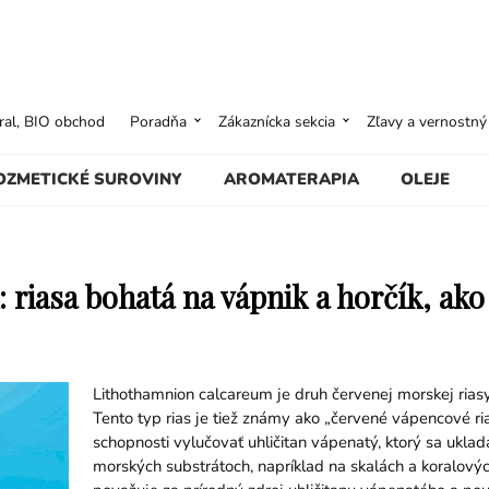
ural, BIO obchod
Poradňa
Zákaznícka sekcia
Zľavy a vernostn
OZMETICKÉ SUROVINY
AROMATERAPIA
OLEJE
riasa bohatá na vápnik a horčík, ako
Lithothamnion calcareum je druh červenej morskej riasy,
Tento typ rias je tiež známy ako „červené vápencové rias
schopnosti vylučovať uhličitan vápenatý, ktorý sa ukla
morských substrátoch, napríklad na skalách a koralový