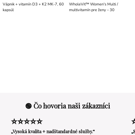
Vápnik + vitamín D3 + K2 MK-7, 60
WholeVit™ Women's Multi /
kapsúl
multivitamín pre ženy – 30
🟢 Čo hovoria naši zákazníci
⭐⭐⭐⭐⭐
„Vysoká kvalita + nadštandardné služby.“
„