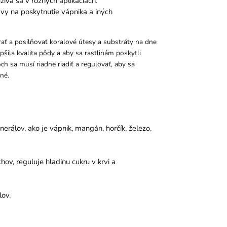
íva sa v rôznych aplikáciách.
vy na poskytnutie vápnika a iných
ť a posilňovať koralové útesy a substráty na dne
pšila kvalita pôdy a aby sa rastlinám poskytli
h sa musí riadne riadiť a regulovať, aby sa
né.
erálov, ako je vápnik, mangán, horčík, železo,
ov, reguluje hladinu cukru v krvi a
lov.