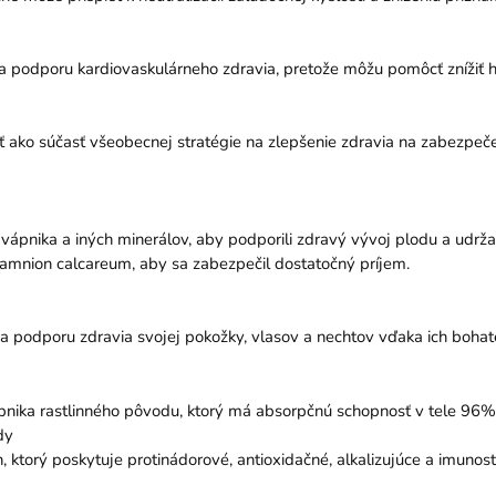
na podporu kardiovaskulárneho zdravia, pretože môžu pomôcť znížiť hl
ako súčasť všeobecnej stratégie na zlepšenie zdravia na zabezpeč
ápnika a iných minerálov, aby podporili zdravý vývoj plodu a udržal
thamnion calcareum, aby sa zabezpečil dostatočný príjem.
a podporu zdravia svojej pokožky, vlasov a nechtov vďaka ich boha
pnika rastlinného pôvodu, ktorý má absorpčnú schopnosť v tele 96%
dy
n, ktorý poskytuje protinádorové, antioxidačné, alkalizujúce a imuno