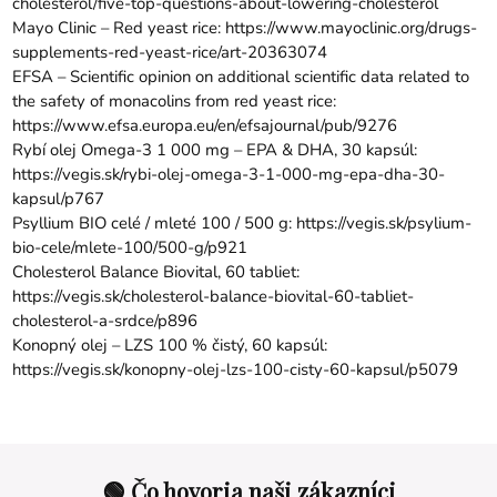
cholesterol/five-top-questions-about-lowering-cholesterol
Mayo Clinic – Red yeast rice:
https://www.mayoclinic.org/drugs-
supplements-red-yeast-rice/art-20363074
EFSA – Scientific opinion on additional scientific data related to
the safety of monacolins from red yeast rice:
https://www.efsa.europa.eu/en/efsajournal/pub/9276
Rybí olej Omega-3 1 000 mg – EPA & DHA, 30 kapsúl:
https://vegis.sk/rybi-olej-omega-3-1-000-mg-epa-dha-30-
kapsul/p767
Psyllium BIO celé / mleté 100 / 500 g:
https://vegis.sk/psylium-
bio-cele/mlete-100/500-g/p921
Cholesterol Balance Biovital, 60 tabliet:
https://vegis.sk/cholesterol-balance-biovital-60-tabliet-
cholesterol-a-srdce/p896
Konopný olej – LZS 100 % čistý, 60 kapsúl:
https://vegis.sk/konopny-olej-lzs-100-cisty-60-kapsul/p5079
🟢 Čo hovoria naši zákazníci