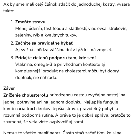
Ak by sme mali celý článok stlačiť do jednoduchej kostry, vyzerá
takto:
Zmeňte stravu
Menej údenín, fast foodu a sladkostí, viac ovsa, strukovín,
zeleniny, rýb a kvalitných tukov.
Začnite sa pravidelne hýbať
Aj svižná chôdza väčšinu dní v týždni má zmysel.
Pridajte cielenú podporu tam, kde sedí
Vláknina, omega-3 a pri vhodnom kontexte aj
komplexnejší produkt na cholesterol môžu byť dobrý
doplnok, nie náhrada.
Záver
prirodzenou cestou zvyčajne nestojí na
Zníženie cholesterolu
jednej potravine ani na jednom doplnku. Najlepšie funguje
kombinácia troch krokov: lepšia strava, pravidelný pohyb a
rozumná podporná rutina. A práve to je dobrá správa, pretože to
znamená, že veľa viete ovplyvniť aj sami.
Nemusíte všetko meniť naraz. Často stačí začať tým, že si na