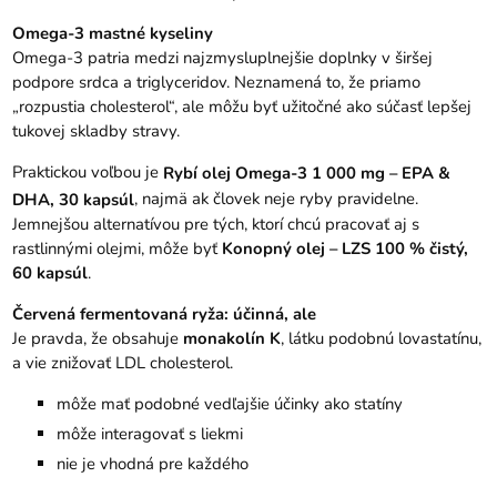
Omega-3 mastné kyseliny
Omega-3 patria medzi najzmysluplnejšie doplnky v širšej
podpore srdca a triglyceridov. Neznamená to, že priamo
„rozpustia cholesterol“, ale môžu byť užitočné ako súčasť lepšej
tukovej skladby stravy.
Praktickou voľbou je
Rybí olej Omega-3 1 000 mg – EPA &
, najmä ak človek neje ryby pravidelne.
DHA, 30 kapsúl
Jemnejšou alternatívou pre tých, ktorí chcú pracovať aj s
rastlinnými olejmi, môže byť
Konopný olej – LZS 100 % čistý,
60 kapsúl
.
Červená fermentovaná ryža: účinná, ale
Je pravda, že obsahuje
monakolín K
, látku podobnú lovastatínu,
a vie znižovať LDL cholesterol.
môže mať podobné vedľajšie účinky ako statíny
môže interagovať s liekmi
nie je vhodná pre každého