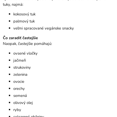
tuky, najmä:
kokosový tuk
palmový tuk
veľmi spracované vegánske snacky
Čo zaradiť častejšie
Naopak, častejšie pomáhajú:
ovsené vločky
jačmeň
strukoviny
zelenina
ovocie
orechy
semená
olivový olej
ryby
celozrnné obilniny