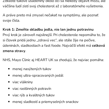
Žltkasté tukové usadeniny okolo očí sa niekedy objaviť môžu, ale
väčšina ľudí zistí svoj cholesterol až z laboratórneho vyšetrenia.
A práve preto má zmysel nečakať na symptómy, ale poznať
svoje čísla.
Krok 1: Zmeňte skladbu jedla, nie len jednu potravinu
Prvý krok je zároveň najsilnejší. Pri cholesterole nepomáha to, že
si človek pridá jednu „zdravú vec“, ale stále žije na pečive,
údeninách, sladkostiach a fast foode. Najväčší efekt má
celková
zmena stravy
.
NHS, Mayo Clinic aj HEART UK sa zhodujú, že najviac pomáha:
menej nasýtených tukov
menej ultra-spracovaných jedál
viac vlákniny
viac rastlinných potravín
viac rýb a kvalitných tukov
menej sladkostí a priemyselných snackov