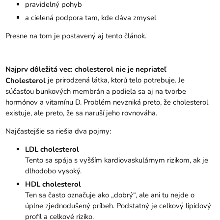
pravidelný pohyb
a cielená podpora tam, kde dáva zmysel
Presne na tom je postavený aj tento článok.
Najprv dôležitá vec: cholesterol nie je nepriateľ
je prirodzená látka, ktorú telo potrebuje. Je
Cholesterol
súčasťou bunkových membrán a podieľa sa aj na tvorbe
hormónov a vitamínu D. Problém nevzniká preto, že cholesterol
existuje, ale preto, že sa naruší jeho rovnováha.
Najčastejšie sa riešia dva pojmy:
LDL cholesterol
Tento sa spája s vyšším kardiovaskulárnym rizikom, ak je
dlhodobo vysoký.
HDL cholesterol
Ten sa často označuje ako „dobrý“, ale ani tu nejde o
úplne zjednodušený príbeh. Podstatný je celkový lipidový
profil a celkové riziko.