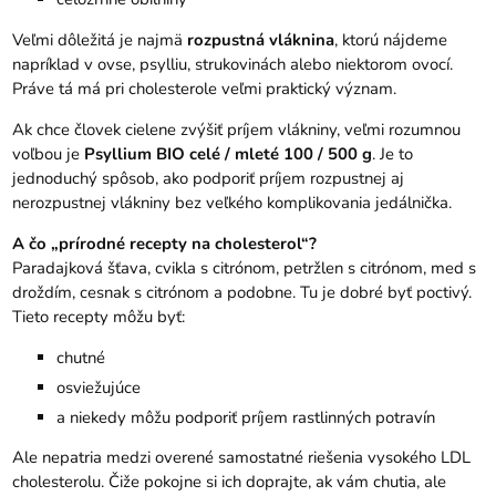
Veľmi dôležitá je najmä
rozpustná vláknina
, ktorú nájdeme
napríklad v ovse, psylliu, strukovinách alebo niektorom ovocí.
Práve tá má pri cholesterole veľmi praktický význam.
Ak chce človek cielene zvýšiť príjem vlákniny, veľmi rozumnou
voľbou je
Psyllium BIO celé / mleté 100 / 500 g
. Je to
jednoduchý spôsob, ako podporiť príjem rozpustnej aj
nerozpustnej vlákniny bez veľkého komplikovania jedálnička.
A čo „prírodné recepty na cholesterol“?
Paradajková šťava, cvikla s citrónom, petržlen s citrónom, med s
droždím, cesnak s citrónom a podobne. Tu je dobré byť poctivý.
Tieto recepty môžu byť:
chutné
osviežujúce
a niekedy môžu podporiť príjem rastlinných potravín
Ale nepatria medzi overené samostatné riešenia vysokého LDL
cholesterolu. Čiže pokojne si ich doprajte, ak vám chutia, ale