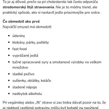
To je aj dôvod, prečo sa pri cholesterole tak často odporúča
stredomorský štýl stravovania
. Nie je to módny trend, ale
praktický spôsob, ako si nastaviť jedlo priaznivejšie pre srdce.
Čo obmedziť ako prvé
Najväčší zmysel má obmedziť:
údeniny
klobásy, párky, paštéty
fast food
vyprážané jedlá
tučné spracované syry a smotanové výrobky vo veľkom
množstve
sladké pečivo
sušienky, oblátky, koláče
sladené nápoje
nadbytok alkoholu
Pri vegánskej alebo „fit“ strave si zas treba dávať pozor na to, že
aj niektoré rastlinné potraviny môžu byť bohaté na nasýtené