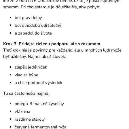
ide zo 2 000 na 6 000 krokov denne, už to je posun správnym
smerom. Pri cholesterole je dôležitejšie, aby pohyb:
bol pravidelný
bol dlhodobo udržateľný
a zapadol do života
Krok 3: Pridajte cielenú podporu, ale s rozumom
Tretí krok nie je povinný pre každého, ale u mnohých ľudí môže
byť užitočný. Najmä ak už človek:
zlepšil jedálniček
viac sa hýbe
a chce podporiť výsledok
Tu sa často riešia najmä:
omega-3 mastné kyseliny
vláknina
rastlinné steroly
červená fermentovaná ryža