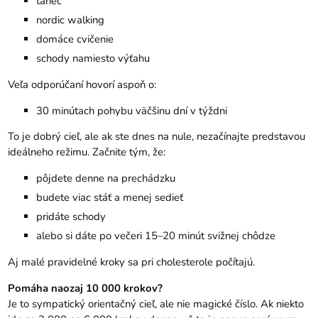
tanec
nordic walking
domáce cvičenie
schody namiesto výťahu
Veľa odporúčaní hovorí aspoň o:
30 minútach pohybu väčšinu dní v týždni
To je dobrý cieľ, ale ak ste dnes na nule, nezačínajte predstavou
ideálneho režimu. Začnite tým, že:
pôjdete denne na prechádzku
budete viac stáť a menej sedieť
pridáte schody
alebo si dáte po večeri 15–20 minút svižnej chôdze
Aj malé pravidelné kroky sa pri cholesterole počítajú.
Pomáha naozaj 10 000 krokov?
Je to sympatický orientačný cieľ, ale nie magické číslo. Ak niekto