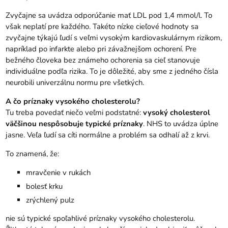
Zvyčajne sa uvádza odporúčanie mať LDL pod 1,4 mmol/l. To
však neplatí pre každého. Takéto nízke cieľové hodnoty sa
zvyčajne týkajú ľudí s veľmi vysokým kardiovaskulárnym rizikom,
napríklad po infarkte alebo pri závažnejšom ochorení. Pre
bežného človeka bez známeho ochorenia sa cieľ stanovuje
individuálne podľa rizika. To je dôležité, aby sme z jedného čísla
neurobili univerzálnu normu pre všetkých.
A čo príznaky vysokého cholesterolu?
Tu treba povedať niečo veľmi podstatné:
vysoký cholesterol
väčšinou nespôsobuje typické príznaky
. NHS to uvádza úplne
jasne. Veľa ľudí sa cíti normálne a problém sa odhalí až z krvi.
To znamená, že:
mravčenie v rukách
bolesť krku
zrýchlený pulz
nie sú typické spoľahlivé príznaky vysokého cholesterolu.