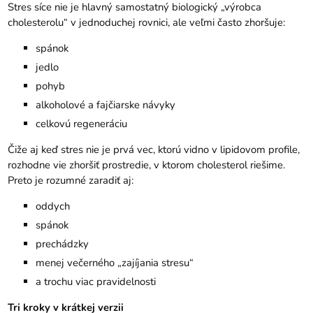
Stres síce nie je hlavný samostatný biologický „výrobca
cholesterolu“ v jednoduchej rovnici, ale veľmi často zhoršuje:
spánok
jedlo
pohyb
alkoholové a fajčiarske návyky
celkovú regeneráciu
Čiže aj keď stres nie je prvá vec, ktorú vidno v lipidovom profile,
rozhodne vie zhoršiť prostredie, v ktorom cholesterol riešime.
Preto je rozumné zaradiť aj:
oddych
spánok
prechádzky
menej večerného „zajíjania stresu“
a trochu viac pravidelnosti
Tri kroky v krátkej verzii