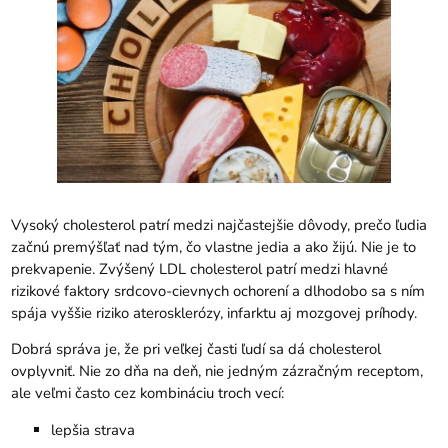
Vysoký cholesterol patrí medzi najčastejšie dôvody, prečo ľudia
začnú premýšľať nad tým, čo vlastne jedia a ako žijú. Nie je to
prekvapenie. Zvýšený LDL cholesterol patrí medzi hlavné
rizikové faktory srdcovo-cievnych ochorení a dlhodobo sa s ním
spája vyššie riziko aterosklerózy, infarktu aj mozgovej príhody.
Dobrá správa je, že pri veľkej časti ľudí sa dá cholesterol
ovplyvniť. Nie zo dňa na deň, nie jedným zázračným receptom,
ale veľmi často cez kombináciu troch vecí:
lepšia strava