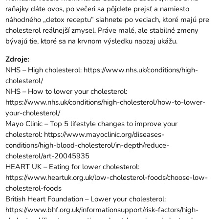
raňajky dáte ovos, po večeri sa pôjdete prejsť a namiesto
náhodného „detox receptu“ siahnete po veciach, ktoré majú pre
cholesterol reálnejší zmysel. Práve malé, ale stabilné zmeny
bývajú tie, ktoré sa na krvnom výsledku naozaj ukážu.
Zdroje:
NHS – High cholesterol:
https://www.nhs.uk/conditions/high-
cholesterol/
NHS – How to lower your cholesterol:
https://www.nhs.uk/conditions/high-cholesterol/how-to-lower-
your-cholesterol/
Mayo Clinic – Top 5 lifestyle changes to improve your
cholesterol:
https://www.mayoclinic.org/diseases-
conditions/high-blood-cholesterol/in-depth/reduce-
cholesterol/art-20045935
HEART UK – Eating for lower cholesterol:
https://www.heartuk.org.uk/low-cholesterol-foods/choose-low-
cholesterol-foods
British Heart Foundation – Lower your cholesterol:
https://www.bhf.org.uk/informationsupport/risk-factors/high-