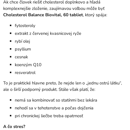
Ak chce človek riešiť cholesterol doplnkovo a hľadá
komplexnejšie zloženie, zaujímavou voľbou môže byť
Cholesterol Balance Biovital, 60 tabliet
, ktorý spája:
fytosteroly
extrakt z červenej kvasnicovej ryže
rybí olej
psyllium
cesnak
koenzým Q10
resveratrol
To je praktické hlavne preto, že nejde len o „jednu ostrú látku“,
ale o širší podporný produkt. Stále však platí, že:
nemá sa kombinovať so statínmi bez lekára
nehodí sa v tehotenstve a počas dojčenia
pri chronickej liečbe treba opatrnosť
A čo stres?