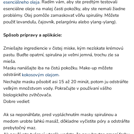
. Radím vám, aby ste predtým testovali
esenciálneho oleja
esenciálne oleje na malej časti pokožky, aby ste nemali žiadne
problémy. Olej pomôže zamaskovať vôňu spirulíny. Môžete
použiť levanduľu, čajovník, pelargóniu alebo ylang-ylang).
Spôsob prípravy a aplikácie:
Zmiešajte ingrediencie v čistej miske, kým nezískate krémovú
pastu. Buďte opatrní, spirulina je veľmi jemná, trochu zle sa
mieša.
Masku nanášajte iba na čistú pokožku. Make-up môžete
odstrániť
.
kokosovým olejom
Nechajte masku pôsobiť asi 15 až 20 minút, potom ju odstráňte
veľkým množstvom vody. Pokračujte v používaní vášho
biologického zvlhčovača.
Dobre vedieť:
Ak sa neponáhľate, pred vypláchnutím masky spirulinou a
medom urobte ľahkú masáž, dôkladne vyčistite póry a odstráňte
prebytočný maz.