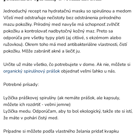
Jednoduchý recept na hydratačnú masku so spirulinou a medom
Včelí med odstraňuje nečistoty bez odstránenia prírodného
mazu pokožky. Prírodný med navyše má schopnosť zvlhčiť
pokožku a kontrolovať nadbytočný kožný maz. Preto sa
odporúča pre všetky typy pleti (aj citlivé, s ekzémom alebo
ružovkou). Okrem toho má med antibakteriálne vlastnosti, čistí
pokožku. Môže zabrániť akné a liečiť ju.
Určite už máte všetko, čo potrebujete v dome. Ak nie, môžete si
organický spirulínový prášok
objednať veľmi ľahko u nás.
Potrebné prísady:
Lyžička práškovej spirulíny (ak nemáte prášok, ale kapsuly,
môžete ich rozdrtiť - veľmi jemne)
Lyžička medu. Odporúčam, aby to bol ekologický, takže ste si istí,
že máte v pohári čistý med.
Prípadne si môžete podľa vlastného želania pridať kvapku