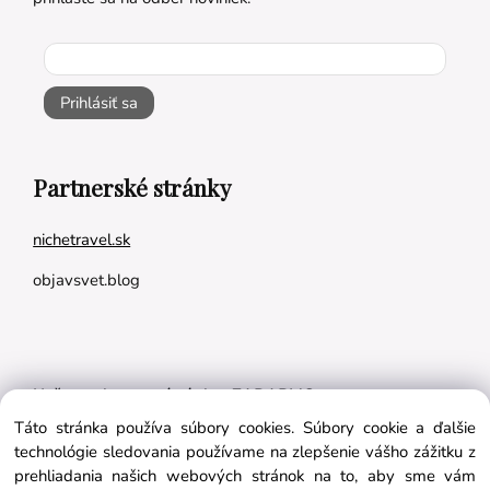
Prihlásiť sa
Partnerské stránky
nichetravel.sk
objavsvet.blog
Naše appky pre vás úplne ZADARMO:
Táto stránka používa súbory cookies. Súbory cookie a ďalšie
Tréningový plán na mieru
technológie sledovania používame na zlepšenie vášho zážitku z
BMI kalkulačka
prehliadania našich webových stránok na to, aby sme vám