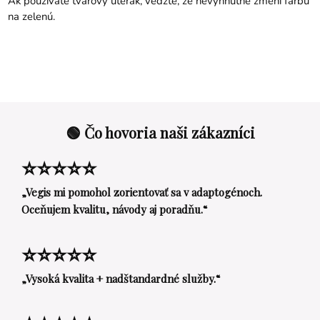
Ak používate tvárový uterák, vedzte, že nevyhnutne zmení farbu
na zelenú.
🟢 Čo hovoria naši zákazníci
⭐⭐⭐⭐⭐
„Vegis mi pomohol zorientovať sa v adaptogénoch.
Oceňujem kvalitu, návody aj poradňu.“
⭐⭐⭐⭐⭐
„Vysoká kvalita + nadštandardné služby.“