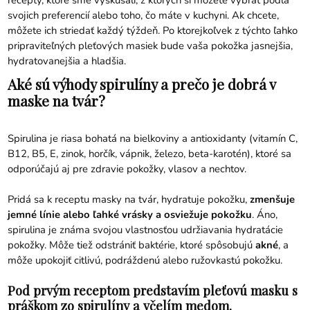
recepty, ktoré sme vyskúšali, z ktorých si môžete vybrať podľa
svojich preferencií alebo toho, čo máte v kuchyni. Ak chcete,
môžete ich striedať každý týždeň. Po ktorejkoľvek z týchto ľahko
pripraviteľných pleťových masiek bude vaša pokožka jasnejšia,
hydratovanejšia a hladšia.
Aké sú výhody spirulíny a prečo je dobrá v
maske na tvár?
Spirulina je riasa bohatá na bielkoviny a antioxidanty (vitamín C,
B12, B5, E, zinok, horčík, vápnik, železo, beta-karotén), ktoré sa
odporúčajú aj pre zdravie pokožky, vlasov a nechtov.
Pridá sa k receptu masky na tvár, hydratuje pokožku,
zmenšuje
jemné línie alebo ľahké vrásky a osviežuje pokožku
. Áno,
spirulina je známa svojou vlastnosťou udržiavania hydratácie
pokožky. Môže tiež odstrániť baktérie, ktoré spôsobujú
akné
, a
môže upokojiť citlivú, podráždenú alebo ružovkastú pokožku.
Pod prvým receptom predstavím pleťovú masku s
práškom zo spirulíny a včelím medom.