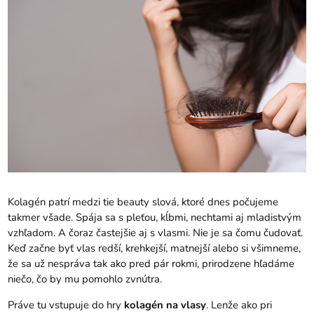
Kolagén patrí medzi tie beauty slová, ktoré dnes počujeme
takmer všade. Spája sa s pleťou, kĺbmi, nechtami aj mladistvým
vzhľadom. A čoraz častejšie aj s vlasmi. Nie je sa čomu čudovať.
Keď začne byť vlas redší, krehkejší, matnejší alebo si všimneme,
že sa už nespráva tak ako pred pár rokmi, prirodzene hľadáme
niečo, čo by mu pomohlo zvnútra.
Práve tu vstupuje do hry
kolagén na vlasy
. Lenže ako pri