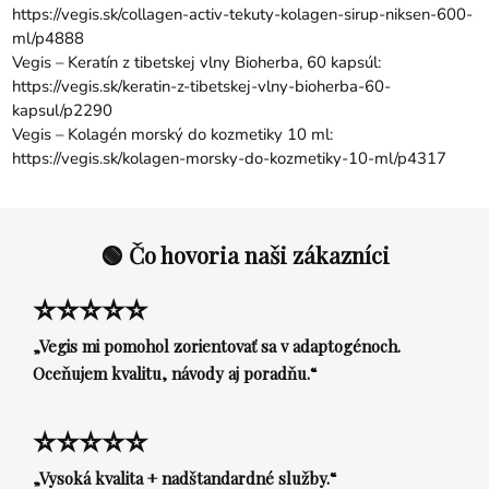
https://vegis.sk/collagen-activ-tekuty-kolagen-sirup-niksen-600-
ml/p4888
Vegis – Keratín z tibetskej vlny Bioherba, 60 kapsúl:
https://vegis.sk/keratin-z-tibetskej-vlny-bioherba-60-
kapsul/p2290
Vegis – Kolagén morský do kozmetiky 10 ml:
https://vegis.sk/kolagen-morsky-do-kozmetiky-10-ml/p4317
🟢 Čo hovoria naši zákazníci
⭐⭐⭐⭐⭐
„Vegis mi pomohol zorientovať sa v adaptogénoch.
Oceňujem kvalitu, návody aj poradňu.“
⭐⭐⭐⭐⭐
„Vysoká kvalita + nadštandardné služby.“