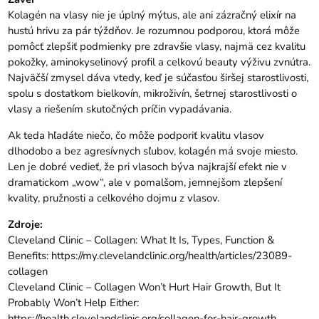
Kolagén na vlasy nie je úplný mýtus, ale ani zázračný elixír na
hustú hrivu za pár týždňov. Je rozumnou podporou, ktorá môže
pomôcť zlepšiť podmienky pre zdravšie vlasy, najmä cez kvalitu
pokožky, aminokyselinový profil a celkovú beauty výživu zvnútra.
Najväčší zmysel dáva vtedy, keď je súčasťou širšej starostlivosti,
spolu s dostatkom bielkovín, mikroživín, šetrnej starostlivosti o
vlasy a riešením skutočných príčin vypadávania.
Ak teda hľadáte niečo, čo môže podporiť kvalitu vlasov
dlhodobo a bez agresívnych sľubov, kolagén má svoje miesto.
Len je dobré vedieť, že pri vlasoch býva najkrajší efekt nie v
dramatickom „wow“, ale v pomalšom, jemnejšom zlepšení
kvality, pružnosti a celkového dojmu z vlasov.
Zdroje:
Cleveland Clinic – Collagen: What It Is, Types, Function &
Benefits:
https://my.clevelandclinic.org/health/articles/23089-
collagen
Cleveland Clinic – Collagen Won’t Hurt Hair Growth, But It
Probably Won’t Help Either:
https://health.clevelandclinic.org/collagen-for-hair-growth