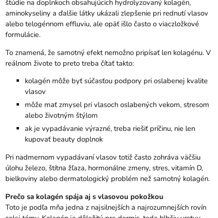
štúdie na doplnkoch obsahujúcich
hydrolyzovaný kolagén
,
aminokyseliny a ďalšie látky ukázali zlepšenie pri rednutí vlasov
alebo telogénnom effluviu, ale opäť išlo často o viaczložkové
formulácie.
To znamená, že samotný efekt nemožno pripísať len kolagénu. V
reálnom živote to preto treba čítať takto:
kolagén môže byť súčasťou podpory pri oslabenej kvalite
vlasov
môže mať zmysel pri vlasoch oslabených vekom, stresom
alebo životným štýlom
ak je vypadávanie výrazné, treba riešiť príčinu, nie len
kupovať beauty doplnok
Pri nadmernom vypadávaní vlasov totiž často zohráva väčšiu
úlohu železo, štítna žľaza, hormonálne zmeny, stres, vitamín D,
bielkoviny alebo dermatologický problém než samotný kolagén.
Prečo sa kolagén spája aj s vlasovou pokožkou
Toto je podľa mňa jedna z najsilnejších a najrozumnejších rovín