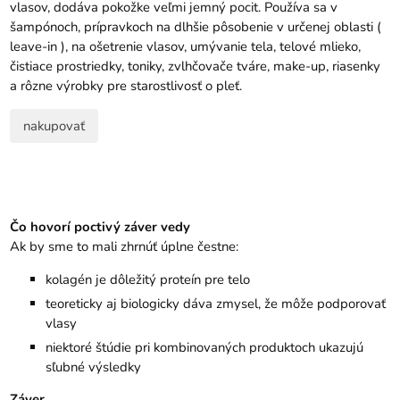
vlasov, dodáva pokožke veľmi jemný pocit. Používa sa v
šampónoch, prípravkoch na dlhšie pôsobenie v určenej oblasti (
leave-in ), na ošetrenie vlasov, umývanie tela, telové mlieko,
čistiace prostriedky, toniky, zvlhčovače tváre, make-up, riasenky
a rôzne výrobky pre starostlivosť o pleť.
nakupovať
Čo hovorí poctivý záver vedy
Ak by sme to mali zhrnúť úplne čestne:
kolagén je dôležitý proteín pre telo
teoreticky aj biologicky dáva zmysel, že môže podporovať
vlasy
niektoré štúdie pri kombinovaných produktoch ukazujú
sľubné výsledky
Záver