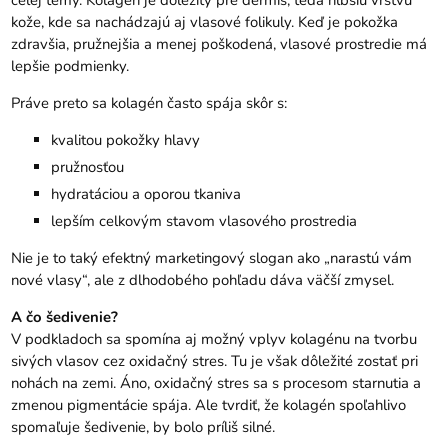
celej témy. Kolagén je dôležitý pre dermis, teda hlbšiu vrstvu
kože, kde sa nachádzajú aj vlasové folikuly. Keď je pokožka
zdravšia, pružnejšia a menej poškodená, vlasové prostredie má
lepšie podmienky.
Práve preto sa kolagén často spája skôr s:
kvalitou pokožky hlavy
pružnosťou
hydratáciou a oporou tkaniva
lepším celkovým stavom vlasového prostredia
Nie je to taký efektný marketingový slogan ako „narastú vám
nové vlasy“, ale z dlhodobého pohľadu dáva väčší zmysel.
A čo šedivenie?
V podkladoch sa spomína aj možný vplyv kolagénu na tvorbu
sivých vlasov cez oxidačný stres. Tu je však dôležité zostať pri
nohách na zemi. Áno, oxidačný stres sa s procesom starnutia a
zmenou pigmentácie spája. Ale tvrdiť, že kolagén spoľahlivo
spomaľuje šedivenie, by bolo príliš silné.