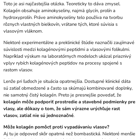
Toto je asi najčastejšia otázka. Teoreticky to dáva zmysel.
Kolagén obsahuje aminokyseliny, najmä glycín, prolín a
hydroxyprolín. Práve aminokyseliny telo používa na tvorbu
rôznych vlastných bielkovín, vrátane tých, ktoré súvisia s
vlasovým vláknom.
Niektoré experimentálne a preklinické štúdie naznačili zaujímavé
súvislosti medzi kolagénovými peptidmi a vlasovými folikulmi.
Napríklad výskum na laboratórnych modeloch ukázal priaznivý
vplyv rybích kolagénových peptidov na procesy spojené s
rastom vlasov.
Lenže pri ľuďoch je situácia opatrnejšia. Dostupné klinické dáta
sú zatiaľ obmedzené a často sa skúmajú kombinované doplnky,
nie samotný čistý kolagén. Preto je presnejšie povedať, že
kolagén môže podporiť prostredie a stavebné podmienky pre
vlasy, ale dôkazy o tom, že sám výrazne urýchľuje rast
vlasov, zatiaľ nie sú jednoznačné
.
Môže kolagén pomôcť proti vypadávaniu vlasov?
Aj tu je odpoveď skôr opatrná než bombastická. Niektoré menšie