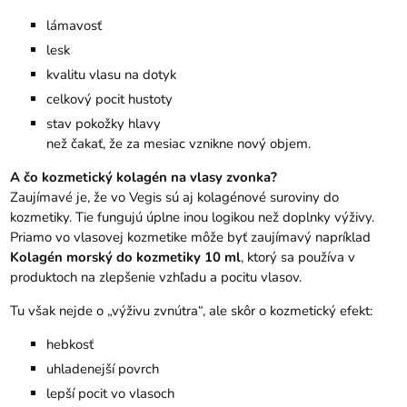
lámavosť
lesk
kvalitu vlasu na dotyk
celkový pocit hustoty
stav pokožky hlavy
než čakať, že za mesiac vznikne nový objem.
A čo kozmetický kolagén na vlasy zvonka?
Zaujímavé je, že vo Vegis sú aj kolagénové suroviny do
kozmetiky. Tie fungujú úplne inou logikou než doplnky výživy.
Priamo vo vlasovej kozmetike môže byť zaujímavý napríklad
Kolagén morský do kozmetiky 10 ml
, ktorý sa používa v
produktoch na zlepšenie vzhľadu a pocitu vlasov.
Tu však nejde o „výživu zvnútra“, ale skôr o kozmetický efekt:
hebkosť
uhladenejší povrch
lepší pocit vo vlasoch