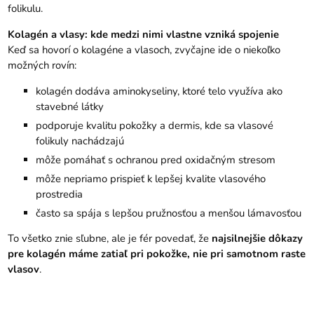
folikulu.
Kolagén a vlasy: kde medzi nimi vlastne vzniká spojenie
Keď sa hovorí o kolagéne a vlasoch, zvyčajne ide o niekoľko
možných rovín:
kolagén dodáva aminokyseliny, ktoré telo využíva ako
stavebné látky
podporuje kvalitu pokožky a dermis, kde sa vlasové
folikuly nachádzajú
môže pomáhať s ochranou pred oxidačným stresom
môže nepriamo prispieť k lepšej kvalite vlasového
prostredia
často sa spája s lepšou pružnosťou a menšou lámavosťou
To všetko znie sľubne, ale je fér povedať, že
najsilnejšie dôkazy
pre kolagén máme zatiaľ pri pokožke, nie pri samotnom raste
vlasov
.