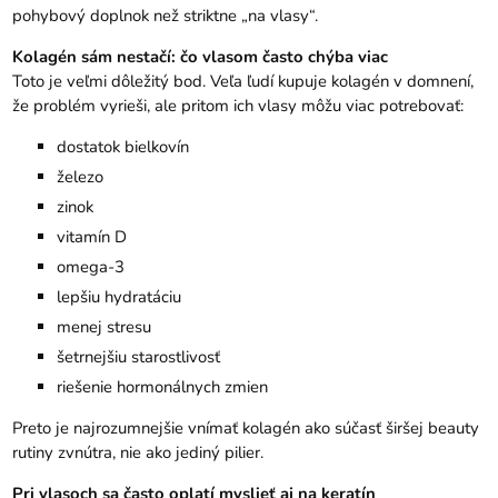
pohybový doplnok než striktne „na vlasy“.
Kolagén sám nestačí: čo vlasom často chýba viac
Toto je veľmi dôležitý bod. Veľa ľudí kupuje kolagén v domnení,
že problém vyrieši, ale pritom ich vlasy môžu viac potrebovať:
dostatok bielkovín
železo
zinok
vitamín D
omega-3
lepšiu hydratáciu
menej stresu
šetrnejšiu starostlivosť
riešenie hormonálnych zmien
Preto je najrozumnejšie vnímať kolagén ako súčasť širšej beauty
rutiny zvnútra, nie ako jediný pilier.
Pri vlasoch sa často oplatí myslieť aj na keratín