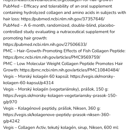
PubMed – Efficacy and tolerability of an oral supplement
containing hydrolyzed collagen and amino acids in subjects with
hair loss:
https://pubmed.ncbi.nlm.nih.gov/37357646/
PubMed – A 6-month, randomized, double-blind, placebo-
controlled study evaluating a nutraceutical supplement for
promoting hair growth:
https://pubmed.ncbi.nlm.nih.gov/27506633/
PMC – Hair-Growth-Promoting Effects of Fish Collagen Peptide:
https://pmc.ncbi.nlm.nih.gov/articles/PMC9569759/
PMC – Low Molecular Weight Collagen Peptide Promotes Hair
Growth:
https://pmc.ncbi.nlm.nih.gov/articles/PMC10840484/
Vegis – Morský kolagén 60 kapsúl:
https://vegis.sk/morsky-
kolagen-60-kapsul/p4314
Vegis – Morský kolagén (vegetariánsky), prášok, 150 g:
https://vegis.sk/morsky-kolagen-vegetariansky-prasok-150-
g/p970
Vegis – Kolagénové peptidy, prášok, Niksen, 360 g:
https://vegis.sk/kolagenove-peptidy-prasok-niksen-360-
g/p4242
Vegis – Collagen Activ, tekutý kolagén, sirup, Niksen, 600 ml: