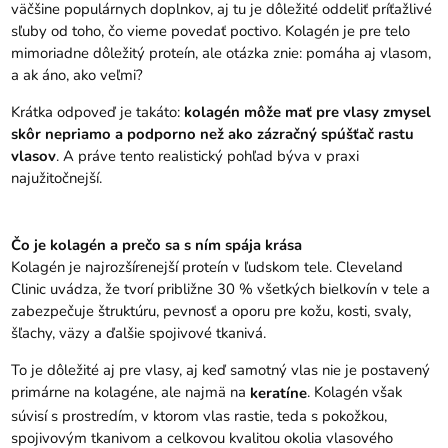
väčšine populárnych doplnkov, aj tu je dôležité oddeliť príťažlivé
sľuby od toho, čo vieme povedať poctivo. Kolagén je pre telo
mimoriadne dôležitý proteín, ale otázka znie: pomáha aj vlasom,
a ak áno, ako veľmi?
Krátka odpoveď je takáto:
kolagén môže mať pre vlasy zmysel
skôr nepriamo a podporno než ako zázračný spúšťač rastu
vlasov
. A práve tento realistický pohľad býva v praxi
najužitočnejší.
Čo je kolagén a prečo sa s ním spája krása
Kolagén je najrozšírenejší proteín v ľudskom tele. Cleveland
Clinic uvádza, že tvorí približne 30 % všetkých bielkovín v tele a
zabezpečuje štruktúru, pevnosť a oporu pre kožu, kosti, svaly,
šľachy, väzy a ďalšie spojivové tkanivá.
To je dôležité aj pre vlasy, aj keď samotný vlas nie je postavený
primárne na kolagéne, ale najmä na
. Kolagén však
keratíne
súvisí s prostredím, v ktorom vlas rastie, teda s pokožkou,
spojivovým tkanivom a celkovou kvalitou okolia vlasového