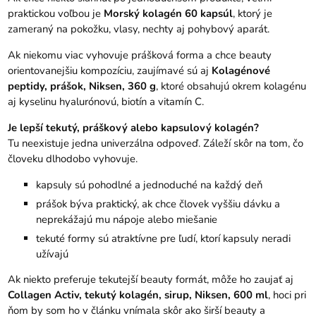
praktickou voľbou je
Morský kolagén 60 kapsúl
, ktorý je
zameraný na pokožku, vlasy, nechty aj pohybový aparát.
Ak niekomu viac vyhovuje prášková forma a chce beauty
orientovanejšiu kompozíciu, zaujímavé sú aj
Kolagénové
peptidy, prášok, Niksen, 360 g
, ktoré obsahujú okrem kolagénu
aj kyselinu hyalurónovú, biotín a vitamín C.
Je lepší tekutý, práškový alebo kapsulový kolagén?
Tu neexistuje jedna univerzálna odpoveď. Záleží skôr na tom, čo
človeku dlhodobo vyhovuje.
kapsuly sú pohodlné a jednoduché na každý deň
prášok býva praktický, ak chce človek vyššiu dávku a
neprekážajú mu nápoje alebo miešanie
tekuté formy sú atraktívne pre ľudí, ktorí kapsuly neradi
užívajú
Ak niekto preferuje tekutejší beauty formát, môže ho zaujať aj
Collagen Activ, tekutý kolagén, sirup, Niksen, 600 ml
, hoci pri
ňom by som ho v článku vnímala skôr ako širší beauty a