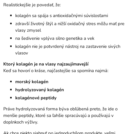
Realistickejšie je povedať, že:
kolagén sa spája s antioxidačnými súvislosťami
zdravší životný štýl a nižší oxidačný stres môžu mať pre
vlasy zmysel
na šedivenie vplýva silno genetika a vek
kolagén nie je potvrdený nástroj na zastavenie sivých
vlasov
Ktorý kolagén je na vlasy najzaujímavejší
Keď sa hovorí o kráse, najčastejšie sa spomína najmä:
morský kolagén
hydrolyzovaný kolagén
kolagénové peptidy
Práve hydrolyzovaná forma býva obľúbená preto, že ide o
menšie peptidy, ktoré sa ľahšie spracúvajú a používajú v
doplnkoch výživy.
Ak chce niekto siahnuť po jednoduchšom produkte, veľmi