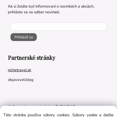
Ak si želáte byť informovaní o novinkách a akciách,
prihláste sa na odber noviniek:
Prihlásiť sa
Partnerské stránky
nichetravel.sk
objavsvet.blog
Naše appky pre vás úplne ZADARMO:
Táto stránka používa súbory cookies. Súbory cookie a ďalšie
Tréningový plán na mieru