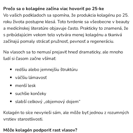
Prečo sa o kolagéne začína viac hovoriť po 25-ke
Vo vašich podkladoch sa spomína, že produkcia kolagénu po 25.
roku života postupne klesá. Toto tvrdenie sa všeobecne v beauty
a medicínskej literatúre objavuje často. Prakticky to znamená, že
s pribúdajúcim vekom telo vytvára menej kolagénu a tkanivá
začínajú pomaly strácať pružnosť, pevnosť a regeneráciu.
Na vlasoch sa to nemusí prejaviť hneď dramaticky, ale mnoho
ľudí si časom začne všímať:
redšiu alebo jemnejšiu štruktúru
väčšiu lámavosť
menší lesk
suchšie končeky
slabší celkový „objemový dojem“
Kolagén
to síce nevyrieši sám, ale môže byť jednou z rozumných
vrstiev starostlivosti.
Môže kolagén podporiť rast vlasov?