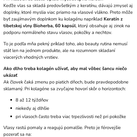
Keďže vlas sa skladá predovšetkým z keratínu, dávajú zmysel aj
doplnky, ktoré myslia viac priamo na vlasové vlákno. Preto môže
byť zaujímavým doplnkom ku kolagénu napríklad
Keratín z
tibetskej vlny Bioherba, 60 kapsúl
, ktorý obsahuje aj zinok na
podporu normálneho stavu vlasov, pokožky a nechtov.
To je podľa mňa pekný príklad toho, ako beauty rutina nemusí
stáť len na jednom produkte, ale na rozumnom skladaní
viacerých vhodných vrstiev.
Ako dlho treba kolagén užívať, aby mal vôbec šancu niečo
ukázať
Ak človek čaká zmenu po piatich dňoch, bude pravdepodobne
sklamaný. Pri kolagéne sa zvyčajne hovorí skôr o horizontoch:
8 až 12 týždňov
niekedy aj dlhšie
pri vlasoch často treba viac trpezlivosti než pri pokožke
Vlasy rastú pomaly a reagujú pomalšie. Preto je férovejšie
pozerať sa na: