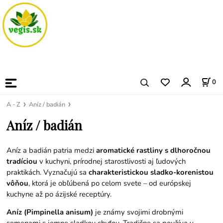
0
A - Z
Aníz / badián
Aníz / badián
Aníz a badián patria medzi
aromatické rastliny s dlhoročnou
tradíciou
v kuchyni, prírodnej starostlivosti aj ľudových
praktikách. Vyznačujú sa
charakteristickou sladko-korenistou
vôňou
, ktorá je obľúbená po celom svete – od európskej
kuchyne až po ázijské receptúry.
Aníz (Pimpinella anisum)
je známy svojimi drobnými