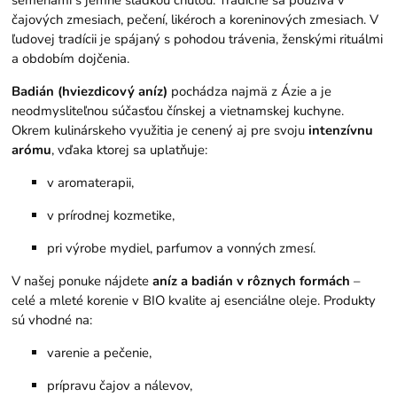
semenami s jemne sladkou chuťou. Tradične sa používa v
čajových zmesiach, pečení, likéroch a koreninových zmesiach. V
ľudovej tradícii je spájaný s pohodou trávenia, ženskými rituálmi
a obdobím dojčenia.
Badián (hviezdicový aníz)
pochádza najmä z Ázie a je
neodmysliteľnou súčasťou čínskej a vietnamskej kuchyne.
Okrem kulinárskeho využitia je cenený aj pre svoju
intenzívnu
arómu
, vďaka ktorej sa uplatňuje:
v aromaterapii,
v prírodnej kozmetike,
pri výrobe mydiel, parfumov a vonných zmesí.
V našej ponuke nájdete
aníz a badián v rôznych formách
–
celé a mleté korenie v BIO kvalite aj esenciálne oleje. Produkty
sú vhodné na:
varenie a pečenie,
prípravu čajov a nálevov,