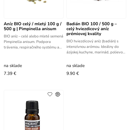
Aníz BIO celý / mletý 100 g /
Badián BIO 100 / 500 g –
500 g | Pimpinella anisum
celý hviezdicový aníz
prémiovej kvality
BIO aníz – celé alebo mleté semená
BIO hviezdicový aníz (badián) s
Pimpinella anisum. Podpora
intenzívnou arómou. Ideálny do
trávenia, respiračného systému a
ázijskej kuchyne, marinád, polievok
tradičné korenie do pečenia aj
aj dezertov. Vhodný celý aj mletý.
čajov.
na sklade
na sklade
7.39 €
9.90 €