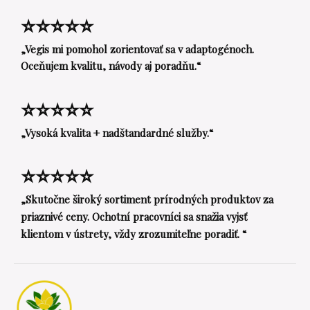
⭐⭐⭐⭐⭐
„Vegis mi pomohol zorientovať sa v adaptogénoch.
Oceňujem kvalitu, návody aj poradňu.“
⭐⭐⭐⭐⭐
„Vysoká kvalita + nadštandardné služby.“
⭐⭐⭐⭐⭐
„Skutočne široký sortiment prírodných produktov za
priaznivé ceny. Ochotní pracovníci sa snažia vyjsť
klientom v ústrety, vždy zrozumiteľne poradiť. “