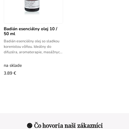
Badián esenciálny olej 10 /
50 ml
Badián esenciálny olej so sladkou
korenistou vôňou. Ideálny do
difuzéra, aromaterapie, masážnych
zmesí, mydiel a sviečok.
na sklade
3.89 €
🟢 Čo hovoria naši zákazníci