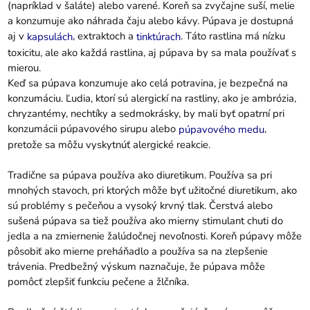
(napríklad v šaláte) alebo varené. Koreň sa zvyčajne suší, melie
a konzumuje ako náhrada čaju alebo kávy. Púpava je dostupná
aj v
, extraktoch a
. Táto rastlina má nízku
kapsulách
tinktúrach
toxicitu, ale ako každá rastlina, aj púpava by sa mala používať s
mierou.
Keď sa púpava konzumuje ako celá potravina, je bezpečná na
konzumáciu. Ľudia, ktorí sú alergickí na rastliny, ako je ambrózia,
chryzantémy, nechtíky a sedmokrásky, by mali byť opatrní pri
konzumácii púpavového sirupu alebo
,
púpavového medu
pretože sa môžu vyskytnúť alergické reakcie.
Tradične sa púpava používa ako diuretikum. Používa sa pri
mnohých stavoch, pri ktorých môže byť užitočné diuretikum, ako
sú problémy s pečeňou a vysoký krvný tlak. Čerstvá alebo
sušená púpava sa tiež používa ako mierny stimulant chuti do
jedla a na zmiernenie žalúdočnej nevoľnosti. Koreň púpavy môže
pôsobiť ako mierne preháňadlo a používa sa na zlepšenie
trávenia. Predbežný výskum naznačuje, že púpava môže
pomôcť zlepšiť funkciu pečene a žlčníka.