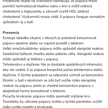
Predbežné štúdie na zvieratách naznačujú, že púpava môže
pomôcť normalizovať hladinu cukru v krvi a znížiť celkový
cholesterol a triglyceridy a zároveň zvýšiť HDL (dobrý)
cholesterol. Výskumníci musia zistiť, či púpava funguje rovnakým
spôsobom aj u ľudí.
Prevencia
Existuje niekoľko situácií, v ktorých je potrebné konzumovať
púpavu opatrne alebo sa vopred poradiť s lekárom:
Veľké množstvá/dávky: púpava môže spôsobiť alergické reakcie,
žalúdočné ťažkosti, hnačku alebo pálenie záhy. Alergické reakcie
môže spôsobiť aj tinktúra z púpavy.
Tehotenstvo a dojčenie: Nie je dostatok spoľahlivých informácií,
aby ste vedeli, či je púpava bezpečná počas tehotenstva alebo
dojčenia. V týchto prípadoch sa odporúča vyhnúť sa konzumácii.
Ekzém: u ľudí s ekzémom sa zdá byť vyššie riziko alergickej
reakcie na púpavu, preto je vhodné konzumáciu púpavy v
akejkoľvek forme konzultovať s lekárom.
Poruchy krvácania: púpava môže spomaliť zrážanie krvi.
Teoreticky by užívanie púpavy mohlo u týchto pacientov zvýšiť
riziko vzniku modrín a krvácania.