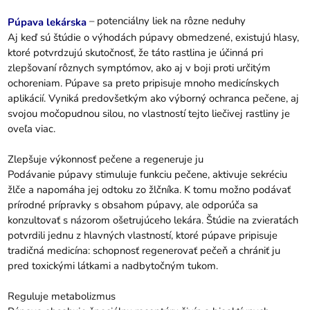
– potenciálny liek na rôzne neduhy
Púpava lekárska
Aj keď sú štúdie o výhodách púpavy obmedzené, existujú hlasy,
ktoré potvrdzujú skutočnosť, že táto rastlina je účinná pri
zlepšovaní rôznych symptómov, ako aj v boji proti určitým
ochoreniam. Púpave sa preto pripisuje mnoho medicínskych
aplikácií. Vyniká predovšetkým ako výborný ochranca pečene, aj
svojou močopudnou silou, no vlastností tejto liečivej rastliny je
oveľa viac.
Zlepšuje výkonnosť pečene a regeneruje ju
Podávanie púpavy stimuluje funkciu pečene, aktivuje sekréciu
žlče a napomáha jej odtoku zo žlčníka. K tomu možno podávať
prírodné prípravky s obsahom púpavy, ale odporúča sa
konzultovať s názorom ošetrujúceho lekára. Štúdie na zvieratách
potvrdili jednu z hlavných vlastností, ktoré púpave pripisuje
tradičná medicína: schopnosť regenerovať pečeň a chrániť ju
pred toxickými látkami a nadbytočným tukom.
Reguluje metabolizmus