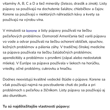
vitamíny A, B, C a D a tiež minerály (železo, draslík a zinok). Listy
púpavy sa používajú na dochutenie šalátov, chlebíčkov a čajov.
Korene sa používajú v niektorých náhradách kávy a kvety sa
používajú na výrobu vína.
V minulosti sa
a listy púpavy používali na liečbu
korene
pečeňových problémov. Domorodí Američania tiež varili púpavu
vo vode a odvar používali na liečbu ochorení obličiek, opuchov,
kožných problémov a pálenia záhy. V tradičnej čínskej medicíne
sa púpava používala na liečbu žalúdočných problémov,
apendicitídy a problémov s prsníkmi (zápal alebo nedostatok
mlieka). V Európe sa púpava používala v liekoch na horúčku,
vriedky, očné problémy, cukrovku a hnačku.
Dodnes neexistujú kvalitné vedecké štúdie o púpave. Korene sa
však používajú najmä na povzbudenie chuti do jedla a pri
problémoch s pečeňou a žlčníkom. Listy púpavy sa používajú aj
ako diuretikum.
Tu sú najdôležitejšie vlastnosti púpavy: