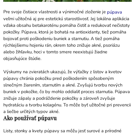
Pre svoje čistiace vlastnosti a výnimočné zloženie je
púpava
veľmi užitočná aj pre estetickú starostlivosť. Jej lokálna aplikácia
vďaka obsahu betakaroténu pomáha čistiť a redukovať nečistoty
pokožky. Púpava, ktorá je bohatá na antioxidanty, tiež pomáha
bojovať proti poškodeniu buniek a starnutiu. A tiež pomáha
rýchlejšiemu hojeniu rán, okrem toho znižuje akné, psoriázu
alebo žihľavku, hoci v tomto smere neexistujú žiadne
objasňujúce štúdie.
Výskumy na zvieratách ukazujú, že výťažky z listov a kvetov
púpavy chránia pokožku pred poškodením spôsobeným
slnečným žiarením, starnutím a akné. Zvyšujú tvorbu nových
buniek v pokožke, čo by mohlo oddialiť proces starnutia. Púpava
znižuje zápaly a podráždenie pokožky a zároveň zvyšuje
hydratáciu a tvorbu kolagénu. To môže byť užitočné pri prevencii
a liečbe určitých typov akné.
Ako používať púpavu
Listy, stonky a kvety púpavy sa môžu jesť surové a prírodné