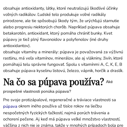
obsahuje antioxidanty, látky, ktoré neutralizujú škodlivé účinky
voľných radikálov. Ľudské telo produkuje voľné radikály
prirodzene, ale tie spôsobujú škody tým, že urýchľujú starnutie
alebo progresiu niektorých chorôb. Napríklad púpava obsahuje
betakarotén, antioxidant, ktorý pomáha chrániť bunky. Kvet
púpavy je tiež plný flavonoidov a polyfenolov (iné druhy
antioxidantov).
obsahuje vitamíny a minerály: púpava je považovaná za výživnú
rastlinu, má veľa vitamínov, minerálov, ale aj vlákniny, živín, ktoré
pomáhajú telu správne fungovať. Spolu s vitamínmi A, C, K, E, B
obsahuje púpava kyselinu listovú, železo, vápnik, horčík a draslík.
Na čo sa púpava používa?
Aké
prospešné vlastnosti ponúka púpava?
Pre svoje protizápalové, regeneračné a tráviace vlastnosti sa
okrem iného používa už tisíce rokov na liečbu
púpava
nespočetných fyzických ťažkostí, najmä porúch trávenia a
ochorení pečene. Aj keď má púpava veľké množstvo vlastností,
väčšina z nich nie je známa, takže v mnohých prípadoch bola pre