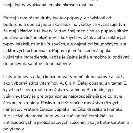
svoje kvety využívaná len ako okrasná rastlina.
Existujú dva rôzne druhy kvetov púpavy, v závislosti od
poddruhu a obe sú jedlé ako celok, no všetky sa vyznačujú tým,
že majú žiarivo žlté kvety. V tradičnej medicíne sa púpava široko
používa pri liečbe ekzémov a kožných vyrážok alebo niektorých
typov infekcií, najmä vírusových, ale najmä pri žalúdočných, ale
aj kĺbových ochoreniach. Púpava je veľmi cenená aj ako
kulinárska ingrediencia, keďže je úplne jedlá a možno ju pridávať
do polievok, šalátov alebo nálevov.
Listy púpavy sa dajú konzumovať varené alebo surové a slúžia
ako výborný zdroj vitamínov A, C a K. Ďalej obsahujú vitamín E,
kyselinu listovú, malé množstvo vitamínov B a inulín, typ
vlákniny, ktorý je pre organizmus najprospešnejší pre zdravie
črevnej mikrobioty. Poskytujú tiež značné množstvo rôznych
minerálov vrátane železa, vápnika, horčíka, draslíka a kremíka.
Ale liečivé vlastnosti päpavy sú spôsobené kombináciou
antioxidačných a protizápalových zlúčenín, ako je beta-karotén a
polyfenoly.