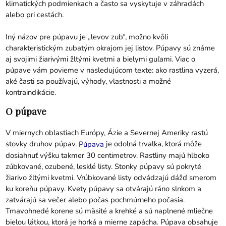
klimatických podmienkach a často sa vyskytuje v záhradách
alebo pri cestách.
Iný názov pre púpavu je „levov zub“, možno kvôli
charakteristickým zubatým okrajom jej listov. Púpavy sú známe
aj svojimi žiarivými žltými kvetmi a bielymi guľami. Viac o
púpave vám povieme v nasledujúcom texte: ako rastlina vyzerá,
aké časti sa používajú, výhody, vlastnosti a možné
kontraindikácie.
O púpave
V miernych oblastiach Európy, Ázie a Severnej Ameriky rastú
stovky druhov púpav.
je odolná trvalka, ktorá môže
Púpava
dosiahnuť výšku takmer 30 centimetrov. Rastliny majú hlboko
zúbkované, ozubené, lesklé listy. Stonky púpavy sú pokryté
žiarivo žltými kvetmi. Vrúbkované listy odvádzajú dážď smerom
ku koreňu púpavy. Kvety púpavy sa otvárajú ráno slnkom a
zatvárajú sa večer alebo počas pochmúrneho počasia.
Tmavohnedé korene sú mäsité a krehké a sú naplnené mliečne
bielou látkou, ktorá je horká a mierne zapácha. Púpava obsahuje