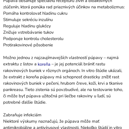
Púpava obsahuje špeciálnu receptúru živín a bioaktívnych
zlúčenín, ktorá ponúka rad priaznivých účinkov na metabolizmus:
Pomáha kontrolovať hladinu cukru
Stimuluje sekréciu inzulínu
Reguluje hladinu glukózy
Znižuje vstrebávanie tukov
Podporuje kontrolu cholesterolu
Protirakovinové pôsobenie
Možno jednou z najzaujímavejších vlastností púpavy – najmä
extraktu z listov a
– je jej potenciál brániť rastu
koreňa
rakovinových buniek v rôznych orgánoch. In vitro štúdie ukázali,
že extrakt z koreňa púpavy má schopnosť drasticky znížiť rast
rakovinových buniek v pečeni, hrubom čreve, koži, krvi a tkanive
pankreasu. Tieto zistenia sú povzbudivé, ale na testovanie toho,
či môže byť púpava užitočná pri liečbe rakoviny u ľudí, sú
potrebné ďalšie štúdie.
Zabraňuje infekciám
Niektoré výskumy naznačujú, že púpava môže mať
antimikrobiálne a antivírusové vlastnosti. Niekoľko štúdií in vitro