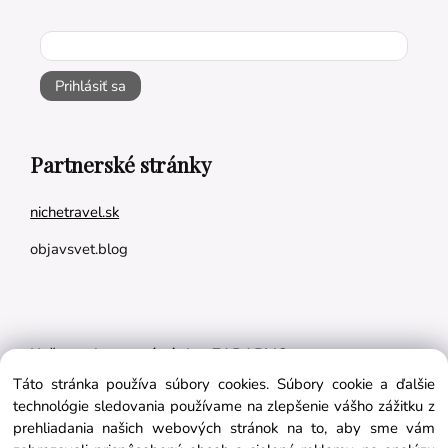
Prihlásiť sa
Partnerské stránky
nichetravel.sk
objavsvet.blog
Naše appky pre vás úplne ZADARMO:
Táto stránka používa súbory cookies. Súbory cookie a ďalšie
Tréningový plán na mieru
technológie sledovania používame na zlepšenie vášho zážitku z
BMI kalkulačka
prehliadania našich webových stránok na to, aby sme vám