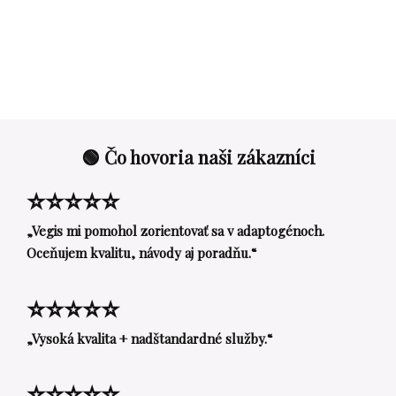
🟢 Čo hovoria naši zákazníci
⭐⭐⭐⭐⭐
„Vegis mi pomohol zorientovať sa v adaptogénoch.
Oceňujem kvalitu, návody aj poradňu.“
⭐⭐⭐⭐⭐
„Vysoká kvalita + nadštandardné služby.“
⭐⭐⭐⭐⭐