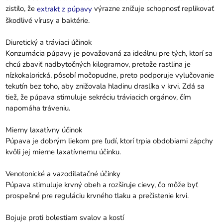
zistilo, že
výrazne znižuje schopnosť replikovať
extrakt z púpavy
škodlivé vírusy a baktérie.
Diuretický a tráviaci účinok
Konzumácia púpavy je považovaná za ideálnu pre tých, ktorí sa
chcú zbaviť nadbytočných kilogramov, pretože rastlina je
nízkokalorická, pôsobí močopudne, preto podporuje vylučovanie
tekutín bez toho, aby znižovala hladinu draslíka v krvi. Zdá sa
tiež, že púpava stimuluje sekréciu tráviacich orgánov, čím
napomáha tráveniu.
Mierny laxatívny účinok
Púpava je dobrým liekom pre ľudí, ktorí trpia obdobiami zápchy
kvôli jej mierne laxatívnemu účinku.
Venotonické a vazodilatačné účinky
Púpava stimuluje krvný obeh a rozširuje cievy, čo môže byť
prospešné pre reguláciu krvného tlaku a prečistenie krvi.
Bojuje proti bolestiam svalov a kostí