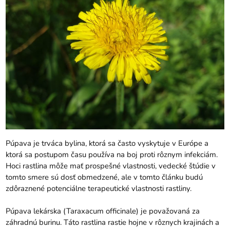
Púpava je trváca bylina, ktorá sa často vyskytuje v Európe a
ktorá sa postupom času používa na boj proti rôznym infekciám.
Hoci rastlina môže mať prospešné vlastnosti, vedecké štúdie v
tomto smere sú dosť obmedzené, ale v tomto článku budú
zdôraznené potenciálne terapeutické vlastnosti rastliny.
Púpava lekárska (Taraxacum officinale) je považovaná za
záhradnú burinu. Táto rastlina rastie hojne v rôznych krajinách a