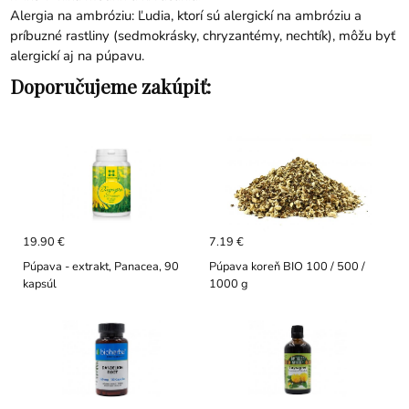
Alergia na ambróziu: Ľudia, ktorí sú alergickí na ambróziu a
príbuzné rastliny (sedmokrásky, chryzantémy, nechtík), môžu byť
alergickí aj na púpavu.
Doporučujeme zakúpiť:
19.90 €
7.19 €
Púpava - extrakt, Panacea, 90
Púpava koreň BIO 100 / 500 /
kapsúl
1000 g