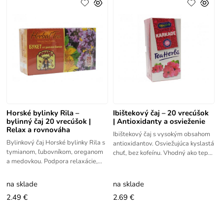
Horské bylinky Rila –
Ibištekový čaj – 20 vrecúšok
bylinný čaj 20 vrecúšok |
| Antioxidanty a osvieženie
Relax a rovnováha
Ibištekový čaj s vysokým obsahom
Bylinkový čaj Horské bylinky Rila s
antioxidantov. Osviežujúca kyslastá
tymianom, ľubovníkom, oreganom
chuť, bez kofeínu. Vhodný ako teplý
a medovkou. Podpora relaxácie,
aj studený nápoj.
trávenia a prirodzenej
obranyschopnosti.
na sklade
na sklade
2.49 €
2.69 €