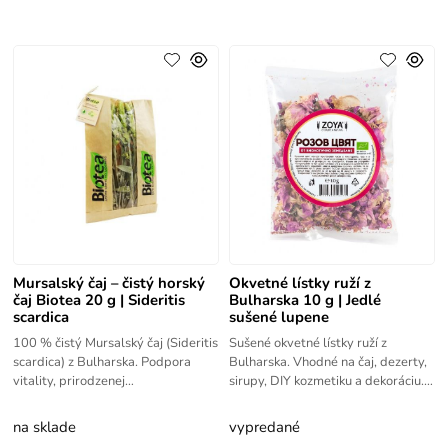
Mursalský čaj – čistý horský
Okvetné lístky ruží z
čaj Biotea 20 g | Sideritis
Bulharska 10 g | Jedlé
scardica
sušené lupene
100 % čistý Mursalský čaj (Sideritis
Sušené okvetné lístky ruží z
scardica) z Bulharska. Podpora
Bulharska. Vhodné na čaj, dezerty,
vitality, prirodzenej
sirupy, DIY kozmetiku a dekoráciu.
obranyschopnosti a antioxidantov.
100 % prírodný produkt.
na sklade
vypredané