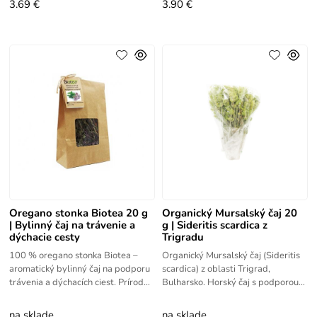
3.69 €
3.90 €
Oregano stonka Biotea 20 g
Organický Mursalský čaj 20
| Bylinný čaj na trávenie a
g | Sideritis scardica z
dýchacie cesty
Trigradu
100 % oregano stonka Biotea –
Organický Mursalský čaj (Sideritis
aromatický bylinný čaj na podporu
scardica) z oblasti Trigrad,
trávenia a dýchacích ciest. Prírodný
Bulharsko. Horský čaj s podporou
produkt bez prísad. 20 g.
vitality a prirodzenej
obranyschopnosti.
na sklade
na sklade