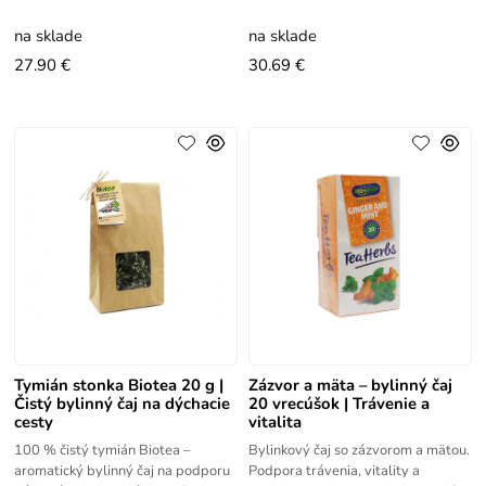
trávenia a kontroly hmotnosti pri
metabolizmu, trávenia a štíhlej
zdravom životnom štýle.
línie.
na sklade
na sklade
27.90 €
30.69 €
Tymián stonka Biotea 20 g |
Zázvor a mäta – bylinný čaj
Čistý bylinný čaj na dýchacie
20 vrecúšok | Trávenie a
cesty
vitalita
100 % čistý tymián Biotea –
Bylinkový čaj so zázvorom a mätou.
aromatický bylinný čaj na podporu
Podpora trávenia, vitality a