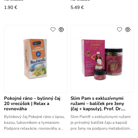
1.90 €
5.49 €
Pokojné ráno – bylinný čaj
Slim Pam s exkluzívnymi
20 vrecúšok | Relax a
ružami – balíček pre ženy
rovnováha
(čaj + kapsuly), Prof. Dr.
Pamukov
Bylinkový čaj Pokojné ráno s lipou,
Slim Pam® s exkluzívnymi ružami
bazou, ľubovníkom a tymianom.
je prírodný balíček čaju a kapsúl
Podpora relaxácie, rovnováhy a
pre ženy na podporu metabolizmu,
prirodzenej obranyschopnosti.
trávenia a kontroly hmotnosti pri