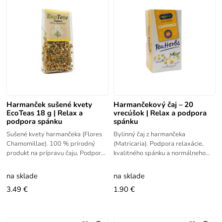
Harmanček sušené kvety
Harmančekový čaj – 20
EcoTeas 18 g | Relax a
vrecúšok | Relax a podpora
podpora spánku
spánku
Sušené kvety harmančeka (Flores
Bylinný čaj z harmančeka
Chamomillae). 100 % prírodný
(Matricaria). Podpora relaxácie,
produkt na prípravu čaju. Podpora
kvalitného spánku a normálneho
relaxácie a trávenia.
trávenia. 100 % prírodný produkt.
na sklade
na sklade
3.49 €
1.90 €