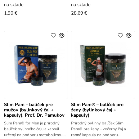
zdravom životnom štýle.
na sklade
na sklade
1.90 €
28.69 €
Slim Pam – balíček pre
Slim Pam® – balíček pre
mužov (bylinkový čaj +
ženy (bylinkový čaj +
kapsuly), Prof. Dr. Pamukov
kapsuly)
Slim Pam® for Men je prírodný
Prírodný bylinný balíček Slim
balíček bylinného čaju a kapsúl
Pam® pre ženy – večerný čaj a
určený na podporu metabolizmu,
ranné kapsuly na podporu