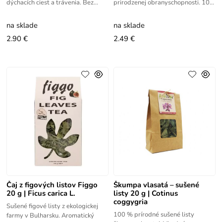
dýchacích ciest a trávenia. Bez
prirodzenej obranyschopnosti. 100
prísad, 20 g balenie.
% prírodný produkt bez
konzervantov.
na sklade
na sklade
2.90 €
2.49 €
Čaj z figových listov Figgo
Škumpa vlasatá – sušené
20 g | Ficus carica L.
listy 20 g | Cotinus
coggygria
Sušené figové listy z ekologickej
100 % prírodné sušené listy
farmy v Bulharsku. Aromatický