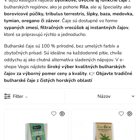
V tejto kategórii nájdete
bylinkové, ovocné aj funkčné čaje
z
bulharských regiónov, ako je pohorie
Rila
, ale aj špeciality ako
borovicové púčiky, tribulus terrestris, šípky, baza, medovka,
tymian, oregano či zázvor
. Čaje sú dostupné vo forme
sypaných zmesí, filtračných vrecúšok aj instantných čajov
,
ktoré sa pripravujú rýchlo a jednoducho.
Bulharské čaje sú 100 % prírodné, bez umelých farbív a
zbytočných prísad. Sú ideálne na každodenné pitie, chvíle
oddychu aj ako chutná alternatíva sladených nápojov. V e-
shope Vegis nájdete
široký výber kvalitných bulharských
čajov za výborný pomer ceny a kvality
. 👉
Objavte tradičné
bulharské čaje z čistých horských oblastí
Filter