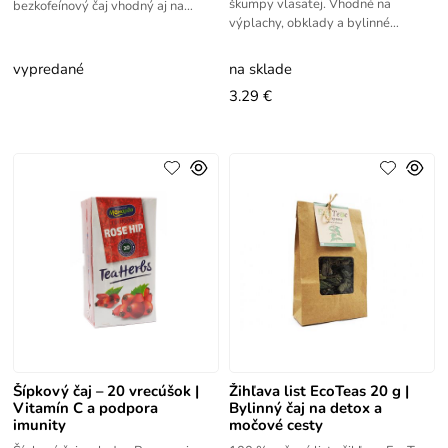
škumpy vlasatej. Vhodné na
bezkofeínový čaj vhodný aj na
výplachy, obklady a bylinné
kulinárske využitie.
kúpele.
vypredané
na sklade
3.29 €
Šípkový čaj – 20 vrecúšok |
Žihľava list EcoTeas 20 g |
Vitamín C a podpora
Bylinný čaj na detox a
imunity
močové cesty