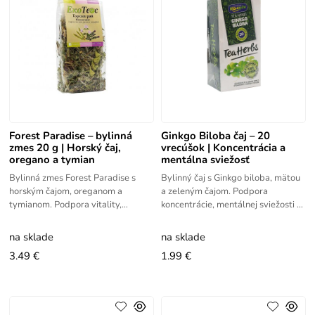
Forest Paradise – bylinná
Ginkgo Biloba čaj – 20
zmes 20 g | Horský čaj,
vrecúšok | Koncentrácia a
oregano a tymian
mentálna sviežosť
Bylinná zmes Forest Paradise s
Bylinný čaj s Ginkgo biloba, mätou
horským čajom, oreganom a
a zeleným čajom. Podpora
tymianom. Podpora vitality,
koncentrácie, mentálnej sviežosti a
trávenia a prirodzenej
prirodzená energia.
obranyschopnosti.
na sklade
na sklade
3.49 €
1.99 €