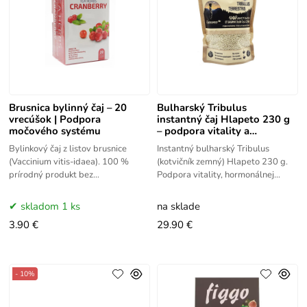
Brusnica bylinný čaj – 20
Bulharský Tribulus
vrecúšok | Podpora
instantný čaj Hlapeto 230 g
močového systému
– podpora vitality a
hormonálnej rovnováhy
Bylinkový čaj z listov brusnice
Instantný bulharský Tribulus
(Vaccinium vitis-idaea). 100 %
(kotvičník zemný) Hlapeto 230 g.
prírodný produkt bez
Podpora vitality, hormonálnej
konzervantov. Podpora močového a
rovnováhy a reprodukčného
tráviaceho systému.
zdravia v praktickej forme.
skladom 1 ks
na sklade
3.90 €
29.90 €
- 10%