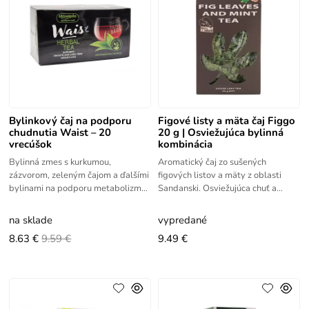
Bylinkový čaj na podporu
Figové listy a mäta čaj Figgo
chudnutia Waist – 20
20 g | Osviežujúca bylinná
vrecúšok
kombinácia
Bylinná zmes s kurkumou,
Aromatický čaj zo sušených
zázvorom, zeleným čajom a ďalšími
figových listov a mäty z oblasti
bylinami na podporu metabolizmu
Sandanski. Osviežujúca chuť a
a kontroly hmotnosti.
podpora trávenia.
na sklade
vypredané
8.63 €
9.59 €
9.49 €