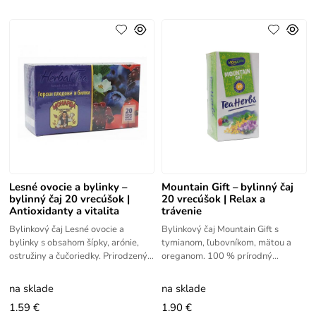
Lesné ovocie a bylinky –
Mountain Gift – bylinný čaj
bylinný čaj 20 vrecúšok |
20 vrecúšok | Relax a
Antioxidanty a vitalita
trávenie
Bylinkový čaj Lesné ovocie a
Bylinkový čaj Mountain Gift s
bylinky s obsahom šípky, arónie,
tymianom, ľubovníkom, mätou a
ostružiny a čučoriedky. Prirodzený
oreganom. 100 % prírodný
zdroj antioxidantov a podpora
produkt vyrobený v Bulharsku.
vitality.
na sklade
na sklade
1.59 €
1.90 €