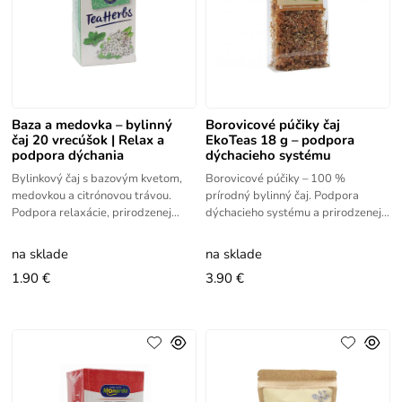
Baza a medovka – bylinný
Borovicové púčiky čaj
čaj 20 vrecúšok | Relax a
EkoTeas 18 g – podpora
podpora dýchania
dýchacieho systému
Bylinkový čaj s bazovým kvetom,
Borovicové púčiky – 100 %
medovkou a citrónovou trávou.
prírodný bylinný čaj. Podpora
Podpora relaxácie, prirodzenej
dýchacieho systému a prirodzenej
obranyschopnosti a dýchacieho
obranyschopnosti. Vyrobené v
systému.
Bulharsku.
na sklade
na sklade
1.90 €
3.90 €