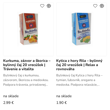
Kurkuma, zázvor a škorica –
Kytica z hory Rila – bylinný
bylinný čaj 20 vrecúšok |
čaj 20 vrecúšok | Relax a
Trávenie a vitalita
rovnováha
Bylinkový čaj s kurkumou,
Bylinkový čaj Kytica z hory Rila –
zázvorom, škoricou a medovkou.
tymian, ľubovník, oregano a
Podpora trávenia, prirodzenej
medovka. Podpora relaxácie,
obranyschopnosti a vitality.
trávenia a prirodzenej rovnováhy.
na sklade
na sklade
2.99 €
1.90 €