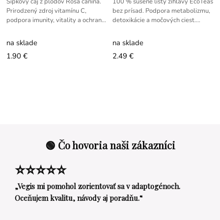
Šípkový čaj z plodov Rosa canina.
100 % sušené listy žihľavy EcoTeas
Prirodzený zdroj vitamínu C,
bez prísad. Podpora metabolizmu,
podpora imunity, vitality a ochrany
detoxikácie a močových ciest.
buniek pred oxidačným stresom.
Tradičný bylinný čaj 20 g.
na sklade
na sklade
1.90 €
2.49 €
🟢 Čo hovoria naši zákazníci
⭐⭐⭐⭐⭐
„Vegis mi pomohol zorientovať sa v adaptogénoch.
Oceňujem kvalitu, návody aj poradňu.“