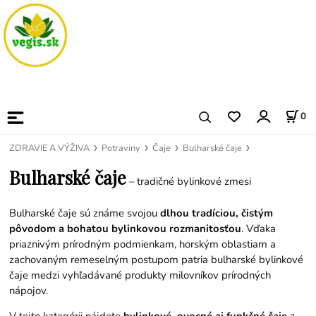
0
ZDRAVIE A VÝŽIVA
Potraviny
Čaje
Bulharské čaje
Bulharské čaje
– tradičné bylinkové zmesi
Bulharské čaje sú známe svojou
dlhou tradíciou, čistým
pôvodom a bohatou bylinkovou rozmanitosťou
. Vďaka
priaznivým prírodným podmienkam, horským oblastiam a
zachovaným remeselným postupom patria bulharské bylinkové
čaje medzi vyhľadávané produkty milovníkov prírodných
nápojov.