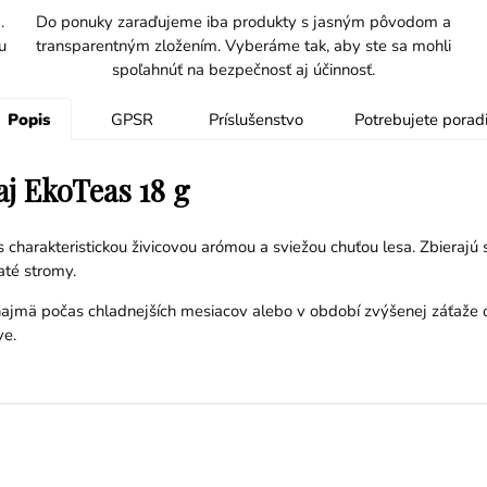
.
Do ponuky zaraďujeme iba produkty s jasným pôvodom a
u
transparentným zložením. Vyberáme tak, aby ste sa mohli
spoľahnúť na bezpečnosť aj účinnosť.
Popis
GPSR
Príslušenstvo
Potrebujete poradi
aj EkoTeas 18 g
s charakteristickou živicovou arómou a sviežou chuťou lesa. Zbierajú
até stromy.
y najmä počas chladnejších mesiacov alebo v období zvýšenej záťaže 
ve.