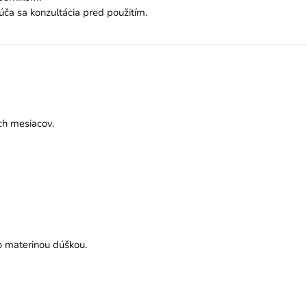
ča sa konzultácia pred použitím.
ch mesiacov.
o materinou dúškou.