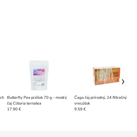
ých
Butterfly Pea prášok 70 g – modrý
Čaga čaj prírodný, 24 filtračných
čaj Clitoria ternatea
vrecúšok
17.90 €
9.59 €