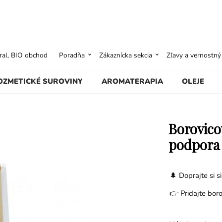
ural, BIO obchod
Poradňa
Zákaznícka sekcia
Zľavy a vernostn
OZMETICKÉ SUROVINY
AROMATERAPIA
OLEJE
Borovico
podpora
🌲 Doprajte si s
👉 Pridajte bor