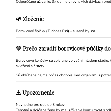
Odporúčané užívanie: 3× denne v rovnakých dávkach pred
🌱 Zloženie
Borovicové špičky (Turiones Pini) – sušená bylina.
💚 Prečo zaradiť borovicové púčiky d
Borovicové končeky sú zbierané vo veľmi mladom štádiu, keď
sviežosti a čistoty.
Sú obľúbené najmä počas obdobia, keď organizmus potrebuj
⚠️ Upozornenie
Nevhodné pre deti do 3 rokov.
Tehotné a dojčiace ženy by mali užívanie konzultovať s od