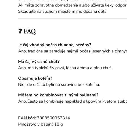
Ak máte zdravotné obmedzenia alebo užívate lieky, odporú
Skladujte na suchom mieste mimo dosahu detí.
❓ FAQ
Je čaj vhodný počas chladnej sezóny?
Áno, tradične sa zaraďuje najmä počas jesenných a zimný
Má čaj výraznú chuť?
Áno, má typickú živicovú, lesnú arómu a plnú chuť.
Obsahuje kofeín?
Nie, ide o čistú bylinnú surovinu bez kofeínu.
Môžem ho kombinovať s inými bylinami?
Áno, často sa kombinuje napríklad s lipovým kvetom aleb
EAN kód: 3800500952314
Množstvo v balení: 18 g