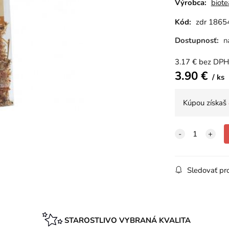
Výrobca:
biote
Kód:
zdr 1865
Dostupnosť:
n
3.17
€
bez DPH
3.90
€
ks
Kúpou získaš
Sledovať pr
STAROSTLIVO VYBRANÁ KVALITA