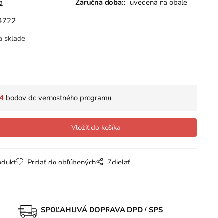
a
Záručná doba::
uvedená na obale
4722
a sklade
4
bodov do vernostného programu
odukt
Pridať do obľúbených
Zdielať
SPOĽAHLIVÁ DOPRAVA DPD / SPS