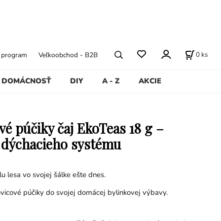
0
ks
ý program
Veľkoobchod - B2B
DOMÁCNOSŤ
DIY
A - Z
AKCIE
vé púčiky čaj EkoTeas 18 g –
 dýchacieho systému
ilu lesa vo svojej šálke ešte dnes.
ovicové púčiky do svojej domácej bylinkovej výbavy.