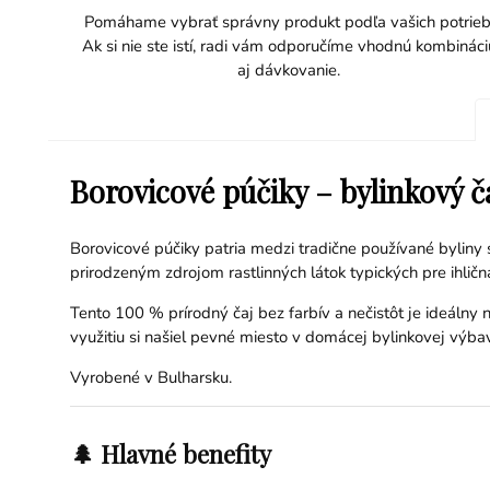
Pomáhame vybrať správny produkt podľa vašich potrieb
Ak si nie ste istí, radi vám odporučíme vhodnú kombináci
aj dávkovanie.
Borovicové púčiky – bylinkový č
Borovicové púčiky patria medzi tradične používané byliny 
prirodzeným zdrojom rastlinných látok typických pre ihličn
Tento 100 % prírodný čaj bez farbív a nečistôt je ideáln
využitiu si našiel pevné miesto v domácej bylinkovej výba
Vyrobené v Bulharsku.
🌲 Hlavné benefity