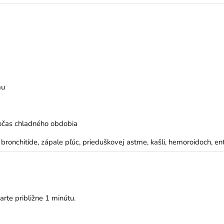
mu
počas chladného obdobia
bronchitíde, zápale pľúc, prieduškovej astme, kašli, hemoroidoch, en
arte približne 1 minútu.