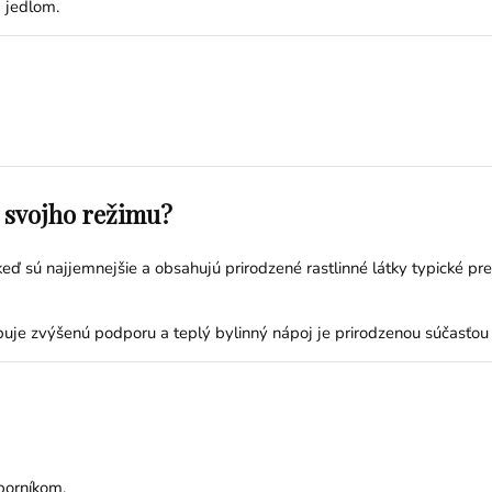
 jedlom.
o svojho režimu?
 sú najjemnejšie a obsahujú prirodzené rastlinné látky typické pre 
e zvýšenú podporu a teplý bylinný nápoj je prirodzenou súčasťou k
borníkom.