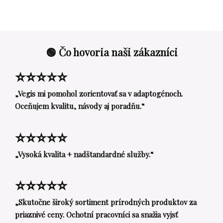
🟢 Čo hovoria naši zákazníci
⭐⭐⭐⭐⭐
„Vegis mi pomohol zorientovať sa v adaptogénoch.
Oceňujem kvalitu, návody aj poradňu.“
⭐⭐⭐⭐⭐
„Vysoká kvalita + nadštandardné služby.“
⭐⭐⭐⭐⭐
„Skutočne široký sortiment prírodných produktov za
priaznivé ceny. Ochotní pracovníci sa snažia vyjsť