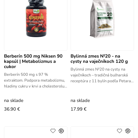
Berberín 500 mg Niksen 90
Bylinná zmes №20 - na
kapsúl | Metabolizmus a
cysty na vaječníkoch 120 g
cukor
Bylinná zmes №20 na cysty na
Berberín 500 mg s 97 %
vaječníkoch – tradičná bulharská
extraktom. Podpora metabolizmu,
receptúra z 11 bylín podľa Petara
hladiny cukru v krvi a cholesterolu.
Dimkova. Prírodná podpora
Kvalitné kapsuly Niksen.
ženského zdravia.
na sklade
na sklade
36.90 €
17.99 €