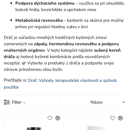
Podpora dýchacieho systému
– využíva sa pri sinusitíde,
bolesti hrdla, bronchitíde a upchatom nose
Metabolická rovnováha
– berberín sa skúma pre možný
prínos pri regulácii hladiny cukru v krvi
Dráč je súčasťou mnohých tradičných bylinných zmesí
zameraných na
zápaly, hormonálnu rovnováhu a podporu
vnútorných orgánov
. V tejto kategórii nájdete
sušený koreň
dráča
aj hotové bylinné kombinácie podľa osvedčených
receptúr. 🌿 Vyberte si produkty z dráča a podporte svoje
zdravie prirodzenou silou bylín.
Prečítajte si:
Dráč: Výhody, terapeutické vlastnosti a spôsob
použitia
Filter