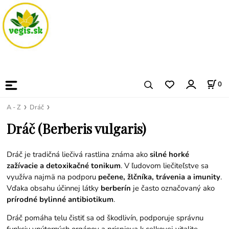
0
A - Z
Dráč
Dráč (Berberis vulgaris)
Dráč je tradičná liečivá rastlina známa ako
silné horké
zažívacie a detoxikačné tonikum
. V ľudovom liečiteľstve sa
využíva najmä na podporu
pečene, žlčníka, trávenia a imunity
.
Vďaka obsahu účinnej látky
berberín
je často označovaný ako
prírodné bylinné antibiotikum
.
Dráč pomáha telu čistiť sa od škodlivín, podporuje správnu