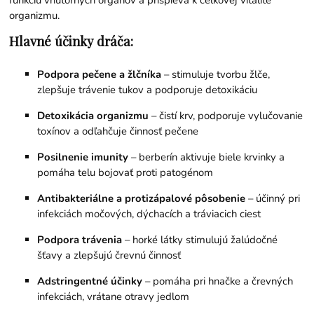
funkciu vnútorných orgánov a prispieva k celkovej vitalite
organizmu.
Hlavné účinky dráča:
Podpora pečene a žlčníka
– stimuluje tvorbu žlče,
zlepšuje trávenie tukov a podporuje detoxikáciu
Detoxikácia organizmu
– čistí krv, podporuje vylučovanie
toxínov a odľahčuje činnosť pečene
Posilnenie imunity
– berberín aktivuje biele krvinky a
pomáha telu bojovať proti patogénom
Antibakteriálne a protizápalové pôsobenie
– účinný pri
infekciách močových, dýchacích a tráviacich ciest
Podpora trávenia
– horké látky stimulujú žalúdočné
šťavy a zlepšujú črevnú činnosť
Adstringentné účinky
– pomáha pri hnačke a črevných
infekciách, vrátane otravy jedlom