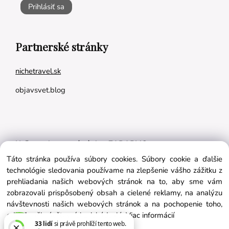
Prihlásiť sa
Partnerské stránky
nichetravel.sk
objavsvet.blog
Naše appky pre vás úplne ZADARMO:
Táto stránka používa súbory cookies. Súbory cookie a ďalšie
Tréningový plán na mieru
technológie sledovania používame na zlepšenie vášho zážitku z
BMI kalkulačka
prehliadania našich webových stránok na to, aby sme vám
zobrazovali prispôsobený obsah a cielené reklamy, na analýzu
Vygeneruj si výživový plán na mieru
návštevnosti našich webových stránok a na pochopenie toho,
odkiaľ naši návštevníci prichádzajú.
Viac informácií