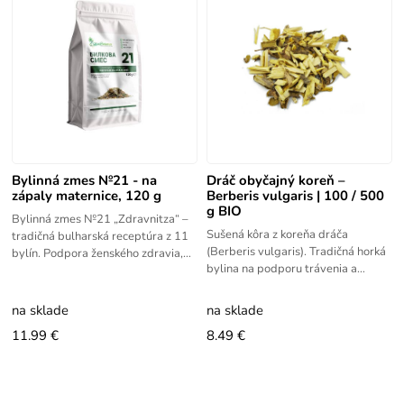
Bylinná zmes №21 - na
Dráč obyčajný koreň –
zápaly maternice, 120 g
Berberis vulgaris | 100 / 500
g BIO
Bylinná zmes №21 „Zdravnitza“ –
Sušená kôra z koreňa dráča
tradičná bulharská receptúra z 11
(Berberis vulgaris). Tradičná horká
bylín. Podpora ženského zdravia,
bylina na podporu trávenia a
mesačná bylinná kúra.
funkcie pečene. Vhodná na odvary
a tinktúry.
na sklade
na sklade
11.99 €
8.49 €