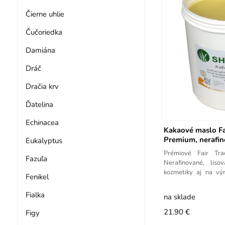
Čierne uhlie
Čučoriedka
Damiána
Dráč
Dračia krv
Ďatelina
Echinacea
Kakaové maslo Fa
Premium, nerafi
Eukalyptus
Prémiové Fair Tr
Fazuľa
Nerafinované, lis
kozmetiky aj na vý
Fenikel
aróma.
Fialka
na sklade
21.90 €
Figy