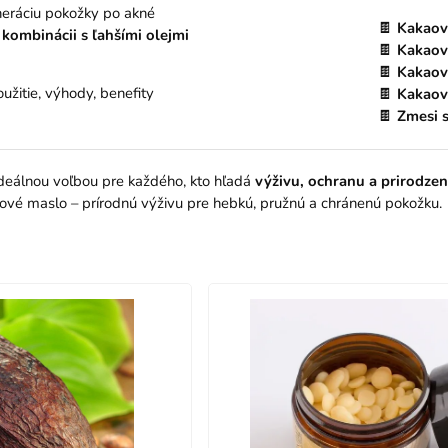
eráciu pokožky po akné
🍫
Kakaov
v
kombinácii s ľahšími olejmi
🍫
Kakaové
🍫
Kakaov
užitie, výhody, benefity
🍫
Kakaov
🍫
Zmesi 
deálnou voľbou pre každého, kto hľadá
výživu, ochranu a prirodzen
ové maslo – prírodnú výživu pre hebkú, pružnú a chránenú pokožku.