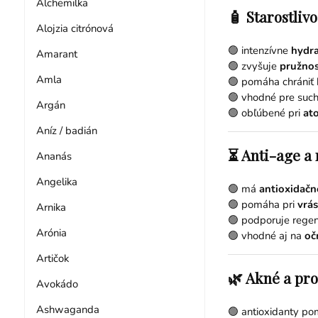
Alchemilka
🧴 Starostliv
Alojzia citrónová
🟢 intenzívne
hydra
Amarant
🟢 zvyšuje
pružnos
Amla
🟢 pomáha chrániť 
🟢 vhodné pre such
Argán
🟢 obľúbené pri
at
Aníz / badián
⏳ Anti-age a
Ananás
Angelika
🟢 má
antioxidačn
🟢 pomáha pri
vrás
Arnika
🟢 podporuje rege
Arónia
🟢 vhodné aj na
oč
Artičok
🌿 Akné a pro
Avokádo
Ashwaganda
🟢 antioxidanty po