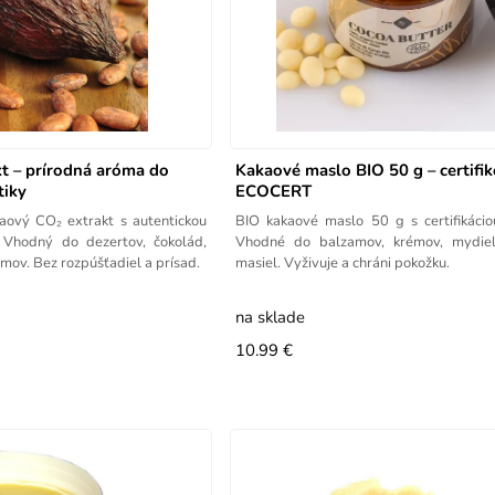
t – prírodná aróma do
Kakaové maslo BIO 50 g – certifi
tiky
ECOCERT
aový CO₂ extrakt s autentickou
BIO kakaové maslo 50 g s certifikác
 Vhodný do dezertov, čokolád,
Vhodné do balzamov, krémov, mydiel
émov. Bez rozpúšťadiel a prísad.
masiel. Vyživuje a chráni pokožku.
na sklade
10.99 €