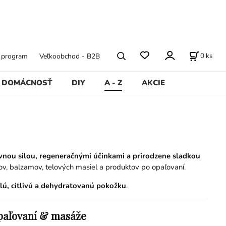
0
ks
ý program
Veľkoobchod - B2B
DOMÁCNOSŤ
DIY
A - Z
AKCIE
vnou silou, regeneračnými účinkami a prirodzene sladkou
ov, balzamov, telových masiel a produktov po opaľovaní.
elú, citlivú a dehydratovanú pokožku
.
paľovaní & masáže