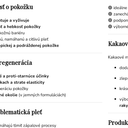
osť o pokožku
🟢 ideáln
🟢 zanech
tuje a vyživuje
🟢 podpor
ť a hebkosť pokožky
🟢 výborn
kožnú bariéru
ú, namáhanú a citlivú pleť
Kakaové
opickej a podráždenej pokožke
Kakaové m
 regenerácia
dod
é a proti-starnúce účinky
zlep
kach a strate elasticity
neráciu pokožky
krás
né okolie
(v jemných formuláciách)
výbo
rak
blematická pleť
Produk
máhajú tlmiť zápalové procesy