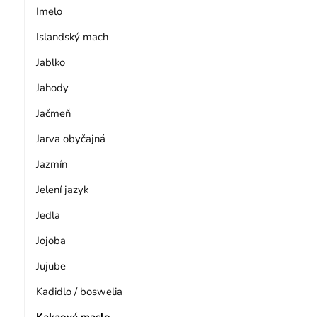
Imelo
Islandský mach
Jablko
Jahody
Jačmeň
Jarva obyčajná
Jazmín
Jelení jazyk
Jedľa
Jojoba
Jujube
Kadidlo / boswelia
Kakaové maslo