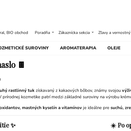
ural, BIO obchod
Poradňa
Zákaznícka sekcia
Zľavy a vernostn
OZMETICKÉ SUROVINY
AROMATERAPIA
OLEJE
aslo 🍫
)
uhý rastlinný tuk
získavaný z kakaových bôbov, známy svojou
výži
 V prírodnej kozmetike patrí medzi základné suroviny na výrobu krém
oxidantov, mastných kyselín a vitamínov
je ideálne pre
suchú, zr
itie ✨
☀️ Po o