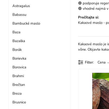
🟢 podporuje regen
Astragalus
🟢 vhodné najmä 
Babassu
Prečítajte si:
Kakaové maslo - po
Bambucké maslo
Baza
Bazalka
Kakaové maslo je i
vône. Objavte kaka
Borák
Borievka
Filter
Cena
Borovica
Brahmi
Brečtan
Breza
Brusnice