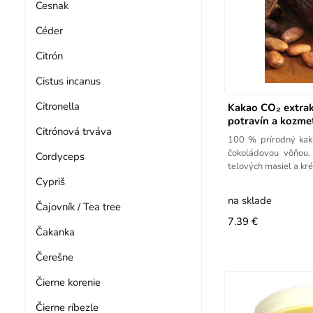
Cesnak
Céder
Citrón
Cistus incanus
Citronella
Kakao CO₂ extrak
potravín a kozme
Citrónová trváva
100 % prírodný kak
čokoládovou vôňou.
Cordyceps
telových masiel a kr
Cypriš
na sklade
Čajovník / Tea tree
7.39 €
Čakanka
Čerešne
Čierne korenie
Čierne ríbezle