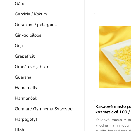
Gáfor
Garcinia / Kokum
Geranium / pelargónia
Ginkgo biloba
Goji
Grapefruit
Granátové jablko
Guarana
Hamamelis
Harmanček
Kakaové maslo pas
Gurmar / Gymnema Sylvestre
kozmetické 100 /
Harpagofyt
Kakaové maslo v pas
vhodné na výrobu 
Hloh