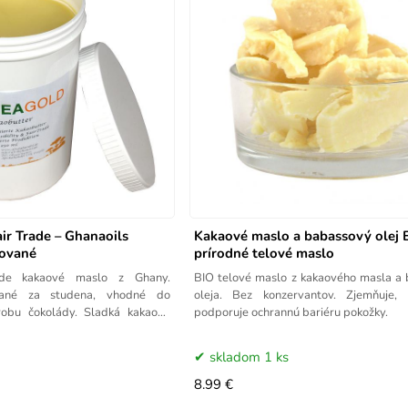
ir Trade – Ghanaoils
Kakaové maslo a babassový olej 
nované
prírodné telové maslo
ade kakaové maslo z Ghany.
BIO telové maslo z kakaového masla a
ované za studena, vhodné do
oleja. Bez konzervantov. Zjemňuje,
robu čokolády. Sladká kakaová
podporuje ochrannú bariéru pokožky.
skladom 1 ks
8.99 €