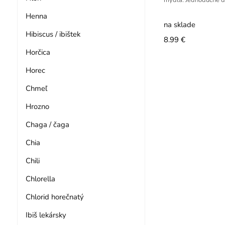
mydla. Jednoduché d
Henna
na sklade
Hibiscus / ibištek
8.99 €
Horčica
Horec
Chmeľ
Hrozno
Chaga / čaga
Chia
Chili
Chlorella
Chlorid horečnatý
Ibiš lekársky