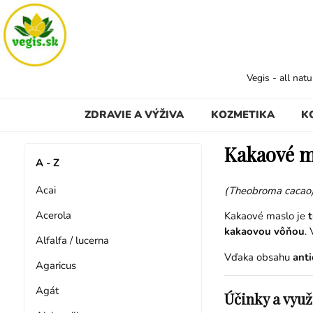
Vegis - all nat
ZDRAVIE A VÝŽIVA
KOZMETIKA
K
Kakaové m
A - Z
Acai
(Theobroma cacao
Acerola
Kakaové maslo je
t
kakaovou vôňou
.
Alfalfa / lucerna
Vďaka obsahu
anti
Agaricus
Agát
Účinky a využ