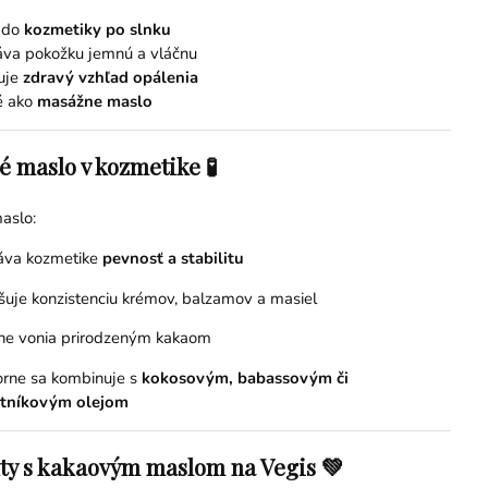
e do
kozmetiky po slnku
áva pokožku jemnú a vláčnu
uje
zdravý vzhľad opálenia
é ako
masážne maslo
 maslo v kozmetike 🧪
aslo:
áva kozmetike
pevnosť a stabilitu
šuje konzistenciu krémov, balzamov a masiel
ne vonia prirodzeným kakaom
rne sa kombinuje s
kokosovým, babassovým či
ytníkovým olejom
ty s kakaovým maslom na Vegis 💚