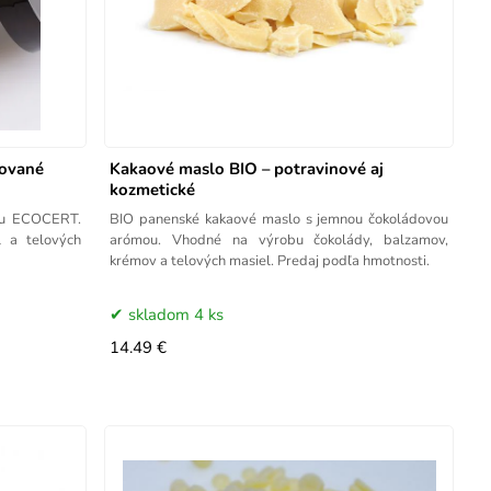
kované
Kakaové maslo BIO – potravinové aj
kozmetické
iou ECOCERT.
BIO panenské kakaové maslo s jemnou čokoládovou
 a telových
arómou. Vhodné na výrobu čokolády, balzamov,
krémov a telových masiel. Predaj podľa hmotnosti.
skladom 4 ks
14.49 €