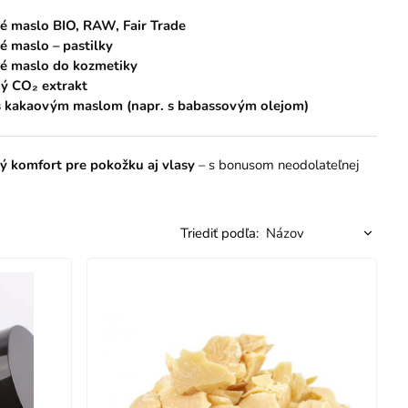
é maslo BIO, RAW, Fair Trade
 maslo – pastilky
é maslo do kozmetiky
ý CO₂ extrakt
s kakaovým maslom (napr. s babassovým olejom)
ý komfort pre pokožku aj vlasy
– s bonusom neodolateľnej
Triediť podľa: