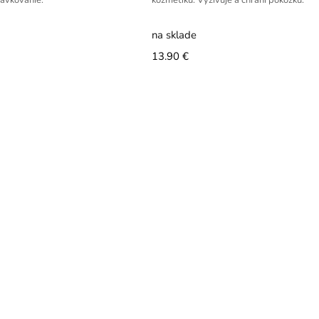
ávkovanie.
kozmetiku. Vyživuje a chráni pokožku.
na sklade
13.90 €