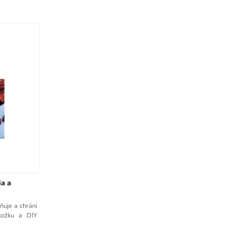
ia a
ňuje a chráni
okožku a DIY