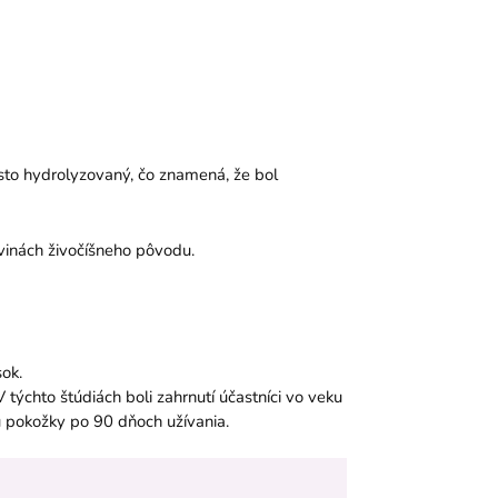
asto hydrolyzovaný, čo znamená, že bol
vinách živočíšneho pôvodu.
ok.
týchto štúdiách boli zahrnutí účastníci vo veku
iu pokožky po 90 dňoch užívania.