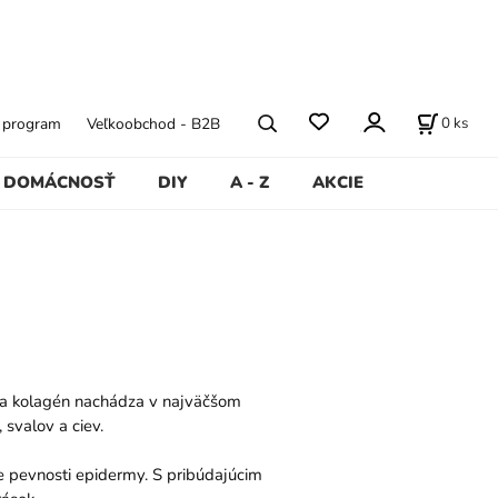
0
ks
ý program
Veľkoobchod - B2B
DOMÁCNOSŤ
DIY
A - Z
AKCIE
, sa kolagén nachádza v najväčšom
 svalov a ciev.
e pevnosti epidermy. S pribúdajúcim