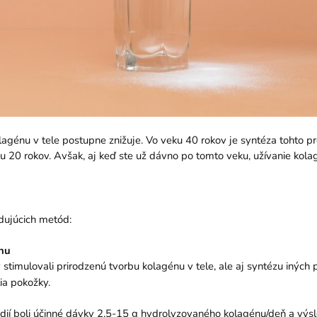
olagénu v tele postupne znižuje. Vo veku 40 rokov je syntéza tohto p
u 20 rokov. Avšak, aj keď ste už dávno po tomto veku, užívanie kol
dujúcich metód:
nu
stimulovali prirodzenú tvorbu kolagénu v tele, ale aj syntézu iných p
tia pokožky.
dií boli účinné dávky 2,5-15 g hydrolyzovaného kolagénu/deň a výsl