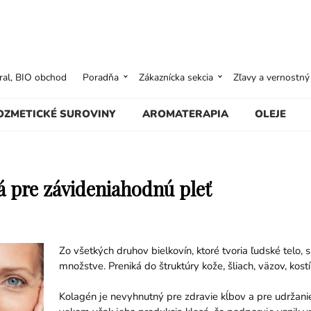
ural, BIO obchod
Poradňa
Zákaznícka sekcia
Zľavy a vernostn
OZMETICKÉ SUROVINY
AROMATERAPIA
OLEJE
á pre závideniahodnú pleť
Zo všetkých druhov bielkovín, ktoré tvoria ľudské telo
množstve. Preniká do štruktúry kože, šliach, väzov, kostí,
Kolagén je nevyhnutný pre zdravie kĺbov a pre udržani