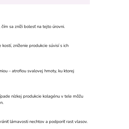
čím sa zníži bolesť na tejto úrovni.
stí, zníženie produkcie súvisí s ich
ou – atrofiou svalovej hmoty, ku ktorej
prípade nízkej produkcie kolagénu v tele môžu
n.
niť lámavosti nechtov a podporiť rast vlasov.