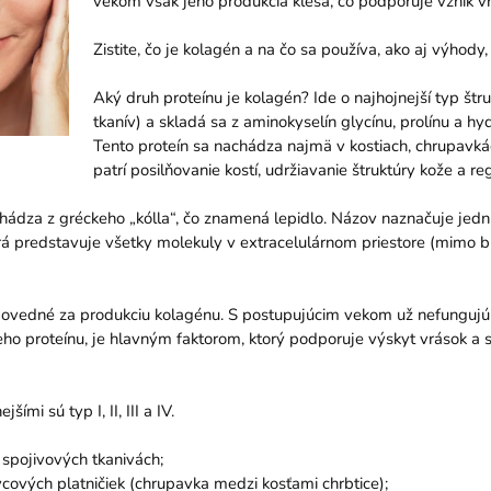
vekom však jeho produkcia klesá, čo podporuje vznik vr
Zistite, čo je kolagén a na čo sa používa, ako aj výhody,
Aký druh proteínu je kolagén? Ide o najhojnejší typ štru
tkanív) a skladá sa z aminokyselín glycínu, prolínu a hy
Tento proteín sa nachádza najmä v kostiach, chrupavkác
patrí posilňovanie kostí, udržiavanie štruktúry kože a re
ádza z gréckeho „kólla“, čo znamená lepidlo. Názov naznačuje jednu 
rá predstavuje všetky molekuly v extracelulárnom priestore (mimo b
dpovedné za produkciu kolagénu. S postupujúcim vekom už nefungujú
neho proteínu, je hlavným faktorom, ktorý podporuje výskyt vrások a 
mi sú typ I, II, III a IV.
 spojivových tkanivách;
vcových platničiek (chrupavka medzi kosťami chrbtice);