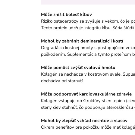
Môže znížiť bolesť kĺbov
Riziko osteoartrózy sa zvyšuje s vekom, čo je 
Tento proteín udržuje integritu kĺbu. Séria štúdi
Mohol by zabrániť demineralizácii kostí
Degradácia kostnej hmoty s postupujúcim vekom 
poškodením. Suplementácia týmto proteínom by 
Môže pomôcť zvýšiť svalovú hmotu
Kolagén sa nachádza v kostrovom svale. Supleme
dochádza pri starnutí.
Môže podporovať kardiovaskulárne zdravie
Kolagén vstupuje do štruktúry stien tepien (ciev
steny ciev stuhnúť, čo podporuje aterosklerózu
Mohol by zlepšiť vzhľad nechtov a vlasov
Okrem benefitov pre pokožku môže mať kolagén p