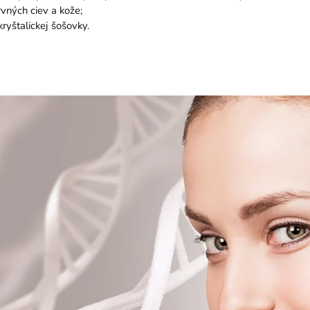
krvných ciev a kože;
kryštalickej šošovky.