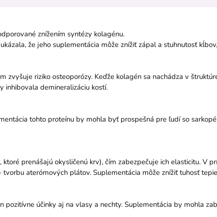
podporované znížením syntézy kolagénu.
í ukázala, že jeho suplementácia môže znížiť zápal a stuhnutosť kĺbov, 
zvyšuje riziko osteoporózy. Keďže kolagén sa nachádza v štruktúre ko
inhibovala demineralizáciu kostí.
ntácia tohto proteínu by mohla byť prospešná pre ľudí so sarkopéni
, ktoré prenášajú okysličenú krv), čím zabezpečuje ich elasticitu. V 
 - tvorbu aterómových plátov. Suplementácia môže znížiť tuhosť tepie
ozitívne účinky aj na vlasy a nechty. Suplementácia by mohla zabrá