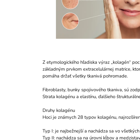
Z etymologického hľadiska výraz „kolagén“ poch
základným prvkom extracelulárnej matrice, kto
pomáha držať všetky tkanivá pohromade.
Fibroblasty, bunky spojivového tkaniva, sú zo
Strata kolagénu a elastínu, ďalšieho štrukturál
Druhy kolagénu
Hoci je známych 28 typov kolagénu, najrozšírenejší
Typ I: je najbežnejší a nachádza sa vo všetkých
Typ II: nachádza sa na úrovni kĺbov a medzista