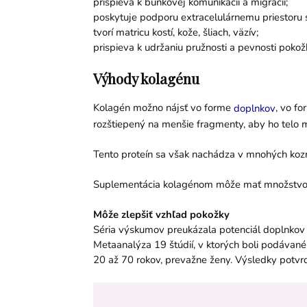
prispieva k bunkovej komunikácii a migrácii;
poskytuje podporu extracelulárnemu priestoru s
tvorí matricu kostí, kože, šliach, väzív;
prispieva k udržaniu pružnosti a pevnosti pokož
Výhody kolagénu
Kolagén možno nájsť vo forme
, vo f
doplnkov
rozštiepený na menšie fragmenty, aby ho telo 
Tento proteín sa však nachádza v mnohých kozme
Suplementácia kolagénom môže mať množstvo vý
Môže zlepšiť vzhľad pokožky
Séria výskumov preukázala potenciál doplnkov n
Metaanalýza 19 štúdií, v ktorých boli podávané 
20 až 70 rokov, prevažne ženy. Výsledky potvrdi