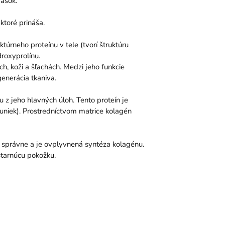
ások.
 ktoré prináša.
ktúrneho proteínu v tele (tvorí štruktúru
droxyprolínu.
h, koži a šľachách. Medzi jeho funkcie
generácia tkaniva.
z jeho hlavných úloh. Tento proteín je
uniek). Prostredníctvom matrice kolagén
 správne a je ovplyvnená syntéza kolagénu.
starnúcu pokožku.