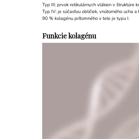
Typ III: prvok retikulárnych vlákien v štruktúre 
Typ IV: je súčasťou obličiek, vnútorného ucha a 
90 % kolagénu prítomného v tele je typu I.
Funkcie kolagénu