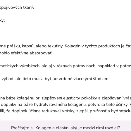
pojivových tkanív;
ky;
orme prášku, kapsúl alebo tekutiny. Kolagén v týchto produktoch je č
mohlo efektívne absorbovať.
tických výrobkoch, ale aj v rôznych potravinách, napríklad v potra
hod, ale tieto musia byť potvrdené viacerými štúdiami.
a báze kolagénu pri zlepšovaní elasticity pokožky a zlepšovaní vrás
doplnky na báze hydrolyzovaného kolagénu, potvrdila tieto účinky. V 
li, že doplnok účinne redukoval vrásky, zlepšil pružnosť a hydratác
Prečítajte si:
Kolagén a elastín, aký je medzi nimi rozdiel?