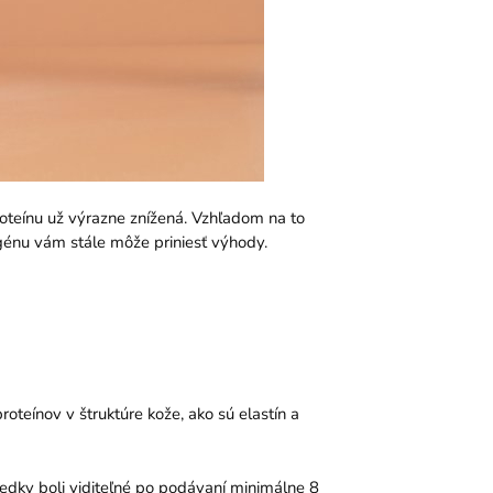
roteínu už výrazne znížená. Vzhľadom na to
agénu vám stále môže priniesť výhody.
roteínov v štruktúre kože, ako sú elastín a
edky boli viditeľné po podávaní minimálne 8