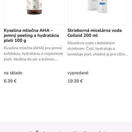
Kyselina mliečna AHA –
Strieborná micelárna voda
jemný peeling a hydratácia
Colloid 200 ml
pleti 100 g
Micelárna voda s koloidným
Kyselina mliečna (AHA) pre jemnú
striebrom. Čistí, hydratuje a
exfoliáciu, hydratáciu a rozjasnenie
osviežuje pleť, vhodná aj pre citlivú
pleti. Ideálna do sér a krémov.
pokožku. Jemné a účinné zloženie
Kyselina mliečna, lactic acid sa
naplnené koloidným
prirodzene vyskytuje v
na sklade
vypredané
6.39 €
19.39 €