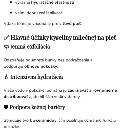
výrazné
hydratačné vlastnosti
veľmi dobrú znášanlivosť
Vďaka tomu je vhodná aj pre
citlivú pleť
.
✅ Hlavné účinky kyseliny mliečnej na pleť
🧼 Jemná exfoliácia
Odstraňuje odumreté bunky bez podráždenia a
podporuje
obnovu pokožky
.
💧 Intenzívna hydratácia
Viaže vodu v pokožke, pomáha ju
zadržiavať a rovnomerne
distribuovať
aj do hlbších vrstiev dermy.
🛡️ Podpora kožnej bariéry
Stimuluje tvorbu
ceramidov
, čím posilňuje ochrannú funkciu
pokožky.