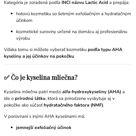
Kategória je zoradená podľa
INCI názvu Lactic Acid
a prepája:
hotovú kozmetiku so šetrným exfoliačným a hydratačným
účinkom
kozmetické suroviny určené na domácu aj profesionálnu
výrobu
Vďaka tomu si môžete vyberať kozmetiku
podľa typu AHA
kyseliny a jej účinkov na pokožku
.
✅ Čo je kyselina mliečna?
Kyselina mliečna patrí medzi
alfa-hydroxykyseliny (AHA)
a
ide o
prírodnú látku
, ktorá sa prirodzene vyskytuje aj v
pokožke ako súčasť
hydratačného faktora (NMF)
.
V porovnaní s inými AHA kyselinami má:
jemnejší exfoliačný účinok