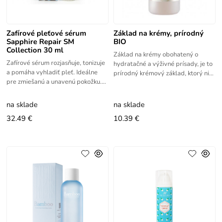
Zafírové pleťové sérum
Základ na krémy, prírodný
Sapphire Repair SM
BIO
Collection 30 ml
Základ na krémy obohatený o
Zafírové sérum rozjasňuje, tonizuje
hydratačné a výživné prísady, je to
a pomáha vyhladiť pleť. Ideálne
prírodný krémový základ, ktorý nie
pre zmiešanú a unavenú pokožku.
je aromatizovaný, ktorý si vyžaduje
Zafírové púdrové sérum okamžite
iba pridanie
napína a tonizuje
na sklade
na sklade
32.49 €
10.39 €