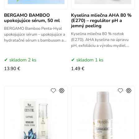
BERGAMO BAMBOO
Kyselina mliečna AHA 80 %
upokojujúce sérum, 50 ml
(E270) – regulátor pH a
jemný peeling
BERGAMO Bamboo Penta-Hyal
Kyselina mliečna 80 % roztok
upokojujúce sérum – upokojujúce a
(E270). AHA kyselina na úpravu
hydratačné sérum s bambusom a
pH, exfoliáciu a výrobu mydiel.
piatimi druhmi kyseliny
Vegánska, fermentovaná surovina
hyalurónovej BERGAMO Bamboo
pre prírodnú kozmetiku.
Penta-Hyal
skladom 2 ks
skladom 1 ks
13.90 €
1.49 €