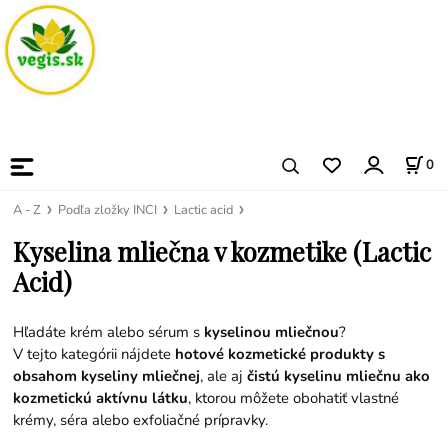
0
A - Z
Podľa zložky INCI
Lactic acid
Kyselina mliečna v kozmetike (Lactic
Acid)
Hľadáte krém alebo sérum s
kyselinou mliečnou
?
V tejto kategórii nájdete
hotové kozmetické produkty s
obsahom kyseliny mliečnej
, ale aj
čistú kyselinu mliečnu ako
kozmetickú aktívnu látku
, ktorou môžete obohatiť vlastné
krémy, séra alebo exfoliačné prípravky.