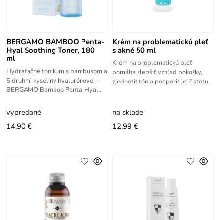
BERGAMO BAMBOO Penta-
Krém na problematickú pleť
Hyal Soothing Toner, 180
s akné 50 ml
ml
Krém na problematickú pleť
Hydratačné tonikum s bambusom a
pomáha zlepšiť vzhľad pokožky,
5 druhmi kyseliny hyalurónovej –
zjednotiť tón a podporiť jej čistotu a
BERGAMO Bamboo Penta-Hyal
rovnováhu. Špeciálna receptúra na
upokojujúce tonikum ✅ BERGAMO
problematickú a
Bamboo Penta-Hyal upokojujúce
vypredané
na sklade
tonikum
14.90 €
12.99 €