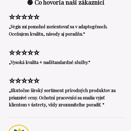
🟢 Čo hovoria naši zákazníci
⭐⭐⭐⭐⭐
„Vegis mi pomohol zorientovať sa v adaptogénoch.
Oceňujem kvalitu, návody aj poradňu.“
⭐⭐⭐⭐⭐
„Vysoká kvalita + nadštandardné služby.“
⭐⭐⭐⭐⭐
„Skutočne široký sortiment prírodných produktov za
priaznivé ceny. Ochotní pracovníci sa snažia vyjsť
klientom v ústrety, vždy zrozumiteľne poradiť. “