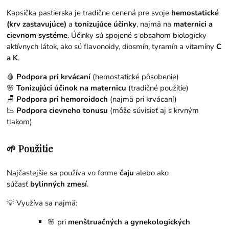
Kapsička pastierska je tradične cenená pre svoje
hemostatické
(krv zastavujúce)
a
tonizujúce účinky
, najmä na
maternici a
cievnom systéme
. Účinky sú spojené s obsahom biologicky
aktívnych látok, ako sú flavonoidy, diosmín, tyramín a vitamíny
C
a K
.
🩸
Podpora pri krvácaní
(hemostatické pôsobenie)
🌸
Tonizujúci účinok na maternicu
(tradičné použitie)
🪑
Podpora pri hemoroidoch
(najmä pri krvácaní)
📉
Podpora cievneho tonusu
(môže súvisieť aj s krvným
tlakom)
🌱 Použitie
Najčastejšie sa používa vo forme
čaju
alebo ako
súčasť
bylinných zmesí
.
💡 Využíva sa najmä:
🌸 pri
menštruačných a gynekologických