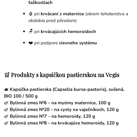
ťažkostiach
🩸 pri
krvácaní z maternice
(okrem tehotenstva a
obdobia pred pôrodom)
🪑 pri
krvácajúcich hemoroidoch
❤️ pri podpore
cievneho systému
🛒 Produkty s kapsičkou pastierskou na Vegis
🫖
Kapsička pastierska (Capsella bursa-pastoris), sušená,
BIO 100 / 500 g
🌿
Bylinná zmes №6 – na myómy maternice, 100 g
🌿
Bylinná zmes №20 – na cysty na vaječníkoch, 120 g
🌿
Bylinná zmes №7 – na hemoroidy, 120 g
🌿
Bylinná zmes №8 – na krvácajúce hemoroidy, 120 g