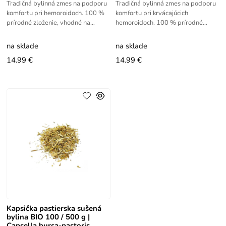
Tradičná bylinná zmes na podporu
Tradičná bylinná zmes na podporu
komfortu pri hemoroidoch. 100 %
komfortu pri krvácajúcich
prírodné zloženie, vhodné na
hemoroidoch. 100 % prírodné
vnútorné aj vonkajšie použitie.
zloženie, vhodné na vnútorné aj
vonkajšie použitie.
na sklade
na sklade
14.99 €
14.99 €
Kapsička pastierska sušená
bylina BIO 100 / 500 g |
Capsella bursa-pastoris