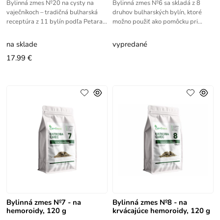
Bylinná zmes №20 na cysty na
Bylinná zmes №6 sa skladá z 8
vaječníkoch – tradičná bulharská
druhov bulharských bylín, ktoré
receptúra z 11 bylín podľa Petara
možno použiť ako pomôcku pri
Dimkova. Prírodná podpora
myómoch. Tradičná bylinná zmes
ženského zdravia.
№6 z 8 bulharských bylín
na sklade
vypredané
17.99 €
Bylinná zmes №7 - na
Bylinná zmes №8 - na
hemoroidy, 120 g
krvácajúce hemoroidy, 120 g