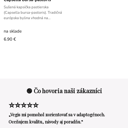
Sušená kapsička pastierska
(Capsella bursa-pastoris). Tradičná
európska bylina vhodná na
prípravu čaju a bylinných zmesí.
na sklade
6.90 €
🟢 Čo hovoria naši zákazníci
⭐⭐⭐⭐⭐
„Vegis mi pomohol zorientovať sa v adaptogénoch.
Oceňujem kvalitu, návody aj poradňu.“