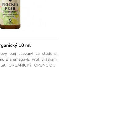
rganický 10 ml
ový olej lisovaný za studena.
nu E a omega-6. Proti vráskam,
ú pleť. ORGANICKÝ OPUNCIOVÝ