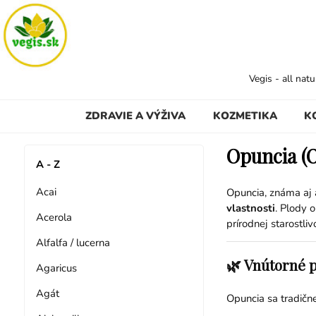
Vegis - all nat
ZDRAVIE A VÝŽIVA
KOZMETIKA
K
Opuncia (O
A - Z
Acai
Opuncia, známa aj
vlastnosti
. Plody 
Acerola
prírodnej starostliv
Alfalfa / lucerna
🌿 Vnútorné p
Agaricus
Agát
Opuncia sa tradične