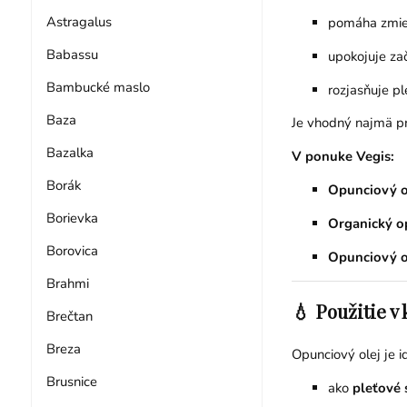
Astragalus
pomáha zmie
Babassu
upokojuje za
Bambucké maslo
rozjasňuje pl
Baza
Je vhodný najmä p
Bazalka
V ponuke Vegis:
Borák
Opunciový o
Borievka
Organický o
Borovica
Opunciový o
Brahmi
💧 Použitie v
Brečtan
Breza
Opunciový olej je i
Brusnice
ako
pleťové