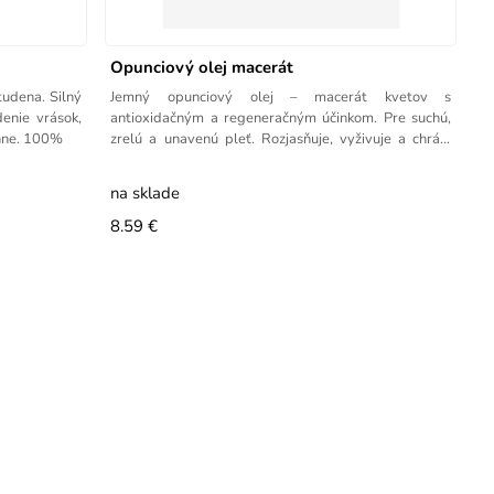
Opunciový olej macerát
tudena. Silný
Jemný opunciový olej – macerát kvetov s
denie vrások,
antioxidačným a regeneračným účinkom. Pre suchú,
enne. 100%
zrelú a unavenú pleť. Rozjasňuje, vyživuje a chráni
pokožku.
na sklade
8.59 €