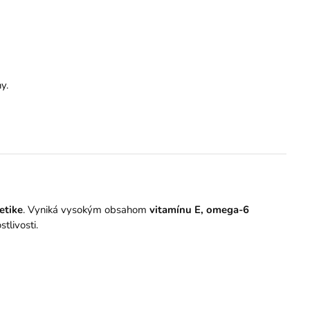
y.
etike
. Vyniká vysokým obsahom
vitamínu E, omega-6
tlivosti.