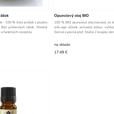
rášok
Opunciový olej BIO
k – 100 % čistý prášok z plodov
100 % BIO opunciový olej lisovaný za s
a. Bez prídavných látok. Vhodný
anti-age účinok, prírodný botox, vyhla
 a funkčných receptov.
žiarivá a pevná pleť. Stačia 2 kvapky d
na sklade
17.49 €