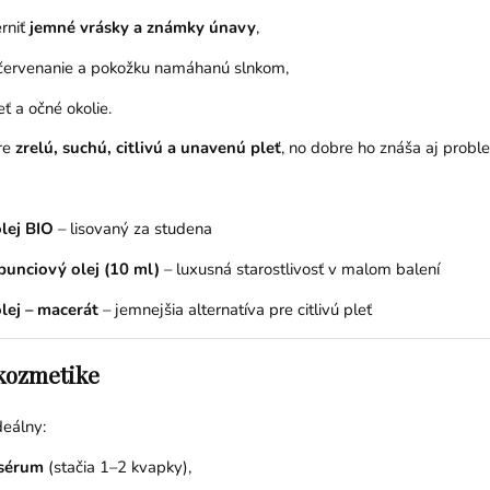
rniť
jemné vrásky a známky únavy
,
červenanie a pokožku namáhanú slnkom,
eť a očné okolie.
re
zrelú, suchú, citlivú a unavenú pleť
, no dobre ho znáša aj probl
lej BIO
– lisovaný za studena
punciový olej (10 ml)
– luxusná starostlivosť v malom balení
lej – macerát
– jemnejšia alternatíva pre citlivú pleť
 kozmetike
deálny:
 sérum
(stačia 1–2 kvapky),