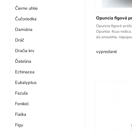
Čierne uhlie
Opuncia figová p
Čučoriedka
Opuncia figová prášo
Damiána
Opuntia ficus-indic
do smoothie, nápojov
Dráč
Dračia krv
vypredané
Ďatelina
Echinacea
Eukalyptus
Fazuľa
Fenikel
Fialka
Figy