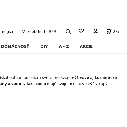
0
ks
ý program
Veľkoobchod - B2B
DOMÁCNOSŤ
DIY
A - Z
AKCIE
 získal obľubu po celom svete pre svoje
výživové aj kozmetické
liny a vodu
, vďaka čomu majú svoje miesto vo výžive aj v