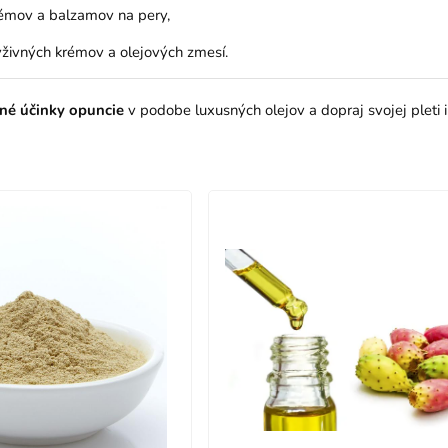
émov a balzamov na pery,
ýživných krémov a olejových zmesí.
né účinky opuncie
v podobe luxusných olejov a dopraj svojej pleti i