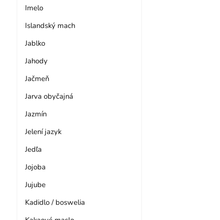
Imelo
Islandský mach
Jablko
Jahody
Jačmeň
Jarva obyčajná
Jazmín
Jelení jazyk
Jedľa
Jojoba
Jujube
Kadidlo / boswelia
Kakaové maslo