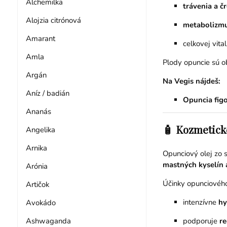
Alchemilka
trávenia a č
Alojzia citrónová
metabolizm
Amarant
celkovej vita
Amla
Plody opuncie sú o
Argán
Na Vegis nájdeš:
Aníz / badián
Opuncia fig
Ananás
🧴 Kozmetické
Angelika
Arnika
Opunciový olej zo 
mastných kyselín 
Arónia
Účinky opunciového
Artičok
intenzívne
hy
Avokádo
Ashwaganda
podporuje
re