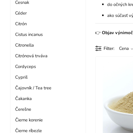
Cesnak
do očných kr
Céder
ako súčasť v
Citrón
👉
Objav výnimoč
Cistus incanus
Citronella
Filter
Cena
Citrónová trváva
Cordyceps
Cypriš
Čajovník / Tea tree
Čakanka
Čerešne
Čierne korenie
Čierne ríbezle