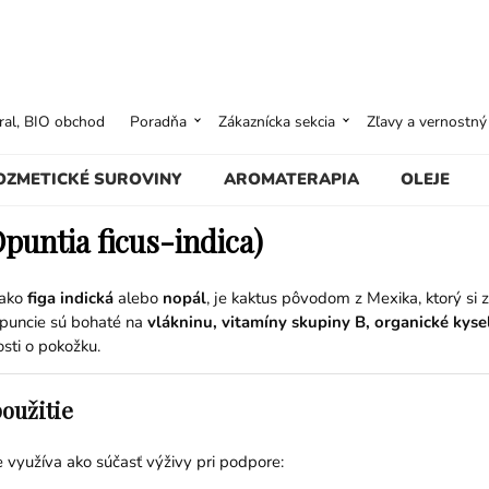
ural, BIO obchod
Poradňa
Zákaznícka sekcia
Zľavy a vernostn
OZMETICKÉ SUROVINY
AROMATERAPIA
OLEJE
puntia ficus-indica)
 ako
figa indická
alebo
nopál
, je kaktus pôvodom z Mexika, ktorý si
opuncie sú bohaté na
vlákninu, vitamíny skupiny B, organické kyse
osti o pokožku.
oužitie
 využíva ako súčasť výživy pri podpore: