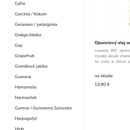
Gáfor
Garcinia / Kokum
Geranium / pelargónia
Ginkgo biloba
Opunciový olej o
Goji
Luxusný BIO opunci
Grapefruit
Vysoký obsah vitamí
na zrelú a citliv
Granátové jablko
OLEJ Vďaka
na sklade
Guarana
13.90 €
Hamamelis
Harmanček
Gurmar / Gymnema Sylvestre
Harpagofyt
Hloh