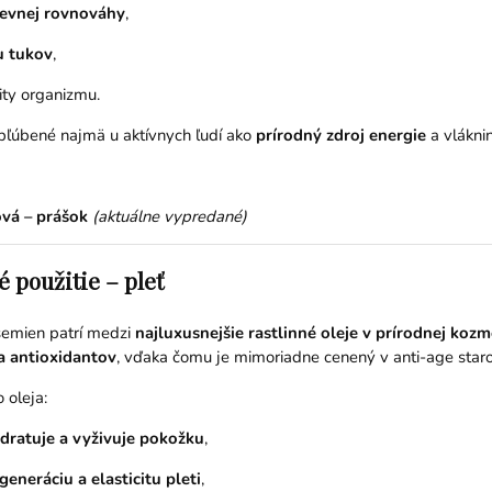
revnej rovnováhy
,
u tukov
,
lity organizmu.
bľúbené najmä u aktívnych ľudí ako
prírodný zdroj energie
a vláknin
ová – prášok
(aktuálne vypredané)
 použitie – pleť
semien patrí medzi
najluxusnejšie rastlinné oleje v prírodnej kozm
a antioxidantov
, vďaka čomu je mimoriadne cenený v anti-age staros
 oleja:
dratuje a vyživuje pokožku
,
generáciu a elasticitu pleti
,