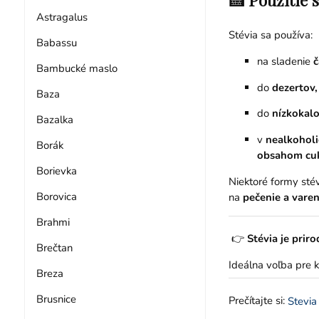
Astragalus
Stévia sa používa:
Babassu
na sladenie
č
Bambucké maslo
do
dezertov,
Baza
do
nízkokalo
Bazalka
v
nealkoholi
Borák
obsahom cu
Borievka
Niektoré formy sté
Borovica
na
pečenie a varen
Brahmi
👉
Stévia je priro
Brečtan
Ideálna voľba pre k
Breza
Brusnice
Prečítajte si:
Stevia