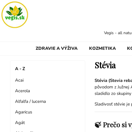
Vegis - all nat
ZDRAVIE A VÝŽIVA
KOZMETIKA
K
Stévia
A - Z
Acai
Stévia (Stevia reb
pôvodom z Južnej 
Acerola
sladidlo zo skupiny
Alfalfa / lucerna
Sladivosť stévie je 
Agaricus
Agát
🍃 Prečo si 