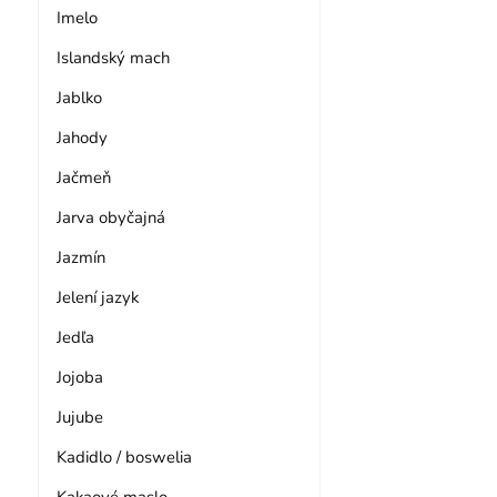
Imelo
Islandský mach
Jablko
Jahody
Jačmeň
Jarva obyčajná
Jazmín
Jelení jazyk
Jedľa
Jojoba
Jujube
Kadidlo / boswelia
Kakaové maslo