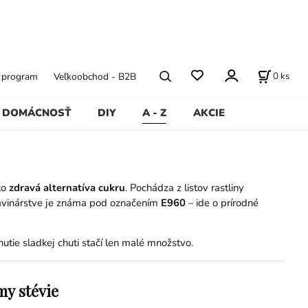
0
ks
ý program
Veľkoobchod - B2B
DOMÁCNOSŤ
DIY
A - Z
AKCIE
ko
zdravá alternatíva cukru
. Pochádza z listov rastliny
ravinárstve je známa pod označením
E960
– ide o prírodné
nutie sladkej chuti stačí len malé množstvo.
my stévie