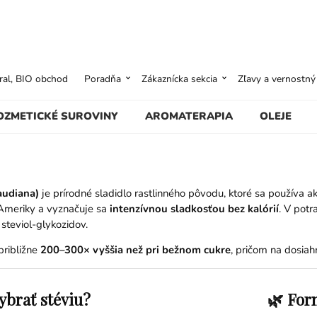
ural, BIO obchod
Poradňa
Zákaznícka sekcia
Zľavy a vernostn
OZMETICKÉ SUROVINY
AROMATERAPIA
OLEJE
audiana)
je prírodné sladidlo rastlinného pôvodu, ktoré sa používa a
Ameriky a vyznačuje sa
intenzívnou sladkosťou bez kalórií
. V pot
 steviol-glykozidov.
približne
200–300× vyššia než pri bežnom cukre
, pričom na dosiah
vybrať stéviu?
🌿 For