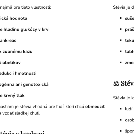
najmä pre tieto vlastnosti:
Stévia je 
rická hodnota
suše
 hladinu glukózy v krvi
prá
pankreas
teku
 k zubnému kazu
tabl
diabetikov
zmes
redukcii hmotnosti
⚖️ Stév
nogénna ani genotoxická
e krvný tlak
Stévia je 
stiam je stévia vhodná pre ľudí, ktorí chcú
obmedziť
ľudí
a vzdať sladkej chuti.
oso
špor
stévie v kuchyni