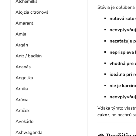
Alchemilka
Stévia je obľúbená 
Alojzia citrónová
nulová kalo
Amarant
neovplyvňuje
Amla
nezaťažuje 
Argán
neprispieva
Aníz / badián
vhodná pre 
Ananás
ideálna pri 
Angelika
nie je karci
Arnika
neovplyvňuj
Arónia
Vďaka týmto vlastno
Artičok
cukor
, no nechcú s
Avokádo
Ashwaganda
🍰 Použitie 