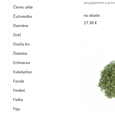
amygdalínom a príro
Čierne uhlie
na sklade
Čučoriedka
27.39 €
Damiána
Dráč
Dračia krv
Ďatelina
Echinacea
Eukalyptus
Fazuľa
Fenikel
Fialka
Figy