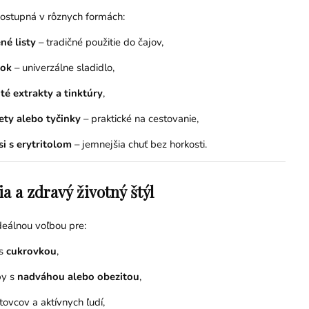
dostupná v rôznych formách:
né listy
– tradičné použitie do čajov,
šok
– univerzálne sladidlo,
té extrakty a tinktúry
,
ety alebo tyčinky
– praktické na cestovanie,
i s erytritolom
– jemnejšia chuť bez horkosti.
ia a zdravý životný štýl
ideálnou voľbou pre:
 s
cukrovkou
,
by s
nadváhou alebo obezitou
,
tovcov a aktívnych ľudí,