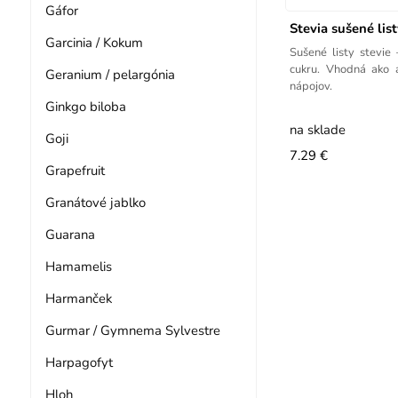
Gáfor
Stevia sušené lis
Garcinia / Kokum
Sušené listy stevie
cukru. Vhodná ako a
Geranium / pelargónia
nápojov.
Ginkgo biloba
na sklade
Goji
7.29 €
Grapefruit
Granátové jablko
Guarana
Hamamelis
Harmanček
Gurmar / Gymnema Sylvestre
Harpagofyt
Hloh