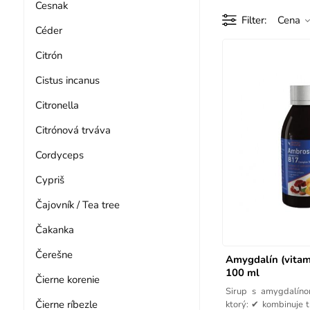
Cesnak
Filter
Cena
Céder
Citrón
Cistus incanus
Citronella
Citrónová trváva
Cordyceps
Cypriš
Čajovník / Tea tree
Čakanka
Čerešne
Amygdalín (vitam
100 ml
Čierne korenie
Sirup s amygdalínom
Čierne ríbezle
ktorý: ✔ kombinuje t