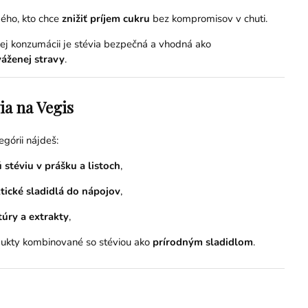
ého, kto chce
znižiť príjem cukru
bez kompromisov v chuti.
ej konzumácii je stévia bezpečná a vhodná ako
áženej stravy
.
ia na Vegis
egórii nájdeš:
ú stéviu v prášku a listoch
,
tické sladidlá do nápojov
,
túry a extrakty
,
ukty kombinované so stéviou ako
prírodným sladidlom
.