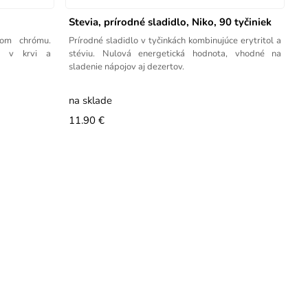
Stevia, prírodné sladidlo, Niko, 90 tyčiniek
hom chrómu.
Prírodné sladidlo v tyčinkách kombinujúce erytritol a
zy v krvi a
stéviu. Nulová energetická hodnota, vhodné na
sladenie nápojov aj dezertov.
na sklade
11.90 €