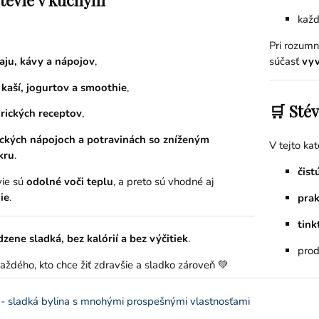
každ
Pri rozumn
aju, kávy a nápojov
,
súčasť
vyv
 kaší, jogurtov a smoothie
,
🛒 Stév
rických receptov
,
ckých nápojoch a potravinách so zníženým
V tejto kat
kru
.
čist
vie sú
odolné voči teplu
, a preto sú vhodné aj
ie
.
prak
tink
dzene sladká, bez kalórií a bez výčitiek
.
prod
aždého, kto chce žiť zdravšie a sladko zároveň 💚
 - sladká bylina s mnohými prospešnými vlastnosťami