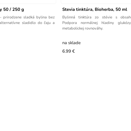
ty 50 / 250 g
Stevia tinktúra, Bioherba, 50 ml
 – prirodzene sladká bylina bez
Bylinná tinktúra zo stévie s obsa
lternatívne sladidlo do čaju a
Podpora normálnej hladiny glukó
metabolickej rovnováhy.
na sklade
6.99 €