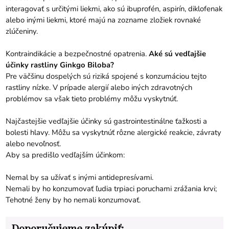
interagovať s určitými liekmi, ako sú ibuprofén, aspirín, diklofenak
alebo inými liekmi, ktoré majú na zozname zložiek rovnaké
zlúčeniny.
Kontraindikácie a bezpečnostné opatrenia.
Aké sú vedľajšie
účinky rastliny Ginkgo Biloba?
Pre väčšinu dospelých sú riziká spojené s konzumáciou tejto
rastliny nízke. V prípade alergií alebo iných zdravotných
problémov sa však tieto problémy môžu vyskytnúť.
Najčastejšie vedľajšie účinky sú gastrointestinálne ťažkosti a
bolesti hlavy. Môžu sa vyskytnúť rôzne alergické reakcie, závraty
alebo nevoľnosť.
Aby sa predišlo vedľajším účinkom:
Nemal by sa užívať s inými antidepresívami.
Nemali by ho konzumovať ľudia trpiaci poruchami zrážania krvi;
Tehotné ženy by ho nemali konzumovať.
Doporučujeme zakúpiť: