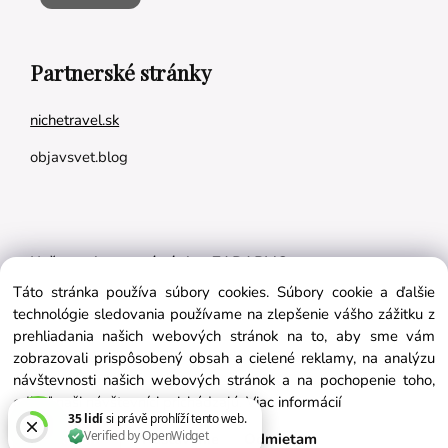
Partnerské stránky
nichetravel.sk
objavsvet.blog
Naše appky pre vás úplne ZADARMO:
Táto stránka používa súbory cookies. Súbory cookie a ďalšie
Tréningový plán na mieru
technológie sledovania používame na zlepšenie vášho zážitku z
BMI kalkulačka
prehliadania našich webových stránok na to, aby sme vám
zobrazovali prispôsobený obsah a cielené reklamy, na analýzu
Vygeneruj si výživový plán na mieru
návštevnosti našich webových stránok a na pochopenie toho,
odkiaľ naši návštevníci prichádzajú.
Viac informácií
Súhlasím
Nastavenie
Odmietam