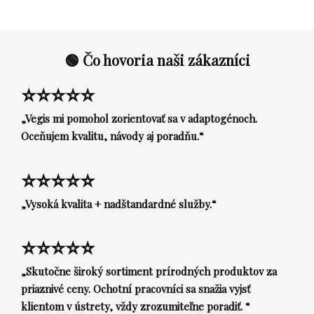
🟢 Čo hovoria naši zákazníci
⭐⭐⭐⭐⭐
„Vegis mi pomohol zorientovať sa v adaptogénoch.
Oceňujem kvalitu, návody aj poradňu.“
⭐⭐⭐⭐⭐
„Vysoká kvalita + nadštandardné služby.“
⭐⭐⭐⭐⭐
„Skutočne široký sortiment prírodných produktov za
priaznivé ceny. Ochotní pracovníci sa snažia vyjsť
klientom v ústrety, vždy zrozumiteľne poradiť. “