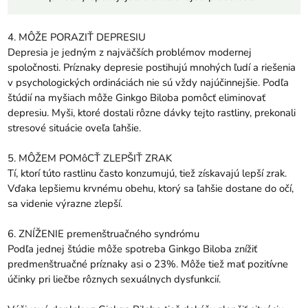
4. MÔŽE PORAZIŤ DEPRESIU
Depresia je jedným z najväčších problémov modernej
spoločnosti. Príznaky depresie postihujú mnohých ľudí a riešenia
v psychologických ordináciách nie sú vždy najúčinnejšie. Podľa
štúdií na myšiach môže Ginkgo Biloba pomôcť eliminovať
depresiu. Myši, ktoré dostali rôzne dávky tejto rastliny, prekonali
stresové situácie oveľa ľahšie.
5. MÔŽEM POMôCŤ ZLEPŠIŤ ZRAK
Tí, ktorí túto rastlinu často konzumujú, tiež získavajú lepší zrak.
Vďaka lepšiemu krvnému obehu, ktorý sa ľahšie dostane do očí,
sa videnie výrazne zlepší.
6. ZNÍŽENIE premenštruačného syndrómu
Podľa jednej štúdie môže spotreba Ginkgo Biloba znížiť
predmenštruačné príznaky asi o 23%. Môže tiež mať pozitívne
účinky pri liečbe rôznych sexuálnych dysfunkcií.