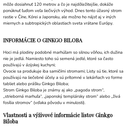
môže dosiahnuť 120 metrov a čo je najdôležitejšie, dokáže
ponúknuť ľuďom veľa liečivých výhod. Dnes tento úžasný strom
rastie v Číne, Kórei a Japonsku, ale možno ho nájsť aj v iných
miernych a subtropických oblastiach sveta vrátane Európy.
INFORMÁCIE O GINKGO BILOBA
Hoci má plodiny podobné marhúľam so silnou vôňou, ich dužina
nie je jedlá. Namiesto toho sú semená jedlé, ktoré sa často
používajú v ázijskej kuchyni;
Ovocie sa produkuje iba samičími stromami; Listy sú tie, ktoré sa
používajú na liečebné účely a sú prítomné v lekárňach vo forme
tabliet alebo prášku Ginkgo Biloba;
Strom Ginkgo Biloba je známy aj ako „pagoda strom“,
„strieborná marhuľa“, „japonský templársky strom“ alebo „živá
fosília stromov“ (vďaka pôvodu v minulosti).
Vlastnosti a výživové informácie listov Ginkgo
Biloba