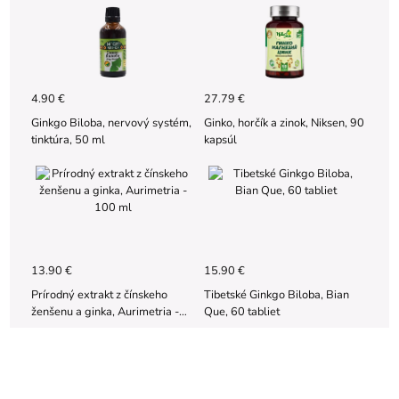
4.90 €
27.79 €
Ginkgo Biloba, nervový systém,
Ginko, horčík a zinok, Niksen, 90
tinktúra, 50 ml
kapsúl
13.90 €
15.90 €
Prírodný extrakt z čínskeho
Tibetské Ginkgo Biloba, Bian
ženšenu a ginka, Aurimetria -
Que, 60 tabliet
100 ml