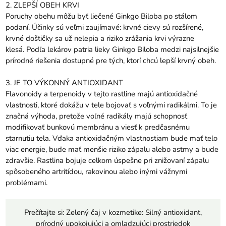
2. ZLEPŠÍ OBEH KRVI
Poruchy obehu môžu byť liečené Ginkgo Biloba po stálom
podaní. Účinky sú veľmi zaujímavé: krvné cievy sú rozšírené,
krvné doštičky sa už nelepia a riziko zrážania krvi výrazne
klesá. Podľa lekárov patria lieky Ginkgo Biloba medzi najsilnejšie
prírodné riešenia dostupné pre tých, ktorí chcú lepší krvný obeh.
3. JE TO VÝKONNÝ ANTIOXIDANT
Flavonoidy a terpenoidy v tejto rastline majú antioxidačné
vlastnosti, ktoré dokážu v tele bojovať s voľnými radikálmi. To je
značná výhoda, pretože voľné radikály majú schopnosť
modifikovať bunkovú membránu a viesť k predčasnému
starnutiu tela. Vďaka antioxidačným vlastnostiam bude mať telo
viac energie, bude mať menšie riziko zápalu alebo astmy a bude
zdravšie. Rastlina bojuje celkom úspešne pri znižovaní zápalu
spôsobeného artritídou, rakovinou alebo inými vážnymi
problémami.
Prečítajte si:
Zelený čaj v kozmetike: Silný antioxidant,
prírodný upokojujúci a omladzujúci prostriedok