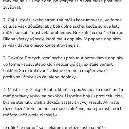
maximálne 120 mg / deň, po ktorých sa dávka môže postupne
zvyšovať.
2. Čaj. Listy ázijského stromu sa môžu konzumovať aj vo forme
čaju. Je však dôležité, aby boli úplne suché, keďže surové listy
môžu spôsobiť dosť veľa problémov. Bez kofeínu má čaj Ginkgo
Biloba všetky výhody, ktoré majú doplnky. V prípade doplnkov
je však dávka o niečo koncentrovanejšia.
3. Tinktúry. Pre tých, ktorí nechcú prehltnúť potravinové doplnky
vo forme kapsúl alebo ktorí neocenujú čaj, existuje variant
tinktúry. Sú extrahované z listov stromu a majú rovnaké
pozitívne účinky ako čaj alebo doplnky.
4. Masť. Listy Ginkgo Biloba, ktoré sa používajú ako masť, môžu
mať pozitívny vplyv na pokožku. Úspešne bojujú proti celulitíde,
bránia starnutiu pleti a dokážu zastaviť vývoj vrások. Ak máte
rôzne kožné lézie, pomocou masti založenej na tejto rastline ich
môžete liečiť oveľa rýchlejšie.
Je dôležité poradiť sa s lekárom, pretože rastlina môže