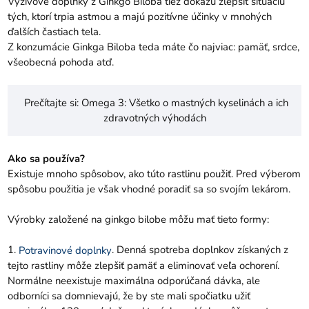
Výživové doplnky
z Ginkgo Biloba tiež dokážu zlepšiť situáciu
tých, ktorí trpia astmou a majú pozitívne účinky v mnohých
ďalších častiach tela.
Z konzumácie Ginkga Biloba teda máte čo najviac: pamäť, srdce,
všeobecná pohoda atď.
Prečítajte si:
Omega 3: Všetko o mastných kyselinách a ich
zdravotných výhodách
Ako sa používa?
Existuje mnoho spôsobov, ako túto rastlinu použiť. Pred výberom
spôsobu použitia je však vhodné poradiť sa so svojím lekárom.
Výrobky založené na ginkgo bilobe môžu mať tieto formy:
1.
. Denná spotreba doplnkov získaných z
Potravinové doplnky
tejto rastliny môže zlepšiť pamäť a eliminovať veľa ochorení.
Normálne neexistuje maximálna odporúčaná dávka, ale
odborníci sa domnievajú, že by ste mali spočiatku užiť