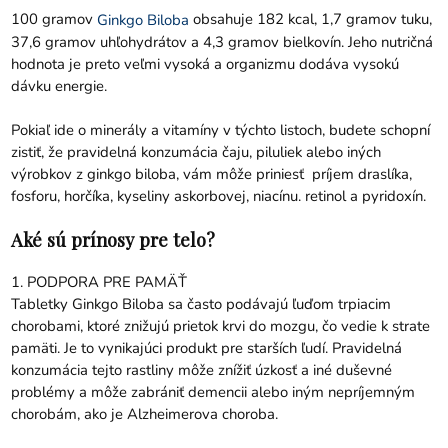
100 gramov
obsahuje 182 kcal, 1,7 gramov tuku,
Ginkgo Biloba
37,6 gramov uhľohydrátov a 4,3 gramov bielkovín. Jeho nutričná
hodnota je preto veľmi vysoká a organizmu dodáva vysokú
dávku energie.
Pokiaľ ide o minerály a vitamíny v týchto listoch, budete schopní
zistiť, že pravidelná konzumácia čaju, piluliek alebo iných
výrobkov z ginkgo biloba, vám môže priniesť príjem draslíka,
fosforu, horčíka, kyseliny askorbovej, niacínu. retinol a pyridoxín.
Aké sú prínosy pre telo?
1. PODPORA PRE PAMÄŤ
Tabletky Ginkgo Biloba sa často podávajú ľuďom trpiacim
chorobami, ktoré znižujú prietok krvi do mozgu, čo vedie k strate
pamäti. Je to vynikajúci produkt pre starších ľudí. Pravidelná
konzumácia tejto rastliny môže znížiť úzkosť a iné duševné
problémy a môže zabrániť demencii alebo iným nepríjemným
chorobám, ako je Alzheimerova choroba.