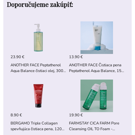
Doporučujeme zakúpiť:
23.90 €
13.90 €
ANOTHER FACE Peptathenol
ANOTHER FACE Čistiaca pena
Aqua Balance čistiaci olej, 300
Peptathenol Aqua Balance, 150
ml
ml
8.90 €
19.90 €
BERGAMO Triple Collagen
FARMSTAY CICA FARM Pore
spevňujúca čistiaca pena, 120
Cleansing OIL TO Foam -
ml
Čistiaci olej na póry, 115 ml