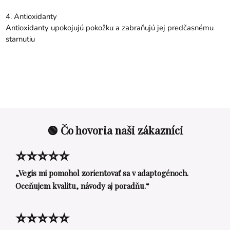
ml
4. Antioxidanty
Antioxidanty upokojujú pokožku a zabraňujú jej predčasnému
starnutiu
🟢 Čo hovoria naši zákazníci
⭐⭐⭐⭐⭐
„Vegis mi pomohol zorientovať sa v adaptogénoch.
Oceňujem kvalitu, návody aj poradňu.“
⭐⭐⭐⭐⭐