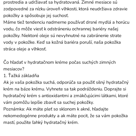
prostredia a udržiavať sa hydratovaná. Zimné mesiace sú
zodpovedné za nízku úroveň vlhkosti, ktorá neudržiava zdravie
pokožky a spôsobuje jej suchosť.
Máme tiež tendenciu nadmerne používať drsné mydlá a horúcu
vodu, čo môže viesť k odstráneniu ochrannej bariéry našej
pokožky. Niektoré oleje sú nevyhnutné na zabránenie strate
vody v pokožke. Keď sa kožná bariéra poruší, naša pokožka
stráca oleje a vlhkosť.
Čo hľadať v hydratačnom kréme počas suchých zimných
mesiacov?
1. Ťažká základňa
Ak je vaša pokožka suchá, odporúča sa použiť silný hydratačný
krém na báze krému. Vyhnete sa tak podráždeniu. Doprajte si
hydratačný krém s antioxidantmi a zmäkčujúcimi látkami, ktoré
vám pomôžu lepšie zbaviť sa suchej pokožky.
Poznámka: Ak máte pleť so sklonom k ​​akné, hľadajte
nekomedogénne produkty a ak máte pocit, že sa vám pokožka
mastí, použite ľahký hydratačný krém.