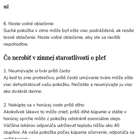
ml
6. Noste voľné oblečenie
Suchá pokožka v zime môže byť ešte viac podráždená, ak nosíte
tesné oblečenie. Noste voľné oblečenie, aby ste sa necítili
nepohodlne.
Čo nerobiť v zimnej starostlivosti o pleť
1. Neumývajte si tvár príliš často
Aj keď to znie protirečivo, príliš časté umývanie tváre môže ešte
viac dehydratovať vašu pokožku. Nečistite a neumývajte ju viac
ako dvakrát denne.
2. Nekúpte sa v horúcej vode príliš dlho
Akokoľvek lákavo to môže znieť, príliš dlhé kúpanie a státie v
horúcej sprche môže z pokožky odstrániť esenciálne oleje.
Väčšina lekárov odporúča udržiavať teplotu nižšiu ako 40
stupňov. Ak vaša pokožka počas kúpania sčervenie, odporúča sa
znížiť teplotu.