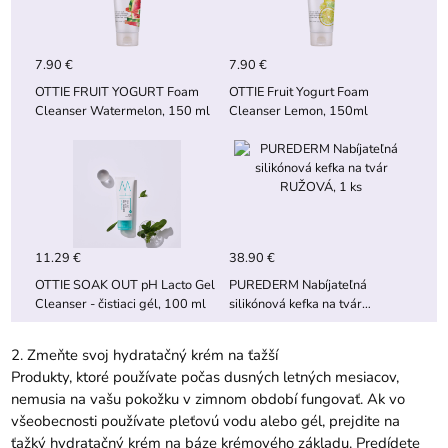
7.90 €
7.90 €
OTTIE FRUIT YOGURT Foam
OTTIE Fruit Yogurt Foam
Cleanser Watermelon, 150 ml
Cleanser Lemon, 150ml
11.29 €
38.90 €
OTTIE SOAK OUT pH Lacto Gel
PUREDERM Nabíjateľná
Cleanser - čistiaci gél, 100 ml
silikónová kefka na tvár
RUŽOVÁ, 1 ks
2. Zmeňte svoj hydratačný krém na ťažší
Produkty, ktoré používate počas dusných letných mesiacov,
nemusia na vašu pokožku v zimnom období fungovať. Ak vo
všeobecnosti používate pleťovú vodu alebo gél, prejdite na
ťažký hydratačný krém na báze krémového základu. Predídete