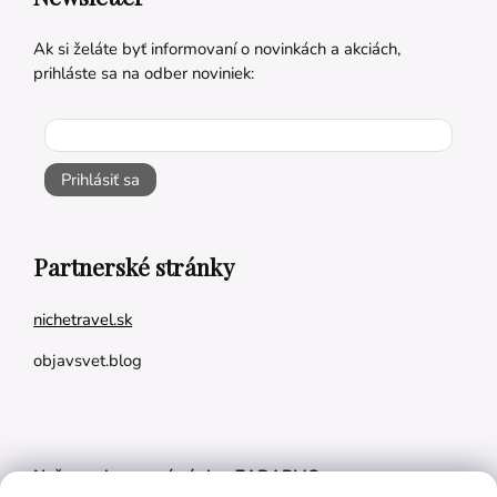
Ak si želáte byť informovaní o novinkách a akciách,
prihláste sa na odber noviniek:
Prihlásiť sa
Partnerské stránky
nichetravel.sk
objavsvet.blog
Naše appky pre vás úplne ZADARMO: