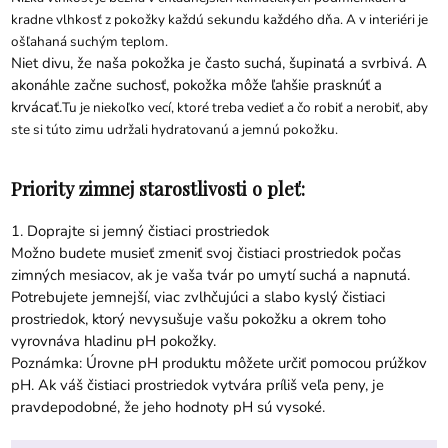
kradne vlhkosť z pokožky každú sekundu každého dňa. A v interiéri je
ošľahaná suchým teplom.
Niet divu, že naša pokožka je často suchá, šupinatá a svrbivá. A
akonáhle začne suchosť, pokožka môže ľahšie prasknúť a
krvácať.
Tu je niekoľko vecí, ktoré treba vedieť a čo robiť a nerobiť, aby
ste si túto zimu udržali hydratovanú a jemnú pokožku.
Priority zimnej starostlivosti o pleť:
1. Doprajte si jemný čistiaci prostriedok
Možno budete musieť zmeniť svoj čistiaci prostriedok počas
zimných mesiacov, ak je vaša tvár po umytí suchá a napnutá.
Potrebujete jemnejší, viac zvlhčujúci a slabo kyslý čistiaci
prostriedok, ktorý nevysušuje vašu pokožku a okrem toho
vyrovnáva hladinu pH pokožky.
Poznámka: Úrovne pH produktu môžete určiť pomocou prúžkov
pH. Ak váš čistiaci prostriedok vytvára príliš veľa peny, je
pravdepodobné, že jeho hodnoty pH sú vysoké.