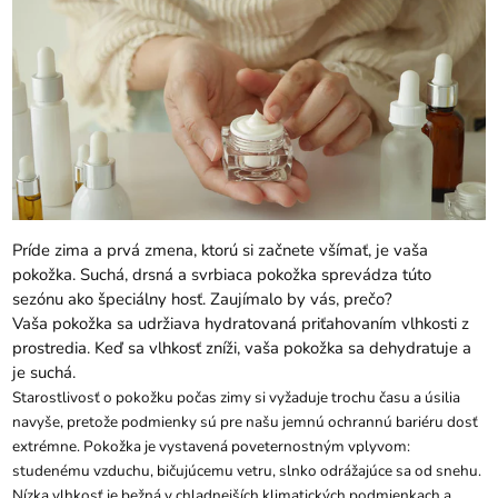
Príde zima a prvá zmena, ktorú si začnete všímať, je vaša
pokožka. Suchá, drsná a svrbiaca pokožka sprevádza túto
sezónu ako špeciálny hosť. Zaujímalo by vás, prečo?
Vaša pokožka sa udržiava hydratovaná priťahovaním vlhkosti z
prostredia. Keď sa vlhkosť zníži, vaša pokožka sa dehydratuje a
je suchá.
Starostlivosť o pokožku počas zimy si vyžaduje trochu času a úsilia
navyše, pretože podmienky sú pre našu jemnú ochrannú bariéru dosť
extrémne. Pokožka je vystavená poveternostným vplyvom:
studenému vzduchu, bičujúcemu vetru, slnko odrážajúce sa od snehu.
Nízka vlhkosť je bežná v chladnejších klimatických podmienkach a