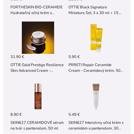
FORTHESKIN BIO-CERAMIDE
OTTIE Black Signature
Hydratačný očný krém s
Miniature Set, 3 x 30 ml + 15
ceramidmi, 30 ml
ml
31.90 €
5.90 €
OTTIE Gold Prestige Resilience
PRRETI Repair Ceramide
Skin Advanced Cream -
Cream - Ceramidový krém, 50
spevňujúci krém proti
ml
vráskam,50 ml
8.90 €
5.49 €
SKIN627 CERAMIDOVÉ sérum
SKIN627 Intenzívny očný krém s
na tvár s pantenolom, 50 ml
ceramidom a pantenolom, 30