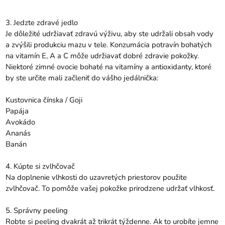
3. Jedzte zdravé jedlo
Je dôležité udržiavať zdravú výživu, aby ste udržali obsah vody
a zvýšili produkciu mazu v tele. Konzumácia potravín bohatých
na vitamín E, A a C môže udržiavať dobré zdravie pokožky.
Niektoré zimné ovocie bohaté na vitamíny a antioxidanty, ktoré
by ste určite mali začleniť do vášho jedálnička:
Kustovnica čínska / Goji
Papája
Avokádo
Ananás
Banán
4. Kúpte si zvlhčovač
Na doplnenie vlhkosti do uzavretých priestorov použite
zvlhčovač. To pomôže vašej pokožke prirodzene udržať vlhkosť.
5. Správny peeling
Robte si peeling dvakrát až trikrát týždenne. Ak to urobíte jemne