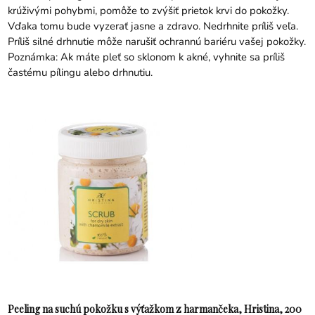
krúživými pohybmi, pomôže to zvýšiť prietok krvi do pokožky.
Vďaka tomu bude vyzerať jasne a zdravo. Nedrhnite príliš veľa.
Príliš silné drhnutie môže narušiť ochrannú bariéru vašej pokožky.
Poznámka: Ak máte pleť so sklonom k ​​akné, vyhnite sa príliš
častému pílingu alebo drhnutiu.
Peeling na suchú pokožku s výťažkom z harmančeka, Hristina, 200