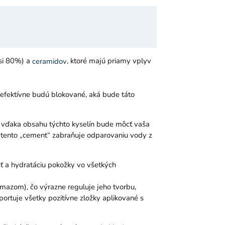
asi 80%) a
, ktoré majú priamy vplyv
ceramidov
 efektívne budú blokované, aká bude táto
e vďaka obsahu týchto kyselín bude môcť vaša
e tento „cement“ zabraňuje odparovaniu vody z
sť a hydratáciu pokožky vo všetkých
mazom), čo výrazne reguluje jeho tvorbu,
ortuje všetky pozitívne zložky aplikované s