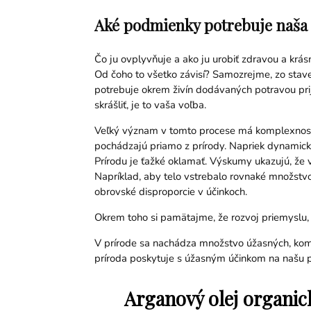
Aké podmienky potrebuje naša p
Čo ju ovplyvňuje a ako ju urobiť zdravou a krá
Od čoho to všetko závisí? Samozrejme, zo stave
potrebuje okrem živín dodávaných potravou prijí
skrášliť, je to vaša voľba.
Veľký význam v tomto procese má komplexnosť d
pochádzajú priamo z prírody. Napriek dynamick
Prírodu je ťažké oklamať. Výskumy ukazujú, že v
Napríklad, aby telo vstrebalo rovnaké množstvo
obrovské disproporcie v účinkoch.
Okrem toho si pamätajme, že rozvoj priemyslu, in
V prírode sa nachádza množstvo úžasných, komp
príroda poskytuje s úžasným účinkom na našu p
Arganový olej organic