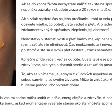
Ak sa do konca života nechystáte nalíčiť, tak ste na sp
neponúka zázraky, nebudete zrazu o 20 rokov mladšie.
Ak si však nájdete čas na jeho prečítanie, urobí to veľa 
dozviete všetko, čo potrebujete vedieť o pleti. A o jedn
zdokumentovaných spôsobov zlepšenia jej vlastností.
Nedostatky v starostlivosti o pleť žiadny mejkap nenapr
rozmazať, ale nie eliminovať. Čas neoklamete ani neve
polstoročie ste sa o svoju pleť nestarali, zrazu nebudet
Konečne príde večer, keď sa odlíčite. Oveľa lepšie je p
zdravú tvár, ako rýchlo zhasnúť svetlo a utekať do poste
To, ako sa vnímame, je jedným z kľúčových aspektov na
sebou samým a so svojím životom. Môže to znieť ako kli
budeme jednoducho vyzerať dobre.
ácia vás rozhodne môžu urobiť mladšie, energickejšie a zdravšie. A hoc
aka tomu, aj keď momentálne vyzeráte staršie ako ste, môžete spoma