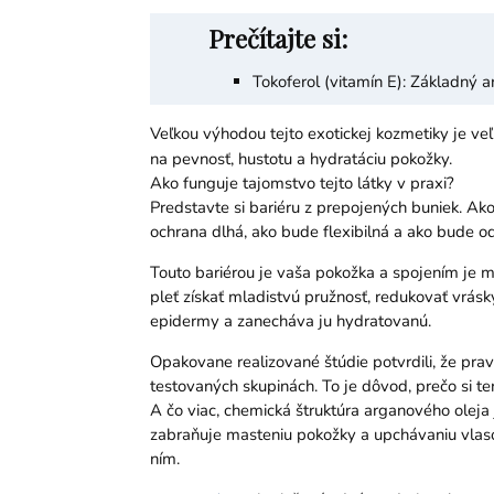
Prečítajte si:
Tokoferol (vitamín E): Základný 
Veľkou výhodou tejto exotickej kozmetiky je v
na pevnosť, hustotu a hydratáciu pokožky.
Ako funguje tajomstvo tejto látky v praxi?
Predstavte si bariéru z prepojených buniek. Ak
ochrana dlhá, ako bude flexibilná a ako bude 
Touto bariérou je vaša pokožka a spojením je 
pleť získať mladistvú pružnosť, redukovať vrás
epidermy a zanecháva ju hydratovanú.
Opakovane realizované štúdie potvrdili, že pra
testovaných skupinách. To je dôvod, prečo si ten
A čo viac, chemická štruktúra arganového olej
zabraňuje masteniu pokožky a upchávaniu vlasov
ním.