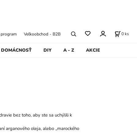
0
ks
ý program
Veľkoobchod - B2B
DOMÁCNOSŤ
DIY
A - Z
AKCIE
ravie bez toho, aby ste sa uchýlili k
vaní arganového oleja, alebo „marockého