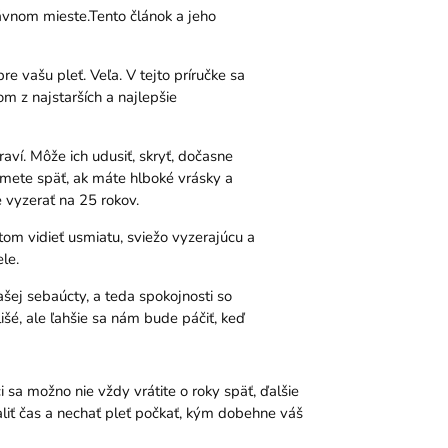
rávnom mieste.Tento článok a jeho
pre vašu pleť. Veľa. V tejto príručke sa
om z najstarších a najlepšie
aví. Môže ich udusiť, skryť, dočasne
zmete späť, ak máte hlboké vrásky a
e vyzerať na 25 rokov.
otom vidieť usmiatu, sviežo vyzerajúcu a
le.
šej sebaúcty, a teda spokojnosti so
šé, ale ľahšie sa nám bude páčiť, keď
i sa možno nie vždy vrátite o roky späť, ďalšie
liť čas a nechať pleť počkať, kým dobehne váš