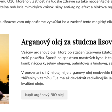
mu Q10, ktorého vlastnosti na ľudské zdravie sú také neoceniteľné a
diteľná redukcia mimických vrások, silný anti-aging efekt a hĺbková
, dôrazne vám odporúčame vyskúšať ho a zaviesť tento magický elixír
Arganový olej za studena liso
Vzácny arganový olej, ktorý po stlačení zčervená (zlato
zrelú pokožku. Špeciálne spektrum mastných kyselín to
kombináciou kyseliny olejovej, palmitovej a linolovej, s
V porovnaní s inými olejmi je arganový olej neobvykle 
zlúčeniny vitamínu E, a má až deväťkrát radikálnejšie l
kvalitné oleje.
kúpiť argánový BIO olej