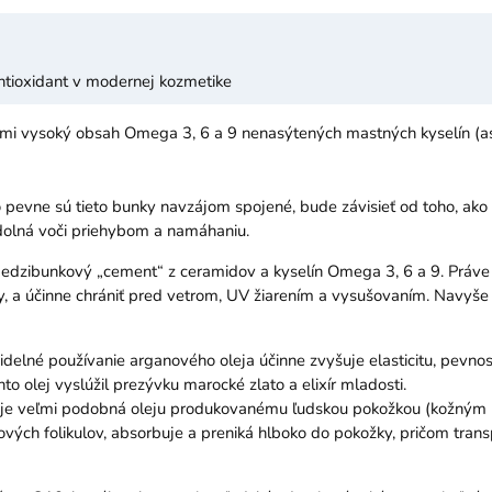
antioxidant v modernej kozmetike
eľmi vysoký obsah Omega 3, 6 a 9 nenasýtených mastných kyselín (
o pevne sú tieto bunky navzájom spojené, bude závisieť od toho, ako
odolná voči priehybom a namáhaniu.
medzibunkový „cement“ z ceramidov a kyselín Omega 3, 6 a 9. Práv
ky, a účinne chrániť pred vetrom, UV žiarením a vysušovaním. Navyš
videlné používanie arganového oleja účinne zvyšuje elasticitu, pevno
to olej vyslúžil prezývku marocké zlato a elixír mladosti.
a je veľmi podobná oleju produkovanému ľudskou pokožkou (kožným 
ých folikulov, absorbuje a preniká hlboko do pokožky, pričom transp