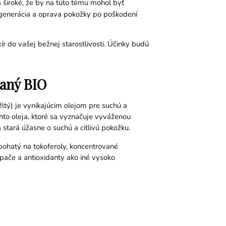
 široké, že by na túto tému mohol byť
 regenerácia a oprava pokožky po poškodení
 do vašej bežnej starostlivosti. Účinky budú
vaný BIO
žltý) je vynikajúcim olejom pre suchú a
hto oleja, ktoré sa vyznačuje vyváženou
a stará úžasne o suchú a citlivú pokožku.
bohatý na tokoferoly, koncentrované
apače a antioxidanty ako iné vysoko