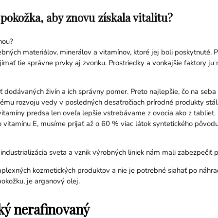
okožka, aby znovu získala vitalitu?
snou?
bných materiálov, minerálov a vitamínov, ktoré jej boli poskytnuté. 
mať tie správne prvky aj zvonku. Prostriedky a vonkajšie faktory ju 
odávaných živín a ich správny pomer. Preto najlepšie, čo na seba m
ému rozvoju vedy v posledných desaťročiach prírodné produkty stál
itamíny predsa len oveľa lepšie vstrebávame z ovocia ako z tabliet.
 vitamínu E, musíme prijať až o 60 % viac látok syntetického pôvod
dustrializácia sveta a vznik výrobných liniek nám mali zabezpečiť prod
lexných kozmetických produktov a nie je potrebné siahať po náhradá
okožku, je arganový olej.
ký nerafinovaný