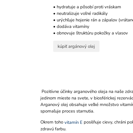
• hydratuje a pôsobí proti vráskam
• neutralizuje voľné radikály
• urýchľuje hojenie rán a zápalov (vrátan
• dodáva vitamíny
• obnovuje štruktúru pokožky a vlasov
kúpiť argánový olej
Pozitívne účinky arganového oleja na naše zdra
jedinom mieste na svete, v biosférickej rezervác
Arganový olej obsahuje veľké množstvo vitamínu
spomaľuje proces starnutia.
Okrem toho
posilňuje cievy, chráni p
vitamín E
zdravú farbu.