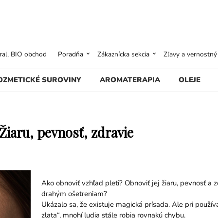
ural, BIO obchod
Poradňa
Zákaznícka sekcia
Zľavy a vernostn
OZMETICKÉ SUROVINY
AROMATERAPIA
OLEJE
Žiaru, pevnosť, zdravie
Ako obnoviť vzhľad pleti? Obnoviť jej žiaru, pevnosť a zd
drahým ošetreniam?
Ukázalo sa, že existuje magická prísada. Ale pri použí
zlata“, mnohí ľudia stále robia rovnakú chybu.