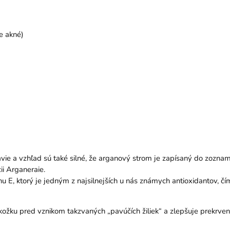
e akné)
vie a vzhľad sú také silné, že arganový strom je zapísaný do zozna
ii Arganeraie.
 E, ktorý je jedným z najsilnejších u nás známych antioxidantov, čí
okožku pred vznikom takzvaných „pavúčích žiliek“ a zlepšuje prekrven