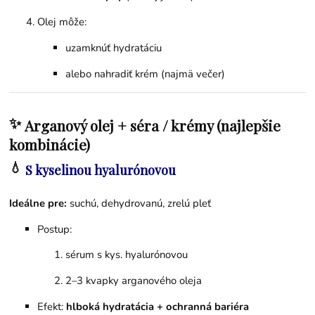
Olej môže:
uzamknúť hydratáciu
alebo nahradiť krém (najmä večer)
✨
Arganový olej + séra / krémy (najlepšie
kombinácie)
💧
S kyselinou hyalurónovou
Ideálne pre:
suchú, dehydrovanú, zrelú pleť
Postup:
sérum s kys. hyalurónovou
2–3 kvapky arganového oleja
Efekt:
hlboká hydratácia + ochranná bariéra