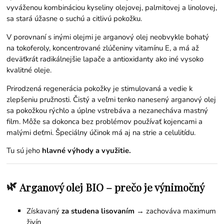
vyváženou kombináciou kyseliny olejovej, palmitovej a linolovej,
sa stará úžasne o suchú a citlivú pokožku.
V porovnaní s inými olejmi je arganový olej neobvykle bohatý
na tokoferoly, koncentrované zlúčeniny vitamínu E, a má až
deväťkrát radikálnejšie lapače a antioxidanty ako iné vysoko
kvalitné oleje.
Prirodzená regenerácia pokožky je stimulovaná a vedie k
zlepšeniu pružnosti. Čistý a veľmi tenko nanesený arganový olej
sa pokožkou rýchlo a úplne vstrebáva a nezanecháva mastný
film. Môže sa dokonca bez problémov používať kojencami a
malými deťmi. Špeciálny účinok má aj na strie a celulitídu.
Tu sú jeho
hlavné výhody a využitie.
🌿
Arganový olej BIO – prečo je výnimočný
Získavaný
za studena lisovaním
→ zachováva maximum
živín