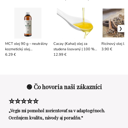
MCT olej 90 g – neutrálny
Cacay (Kahai) olej za
Ricínový olej L
kozmetický olej
studena lisovaný | 100 %
3.90 €
(Caprylic/Capric
prírodný anti-age olej
6.29 €
12.99 €
Triglyceride)
🟢 Čo hovoria naši zákazníci
⭐⭐⭐⭐⭐
„Vegis mi pomohol zorientovať sa v adaptogénoch.
Oceňujem kvalitu, návody aj poradňu.“