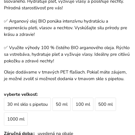
lisovaného. Hydratuje pleť, vyživuje vlasy a posilňuje nechty.
Prírodná starostlivosť pre vás!
✅ Arganový olej BIO ponúka intenzívnu hydratáciu a
regeneráciu pleti, vlasov a nechtov. Vyskúšajte silu prírody pre
krásu a zdravie!
✅ Využite výhody 100 % čistého BIO arganového oleja. Rýchlo
sa vstrebáva, hydratuje pleť a vyživuje vlasy. Ideálny pre citlivú
pokožku a zdravé nechty!
Oleje dodávame v tmavých PET fľašiach. Pokiaľ máte záujem,
je možné zvoliť si možnosť dodania v tmavom skle s pipetou.
vyberte veľkosť
:
30 ml sklo s pipetou
50 ml
100 ml
500 ml
1000 ml
Záručná doba::
uvedená na obale