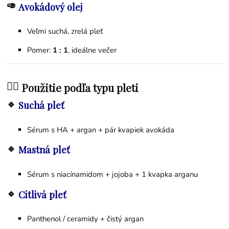
🥑
Avokádový olej
Veľmi suchá, zrelá pleť
Pomer:
1 : 1
, ideálne večer
💆‍♀️
Použitie podľa typu pleti
🔹
Suchá pleť
Sérum s HA + argan + pár kvapiek avokáda
🔹
Mastná pleť
Sérum s niacínamidom + jojoba + 1 kvapka arganu
🔹
Citlivá pleť
Panthenol / ceramidy + čistý argan