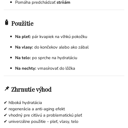
Pomáha predchádzať
striiám
🧴
Použitie
Na pleť:
pár kvapiek na vlhkú pokožku
Na vlasy:
do končekov alebo ako zábal
Na telo:
po sprche na hydratáciu
Na nechty:
vmasírovať do lôžka
📌
Zhrnutie výhod
✔ hlboká hydratácia
✔ regenerácia a anti-aging efekt
✔ vhodný pre citlivú a problematickú pleť
✔ univerzálne použitie – pleť, vlasy, telo