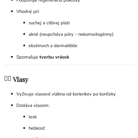
Podporuje regeneráciu pokožky
Vhodný pri:
suchej a citlivej pleti
akné (neupcháva póry – nekomedogénny)
ekzémoch a dermatitíde
Spomaľuje
tvorbu vrások
💇‍♀️
Vlasy
Vyživuje vlasové vlákna od korienkov po končeky
Dodáva vlasom:
lesk
hebkosť