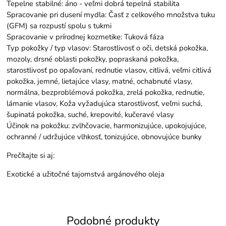
Tepelne stabilné: áno - veľmi dobrá tepelná stabilita
Spracovanie pri dusení mydla: Časť z celkového množstva tuku
(GFM) sa rozpustí spolu s tukmi
Spracovanie v prírodnej kozmetike: Tuková fáza
Typ pokožky / typ vlasov: Starostlivosť o oči, detská pokožka,
mozoly, drsné oblasti pokožky, popraskaná pokožka,
starostlivosť po opaľovaní, rednutie vlasov, citlivá, veľmi citlivá
pokožka, jemné, lietajúce vlasy, matné, ochabnuté vlasy,
normálna, bezproblémová pokožka, zrelá pokožka, rednutie,
lámanie vlasov, Koža vyžadujúca starostlivosť, veľmi suchá,
šupinatá pokožka, suché, krepovité, kučeravé vlasy
Účinok na pokožku: zvlhčovacie, harmonizujúce, upokojujúce,
ochranné / udržujúce vlhkosť, tonizujúce, obnovujúce bunky
Prečítajte si aj:
Exotické a užitočné tajomstvá argánového oleja
Podobné produkty