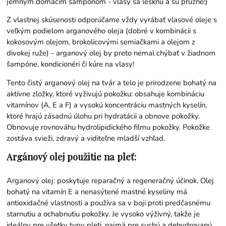
jemným domácim šampónom - vlasy sa lesknú a sú pružné!)
Z vlastnej skúsenosti odporúčame vždy vyrábať vlasové oleje s
veľkým podielom arganového oleja (dobré v kombinácii s
kokosovým olejom, brokolicovými semiačkami a olejom z
divokej ruže) - arganový olej by preto nemal chýbať v žiadnom
šampóne, kondicionéri či kúre na vlasy!
Tento čistý arganový olej na tvár a telo je prirodzene bohatý na
aktívne zložky, ktoré vyživujú pokožku: obsahuje kombináciu
vitamínov (A, E a F) a vysokú koncentráciu mastných kyselín,
ktoré hrajú zásadnú úlohu pri hydratácii a obnove pokožky.
Obnovuje rovnováhu hydrolipidického filmu pokožky. Pokožke
zostáva svieži, zdravý a viditeľne mladší vzhľad.
Argánový olej použitie na pleť:
Arganový olej: poskytuje reparačný a regeneračný účinok. Olej
bohatý na vitamín E a nenasýtené mastné kyseliny má
antioxidačné vlastnosti a používa sa v boji proti predčasnému
starnutiu a ochabnutiu pokožky. Je vysoko výživný, takže je
ideálny pre všetky typy pleti, najmä pre suchú a dehydrovanú