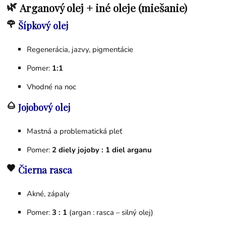
🌿
Arganový olej + iné oleje (miešanie)
🌹
Šípkový olej
Regenerácia, jazvy, pigmentácie
Pomer:
1:1
Vhodné na noc
🌰
Jojobový olej
Mastná a problematická pleť
Pomer:
2 diely jojoby : 1 diel arganu
🖤
Čierna rasca
Akné, zápaly
Pomer:
3 : 1
(argan : rasca – silný olej)