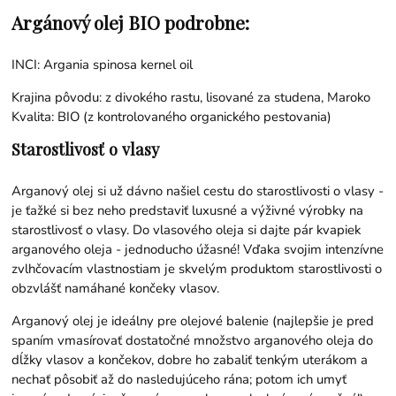
Argánový olej BIO podrobne:
INCI: Argania spinosa kernel oil
Krajina pôvodu: z divokého rastu, lisované za studena, Maroko
Kvalita: BIO (z kontrolovaného organického pestovania)
Starostlivosť o vlasy
Arganový olej si už dávno našiel cestu do starostlivosti o vlasy -
je ťažké si bez neho predstaviť luxusné a výživné výrobky na
starostlivosť o vlasy. Do vlasového oleja si dajte pár kvapiek
arganového oleja - jednoducho úžasné! Vďaka svojim intenzívne
zvlhčovacím vlastnostiam je skvelým produktom starostlivosti o
obzvlášť namáhané končeky vlasov.
Arganový olej je ideálny pre olejové balenie (najlepšie je pred
spaním vmasírovať dostatočné množstvo arganového oleja do
dĺžky vlasov a končekov, dobre ho zabaliť tenkým uterákom a
nechať pôsobiť až do nasledujúceho rána; potom ich umyť