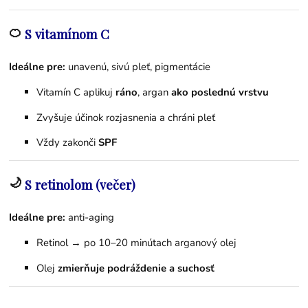
🍊
S vitamínom C
Ideálne pre:
unavenú, sivú pleť, pigmentácie
Vitamín C aplikuj
ráno
, argan
ako poslednú vrstvu
Zvyšuje účinok rozjasnenia a chráni pleť
Vždy zakonči
SPF
🌙
S retinolom (večer)
Ideálne pre:
anti-aging
Retinol → po 10–20 minútach arganový olej
Olej
zmierňuje podráždenie a suchosť