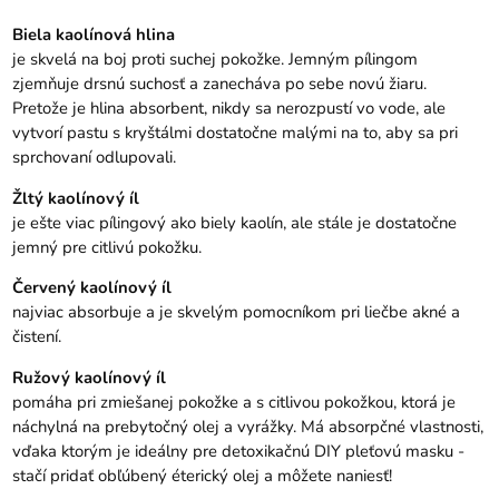
Biela kaolínová hlina
je skvelá na boj proti suchej pokožke. Jemným pílingom
zjemňuje drsnú suchosť a zanecháva po sebe novú žiaru.
Pretože je hlina absorbent, nikdy sa nerozpustí vo vode, ale
vytvorí pastu s kryštálmi dostatočne malými na to, aby sa pri
sprchovaní odlupovali.
Žltý kaolínový íl
je ešte viac pílingový ako biely kaolín, ale stále je dostatočne
jemný pre citlivú pokožku.
Červený kaolínový íl
najviac absorbuje a je skvelým pomocníkom pri liečbe akné a
čistení.
Ružový kaolínový íl
pomáha pri zmiešanej pokožke a s citlivou pokožkou, ktorá je
náchylná na prebytočný olej a vyrážky. Má absorpčné vlastnosti,
vďaka ktorým je ideálny pre detoxikačnú DIY pleťovú masku -
stačí pridať obľúbený éterický olej a môžete naniesť!