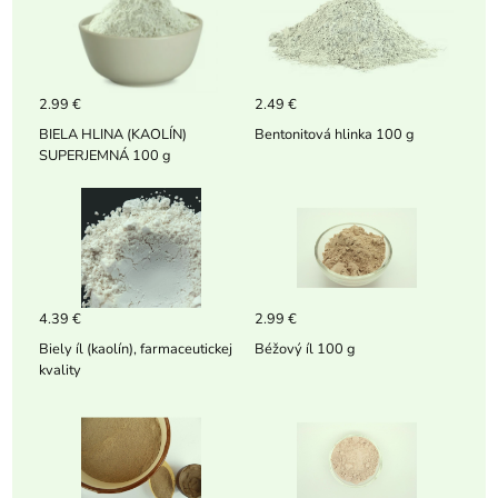
2.99 €
2.49 €
BIELA HLINA (KAOLÍN)
Bentonitová hlinka 100 g
SUPERJEMNÁ 100 g
4.39 €
2.99 €
Biely íl (kaolín), farmaceutickej
Béžový íl 100 g
kvality