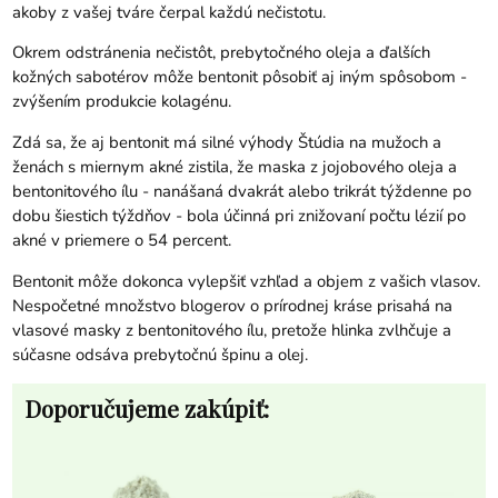
akoby z vašej tváre čerpal každú nečistotu.
Okrem odstránenia nečistôt, prebytočného oleja a ďalších
kožných sabotérov môže bentonit pôsobiť aj iným spôsobom -
zvýšením produkcie kolagénu.
Zdá sa, že aj bentonit má silné výhody Štúdia na mužoch a
ženách s miernym akné zistila, že maska ​​z jojobového oleja a
bentonitového ílu - nanášaná dvakrát alebo trikrát týždenne po
dobu šiestich týždňov - bola účinná pri znižovaní počtu lézií po
akné v priemere o 54 percent.
Bentonit môže dokonca vylepšiť vzhľad a objem z vašich vlasov.
Nespočetné množstvo blogerov o prírodnej kráse prisahá na
vlasové masky z bentonitového ílu, pretože hlinka zvlhčuje a
súčasne odsáva prebytočnú špinu a olej.
Doporučujeme zakúpiť: