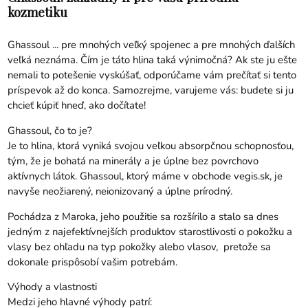
kozmetiku
Ghassoul ... pre mnohých veľký spojenec a pre mnohých ďalších
veľká neznáma. Čím je táto hlina taká výnimočná? Ak ste ju ešte
nemali to potešenie vyskúšať, odporúčame vám prečítať si tento
príspevok až do konca. Samozrejme, varujeme vás: budete si ju
chcieť kúpiť hneď, ako dočítate!
Ghassoul, čo to je?
Je to hlina, ktorá vyniká svojou veľkou absorpčnou schopnosťou,
tým, že je bohatá na minerály a je úplne bez povrchovo
aktívnych látok. Ghassoul, ktorý máme v obchode vegis.sk, je
navyše neožiarený, neionizovaný a úplne prírodný.
Pochádza z Maroka, jeho použitie sa rozšírilo a stalo sa dnes
jedným z najefektívnejších produktov starostlivosti o pokožku a
vlasy bez ohľadu na typ pokožky alebo vlasov, pretože sa
dokonale prispôsobí vašim potrebám.
Výhody a vlastnosti
Medzi jeho hlavné výhody patrí: