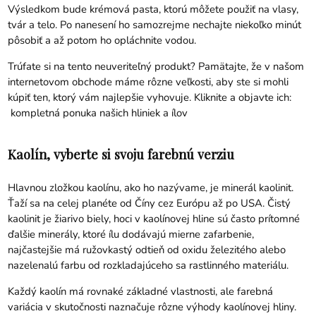
Výsledkom bude krémová pasta, ktorú môžete použiť na vlasy,
tvár a telo. Po nanesení ho samozrejme nechajte niekoľko minút
pôsobiť a až potom ho opláchnite vodou.
Trúfate si na tento neuveriteľný produkt? Pamätajte, že v našom
internetovom obchode máme rôzne veľkosti, aby ste si mohli
kúpiť ten, ktorý vám najlepšie vyhovuje. Kliknite a objavte ich:
kompletná ponuka našich hliniek a ílov
Kaolín, vyberte si svoju farebnú verziu
Hlavnou zložkou kaolínu, ako ho nazývame, je minerál kaolinit.
Ťaží sa na celej planéte od Číny cez Európu až po USA. Čistý
kaolinit je žiarivo biely, hoci v kaolínovej hline sú často prítomné
ďalšie minerály, ktoré ílu dodávajú mierne zafarbenie,
najčastejšie má ružovkastý odtieň od oxidu železitého alebo
nazelenalú farbu od rozkladajúceho sa rastlinného materiálu.
Každý kaolín má rovnaké základné vlastnosti, ale farebná
variácia v skutočnosti naznačuje rôzne výhody kaolínovej hliny.