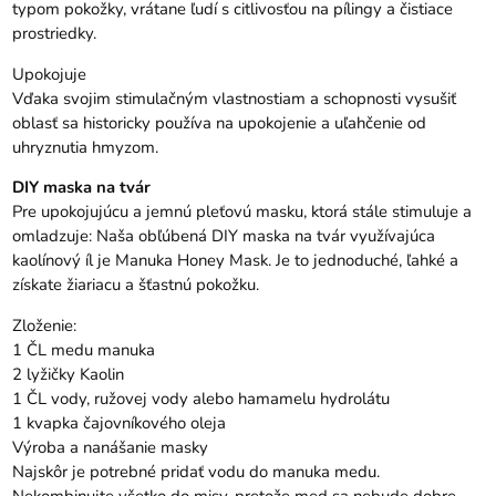
typom pokožky, vrátane ľudí s citlivosťou na pílingy a čistiace
prostriedky.
Upokojuje
Vďaka svojim stimulačným vlastnostiam a schopnosti vysušiť
oblasť sa historicky používa na upokojenie a uľahčenie od
uhryznutia hmyzom.
DIY maska ​​na tvár
Pre upokojujúcu a jemnú pleťovú masku, ktorá stále stimuluje a
omladzuje: Naša obľúbená DIY maska ​​na tvár využívajúca
kaolínový íl je Manuka Honey Mask. Je to jednoduché, ľahké a
získate žiariacu a šťastnú pokožku.
Zloženie:
1 ČL medu manuka
2 lyžičky Kaolin
1 ČL vody, ružovej vody alebo hamamelu hydrolátu
1 kvapka čajovníkového oleja
Výroba a nanášanie masky
Najskôr je potrebné pridať vodu do manuka medu.