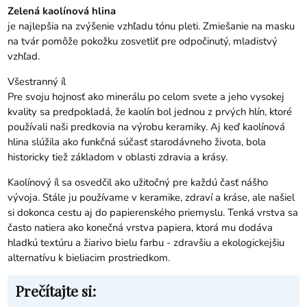
Zelená kaolínová hlina
je najlepšia na zvýšenie vzhľadu tónu pleti. Zmiešanie na masku
na tvár pomôže pokožku zosvetliť pre odpočinutý, mladistvý
vzhľad.
Všestranný íl
Pre svoju hojnosť ako minerálu po celom svete a jeho vysokej
kvality sa predpokladá, že kaolín bol jednou z prvých hlín, ktoré
používali naši predkovia na výrobu keramiky. Aj keď kaolínová
hlina slúžila ako funkčná súčasť starodávneho života, bola
historicky tiež základom v oblasti zdravia a krásy.
Kaolínový íl sa osvedčil ako užitočný pre každú časť nášho
vývoja. Stále ju používame v keramike, zdraví a kráse, ale našiel
si dokonca cestu aj do papierenského priemyslu. Tenká vrstva sa
často natiera ako konečná vrstva papiera, ktorá mu dodáva
hladkú textúru a žiarivo bielu farbu - zdravšiu a ekologickejšiu
alternatívu k bieliacim prostriedkom.
Prečítajte si: