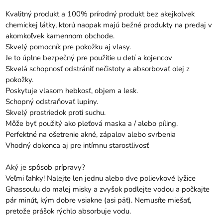
Kvalitný produkt a 100% prírodný produkt bez akejkoľvek
chemickej látky, ktorú naopak majú bežné produkty na predaj v
akomkoľvek kamennom obchode.
Skvelý pomocník pre pokožku aj vlasy.
Je to úplne bezpečný pre použitie u detí a kojencov
Skvelá schopnosť odstrániť nečistoty a absorbovať olej z
pokožky.
Poskytuje vlasom hebkosť, objem a lesk.
Schopný odstraňovať lupiny.
Skvelý prostriedok proti suchu.
Môže byť použitý ako pleťová maska ​​a / alebo píling.
Perfektné na ošetrenie akné, zápalov alebo svrbenia
Vhodný dokonca aj pre intímnu starostlivosť
Aký je spôsob prípravy?
Veľmi ľahky! Nalejte len jednu alebo dve polievkové lyžice
Ghassoulu do malej misky a zvyšok podlejte vodou a počkajte
pár minút, kým dobre vsiakne (asi päť). Nemusíte miešať,
pretože prášok rýchlo absorbuje vodu.