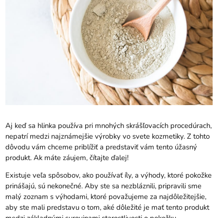
Aj keď sa hlinka používa pri mnohých skrášľovacích procedúrach,
nepatrí medzi najznámejšie výrobky vo svete kozmetiky. Z tohto
dôvodu vám chceme priblížiť a predstaviť vám tento úžasný
produkt. Ak máte záujem, čítajte ďalej!
Existuje veľa spôsobov, ako používať íly, a výhody, ktoré pokožke
prinášajú, sú nekonečné. Aby ste sa nezbláznili, pripravili sme
malý zoznam s výhodami, ktoré považujeme za najdôležitejšie,
aby ste mali predstavu o tom, aké dôležité je mať tento produkt