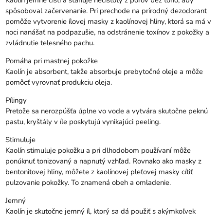
Kaolín jemne čistí a sťahuje nečistoty z pórov bez toho, aby
spôsoboval začervenanie. Pri prechode na prírodný dezodorant
pomôže vytvorenie ílovej masky z kaolínovej hliny, ktorá sa má v
noci nanášať na podpazušie, na odstránenie toxínov z pokožky a
zvládnutie telesného pachu.
Pomáha pri mastnej pokožke
Kaolín je absorbent, takže absorbuje prebytočné oleje a môže
pomôcť vyrovnať produkciu oleja.
Pílingy
Pretože sa nerozpúšťa úplne vo vode a vytvára skutočne peknú
pastu, kryštály v íle poskytujú vynikajúci peeling.
Stimuluje
Kaolín stimuluje pokožku a pri dlhodobom používaní môže
ponúknuť tonizovaný a napnutý vzhľad. Rovnako ako masky z
bentonitovej hliny, môžete z kaolínovej pleťovej masky cítiť
pulzovanie pokožky. To znamená obeh a omladenie.
Jemný
Kaolín je skutočne jemný íl, ktorý sa dá použiť s akýmkoľvek