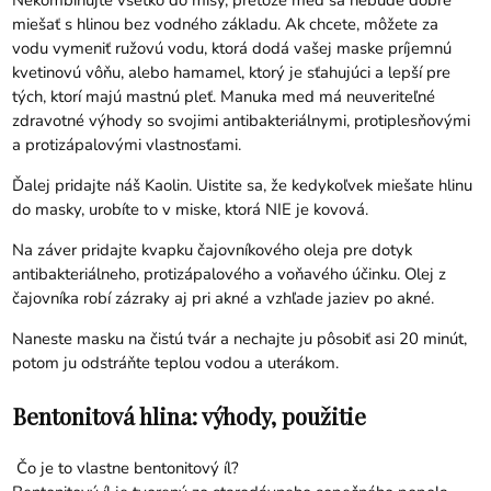
Nekombinujte všetko do misy, pretože med sa nebude dobre
miešať s hlinou bez vodného základu. Ak chcete, môžete za
vodu vymeniť ružovú vodu, ktorá dodá vašej maske príjemnú
kvetinovú vôňu, alebo hamamel, ktorý je sťahujúci a lepší pre
tých, ktorí majú mastnú pleť. Manuka med má neuveriteľné
zdravotné výhody so svojimi antibakteriálnymi, protiplesňovými
a protizápalovými vlastnosťami.
Ďalej pridajte náš Kaolin. Uistite sa, že kedykoľvek miešate hlinu
do masky, urobíte to v miske, ktorá NIE je kovová.
Na záver pridajte kvapku čajovníkového oleja pre dotyk
antibakteriálneho, protizápalového a voňavého účinku. Olej z
čajovníka robí zázraky aj pri akné a vzhľade jaziev po akné.
Naneste masku na čistú tvár a nechajte ju pôsobiť asi 20 minút,
potom ju odstráňte teplou vodou a uterákom.
Bentonitová hlina: výhody, použitie
Čo je to vlastne bentonitový íl?