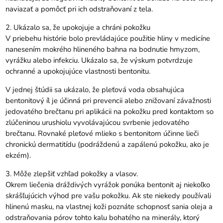
naviazať a pomôcť pri ich odstraňovaní z tela.
2. Ukázalo sa, že upokojuje a chráni pokožku
V priebehu histórie bolo prevládajúce použitie hliny v medicíne
nanesením mokrého hlineného bahna na bodnutie hmyzom,
vyrážku alebo infekciu. Ukázalo sa, že výskum potvrdzuje
ochranné a upokojujúce vlastnosti bentonitu.
V jednej štúdii sa ukázalo, že pleťová voda obsahujúca
bentonitový íl je účinná pri prevencii alebo znižovaní závažnosti
jedovatého brečtanu pri aplikácii na pokožku pred kontaktom so
zlúčeninou urushiolu vyvolávajúcou svrbenie jedovatého
brečtanu. Rovnaké pleťové mlieko s bentonitom účinne lieči
chronickú dermatitídu (podráždenú a zapálenú pokožku, ako je
ekzém).
3. Môže zlepšiť vzhľad pokožky a vlasov.
Okrem liečenia dráždivých vyrážok ponúka bentonit aj niekoľko
skrášľujúcich výhod pre vašu pokožku. Ak ste niekedy používali
hlinenú masku, na vlastnej koži poznáte schopnosť sania oleja a
odstraňovania pórov tohto kalu bohatého na minerály, ktorý