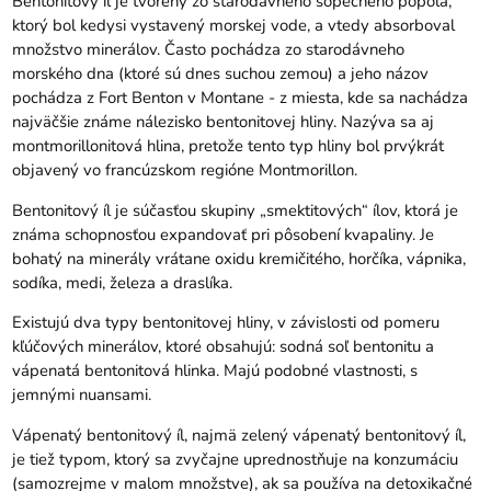
Bentonitový íl je tvorený zo starodávneho sopečného popola,
ktorý bol kedysi vystavený morskej vode, a vtedy absorboval
množstvo minerálov. Často pochádza zo starodávneho
morského dna (ktoré sú dnes suchou zemou) a jeho názov
pochádza z Fort Benton v Montane - z miesta, kde sa nachádza
najväčšie známe nálezisko bentonitovej hliny. Nazýva sa aj
montmorillonitová hlina, pretože tento typ hliny bol prvýkrát
objavený vo francúzskom regióne Montmorillon.
Bentonitový íl je súčasťou skupiny „smektitových“ ílov, ktorá je
známa schopnosťou expandovať pri pôsobení kvapaliny. Je
bohatý na minerály vrátane oxidu kremičitého, horčíka, vápnika,
sodíka, medi, železa a draslíka.
Existujú dva typy bentonitovej hliny, v závislosti od pomeru
kľúčových minerálov, ktoré obsahujú: sodná soľ bentonitu a
vápenatá bentonitová hlinka. Majú podobné vlastnosti, s
jemnými nuansami.
Vápenatý bentonitový íl, najmä zelený vápenatý bentonitový íl,
je tiež typom, ktorý sa zvyčajne uprednostňuje na konzumáciu
(samozrejme v malom množstve), ak sa používa na detoxikačné