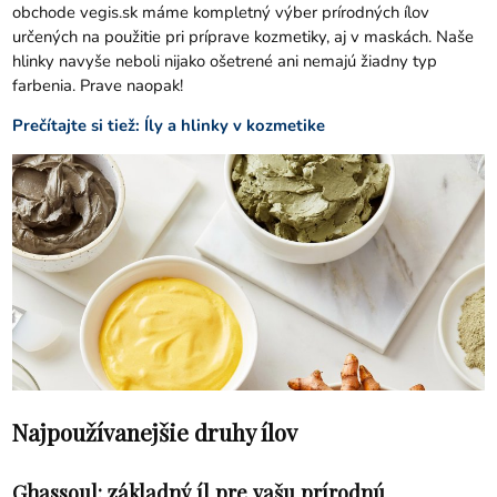
obchode vegis.sk máme kompletný výber prírodných ílov
určených na použitie pri príprave kozmetiky, aj v maskách. Naše
hlinky navyše neboli nijako ošetrené ani nemajú žiadny typ
farbenia. Prave naopak!
Prečítajte si tiež:
Íly a hlinky v kozmetike
Najpoužívanejšie druhy ílov
Ghassoul: základný íl pre vašu prírodnú