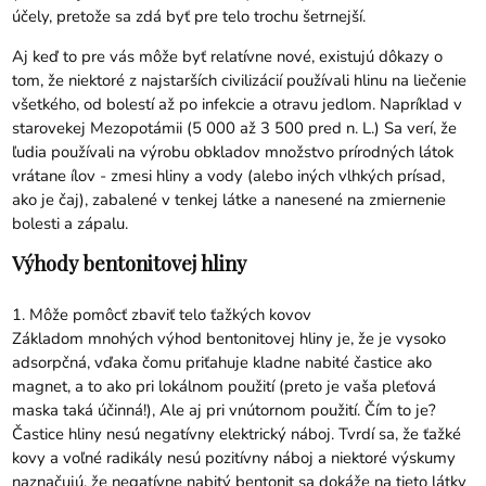
účely, pretože sa zdá byť pre telo trochu šetrnejší.
Aj keď to pre vás môže byť relatívne nové, existujú dôkazy o
tom, že niektoré z najstarších civilizácií používali hlinu na liečenie
všetkého, od bolestí až po infekcie a otravu jedlom. Napríklad v
starovekej Mezopotámii (5 000 až 3 500 pred n. L.) Sa verí, že
ľudia používali na výrobu obkladov množstvo prírodných látok
vrátane ílov - zmesi hliny a vody (alebo iných vlhkých prísad,
ako je čaj), zabalené v tenkej látke a nanesené na zmiernenie
bolesti a zápalu.
Výhody bentonitovej hliny
1. Môže pomôcť zbaviť telo ťažkých kovov
Základom mnohých výhod bentonitovej hliny je, že je vysoko
adsorpčná, vďaka čomu priťahuje kladne nabité častice ako
magnet, a to ako pri lokálnom použití (preto je vaša pleťová
maska ​​taká účinná!), Ale aj pri vnútornom použití. Čím to je?
Častice hliny nesú negatívny elektrický náboj. Tvrdí sa, že ťažké
kovy a voľné radikály nesú pozitívny náboj a niektoré výskumy
naznačujú, že negatívne nabitý bentonit sa dokáže na tieto látky