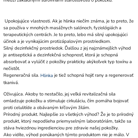
medzi základnými surovinami starostlivosti o pokožku.
Upokojujúce vlastnosti. Ak je hlinka niečím známa, je to preto, že
sa používa v mnohých masážnych salónoch, fyziológiách a
terapeutických centrách. Je to preto, lebo má silný upokojujúci
účinok a je vynikajúcim protizápalovým prostriedkom.
Silný dezinfekčný prostriedok. Ďalšou z jej najznámejších výhod
je antiseptická a dezinfekčná schopnosť, ktorá je schopná
absorbovať a vylúčiť z pokožky prakticky akýkoľvek typ toxínu a
nečistôt.
Regeneračná sila.
je tiež schopná hojiť rany a regenerovať
Hlinka
tkanivá.
Oživujúca. Akoby to nestačilo, jej veľká revitalizačná sila
omladzuje pokožku a stimuluje cirkuláciu, čím pomáha bojovať
proti celulitíde a obávaným kŕčovým žilám.
Prírodný produkt. Najlepšie zo všetkých výhod? Že je to prírodný
produkt, ktorý nepodlieha priemyselným laboratóriám, takže sa
stáva hviezdnou ingredienciou pre zdravie našej pokožky.
Ako vidíte, výhod ponúkaných týmto produktom nie je málo. V