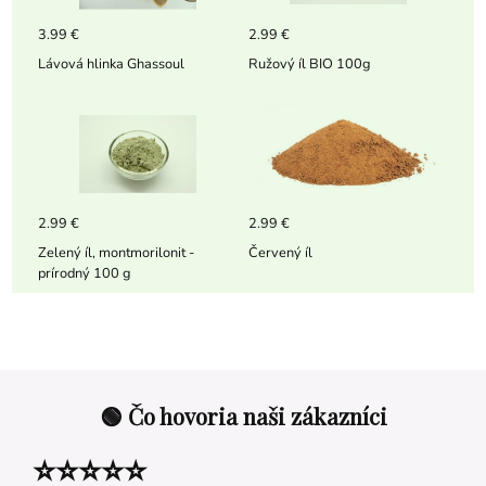
3.99 €
2.99 €
Lávová hlinka Ghassoul
Ružový íl BIO 100g
2.99 €
2.99 €
Zelený íl, montmorilonit -
Červený íl
prírodný 100 g
🟢 Čo hovoria naši zákazníci
⭐⭐⭐⭐⭐