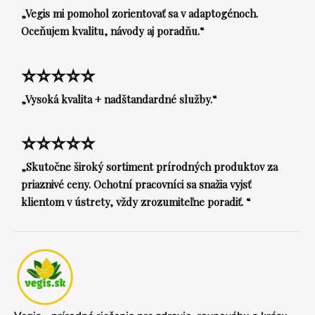
„Vegis mi pomohol zorientovať sa v adaptogénoch.
Oceňujem kvalitu, návody aj poradňu.“
⭐⭐⭐⭐⭐
„Vysoká kvalita + nadštandardné služby.“
⭐⭐⭐⭐⭐
„Skutočne široký sortiment prírodných produktov za
priaznivé ceny. Ochotní pracovníci sa snažia vyjsť
klientom v ústrety, vždy zrozumiteľne poradiť. “