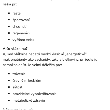
riešia pri:
raste
športovaní
chudnutí
regenerácii
vyššom veku
A čo vláknina?
Aj keď vláknina nepatrí medzi klasické „energetické“
makronutrienty ako sacharidy, tuky a bielkoviny, pri jedle ju
nemožno obísť. Je veľmi dôležitá pre:
trávenie
črevný mikrobióm
sýtosť
pravidelné vyprázdňovanie
metabolické zdravie
Nájdeme ju najmä v: