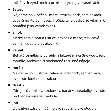
mliečnych výrobkoch a pri niektorých aj v kvasniciach.
železo
Nájdeme ho v pečeni, mäse, strukovinách, semienkach,
ovse či niektorých rybách. Dôležité je vedieť, že vitamín C
pomáha jeho vstrebávaniu.
zinok
Medzi zdroje patria ustrice, hovädzie mäso, tekvicové
semienka, syry a strukoviny.
vápnik
Bohaté sú mliečne výrobky, niektoré minerálne vody, tofu,
mandle, brokolica či obohatené rastlinné nápoje.
horčík
Nájdeme ho v listovej zelenine, orechoch, semienkach,
ovse, strukovinách a kakau.
draslík
Zdroje sú zemiaky, strukoviny, banány, paradajky, avokádo,
brokolica a sušené marhule.
jód
Dôležitým zdrojom sú morské ryby, morské plody a