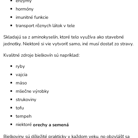
enzýmy
hormóny
imunitné funkcie
transport rôznych látok v tele
Skladajú sa z aminokyselín, ktoré telo využíva ako stavebné
jednotky. Niektoré si vie vytvoriť samo, iné musí dostať zo stravy.
Kvalitné zdroje bielkovín sú napríklad:
ryby
vajcia
mäso
mliečne výrobky
strukoviny
tofu
tempeh
niektoré
orechy a semená
Bielkoviny sú dôležité prakticky v každom veku, no obzvlášť sa