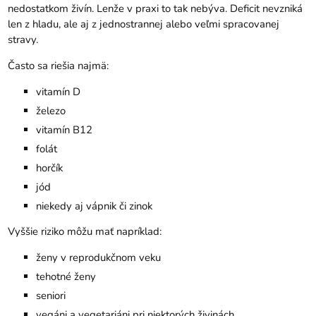
nedostatkom živín. Lenže v praxi to tak nebýva. Deficit nevzniká
len z hladu, ale aj z jednostrannej alebo veľmi spracovanej
stravy.
Často sa riešia najmä:
vitamín D
železo
vitamín B12
folát
horčík
jód
niekedy aj vápnik či zinok
Vyššie riziko môžu mať napríklad:
ženy v reprodukčnom veku
tehotné ženy
seniori
vegáni a vegetariáni pri niektorých živinách