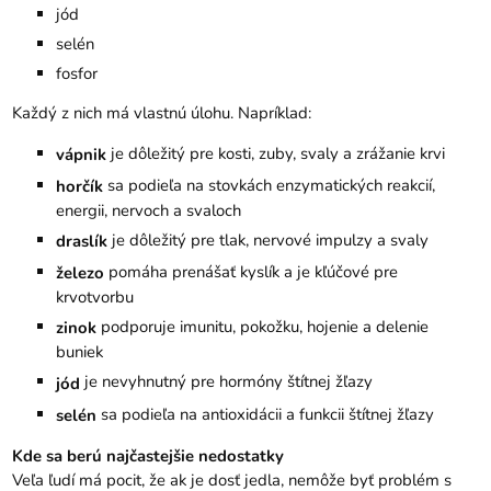
jód
selén
fosfor
Každý z nich má vlastnú úlohu. Napríklad:
je dôležitý pre kosti, zuby, svaly a zrážanie krvi
vápnik
sa podieľa na stovkách enzymatických reakcií,
horčík
energii, nervoch a svaloch
je dôležitý pre tlak, nervové impulzy a svaly
draslík
pomáha prenášať kyslík a je kľúčové pre
železo
krvotvorbu
podporuje imunitu, pokožku, hojenie a delenie
zinok
buniek
je nevyhnutný pre hormóny štítnej žľazy
jód
sa podieľa na antioxidácii a funkcii štítnej žľazy
selén
Kde sa berú najčastejšie nedostatky
Veľa ľudí má pocit, že ak je dosť jedla, nemôže byť problém s