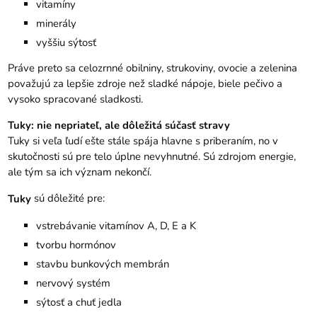
vitamíny
minerály
vyššiu sýtosť
Práve preto sa celozrnné obilniny, strukoviny, ovocie a zelenina
považujú za lepšie zdroje než sladké nápoje, biele pečivo a
vysoko spracované sladkosti.
Tuky: nie nepriateľ, ale dôležitá súčasť stravy
Tuky si veľa ľudí ešte stále spája hlavne s priberaním, no v
skutočnosti sú pre telo úplne nevyhnutné. Sú zdrojom energie,
ale tým sa ich význam nekončí.
sú dôležité pre:
Tuky
vstrebávanie vitamínov A, D, E a K
tvorbu hormónov
stavbu bunkových membrán
nervový systém
sýtosť a chuť jedla