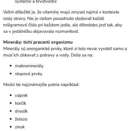
systéme a krvotvorbe
Veľmi dôležité je, že vitamíny majú zmysel najmä v kontexte
celej stravy. Nie je cieľom posadnuto sledovať každé
miligramové číslo pri každom jedle, ale dlhodobo jesť tak, aby
sa v jedálničku objavovala rozmanitosť.
Minerály: tichí pracanti organizmu
Minerály sú anorganické prvky, ktoré si telo nevie vyrobiť samo a
musí ich získavať z potravy a vody. Delia sa na:
makrominerály
stopové prvky
Medzi tie najznámejšie patria napríklad:
vápnik
horčík
draslík
železo
zinok