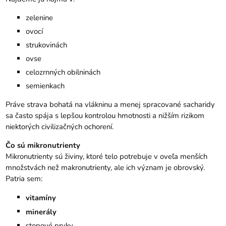
zelenine
ovocí
strukovinách
ovse
celozrnných obilninách
semienkach
Práve strava bohatá na vlákninu a menej spracované sacharidy
sa často spája s lepšou kontrolou hmotnosti a nižším rizikom
niektorých civilizačných ochorení.
Čo sú mikronutrienty
Mikronutrienty sú živiny, ktoré telo potrebuje v oveľa menších
množstvách než makronutrienty, ale ich význam je obrovský.
Patria sem:
vitamíny
minerály
stopové prvky