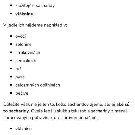
zložitejšie sacharidy
vlákninu
V jedle ich nájdeme napríklad v:
ovocí
zelenine
strukovinách
zemiakoch
ryži
ovse
celozrnných obilninách
pečive
Dôležité však nie je len to, koľko sacharidov zjeme, ale aj
aké sú
to sacharidy
. Oveľa lepšiu službu telu robia sacharidy z menej
spracovaných potravín, ktoré zároveň prinášajú:
vlákninu