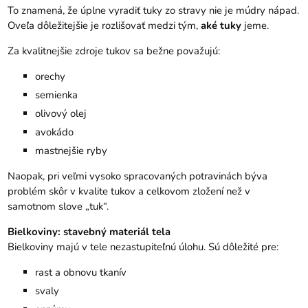
To znamená, že úplne vyradiť tuky zo stravy nie je múdry nápad.
Oveľa dôležitejšie je rozlišovať medzi tým,
aké tuky
jeme.
Za kvalitnejšie zdroje tukov sa bežne považujú:
orechy
semienka
olivový olej
avokádo
mastnejšie ryby
Naopak, pri veľmi vysoko spracovaných potravinách býva
problém skôr v kvalite tukov a celkovom zložení než v
samotnom slove „tuk“.
Bielkoviny: stavebný materiál tela
Bielkoviny majú v tele nezastupiteľnú úlohu. Sú dôležité pre:
rast a obnovu tkanív
svaly