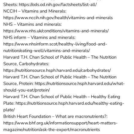
Sheets:
https://ods.od.nih.gov/factsheets/list-all/
NCCIH – Vitamins and Minerals:
https://www.nccih.nih.gov/health/vitamins-and-minerals
NHS – Vitamins and minerals:
https://www.nhs.uk/conditions/vitamins-and-minerals/
NHS inform – Vitamins and minerals:
https://www.nhsinform.scot/healthy-living/food-and-
nutrition/eating-well/vitamins-and-minerals/
Harvard T.H. Chan School of Public Health – The Nutrition
Source, Carbohydrates:
https://nutritionsource.hsph.harvard.edu/carbohydrates/
Harvard T.H. Chan School of Public Health – The Nutrition
Source, Protein:
https://nutritionsource.hsph.harvard.edu/what-
should-you-eat/protein/
Harvard T.H. Chan School of Public Health – Healthy Eating
Plate:
https://nutritionsource.hsph.harvard.edu/healthy-eating-
plate/
British Heart Foundation – What are macronutrients?:
https://www.bhf.org.uk/informationsupport/heart-matters-
magazine/nutrition/ask-the-expert/macronutrients