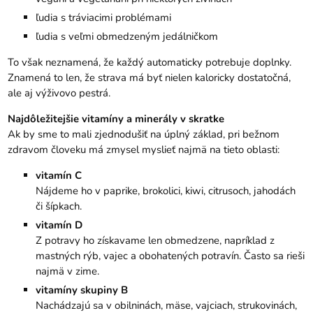
ľudia s tráviacimi problémami
ľudia s veľmi obmedzeným jedálničkom
To však neznamená, že každý automaticky potrebuje doplnky.
Znamená to len, že strava má byť nielen kaloricky dostatočná,
ale aj výživovo pestrá.
Najdôležitejšie vitamíny a minerály v skratke
Ak by sme to mali zjednodušiť na úplný základ, pri bežnom
zdravom človeku má zmysel myslieť najmä na tieto oblasti:
vitamín C
Nájdeme ho v paprike, brokolici, kiwi, citrusoch, jahodách
či šípkach.
vitamín D
Z potravy ho získavame len obmedzene, napríklad z
mastných rýb, vajec a obohatených potravín. Často sa rieši
najmä v zime.
vitamíny skupiny B
Nachádzajú sa v obilninách, mäse, vajciach, strukovinách,