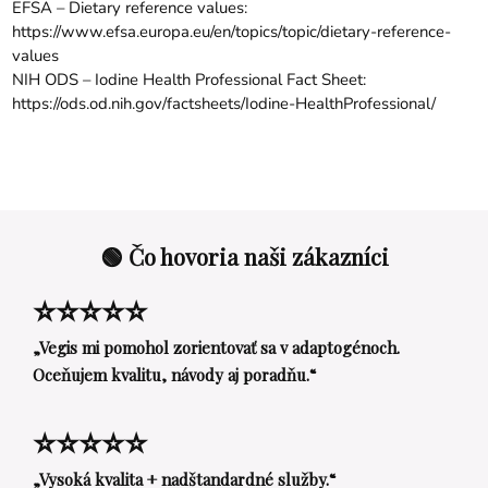
EFSA – Dietary reference values:
https://www.efsa.europa.eu/en/topics/topic/dietary-reference-
values
NIH ODS – Iodine Health Professional Fact Sheet:
https://ods.od.nih.gov/factsheets/Iodine-HealthProfessional/
🟢 Čo hovoria naši zákazníci
⭐⭐⭐⭐⭐
„Vegis mi pomohol zorientovať sa v adaptogénoch.
Oceňujem kvalitu, návody aj poradňu.“
⭐⭐⭐⭐⭐
„Vysoká kvalita + nadštandardné služby.“