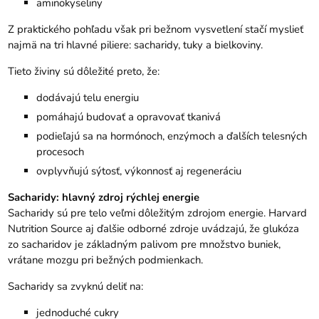
aminokyseliny
Z praktického pohľadu však pri bežnom vysvetlení stačí myslieť
najmä na tri hlavné piliere: sacharidy, tuky a bielkoviny.
Tieto živiny sú dôležité preto, že:
dodávajú telu energiu
pomáhajú budovať a opravovať tkanivá
podieľajú sa na hormónoch, enzýmoch a ďalších telesných
procesoch
ovplyvňujú sýtosť, výkonnosť aj regeneráciu
Sacharidy: hlavný zdroj rýchlej energie
Sacharidy sú pre telo veľmi dôležitým zdrojom energie. Harvard
Nutrition Source aj ďalšie odborné zdroje uvádzajú, že glukóza
zo sacharidov je základným palivom pre množstvo buniek,
vrátane mozgu pri bežných podmienkach.
Sacharidy sa zvyknú deliť na:
jednoduché cukry