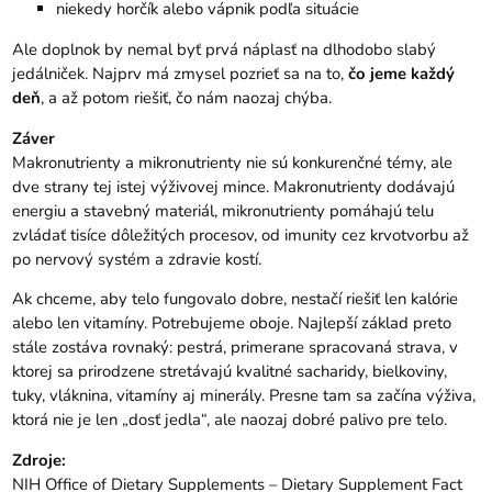
niekedy horčík alebo vápnik podľa situácie
Ale doplnok by nemal byť prvá náplasť na dlhodobo slabý
jedálniček. Najprv má zmysel pozrieť sa na to,
čo jeme každý
deň
, a až potom riešiť, čo nám naozaj chýba.
Záver
Makronutrienty a mikronutrienty nie sú konkurenčné témy, ale
dve strany tej istej výživovej mince. Makronutrienty dodávajú
energiu a stavebný materiál, mikronutrienty pomáhajú telu
zvládať tisíce dôležitých procesov, od imunity cez krvotvorbu až
po nervový systém a zdravie kostí.
Ak chceme, aby telo fungovalo dobre, nestačí riešiť len kalórie
alebo len vitamíny. Potrebujeme oboje. Najlepší základ preto
stále zostáva rovnaký: pestrá, primerane spracovaná strava, v
ktorej sa prirodzene stretávajú kvalitné sacharidy, bielkoviny,
tuky, vláknina, vitamíny aj minerály. Presne tam sa začína výživa,
ktorá nie je len „dosť jedla“, ale naozaj dobré palivo pre telo.
Zdroje:
NIH Office of Dietary Supplements – Dietary Supplement Fact