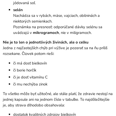
jódovaná soľ.
selén
Nachádza sa v rybách, mäse, vajciach, obilninách a
niektorých semienkach.
Poznámka na presnosť: odporúčané dávky selénu sa
uvádzajú v
mikrogramoch
, nie v miligramoch.
Nie je to len o jednotlivých živinách, ale o celku
Jedna z najčastejších chýb pri výžive je pozerať sa na ňu príliš
rozsekane. Človek potom rieši:
či má dosť bielkovín
či berie horčík
či je dosť vitamínu C
či mu nechýba zinok
To všetko môže byť užitočné, ale stále platí, že zdravie nestojí na
jednej kapsule ani na jednom čísle v tabuľke. To najdôležitejšie
je, aby strava dlhodobo obsahovala:
dostatok kvalitných zdrojov bielkovín