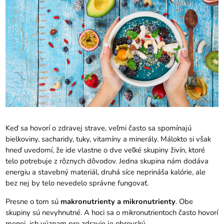
Keď sa hovorí o zdravej strave, veľmi často sa spomínajú
bielkoviny, sacharidy, tuky, vitamíny a minerály. Málokto si však
hneď uvedomí, že ide vlastne o dve veľké skupiny živín, ktoré
telo potrebuje z rôznych dôvodov. Jedna skupina nám dodáva
energiu a stavebný materiál, druhá síce neprináša kalórie, ale
bez nej by telo nevedelo správne fungovať.
Presne o tom sú
makronutrienty a mikronutrienty
. Obe
skupiny sú nevyhnutné. A hoci sa o mikronutrientoch často hovorí
menej, ich význam pre zdravie je obrovský.