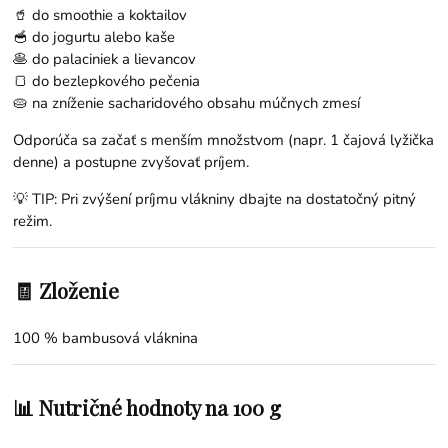
🥤 do smoothie a koktailov
🥣 do jogurtu alebo kaše
🥞 do palaciniek a lievancov
🍞 do bezlepkového pečenia
🥧 na zníženie sacharidového obsahu múčnych zmesí
Odporúča sa začať s menším množstvom (napr. 1 čajová lyžička
denne) a postupne zvyšovať príjem.
💡 TIP: Pri zvýšení príjmu vlákniny dbajte na dostatočný pitný
režim.
🧾 Zloženie
100 % bambusová vláknina
📊 Nutričné hodnoty na 100 g