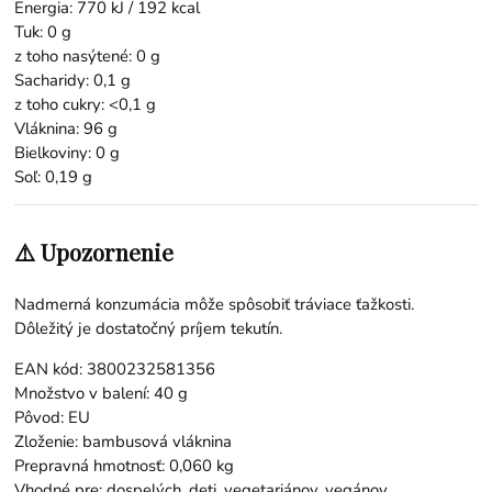
Energia: 770 kJ / 192 kcal
Tuk: 0 g
z toho nasýtené: 0 g
Sacharidy: 0,1 g
z toho cukry: <0,1 g
Vláknina: 96 g
Bielkoviny: 0 g
Soľ: 0,19 g
⚠️ Upozornenie
Nadmerná konzumácia môže spôsobiť tráviace ťažkosti.
Dôležitý je dostatočný príjem tekutín.
EAN kód: 3800232581356
Množstvo v balení: 40 g
Pôvod: EU
Zloženie: bambusová vláknina
Prepravná hmotnosť: 0,060 kg
Vhodné pre: dospelých, deti, vegetariánov, vegánov