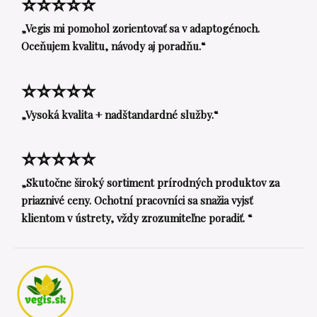
⭐⭐⭐⭐⭐
„Vegis mi pomohol zorientovať sa v adaptogénoch.
Oceňujem kvalitu, návody aj poradňu.“
⭐⭐⭐⭐⭐
„Vysoká kvalita + nadštandardné služby.“
⭐⭐⭐⭐⭐
„Skutočne široký sortiment prírodných produktov za
priaznivé ceny. Ochotní pracovníci sa snažia vyjsť
klientom v ústrety, vždy zrozumiteľne poradiť. “