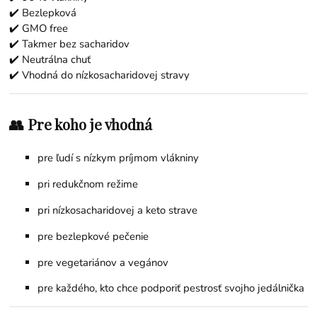
✔️ Bezlepková
✔️ GMO free
✔️ Takmer bez sacharidov
✔️ Neutrálna chuť
✔️ Vhodná do nízkosacharidovej stravy
👥 Pre koho je vhodná
pre ľudí s nízkym príjmom vlákniny
pri redukčnom režime
pri nízkosacharidovej a keto strave
pre bezlepkové pečenie
pre vegetariánov a vegánov
pre každého, kto chce podporiť pestrosť svojho jedálnička