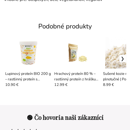
Podobné produkty
Lupinový proteín BIO 200 g
Hrachový proteín 80 % –
Sušené kozie ml
– rastlinný proteín s
rastlinný proteín z hrášku
plnotučné | Potr
vysokým obsahom vlákniny
200 g
kvalita 100 / 50
10.90 €
12.99 €
8.99 €
🟢 Čo hovoria naši zákazníci