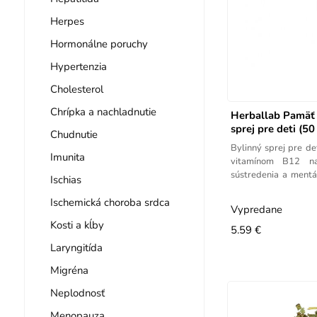
Herpes
Hormonálne poruchy
Hypertenzia
Cholesterol
Chrípka a nachladnutie
Herballab Pamäť 
sprej pre deti (50
Chudnutie
Bylinný sprej pre d
Imunita
vitamínom B12 na
sústredenia a mentá
Ischias
50 ml.
Ischemická choroba srdca
Vypredane
Kosti a kĺby
5.59 €
Laryngitída
Migréna
Neplodnosť
Menopauza