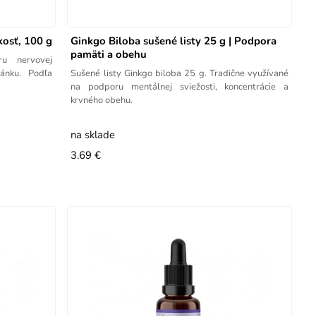
kosť, 100 g
Ginkgo Biloba sušené listy 25 g | Podpora
pamäti a obehu
u nervovej
pánku. Podľa
Sušené listy Ginkgo biloba 25 g. Tradične využívané
na podporu mentálnej sviežosti, koncentrácie a
krvného obehu.
na sklade
3.69 €