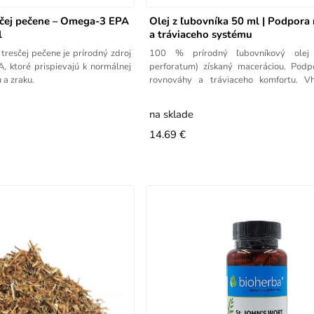
esčej pečene – Omega-3 EPA
Olej z ľubovníka 50 ml | Podpora
l
a tráviaceho systému
 tresčej pečene je prírodný zdroj
100 % prírodný ľubovníkový olej
 ktoré prispievajú k normálnej
perforatum) získaný maceráciou. Podp
 a zraku.
rovnováhy a tráviaceho komfortu. V
kozmetické
na sklade
14.69 €