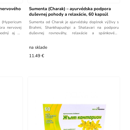
 nervového
Sumenta (Charak) – ayurvédska podpora
duševnej pohody a relaxácie, 60 kapsúl
 (Hypericum
Sumenta od Charak je ajurvédsky doplnok výživy s
ora nervovej
Brahmi, Shankhapushpi a Shatavari na podporu
hodný aj na
duševnej rovnováhy, relaxácie a spánkového
komfortu.
na sklade
11.49 €