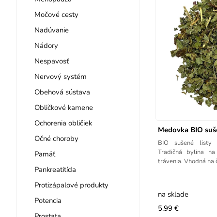
Močové cesty
Nadúvanie
Nádory
Nespavosť
Nervový systém
Obehová sústava
Obličkové kamene
Ochorenia obličiek
Medovka BIO suše
Očné choroby
BIO sušené listy m
Tradičná bylina na
Pamäť
trávenia. Vhodná na 
Pankreatitída
Protizápalové produkty
na sklade
Potencia
5.99 €
Prostata