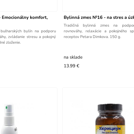
- Emocionálny komfort,
Bylinná zmes №16 - na stres a úz
Tradičná bylinná zmes na podpor
bulharských bylín na podporu
rovnováhy, relaxácie a pokojného s
áhy, zvládanie stresu a pokojný
receptov Petara Dimkova. 150 g.
né zloženie.
na sklade
13.99 €