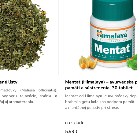
né listy
Mentat (Himalaya) – ayurvédska 
pamäti a sústredenia, 30 tabliet
edovky (Melissa officinalis).
 podporu relaxácie, spánku a
Mentat od Himalaya je ayurvédsky dopl
čaj aj aromaterapiu.
brahmi a gotu kolou na podporu pamäti,
a mentálnej pohody pri strese.
na sklade
5.99 €