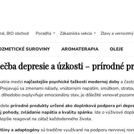
ural, BIO obchod
Poradňa
Zákaznícka sekcia
Zľavy a vernostn
OZMETICKÉ SUROVINY
AROMATERAPIA
OLEJE
iečba depresie a úzkosti – prírodné 
patria medzi
najčastejšie psychické ťažkosti modernej doby
a často
Prejavujú sa zmenami nálady, vnútorným napätím, smútkom, stratou
s dlhodobo ovplyvňuje emocionálny stav, je dôležité venovať pozorn
ájdete
prírodné produkty určené ako doplnková podpora pri depresi
j pohody, zvládanie napätia a kvalitu spánku
. Ide o výživové dop
epšie reagovať na záťaž každodenného života.
astliny a adaptogény
sú tradične využívané na podporu nervovej rovn