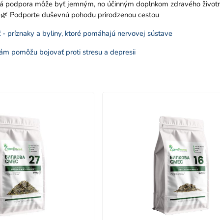
dná podpora môže byť jemným, no účinným doplnkom zdravého životn
 🌿 Podporte duševnú pohodu prirodzenou cestou
 - príznaky a byliny, ktoré pomáhajú nervovej sústave
 vám pomôžu bojovať proti stresu a depresii