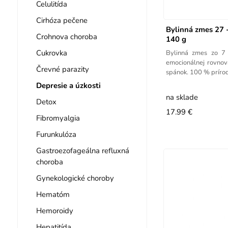
Celulitída
Cirhóza pečene
Bylinná zmes 27 
Crohnova choroba
140 g
Cukrovka
Bylinná zmes zo 7 
emocionálnej rovnov
Črevné parazity
spánok. 100 % prírod
Depresie a úzkosti
na sklade
Detox
17.99 €
Fibromyalgia
Furunkulóza
Gastroezofageálna refluxná
choroba
Gynekologické choroby
Hematóm
Hemoroidy
Hepatitída