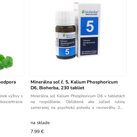
podpora
Minerálna soľ č. 5, Kalium Phosphoricum
D6, Bioherba, 230 tabliet
nok výživy s
Minerálna soľ Kalium Phosphoricum D6 v tabletách
 koncentrácie
na rozpúšťanie. Obľúbená ako súčasť rutiny
zameranej na psychickú pohodu a rovnováhu. 230
tabliet.
na sklade
7.99 €