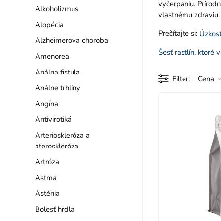
vyčerpaniu. Príro
Alkoholizmus
vlastnému zdraviu.
Alopécia
Prečítajte si:
Úzkosť
Alzheimerova choroba
Šesť rastlín, ktoré
Amenorea
Análna fistula
Filter
Cena
Análne trhliny
Angína
Antivirotiká
Arterioskleróza a
ateroskleróza
Artróza
Astma
Asténia
Bolesť hrdla