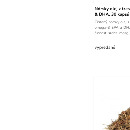
Nórsky olej z tr
& DHA, 30 kapsú
Čistený nórsky olej z
omega-3 EPA a DHA,
činnosti srdca, mozgu
vypredané