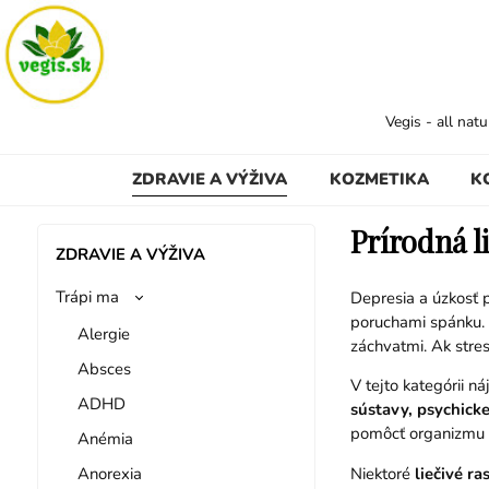
Vegis - all nat
ZDRAVIE A VÝŽIVA
KOZMETIKA
K
Prírodná l
ZDRAVIE A VÝŽIVA
Trápi ma
Depresia a úzkosť 
poruchami spánku. 
Alergie
záchvatmi. Ak stre
Absces
V tejto kategórii n
ADHD
sústavy, psychicke
pomôcť organizmu l
Anémia
Anorexia
Niektoré
liečivé r