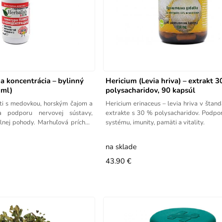
a koncentrácia – bylinný
Hericium (Levia hriva) – extrakt 
 ml)
polysacharidov, 90 kapsúl
eti s medovkou, horským čajom a
Hericium erinaceus – levia hriva v šta
 podporu nervovej sústavy,
extrakte s 30 % polysacharidov. Podpo
lnej pohody. Marhuľová príchuť.
systému, imunity, pamäti a vitality.
na sklade
43.90 €