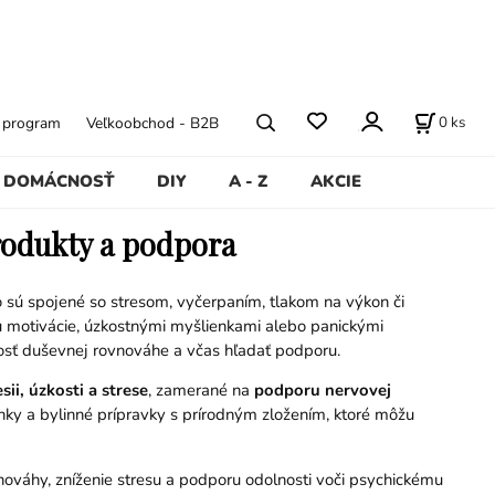
0
ks
ý program
Veľkoobchod - B2B
DOMÁCNOSŤ
DIY
A - Z
AKCIE
produkty a podpora
 sú spojené so stresom, vyčerpaním, tlakom na výkon či
 motivácie, úzkostnými myšlienkami alebo panickými
osť duševnej rovnováhe a včas hľadať podporu.
i, úzkosti a strese
, zamerané na
podporu nervovej
lnky a bylinné prípravky s prírodným zložením, ktoré môžu
ováhy, zníženie stresu a podporu odolnosti voči psychickému