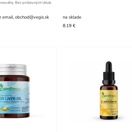
ovnováhy. Bez prídavných látok.
z email, obchod@vegis.sk
na sklade
8.19 €