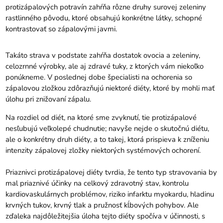
protizápalových potravín zahŕňa rôzne druhy surovej zeleniny
rastlinného pôvodu, ktoré obsahujú konkrétne látky, schopné
kontrastovať so zápalovými javmi.
Takáto strava v podstate zahŕňa dostatok ovocia a zeleniny,
celozrnné výrobky, ale aj zdravé tuky, z ktorých vám niekoľko
ponúkneme. V poslednej dobe špecialisti na ochorenia so
zápalovou zložkou zdôrazňujú niektoré diéty, ktoré by mohli mať
úlohu pri znižovaní zápalu.
Na rozdiel od diét, na ktoré sme zvyknutí, tie protizápalové
nesľubujú veľkolepé chudnutie; navyše nejde o skutočnú diétu,
ale o konkrétny druh diéty, a to takej, ktorá prispieva k zníženiu
intenzity zápalovej zložky niektorých systémových ochorení.
Priaznivci protizápalovej diéty tvrdia, že tento typ stravovania by
mal priaznivé účinky na celkový zdravotný stav, kontrolu
kardiovaskulárnych problémov, riziko infarktu myokardu, hladinu
krvných tukov, krvný tlak a pružnosť kĺbových pohybov. Ale
zďaleka najdôležitejšia úloha tejto diéty spočíva v účinnosti, s