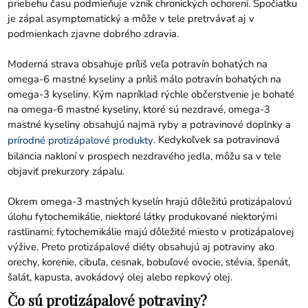
priebehu času podmieňuje vznik chronických ochorení. Spočiatku
je zápal asymptomatický a môže v tele pretrvávať aj v
podmienkach zjavne dobrého zdravia.
Moderná strava obsahuje príliš veľa potravín bohatých na
omega-6 mastné kyseliny a príliš málo potravín bohatých na
omega-3 kyseliny. Kým napríklad rýchle občerstvenie je bohaté
na omega-6 mastné kyseliny, ktoré sú nezdravé, omega-3
mastné kyseliny obsahujú najmä ryby a potravinové doplnky a
. Kedykoľvek sa potravinová
prírodné protizápalové produkty
bilancia nakloní v prospech nezdravého jedla, môžu sa v tele
objaviť prekurzory zápalu.
Okrem omega-3 mastných kyselín hrajú dôležitú protizápalovú
úlohu fytochemikálie, niektoré látky produkované niektorými
rastlinami; fytochemikálie majú dôležité miesto v protizápalovej
výžive. Preto protizápalové diéty obsahujú aj potraviny ako
orechy, korenie, cibuľa, cesnak, bobuľové ovocie, stévia, špenát,
šalát, kapusta, avokádový olej alebo repkový olej.
Čo sú protizápalové potraviny?