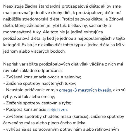
Neexistuje žiadna štandardná protizápalová diéta; ak by sme
mali porovnať jednotlivé druhy diét, k protizápalovej diéte má
najbližšie stredomorská diéta. Protizápalovou diétou je Zónová
diéta, ktorej základom je rybí tuk, bielkoviny, sacharidy a
mononasýtené tuky. Ale toto nie je jediná existujúca
protizápalová diéta, aj keď je jednou z najpopulárnejších v tejto
kategórii. Existuje niekoľko diét tohto typu a jedna diéta sa líši v
jednom alebo viacerých bodoch.
Napriek variabilite protizápalových diét však väčšina z nich má
rovnaké základné odporúčania:
- Zvýšená konzumácia ovocia a zeleniny;
- Zníženie spotreby nasýtených tukov;
- Neustále pridávanie zdroja
, ako sú
omega-3 mastných kyselín
ryby, rybí tuk alebo orechy;
- Zníženie spotreby cestovín a ryže;
- Podpora konzumácie
;
celých zŕn
- Zvýšenie spotreby chudého mäsa (kuracie), zníženie spotreby
červeného mäsa alebo plnotučného mlieka;
- vyhýbanie sa spracovaným potravinám alebo rafinovaným