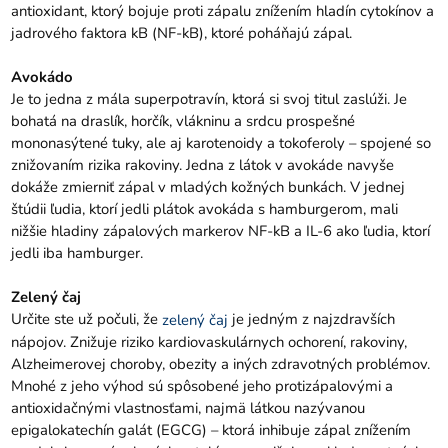
antioxidant, ktorý bojuje proti zápalu znížením hladín cytokínov a
jadrového faktora kB (NF-kB), ktoré poháňajú zápal.
Avokádo
Je to jedna z mála superpotravín, ktorá si svoj titul zaslúži. Je
bohatá na draslík, horčík, vlákninu a srdcu prospešné
mononasýtené tuky, ale aj karotenoidy a tokoferoly – spojené so
znižovaním rizika rakoviny. Jedna z látok v avokáde navyše
dokáže zmierniť zápal v mladých kožných bunkách. V jednej
štúdii ľudia, ktorí jedli plátok avokáda s hamburgerom, mali
nižšie hladiny zápalových markerov NF-kB a IL-6 ako ľudia, ktorí
jedli iba hamburger.
Zelený čaj
Určite ste už počuli, že
je jedným z najzdravších
zelený čaj
nápojov. Znižuje riziko kardiovaskulárnych ochorení, rakoviny,
Alzheimerovej choroby, obezity a iných zdravotných problémov.
Mnohé z jeho výhod sú spôsobené jeho protizápalovými a
antioxidačnými vlastnosťami, najmä látkou nazývanou
epigalokatechín galát (EGCG) – ktorá inhibuje zápal znížením