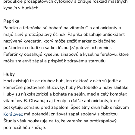
produkcie prozápalových cytokínov a znižuje rozklad mastných
kyselín v bunkách.
Paprika
Paprika a feferónka sú bohaté na vitamín C a antioxidanty a
majú silný protizápalový účinok. Paprika obsahuje antioxidant
nazývaný kvecertín, ktorý môže znížiť marker oxidačného
poškodenia u ľudí so sarkoidózou (zápalové ochorenie).
Feferónky obsahujú kyselinu sinapovú a kyselinu ferulovú, ktoré
môžu zmierniť zápal a prispieť k zdravému starnutiu.
Huby
Hoci existujú tisíce druhov húb, len niektoré z nich sú jedlé a
komerčne pestované: hľuzovky, huby Portobello a huby shiitake.
Huby sú nízkokalorické a bohaté na selén, meď a celý komplex
vitamínov B. Obsahujú aj fenoly a ďalšie antioxidanty, ktoré
poskytujú ochranu pred zápalom. Špeciálny druh húb s názvom
má potenciál znižovať zápal spojený s obezitou.
Korálovec
Štúdia však poukazuje na to, že varením sa protizápalový
potenciál húb znižuje.