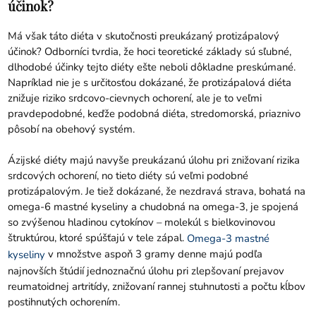
účinok?
Má však táto diéta v skutočnosti preukázaný protizápalový
účinok? Odborníci tvrdia, že hoci teoretické základy sú sľubné,
dlhodobé účinky tejto diéty ešte neboli dôkladne preskúmané.
Napríklad nie je s určitosťou dokázané, že protizápalová diéta
znižuje riziko srdcovo-cievnych ochorení, ale je to veľmi
pravdepodobné, keďže podobná diéta, stredomorská, priaznivo
pôsobí na obehový systém.
Ázijské diéty majú navyše preukázanú úlohu pri znižovaní rizika
srdcových ochorení, no tieto diéty sú veľmi podobné
protizápalovým. Je tiež dokázané, že nezdravá strava, bohatá na
omega-6 mastné kyseliny a chudobná na omega-3, je spojená
so zvýšenou hladinou cytokínov – molekúl s bielkovinovou
štruktúrou, ktoré spúšťajú v tele zápal.
Omega-3 mastné
v množstve aspoň 3 gramy denne majú podľa
kyseliny
najnovších štúdií jednoznačnú úlohu pri zlepšovaní prejavov
reumatoidnej artritídy, znižovaní rannej stuhnutosti a počtu kĺbov
postihnutých ochorením.