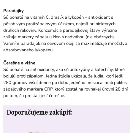
Paradajky
Sú bohaté na vitamín C, draslík a lykopén – antioxidant s
pôsobivým protizápalovým účinkom, najmä pri niektorých
druhoch rakoviny. Konzumácia paradajkovej šťavy výrazne
znižuje markery zápalu u žien s nadváhou (nie obéznych).
Varením paradajok na olivovom oleji sa maximalizuje množstvo
absorbovaného lykopénu.
Čerešne a višne
Sú bohaté na antioxidanty, ako sú antokyány a katechíny, ktoré
bojujú proti zápalom. Jedna štúdia ukázala, že ľudia, ktorí jedli
280 gramov višní denne po dobu jedného mesiaca, mali pokles
zápalového markera CRP, ktorý zostal na rovnakej úrovni 28 dní
po tom, čo prestali jesť čerešne.
Doporučujeme zakúpiť: