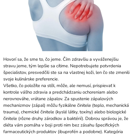
Hovorí sa, že sme to, čo jeme. Čím zdravšiu a vyváženejšiu
stravu jeme, tým lepšie sa cítime. Nepotrebujete potvrdenia
špecialistov, presvedčili ste sa na vlastnej koži, len čo ste zmenili
svoje kulinárske preferencie.
Všetko, čo položíte na stôl, môže, ale nemusí, prispievať k
kontrole vášho zdravia a predchádzaniu ochoreniam alebo
nerovnováhe, vrátane zápalov. Za spustenie zápalových
mechanizmov (zápal) môžu fyzikálne činitele (teplo, mechanická
trauma), chemické činitele (kyslé látky, toxíny) ​​alebo biologické
činitele (rôzne druhy zárodkov a baktérií). Dobrou správou je, že
diéta vám pomáha v boji proti nim bez zásahu špecifických
farmaceutických produktov (ibuprofén a podobne). Kategória