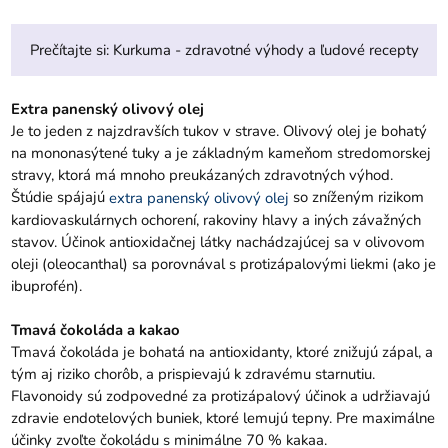
Prečítajte si:
Kurkuma - zdravotné výhody a ľudové recepty
Extra panenský olivový olej
Je to jeden z najzdravších tukov v strave. Olivový olej je bohatý
na mononasýtené tuky a je základným kameňom stredomorskej
stravy, ktorá má mnoho preukázaných zdravotných výhod.
Štúdie spájajú
so zníženým rizikom
extra panenský olivový olej
kardiovaskulárnych ochorení, rakoviny hlavy a iných závažných
stavov. Účinok antioxidačnej látky nachádzajúcej sa v olivovom
oleji (oleocanthal) sa porovnával s protizápalovými liekmi (ako je
ibuprofén).
Tmavá čokoláda a kakao
Tmavá čokoláda je bohatá na antioxidanty, ktoré znižujú zápal, a
tým aj riziko chorôb, a prispievajú k zdravému starnutiu.
Flavonoidy sú zodpovedné za protizápalový účinok a udržiavajú
zdravie endotelových buniek, ktoré lemujú tepny. Pre maximálne
účinky zvoľte čokoládu s minimálne 70 % kakaa.