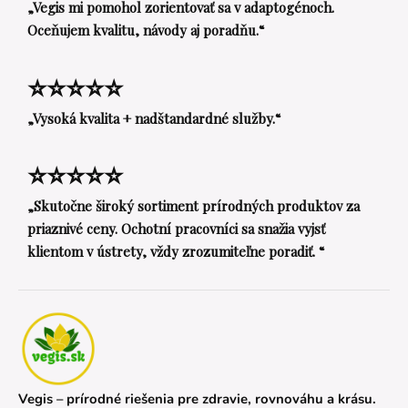
„Vegis mi pomohol zorientovať sa v adaptogénoch.
Oceňujem kvalitu, návody aj poradňu.“
⭐⭐⭐⭐⭐
„Vysoká kvalita + nadštandardné služby.“
⭐⭐⭐⭐⭐
„Skutočne široký sortiment prírodných produktov za
priaznivé ceny. Ochotní pracovníci sa snažia vyjsť
klientom v ústrety, vždy zrozumiteľne poradiť. “
Vegis – prírodné riešenia pre zdravie, rovnováhu a krásu.