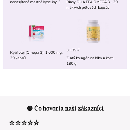
nenasýtené mastné kyseliny, 30
Riasy DHA EPA OMEGA 3 - 30
kapsúl
mäkkých gélových kapsúl
31.39 €
Rybí olej (Omega 3), 1 000 mg,
30 kapsúl
Zlatý kolagén na kĺby a kosti,
180 g
🟢 Čo hovoria naši zákazníci
⭐⭐⭐⭐⭐