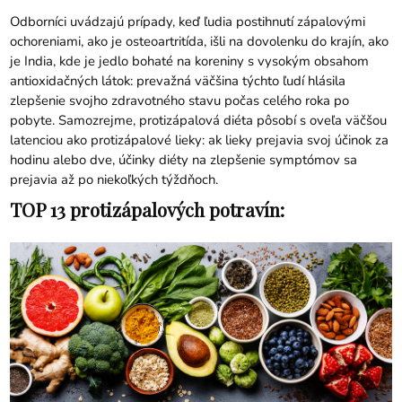
Odborníci uvádzajú prípady, keď ľudia postihnutí zápalovými
ochoreniami, ako je osteoartritída, išli na dovolenku do krajín, ako
je India, kde je jedlo bohaté na koreniny s vysokým obsahom
antioxidačných látok: prevažná väčšina týchto ľudí hlásila
zlepšenie svojho zdravotného stavu počas celého roka po
pobyte. Samozrejme, protizápalová diéta pôsobí s oveľa väčšou
latenciou ako protizápalové lieky: ak lieky prejavia svoj účinok za
hodinu alebo dve, účinky diéty na zlepšenie symptómov sa
prejavia až po niekoľkých týždňoch.
TOP 13 protizápalových potravín: