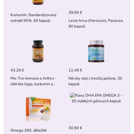
39.90 €
Kurkumín, štandardizovaný
extrakt 95%, 60 kapsúl
Levia hriva (Hericium), Panacea,
90 kapsúl
43.29 €
12.49 €
Mix Trio Immuno a Arthro -
Nórsky olej z tresčej pečene, 30
sibírska čaga, kurkumín a
kapsúl
piperín, 90 kapsúl
30.90 €
Omega 369, dôležité