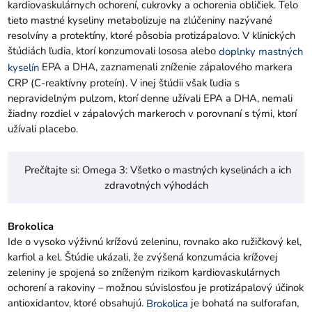
kardiovaskulárnych ochorení, cukrovky a ochorenia obličiek. Telo
tieto mastné kyseliny metabolizuje na zlúčeniny nazývané
resolvíny a protektíny, ktoré pôsobia protizápalovo. V klinických
štúdiách ľudia, ktorí konzumovali lososa alebo
doplnky mastných
EPA a DHA, zaznamenali zníženie zápalového markera
kyselín
CRP (C-reaktívny proteín). V inej štúdii však ľudia s
nepravidelným pulzom, ktorí denne užívali EPA a DHA, nemali
žiadny rozdiel v zápalových markeroch v porovnaní s tými, ktorí
užívali placebo.
Prečítajte si:
Omega 3: Všetko o mastných kyselinách a ich
zdravotných výhodách
Brokolica
Ide o vysoko výživnú krížovú zeleninu, rovnako ako ružičkový kel,
karfiol a kel. Štúdie ukázali, že zvýšená konzumácia krížovej
zeleniny je spojená so zníženým rizikom kardiovaskulárnych
ochorení a rakoviny – možnou súvislosťou je protizápalový účinok
antioxidantov, ktoré obsahujú.
je bohatá na sulforafan,
Brokolica