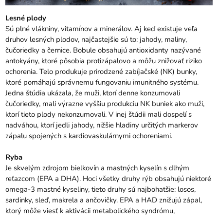
Lesné plody
Sú plné vlákniny, vitamínov a minerálov. Aj keď existuje veľa
druhov lesných plodov, najčastejšie sú to: jahody, maliny,
čučoriedky a černice. Bobule obsahujú antioxidanty nazývané
antokyány, ktoré pôsobia protizápalovo a môžu znižovať riziko
ochorenia. Telo produkuje prirodzené zabíjačské (NK) bunky,
ktoré pomáhajú správnemu fungovaniu imunitného systému.
Jedna štúdia ukázala, že muži, ktorí denne konzumovali
čučoriedky, mali výrazne vyššiu produkciu NK buniek ako muži,
ktorí tieto plody nekonzumovali. V inej štúdii mali dospelí s
nadváhou, ktorí jedli jahody, nižšie hladiny určitých markerov
zápalu spojených s kardiovaskulárnymi ochoreniami.
Ryba
Je skvelým zdrojom bielkovín a mastných kyselín s dlhým
reťazcom (EPA a DHA). Hoci všetky druhy rýb obsahujú niektoré
omega-3 mastné kyseliny, tieto druhy sú najbohatšie: losos,
sardinky, sleď, makrela a ančovičky. EPA a HAD znižujú zápal,
ktorý môže viesť k aktivácii metabolického syndrómu,