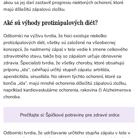
akou sa jej darí zastaviť progresiu niektorých ochorení, ktoré
majú dôležitú zápalovú zložku.
Aké sú výhody protizápalových diét?
Odborníci na výživu tvrdia, že hoci existuje niekoľko
protizápalových diét, všetky sú založené na všeobecnej
koncepcii, že nadmerný zápal v tele vedie k zmene celkového
zdravotného stavu, takže boj so zápalom určuje obnovenie
zdravia. Špecialisti tvrdia, že všetky choroby, ktoré obsahujú
príponu „ida“, zahŕňajú určitý stupeň zápalu: artritída,
apendicitída, sinusitída. No okrem týchto ochorení, ktoré sa
končia „ida“, majú mnohé ochorenia dôležitú zápalovú zložku,
napríklad kardiovaskulárne ochorenia, rakovina či Alzheimerova
choroba.
Prečítajte si:
Špičkové potraviny pre zdravé srdce
Odborníci tvrdia, že udržiavanie určitého stupňa zápalu v tele v