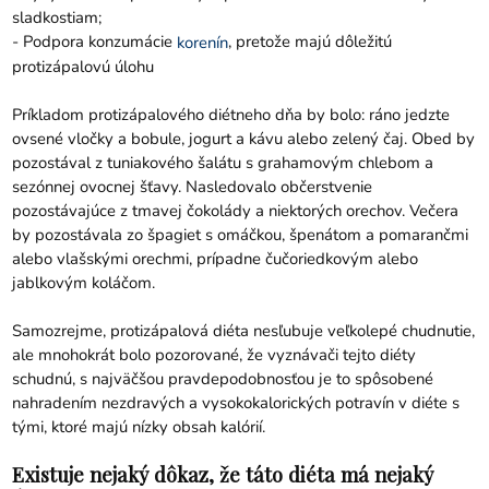
sladkostiam;
- Podpora konzumácie
, pretože majú dôležitú
korenín
protizápalovú úlohu
Príkladom protizápalového diétneho dňa by bolo: ráno jedzte
ovsené vločky a bobule, jogurt a kávu alebo zelený čaj. Obed by
pozostával z tuniakového šalátu s grahamovým chlebom a
sezónnej ovocnej šťavy. Nasledovalo občerstvenie
pozostávajúce z tmavej čokolády a niektorých orechov. Večera
by pozostávala zo špagiet s omáčkou, špenátom a pomarančmi
alebo vlašskými orechmi, prípadne čučoriedkovým alebo
jablkovým koláčom.
Samozrejme, protizápalová diéta nesľubuje veľkolepé chudnutie,
ale mnohokrát bolo pozorované, že vyznávači tejto diéty
schudnú, s najväčšou pravdepodobnosťou je to spôsobené
nahradením nezdravých a vysokokalorických potravín v diéte s
tými, ktoré majú nízky obsah kalórií.
Existuje nejaký dôkaz, že táto diéta má nejaký