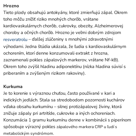
Hrozno
Tieto plody obsahujú antokyány, ktoré zmierňujú zápal. Okrem
toho môžu znížiť riziko mnohých chorôb, vrátane
kardiovaskulárnych chorôb, cukrovky, obezity, Alzheimerovej
choroby a očných chorôb. Hrozno je veľmi dobrým zdrojom
– ďalšej zlúčeniny s mnohými zdravotnými
resveratrolu
výhodami. Jedna štúdia ukázala, že ľudia s kardiovaskulárnym
ochorením, ktorí denne konzumovali extrakt z hrozna,
zaznamenali pokles zápalových markerov, vrátane Nf-kB).
Okrem toho zvýšil hladinu adiponektínu (nízka hladina súvisí s
priberaním a zvýšeným rizikom rakoviny).
Kurkuma
Je to korenie s výraznou chuťou, často používané v kari a
indických jedlách. Stala sa stredobodom pozornosti kuchárov
vďaka obsahu kurkumínu – silnej protizápalovej živiny, ktorá
znižuje zápaly pri artritíde, cukrovke a iných ochoreniach.
Konzumácia 1 gramu kurkumínu denne v kombinácii s piperínom
spôsobuje výrazný pokles
zápalového markera CRP u ľudí s
metabolickým syndrómom.