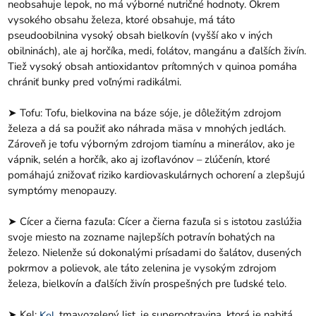
neobsahuje lepok, no má výborné nutričné ​​hodnoty. Okrem
vysokého obsahu železa, ktoré obsahuje, má táto
pseudoobilnina vysoký obsah bielkovín (vyšší ako v iných
obilninách), ale aj horčíka, medi, folátov, mangánu a ďalších živín.
Tiež vysoký obsah antioxidantov prítomných v quinoa pomáha
chrániť bunky pred voľnými radikálmi.
➤ Tofu: Tofu, bielkovina na báze sóje, je dôležitým zdrojom
železa a dá sa použiť ako náhrada mäsa v mnohých jedlách.
Zároveň je tofu výborným zdrojom tiamínu a minerálov, ako je
vápnik, selén a horčík, ako aj izoflavónov – zlúčenín, ktoré
pomáhajú znižovať riziko kardiovaskulárnych ochorení a zlepšujú
symptómy menopauzy.
➤ Cícer a čierna fazuľa: Cícer a čierna fazuľa si s istotou zaslúžia
svoje miesto na zozname najlepších potravín bohatých na
železo. Nielenže sú dokonalými prísadami do šalátov, dusených
pokrmov a polievok, ale táto zelenina je vysokým zdrojom
železa, bielkovín a ďalších živín prospešných pre ľudské telo.
➤ Kel:
, tmavozelený list, je superpotravina, ktorá je nabitá
Kel