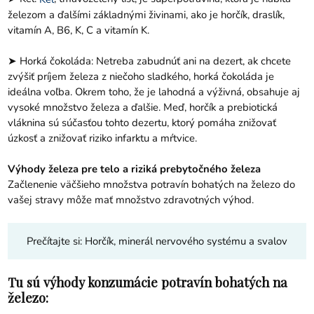
železom a ďalšími základnými živinami, ako je horčík, draslík,
vitamín A, B6, K, C a vitamín K.
➤ Horká čokoláda: Netreba zabudnúť ani na dezert, ak chcete
zvýšiť príjem železa z niečoho sladkého, horká čokoláda je
ideálna voľba. Okrem toho, že je lahodná a výživná, obsahuje aj
vysoké množstvo železa a ďalšie. Meď, horčík a prebiotická
vláknina sú súčasťou tohto dezertu, ktorý pomáha znižovať
úzkosť a znižovať riziko infarktu a mŕtvice.
Výhody železa pre telo a riziká prebytočného železa
Začlenenie väčšieho množstva potravín bohatých na železo do
vašej stravy môže mať množstvo zdravotných výhod.
Prečítajte si:
Horčík, minerál nervového systému a svalov
Tu sú výhody konzumácie potravín bohatých na
železo: