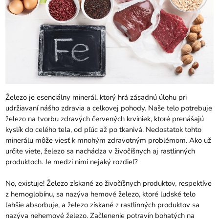
Železo je esenciálny minerál, ktorý hrá zásadnú úlohu pri
udržiavaní nášho zdravia a celkovej pohody. Naše telo potrebuje
železo na tvorbu zdravých červených krviniek, ktoré prenášajú
kyslík do celého tela, od pľúc až po tkanivá. Nedostatok tohto
minerálu môže viesť k mnohým zdravotným problémom. Ako už
určite viete, železo sa nachádza v živočíšnych aj rastlinných
produktoch. Je medzi nimi nejaký rozdiel?
No, existuje! Železo získané zo živočíšnych produktov, respektíve
z hemoglobínu, sa nazýva hemové železo, ktoré ľudské telo
ľahšie absorbuje, a železo získané z rastlinných produktov sa
nazýva nehemové železo. Začlenenie potravín bohatých na