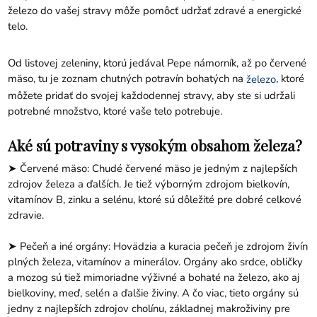
železo do vašej stravy môže pomôcť udržať zdravé a energické
telo.
Od listovej zeleniny, ktorú jedával Pepe námorník, až po červené
mäso, tu je zoznam chutných potravín bohatých na
, ktoré
železo
môžete pridať do svojej každodennej stravy, aby ste si udržali
potrebné množstvo, ktoré vaše telo potrebuje.
Aké sú potraviny s vysokým obsahom železa?
➤ Červené mäso: Chudé červené mäso je jedným z najlepších
zdrojov železa a ďalších. Je tiež výborným zdrojom bielkovín,
vitamínov B, zinku a selénu, ktoré sú dôležité pre dobré celkové
zdravie.
➤ Pečeň a iné orgány: Hovädzia a kuracia pečeň je zdrojom živín
plných železa, vitamínov a minerálov. Orgány ako srdce, obličky
a mozog sú tiež mimoriadne výživné a bohaté na železo, ako aj
bielkoviny, meď, selén a ďalšie živiny. A čo viac, tieto orgány sú
jedny z najlepších zdrojov cholínu, základnej makroživiny pre