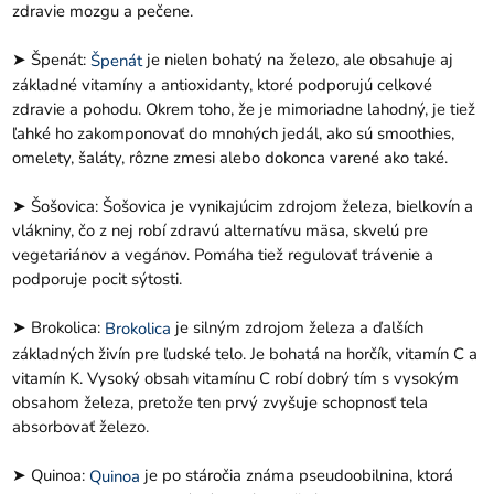
zdravie mozgu a pečene.
➤ Špenát:
je nielen bohatý na železo, ale obsahuje aj
Špenát
základné vitamíny a antioxidanty, ktoré podporujú celkové
zdravie a pohodu. Okrem toho, že je mimoriadne lahodný, je tiež
ľahké ho zakomponovať do mnohých jedál, ako sú smoothies,
omelety, šaláty, rôzne zmesi alebo dokonca varené ako také.
➤ Šošovica: Šošovica je vynikajúcim zdrojom železa, bielkovín a
vlákniny, čo z nej robí zdravú alternatívu mäsa, skvelú pre
vegetariánov a vegánov. Pomáha tiež regulovať trávenie a
podporuje pocit sýtosti.
➤ Brokolica:
je silným zdrojom železa a ďalších
Brokolica
základných živín pre ľudské telo. Je bohatá na horčík, vitamín C a
vitamín K. Vysoký obsah vitamínu C robí dobrý tím s vysokým
obsahom železa, pretože ten prvý zvyšuje schopnosť tela
absorbovať železo.
➤ Quinoa:
je po stáročia známa pseudoobilnina, ktorá
Quinoa