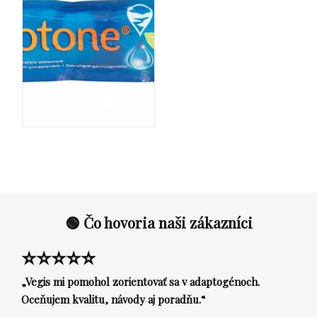
🟢 Čo hovoria naši zákazníci
⭐⭐⭐⭐⭐
„Vegis mi pomohol zorientovať sa v adaptogénoch.
Oceňujem kvalitu, návody aj poradňu.“