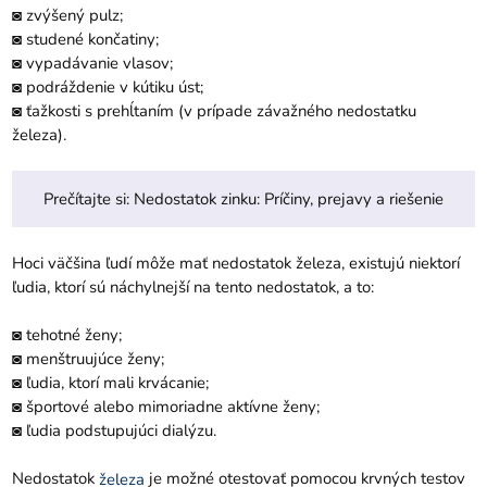
◙ zvýšený pulz;
◙ studené končatiny;
◙ vypadávanie vlasov;
◙ podráždenie v kútiku úst;
◙ ťažkosti s prehĺtaním (v prípade závažného nedostatku
železa).
Prečítajte si:
Nedostatok zinku: Príčiny, prejavy a riešenie
Hoci väčšina ľudí môže mať nedostatok železa, existujú niektorí
ľudia, ktorí sú náchylnejší na tento nedostatok, a to:
◙ tehotné ženy;
◙ menštruujúce ženy;
◙ ľudia, ktorí mali krvácanie;
◙ športové alebo mimoriadne aktívne ženy;
◙ ľudia podstupujúci dialýzu.
Nedostatok
je možné otestovať pomocou krvných testov
železa