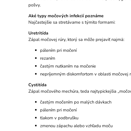
pošvy.
Aké typy močových infekcií poznáme
Najčastejšie sa stretávame s týmito formami:
Uretritída
Zápal močovej rúry, ktorý sa môže prejaviť najmä:
pálením pri močení
rezaním
častým nutkaním na močenie
nepríjemným diskomfortom v oblasti močovej 
Cystitída
Zápal močového mechúra, teda najtypickejšia „močová 
častým močením po malých dávkach
pálením pri močení
tlakom v podbrušku
zmenou zápachu alebo vzhľadu moču