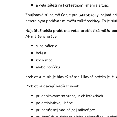
a veľa záleží na konkrétnom kmeni a situácii
Zaujímavé sú najmä údaje pre
, najmä pr
laktobacily
perorálnym podávaním môžu znížiť recidívy. To je sľubn
Najdôležitejšia praktická veta: probiotiká môžu pom
Ak má žena práve:
silné pálenie
bolesti
krv v moči
alebo horúčku
probiotikum nie je hlavný zásah. Hlavná otázka je, či i
Probiotiká dávajú väčší zmysel:
pri opakovane sa vracajúcich infekciách
po antibiotickej liečbe
pri narušenej vaginálnej mikroflóre