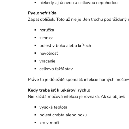
niekedy aj únavou a celkovou nepohodou
Pyelonefritída
Zápal obličiek. Toto už nie je „len trochu podráždený
horúčka
zimnica
bolesť v boku alebo krížoch
nevoľnosť
vracanie
celkovo ťažší stav
Práve tu je dôležité spomaliť: infekcie horných močov
Kedy treba ísť k lekárovi rýchlo
Nie každá močová infekcia je rovnaká. Ak sa objaví:
vysoká teplota
bolesť chrbta alebo boku
krv v moči