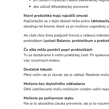
pri častých mykózach alebo bakteriálnej vagin
ako súčasť dlhodobejšej prevencie
Ktoré probiotiká majú najväčší zmysel
Najčastejšie sa v tejto oblasti riešia práve
laktobacil
obsahuje tie kmene, ktoré sa pri močovo-vaginálnej ob
Ak však chce žena podporiť črevnú a celkovú mikrob
prebiotikom
Lyolact Balance, probiotikum a prebio
Čo ešte môže pomôcť popri probiotikách
Tu sa dostávame k veľmi praktickej časti. Pri opakov
viac rozumných krokov.
Dostatok tekutín
Pitný režim nie je zázrak, ale je základ. Riedenie 
Močenie bez zbytočného odkladania
Dlhé zadržiavanie moču močovým cestám veľmi nepr
Močenie po pohlavnom styku
Nie je to absolútna záruka prevencie, ale je to rozum