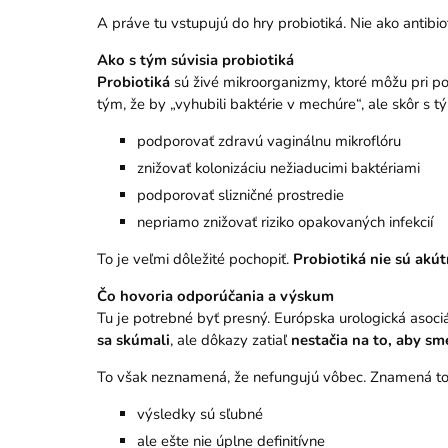
A práve tu vstupujú do hry probiotiká. Nie ako antib
Ako s tým súvisia probiotiká
Probiotiká
sú živé mikroorganizmy, ktoré môžu pri p
tým, že by „vyhubili baktérie v mechúre“, ale skôr s
podporovať zdravú vaginálnu mikroflóru
znižovať kolonizáciu nežiaducimi baktériami
podporovať slizničné prostredie
nepriamo znižovať riziko opakovaných infekcií
To je veľmi dôležité pochopiť.
Probiotiká nie sú akút
Čo hovoria odporúčania a výskum
Tu je potrebné byť presný. Európska urologická asoc
sa skúmali
, ale dôkazy zatiaľ
nestačia na to, aby sm
To však neznamená, že nefungujú vôbec. Znamená to 
výsledky sú sľubné
ale ešte nie úplne definitívne