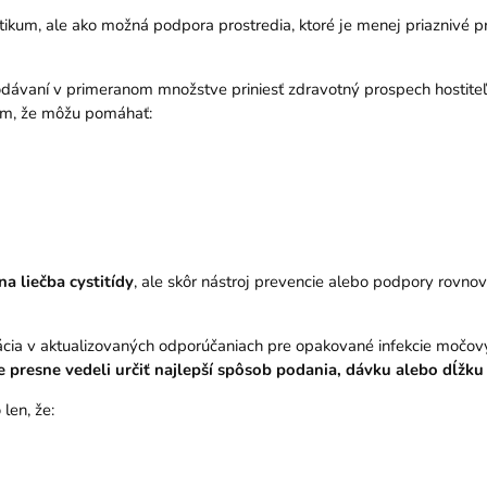
iotikum, ale ako možná podpora prostredia, ktoré je menej priaznivé
odávaní v primeranom množstve priniesť zdravotný prospech hostiteľ
 tým, že môžu pomáhať:
na liečba cystitídy
, ale skôr nástroj prevencie alebo podpory rovnov
iácia v aktualizovaných odporúčaniach pre opakované infekcie močov
e presne vedeli určiť najlepší spôsob podania, dávku alebo dĺžku
len, že: