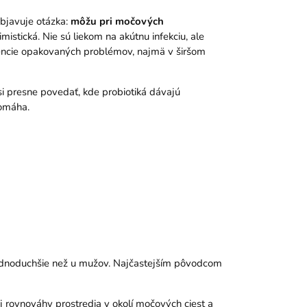
objavuje otázka:
môžu pri močových
istická. Nie sú liekom na akútnu infekciu, ale
encie opakovaných problémov, najmä v širšom
si presne povedať, kde probiotiká dávajú
pomáha.
 jednoduchšie než u mužov. Najčastejším pôvodcom
j rovnováhy prostredia v okolí močových ciest a