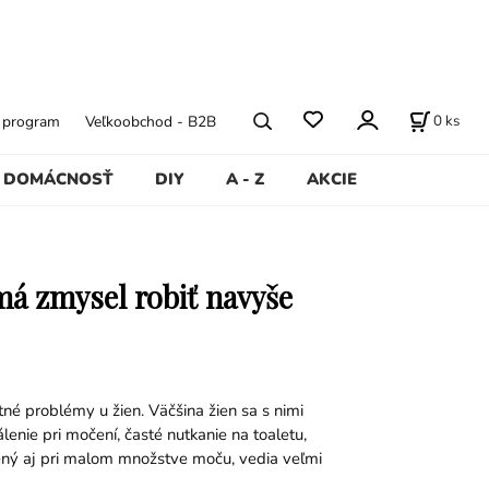
0
ks
ý program
Veľkoobchod - B2B
DOMÁCNOSŤ
DIY
A - Z
AKCIE
má zmysel robiť navyše
tné problémy u žien. Väčšina žien sa s nimi
lenie pri močení, časté nutkanie na toaletu,
ený aj pri malom množstve moču, vedia veľmi