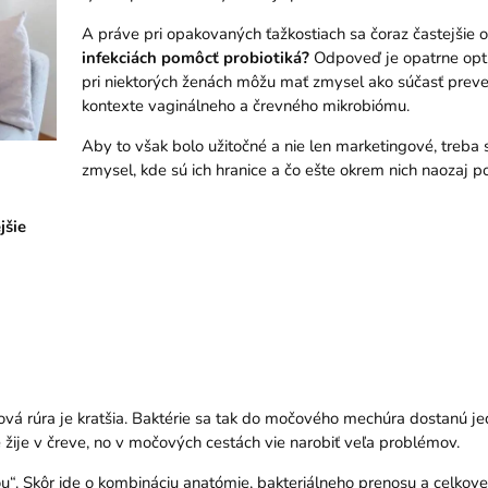
A práve pri opakovaných ťažkostiach sa čoraz častejšie 
infekciách pomôcť probiotiká?
Odpoveď je opatrne optim
pri niektorých ženách môžu mať zmysel ako súčasť prev
kontexte vaginálneho a črevného mikrobiómu.
Aby to však bolo užitočné a nie len marketingové, treba 
zmysel, kde sú ich hranice a čo ešte okrem nich naozaj 
jšie
čová rúra je kratšia. Baktérie sa tak do močového mechúra dostanú
ne žije v čreve, no v močových cestách vie narobiť veľa problémov.
u“. Skôr ide o kombináciu anatómie, bakteriálneho prenosu a celkove