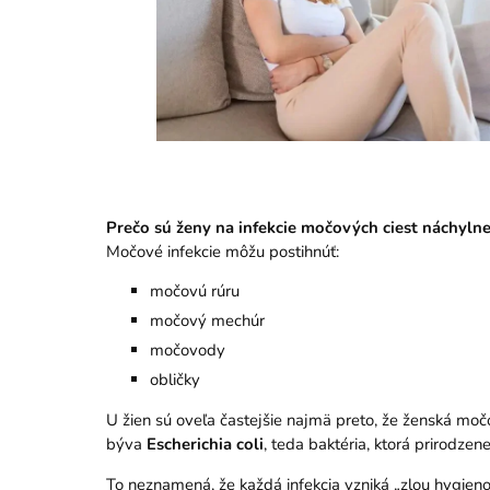
Prečo sú ženy na infekcie močových ciest náchylne
Močové infekcie môžu postihnúť:
močovú rúru
močový mechúr
močovody
obličky
U žien sú oveľa častejšie najmä preto, že ženská mo
býva
Escherichia coli
, teda baktéria, ktorá prirodze
To neznamená, že každá infekcia vzniká „zlou hygieno