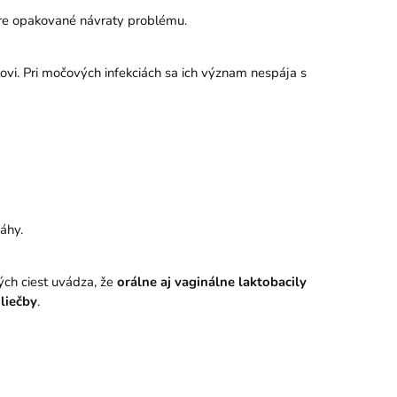
 pre opakované návraty problému.
ovi. Pri močových infekciách sa ich význam nespája s
áhy.
ých ciest uvádza, že
orálne aj vaginálne laktobacily
 liečby
.