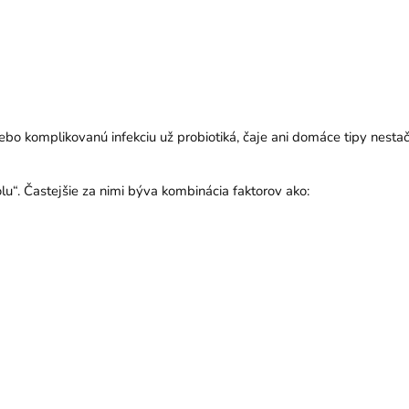
 alebo komplikovanú infekciu už probiotiká, čaje ani domáce tipy nestač
lu“. Častejšie za nimi býva kombinácia faktorov ako: