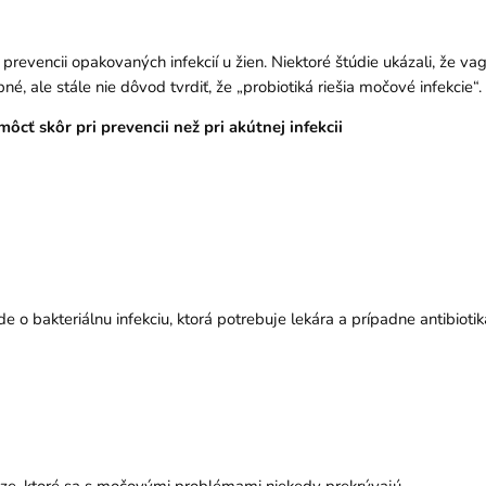
i prevencii opakovaných infekcií u žien. Niektoré štúdie ukázali, že 
é, ale stále nie dôvod tvrdiť, že „probiotiká riešia močové infekcie“.
ôcť skôr pri prevencii než pri akútnej infekcii
de o bakteriálnu infekciu, ktorá potrebuje lekára a prípadne antibiotik