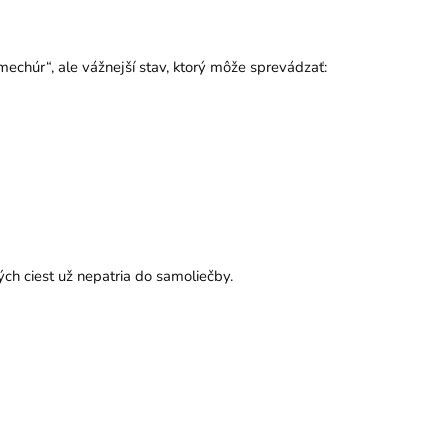
 mechúr“, ale vážnejší stav, ktorý môže sprevádzať:
ých ciest už nepatria do samoliečby.