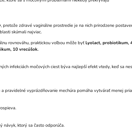
óze, ktoré sa s močovými problémami niekedy prekrývajú
y
, pretože zdravé vaginálne prostredie je na nich prirodzene postav
lasti skúmali najviac.
iálnu rovnováhu, praktickou voľbou môže byť
Lyolact, probiotikum,
tikum, 10 vrecúšok
.
aných infekciách močových ciest býva najlepší efekt vtedy, keď sa 
moču a pravidelné vyprázdňovanie mechúra pomáha vytvárať menej pri
ospieva.
ný návyk, ktorý sa často odporúča.