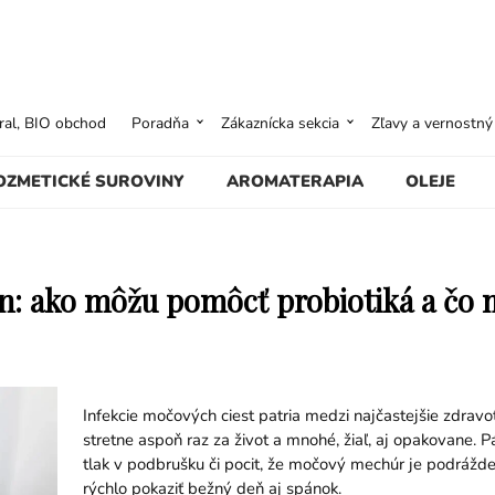
ural, BIO obchod
Poradňa
Zákaznícka sekcia
Zľavy a vernostn
OZMETICKÉ SUROVINY
AROMATERAPIA
OLEJE
en: ako môžu pomôcť probiotiká a čo 
Infekcie močových ciest patria medzi najčastejšie zdravo
stretne aspoň raz za život a mnohé, žiaľ, aj opakovane. Pá
tlak v podbrušku či pocit, že močový mechúr je podrážd
rýchlo pokaziť bežný deň aj spánok.