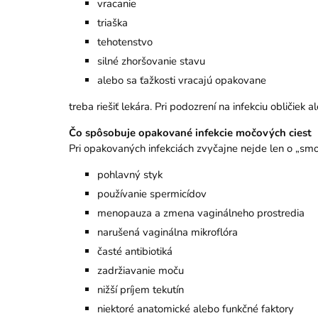
vracanie
triaška
tehotenstvo
silné zhoršovanie stavu
alebo sa ťažkosti vracajú opakovane
treba riešiť lekára. Pri podozrení na infekciu obličiek
Čo spôsobuje opakované infekcie močových ciest
Pri opakovaných infekciách zvyčajne nejde len o „smo
pohlavný styk
používanie spermicídov
menopauza a zmena vaginálneho prostredia
narušená vaginálna mikroflóra
časté antibiotiká
zadržiavanie moču
nižší príjem tekutín
niektoré anatomické alebo funkčné faktory