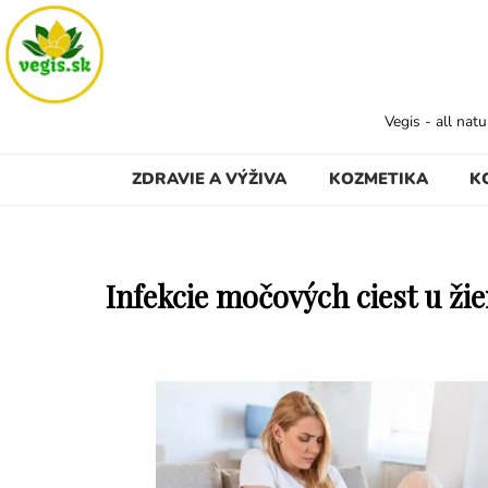
Vegis - all nat
ZDRAVIE A VÝŽIVA
KOZMETIKA
K
Infekcie močových ciest u ži