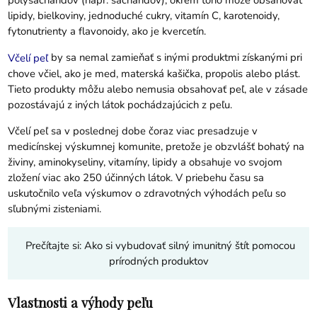
lipidy, bielkoviny, jednoduché cukry, vitamín C, karotenoidy,
fytonutrienty a flavonoidy, ako je kvercetín.
by sa nemal zamieňať s inými produktmi získanými pri
Včelí peľ
chove včiel, ako je med, materská kašička, propolis alebo plást.
Tieto produkty môžu alebo nemusia obsahovať peľ, ale v zásade
pozostávajú z iných látok pochádzajúcich z peľu.
Včelí peľ sa v poslednej dobe čoraz viac presadzuje v
medicínskej výskumnej komunite, pretože je obzvlášť bohatý na
živiny, aminokyseliny, vitamíny, lipidy a obsahuje vo svojom
zložení viac ako 250 účinných látok. V priebehu času sa
uskutočnilo veľa výskumov o zdravotných výhodách peľu so
sľubnými zisteniami.
Prečítajte si:
Ako si vybudovať silný imunitný štít pomocou
prírodných produktov
Vlastnosti a výhody peľu