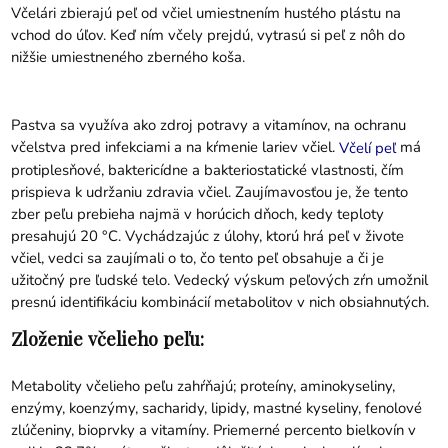
Včelári zbierajú peľ od včiel umiestnením hustého plástu na
vchod do úľov. Keď ním včely prejdú, vytrasú si peľ z nôh do
nižšie umiestneného zberného koša.
Pastva sa využíva ako zdroj potravy a vitamínov, na ochranu
včelstva pred infekciami a na kŕmenie lariev včiel.
má
Včelí peľ
protiplesňové, baktericídne a bakteriostatické vlastnosti, čím
prispieva k udržaniu zdravia včiel. Zaujímavosťou je, že tento
zber peľu prebieha najmä v horúcich dňoch, kedy teploty
presahujú 20 °C. Vychádzajúc z úlohy, ktorú hrá peľ v živote
včiel, vedci sa zaujímali o to, čo tento peľ obsahuje a či je
užitočný pre ľudské telo. Vedecký výskum peľových zŕn umožnil
presnú identifikáciu kombinácií metabolitov v nich obsiahnutých.
Zloženie včelieho peľu:
Metabolity včelieho peľu zahŕňajú; proteíny, aminokyseliny,
enzýmy, koenzýmy, sacharidy, lipidy, mastné kyseliny, fenolové
zlúčeniny, bioprvky a vitamíny. Priemerné percento bielkovín v