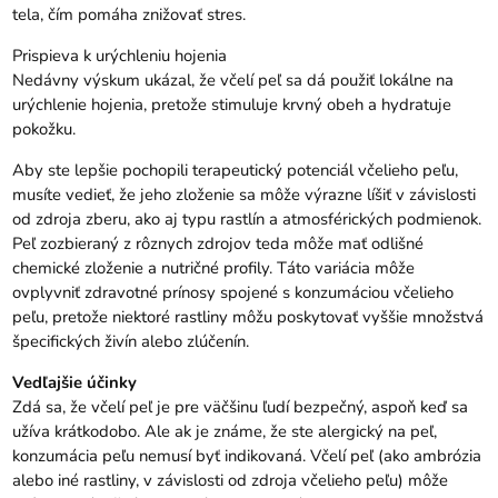
tela, čím pomáha znižovať stres.
Prispieva k urýchleniu hojenia
Nedávny výskum ukázal, že včelí peľ sa dá použiť lokálne na
urýchlenie hojenia, pretože stimuluje krvný obeh a hydratuje
pokožku.
Aby ste lepšie pochopili terapeutický potenciál včelieho peľu,
musíte vedieť, že jeho zloženie sa môže výrazne líšiť v závislosti
od zdroja zberu, ako aj typu rastlín a atmosférických podmienok.
Peľ zozbieraný z rôznych zdrojov teda môže mať odlišné
chemické zloženie a nutričné ​​profily. Táto variácia môže
ovplyvniť zdravotné prínosy spojené s konzumáciou včelieho
peľu, pretože niektoré rastliny môžu poskytovať vyššie množstvá
špecifických živín alebo zlúčenín.
Vedľajšie účinky
Zdá sa, že včelí peľ je pre väčšinu ľudí bezpečný, aspoň keď sa
užíva krátkodobo. Ale ak je známe, že ste alergický na peľ,
konzumácia peľu nemusí byť indikovaná. Včelí peľ (ako ambrózia
alebo iné rastliny, v závislosti od zdroja včelieho peľu) môže