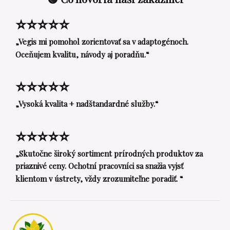
⭐⭐⭐⭐⭐
„Vegis mi pomohol zorientovať sa v adaptogénoch.
Oceňujem kvalitu, návody aj poradňu.“
⭐⭐⭐⭐⭐
„Vysoká kvalita + nadštandardné služby.“
⭐⭐⭐⭐⭐
„Skutočne široký sortiment prírodných produktov za
priaznivé ceny. Ochotní pracovníci sa snažia vyjsť
klientom v ústrety, vždy zrozumiteľne poradiť. “