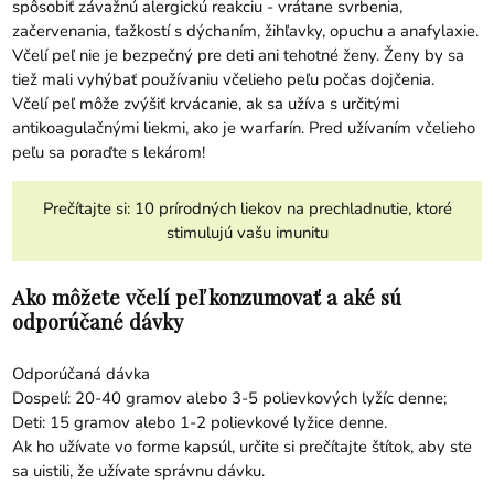
spôsobiť závažnú alergickú reakciu - vrátane svrbenia,
začervenania, ťažkostí s dýchaním, žihľavky, opuchu a anafylaxie.
Včelí peľ nie je bezpečný pre deti ani tehotné ženy. Ženy by sa
tiež mali vyhýbať používaniu včelieho peľu počas dojčenia.
Včelí peľ môže zvýšiť krvácanie, ak sa užíva s určitými
antikoagulačnými liekmi, ako je warfarín. Pred užívaním včelieho
peľu sa poraďte s lekárom!
Prečítajte si:
10 prírodných liekov na prechladnutie, ktoré
stimulujú vašu imunitu
Ako môžete včelí peľ konzumovať a aké sú
odporúčané dávky
Odporúčaná dávka
Dospelí: 20-40 gramov alebo 3-5 polievkových lyžíc denne;
Deti: 15 gramov alebo 1-2 polievkové lyžice denne.
Ak ho užívate vo forme kapsúl, určite si prečítajte štítok, aby ste
sa uistili, že užívate správnu dávku.