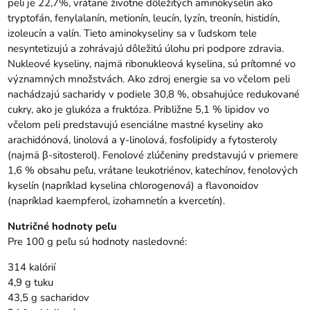
peli je 22,7%, vrátane životne dôležitých aminokyselín ako
tryptofán, fenylalanín, metionín, leucín, lyzín, treonín, histidín,
izoleucín a valín. Tieto aminokyseliny sa v ľudskom tele
nesyntetizujú a zohrávajú dôležitú úlohu pri podpore zdravia.
Nukleové kyseliny, najmä ribonukleová kyselina, sú prítomné vo
významných množstvách. Ako zdroj energie sa vo včelom peli
nachádzajú sacharidy v podiele 30,8 %, obsahujúce redukované
cukry, ako je glukóza a fruktóza. Približne 5,1 % lipidov vo
včelom peli predstavujú esenciálne mastné kyseliny ako
arachidónová, linolová a γ-linolová, fosfolipidy a fytosteroly
(najmä β-sitosterol). Fenolové zlúčeniny predstavujú v priemere
1,6 % obsahu peľu, vrátane leukotriénov, katechínov, fenolových
kyselín (napríklad kyselina chlorogenová) a flavonoidov
(napríklad kaempferol, izohamnetín a kvercetín).
Nutričné ​​hodnoty peľu
Pre 100 g peľu sú hodnoty nasledovné:
314 kalórií
4,9 g tuku
43,5 g sacharidov