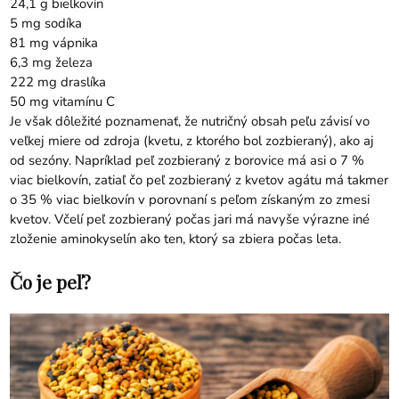
24,1 g bielkovín
5 mg sodíka
81 mg vápnika
6,3 mg železa
222 mg draslíka
50 mg vitamínu C
Je však dôležité poznamenať, že nutričný obsah peľu závisí vo
veľkej miere od zdroja (kvetu, z ktorého bol zozbieraný), ako aj
od sezóny. Napríklad peľ zozbieraný z borovice má asi o 7 %
viac bielkovín, zatiaľ čo peľ zozbieraný z kvetov agátu má takmer
o 35 % viac bielkovín v porovnaní s peľom získaným zo zmesi
kvetov. Včelí peľ zozbieraný počas jari má navyše výrazne iné
zloženie aminokyselín ako ten, ktorý sa zbiera počas leta.
Čo je peľ?