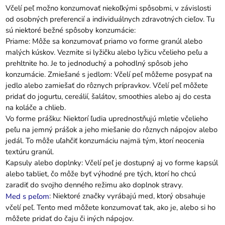
Včelí peľ možno konzumovať niekoľkými spôsobmi, v závislosti
od osobných preferencií a individuálnych zdravotných cieľov. Tu
sú niektoré bežné spôsoby konzumácie:
Priame: Môže sa konzumovať priamo vo forme granúl alebo
malých kúskov. Vezmite si lyžičku alebo lyžicu včelieho peľu a
prehltnite ho. Je to jednoduchý a pohodlný spôsob jeho
konzumácie. Zmiešané s jedlom: Včelí peľ môžeme posypať na
jedlo alebo zamiešať do rôznych prípravkov. Včelí peľ môžete
pridať do jogurtu, cereálií, šalátov, smoothies alebo aj do cesta
na koláče a chlieb.
Vo forme prášku: Niektorí ľudia uprednostňujú mletie včelieho
peľu na jemný prášok a jeho miešanie do rôznych nápojov alebo
jedál. To môže uľahčiť konzumáciu najmä tým, ktorí neocenia
textúru granúl.
Kapsuly alebo doplnky: Včelí peľ je dostupný aj vo forme kapsúl
alebo tabliet, čo môže byť výhodné pre tých, ktorí ho chcú
zaradiť do svojho denného režimu ako doplnok stravy.
: Niektoré značky vyrábajú med, ktorý obsahuje
Med s peľom
včelí peľ. Tento med môžete konzumovať tak, ako je, alebo si ho
môžete pridať do čaju či iných nápojov.