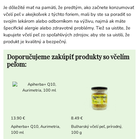
Je dôležité mať na pamäti, že predtým, ako začnete konzumovať
včelí peľ v akejkoľvek z týchto foriem, mali by ste sa poradiť so
svojím lekárom alebo odborníkom na výživu, najmä ak máte
špecifické alergie alebo zdravotné problémy. Tiež sa uistite, že
kupujete včelí peľ zo spoľahlivých zdrojov, aby ste sa uistili, že
produkt je kvalitný a bezpečný.
Doporučujeme zakúpiť produkty so včelím
peľom:
13.90 €
8.49 €
Apiherba+ Q10, Aurimetria,
Bulharský včelí peľ, prírodný,
100 ml
100 g