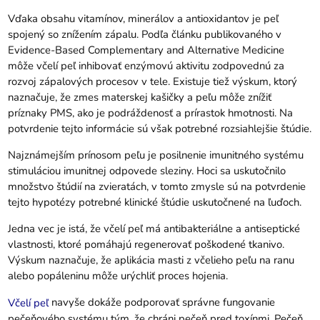
Vďaka obsahu vitamínov, minerálov a antioxidantov je peľ
spojený so znížením zápalu. Podľa článku publikovaného v
Evidence-Based Complementary and Alternative Medicine
môže včelí peľ inhibovať enzýmovú aktivitu zodpovednú za
rozvoj zápalových procesov v tele. Existuje tiež výskum, ktorý
naznačuje, že zmes materskej kašičky a peľu môže znížiť
príznaky PMS, ako je podráždenosť a prírastok hmotnosti. Na
potvrdenie tejto informácie sú však potrebné rozsiahlejšie štúdie.
Najznámejším prínosom peľu je posilnenie imunitného systému
stimuláciou imunitnej odpovede sleziny. Hoci sa uskutočnilo
množstvo štúdií na zvieratách, v tomto zmysle sú na potvrdenie
tejto hypotézy potrebné klinické štúdie uskutočnené na ľuďoch.
Jedna vec je istá, že včelí peľ má antibakteriálne a antiseptické
vlastnosti, ktoré pomáhajú regenerovať poškodené tkanivo.
Výskum naznačuje, že aplikácia masti z včelieho peľu na ranu
alebo popáleninu môže urýchliť proces hojenia.
navyše dokáže podporovať správne fungovanie
Včelí peľ
pečeňového systému tým, že chráni pečeň pred toxínmi. Pečeň