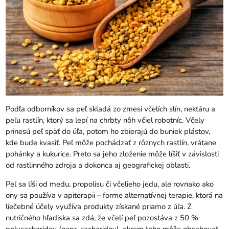
Podľa odborníkov sa peľ skladá zo zmesi včelích slín, nektáru a
peľu rastlín, ktorý sa lepí na chrbty nôh včiel robotníc. Včely
prinesú peľ späť do úľa, potom ho zbierajú do buniek plástov,
kde bude kvasiť. Peľ môže pochádzať z rôznych rastlín, vrátane
pohánky a kukurice. Preto sa jeho zloženie môže líšiť v závislosti
od rastlinného zdroja a dokonca aj geografickej oblasti.
Peľ sa líši od medu, propolisu či včelieho jedu, ale rovnako ako
ony sa používa v apiterapii – forme alternatívnej terapie, ktorá na
liečebné účely využíva produkty získané priamo z úľa. Z
nutričného hľadiska sa zdá, že včelí peľ pozostáva z 50 %
polysacharidov (napr. sacharidov), okrem toho môže obsahovať