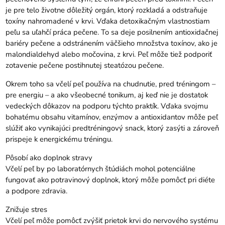
je pre telo životne dôležitý orgán, ktorý rozkladá a odstraňuje
toxíny nahromadené v krvi. Vďaka detoxikačným vlastnostiam
peľu sa uľahčí práca pečene. To sa deje posilnením antioxidačnej
bariéry pečene a odstránením väčšieho množstva toxínov, ako je
malondialdehyd alebo močovina, z krvi. Peľ môže tiež podporiť
zotavenie pečene postihnutej steatózou pečene.
Okrem toho sa včelí peľ používa na chudnutie, pred tréningom –
pre energiu – a ako všeobecné tonikum, aj keď nie je dostatok
vedeckých dôkazov na podporu týchto praktík. Vďaka svojmu
bohatému obsahu vitamínov, enzýmov a antioxidantov môže peľ
slúžiť ako vynikajúci predtréningový snack, ktorý zasýti a zároveň
prispeje k energickému tréningu.
Pôsobí ako doplnok stravy
Včelí peľ by po laboratórnych štúdiách mohol potenciálne
fungovať ako potravinový doplnok, ktorý môže pomôcť pri diéte
a podpore zdravia.
Znižuje stres
Včelí peľ môže pomôcť zvýšiť prietok krvi do nervového systému