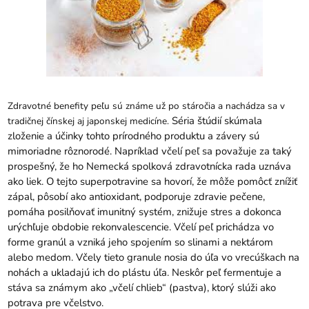
Zdravotné benefity peľu sú známe už po stáročia a nachádza sa v
Séria štúdií skúmala
tradičnej čínskej aj japonskej medicíne.
zloženie a účinky tohto prírodného produktu a závery sú
mimoriadne rôznorodé. Napríklad včelí peľ sa považuje za taký
prospešný, že ho Nemecká spolková zdravotnícka rada uznáva
ako liek. O tejto superpotravine sa hovorí, že môže pomôcť znížiť
zápal, pôsobí ako antioxidant, podporuje zdravie pečene,
pomáha posilňovať imunitný systém, znižuje stres a dokonca
urýchľuje obdobie rekonvalescencie. Včelí peľ prichádza vo
forme granúl a vzniká jeho spojením so slinami a nektárom
alebo medom. Včely tieto granule nosia do úľa vo vrecúškach na
nohách a ukladajú ich do plástu úľa. Neskôr peľ fermentuje a
stáva sa známym ako „včelí chlieb“ (pastva), ktorý slúži ako
potrava pre včelstvo.