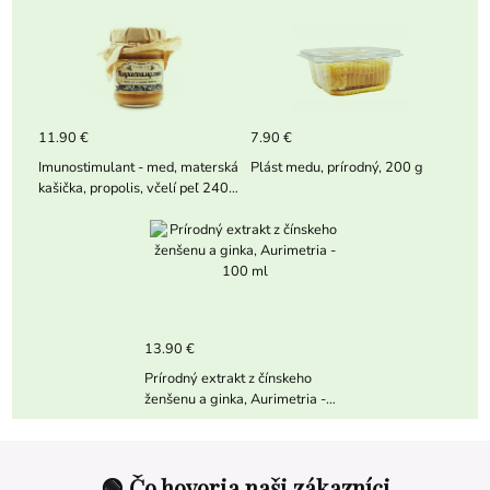
11.90 €
7.90 €
Imunostimulant - med, materská
Plást medu, prírodný, 200 g
kašička, propolis, včelí peľ 240
g
13.90 €
Prírodný extrakt z čínskeho
ženšenu a ginka, Aurimetria -
100 ml
🟢 Čo hovoria naši zákazníci