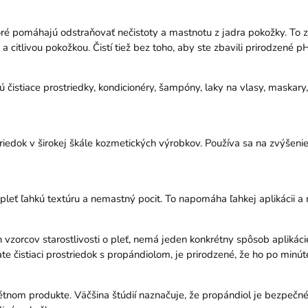
oré pomáhajú odstraňovať nečistoty a mastnotu z jadra pokožky. To za
 a citlivou pokožkou. Čistí tiež bez toho, aby ste zbavili prirodzené p
sú čistiace prostriedky, kondicionéry, šampóny, laky na vlasy, mask
iedok v širokej škále kozmetických výrobkov. Používa sa na zvýšenie 
leť ľahkú textúru a nemastný pocit. To napomáha ľahkej aplikácii a 
vzorcov starostlivosti o pleť, nemá jeden konkrétny spôsob aplikácie
vate čistiaci prostriedok s propándiolom, je prirodzené, že ho po m
tnom produkte. Väčšina štúdií naznačuje, že propándiol je bezpečn