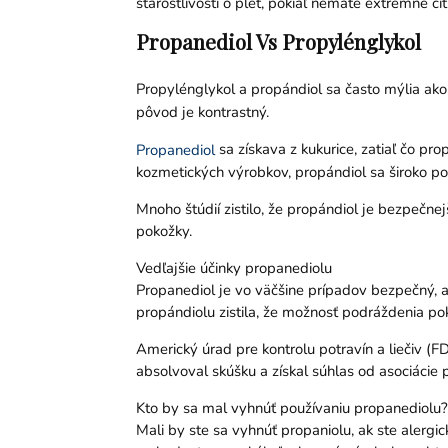
starostlivosti o pleť, pokiaľ nemáte extrémne ci
Propanediol Vs Propylénglykol
Propylénglykol a propándiol sa často mýlia ako
pôvod je kontrastný.
sa získava z kukurice, zatiaľ čo p
Propanediol
kozmetických výrobkov, propándiol sa široko pou
Mnoho štúdií zistilo, že propándiol je bezpečne
pokožky.
Vedľajšie účinky propanediolu
Propanediol je vo väčšine prípadov bezpečný, al
propándiolu zistila, že možnosť podráždenia pok
Americký úrad pre kontrolu potravín a liečiv (F
absolvoval skúšku a získal súhlas od asociácie 
Kto by sa mal vyhnúť používaniu propanediolu?
Mali by ste sa vyhnúť propaniolu, ak ste alergic