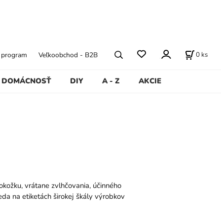
0
ks
ý program
Veľkoobchod - B2B
DOMÁCNOSŤ
DIY
A - Z
AKCIE
kožku, vrátane zvlhčovania, účinného
eda na etiketách širokej škály výrobkov