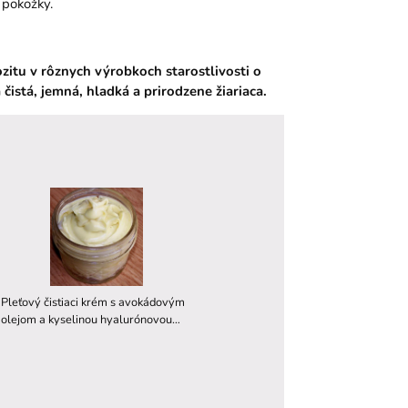
 pokožky.
zitu v rôznych výrobkoch starostlivosti o
istá, jemná, hladká a prirodzene žiariaca.
Pleťový čistiaci krém s avokádovým
olejom a kyselinou hyalurónovou
recept