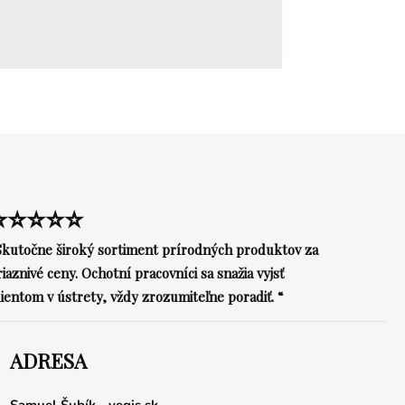
⭐⭐⭐⭐⭐
Skutočne široký sortiment prírodných produktov za
riaznivé ceny. Ochotní pracovníci sa snažia vyjsť
lientom v ústrety, vždy zrozumiteľne poradiť. “
ADRESA
Samuel Šubík - vegis.sk