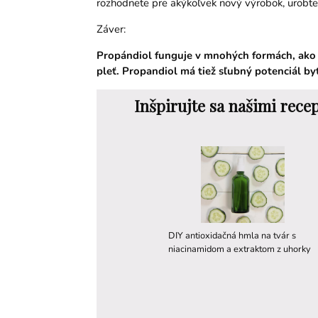
rozhodnete pre akýkoľvek nový výrobok, urobte 
Záver:
Propándiol funguje v mnohých formách, ako j
pleť. Propandiol má tiež sľubný potenciál by
Inšpirujte sa našimi rece
DIY antioxidačná hmla na tvár s
niacinamidom a extraktom z uhorky