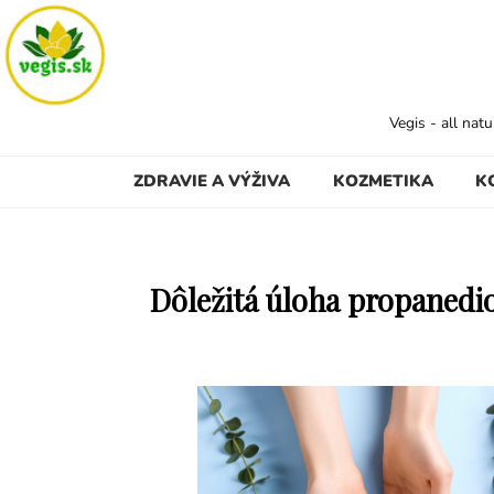
Vegis - all nat
ZDRAVIE A VÝŽIVA
KOZMETIKA
K
Dôležitá úloha propanediol