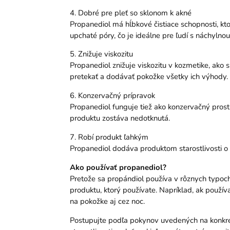
4. Dobré pre pleť so sklonom k ​​akné
Propanediol má hĺbkové čistiace schopnosti, kt
upchaté póry, čo je ideálne pre ľudí s náchylnou
5. Znižuje viskozitu
Propanediol znižuje viskozitu v kozmetike, ako 
pretekať a dodávať pokožke všetky ich výhody.
6. Konzervačný prípravok
Propanediol funguje tiež ako konzervačný prostr
produktu zostáva nedotknutá.
7. Robí produkt ľahkým
Propanediol dodáva produktom starostlivosti o p
Ako používať propanediol?
Pretože sa propándiol používa v rôznych typoch 
produktu, ktorý používate. Napríklad, ak použí
na pokožke aj cez noc.
Postupujte podľa pokynov uvedených na konkré