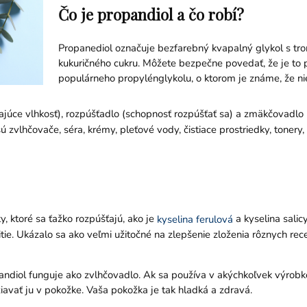
Čo je propandiol a čo robí?
Propanediol označuje bezfarebný kvapalný glykol s tro
kukuričného cukru. Môžete bezpečne povedať, že je to 
populárneho propylénglykolu, o ktorom je známe, že n
ajúce vlhkosť), rozpúšťadlo (schopnosť rozpúšťať sa) a zmäkčovadlo 
 zvlhčovače, séra, krémy, pleťové vody, čistiace prostriedky, tonery, 
y, ktoré sa ťažko rozpúšťajú, ako je
a kyselina salic
kyselina ferulová
tie. Ukázalo sa ako veľmi užitočné na zlepšenie zloženia rôznych rec
andiol funguje ako zvlhčovadlo. Ak sa používa v akýchkoľvek výrobko
iavať ju v pokožke. Vaša pokožka je tak hladká a zdravá.