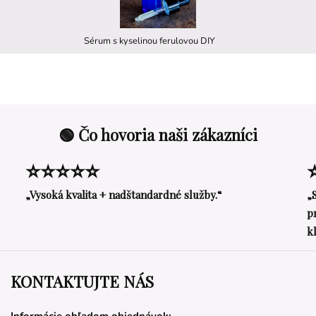
Sérum s kyselinou ferulovou DIY
🟢 Čo hovoria naši zákazníci
⭐⭐⭐⭐⭐
„Vysoká kvalita + nadštandardné služby.“
„
p
k
KONTAKTUJTE NÁS
Informácie ohľadom objednávok: