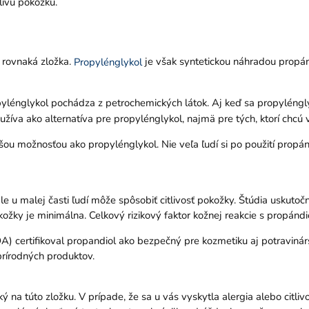
tlivú pokožku.
 rovnaká zložka.
je však syntetickou náhradou propándi
Propylénglykol
ropylénglykol pochádza z petrochemických látok. Aj keď sa propyléng
žíva ako alternatíva pre propylénglykol, najmä pre tých, ktorí chcú 
jšou možnosťou ako propylénglykol. Nie veľa ľudí si po použití propán
e u malej časti ľudí môže spôsobiť citlivosť pokožky. Štúdia uskuto
ožky je minimálna. Celkový rizikový faktor kožnej reakcie s propándi
DA) certifikoval propandiol ako bezpečný pre kozmetiku aj potraviná
prírodných produktov.
ký na túto zložku. V prípade, že sa u vás vyskytla alergia alebo citli