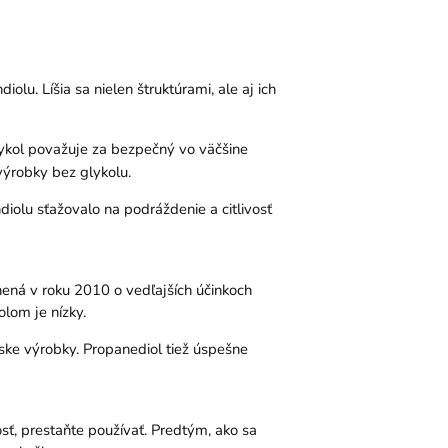
olu. Líšia sa nielen štruktúrami, ale aj ich
lykol považuje za bezpečný vo väčšine
výrobky bez glykolu.
diolu sťažovalo na podráždenie a citlivosť
čnená v roku 2010 o vedľajších účinkoch
olom je nízky.
rske výrobky. Propanediol tiež úspešne
vosť, prestaňte používať. Predtým, ako sa