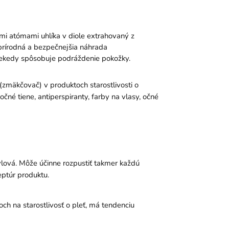
mi atómami uhlíka v diole extrahovaný z
prírodná a bezpečnejšia náhrada
iekedy spôsobuje podráždenie pokožky.
(zmäkčovač) v produktoch starostlivosti o
očné tiene, antiperspiranty, farby na vlasy, očné
ylová. Môže účinne rozpustiť takmer každú
eptúr produktu.
ch na starostlivosť o pleť, má tendenciu