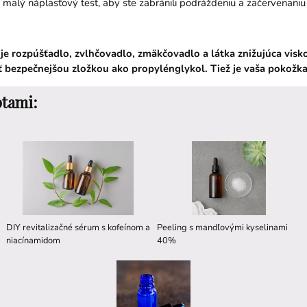
malý náplasťový test, aby ste zabránili podráždeniu a začervenaniu
e rozpúšťadlo, zvlhčovadlo, zmäkčovadlo a látka znižujúca visko
ť bezpečnejšou zložkou ako propylénglykol. Tiež je vaša pokožka č
ptami:
DIY revitalizačné sérum s kofeínom a
Peeling s mandľovými kyselinami
niacínamidom
40%