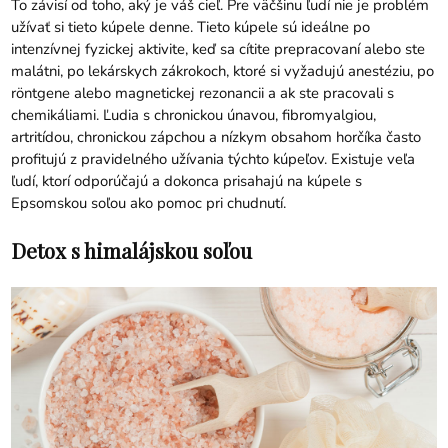
To závisí od toho, aký je váš cieľ. Pre väčšinu ľudí nie je problém
užívať si tieto kúpele denne. Tieto kúpele sú ideálne po
intenzívnej fyzickej aktivite, keď sa cítite prepracovaní alebo ste
malátni, po lekárskych zákrokoch, ktoré si vyžadujú anestéziu, po
röntgene alebo magnetickej rezonancii a ak ste pracovali s
chemikáliami. Ľudia s chronickou únavou, fibromyalgiou,
artritídou, chronickou zápchou a nízkym obsahom horčíka často
profitujú z pravidelného užívania týchto kúpeľov. Existuje veľa
ľudí, ktorí odporúčajú a dokonca prisahajú na kúpele s
Epsomskou soľou ako pomoc pri chudnutí.
Detox s himalájskou soľou