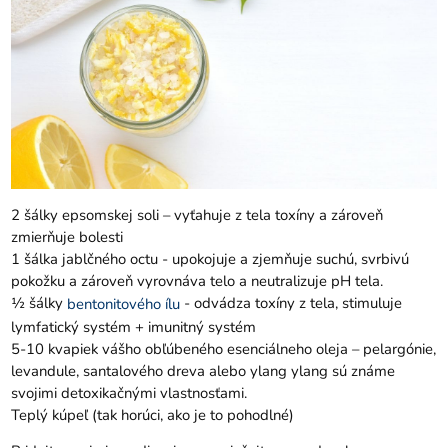
2 šálky epsomskej soli – vyťahuje z tela toxíny a zároveň
zmierňuje bolesti
1 šálka jablčného octu - upokojuje a zjemňuje suchú, svrbivú
pokožku a zároveň vyrovnáva telo a neutralizuje pH tela.
½ šálky
- odvádza toxíny z tela, stimuluje
bentonitového ílu
lymfatický systém + imunitný systém
5-10 kvapiek vášho obľúbeného esenciálneho oleja – pelargónie,
levandule, santalového dreva alebo ylang ylang sú známe
svojimi detoxikačnými vlastnosťami.
Teplý kúpeľ (tak horúci, ako je to pohodlné)