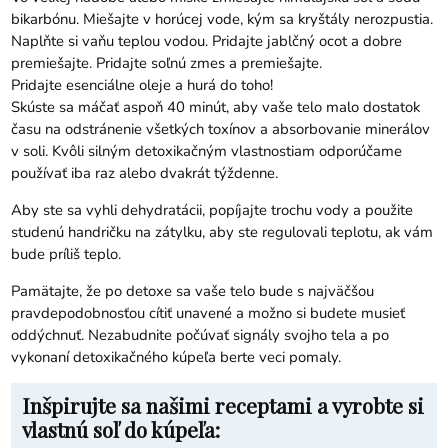
bikarbónu. Miešajte v horúcej vode, kým sa kryštály nerozpustia.
Naplňte si vaňu teplou vodou. Pridajte jablčný ocot a dobre
premiešajte. Pridajte soľnú zmes a premiešajte.
Pridajte esenciálne oleje a hurá do toho!
Skúste sa máčať aspoň 40 minút, aby vaše telo malo dostatok
času na odstránenie všetkých toxínov a absorbovanie minerálov
v soli. Kvôli silným detoxikačným vlastnostiam odporúčame
používať iba raz alebo dvakrát týždenne.
Aby ste sa vyhli dehydratácii, popíjajte trochu vody a použite
studenú handričku na zátylku, aby ste regulovali teplotu, ak vám
bude príliš teplo.
Pamätajte, že po detoxe sa vaše telo bude s najväčšou
pravdepodobnosťou cítiť unavené a možno si budete musieť
oddýchnuť. Nezabudnite počúvať signály svojho tela a po
vykonaní detoxikačného kúpeľa berte veci pomaly.
Inšpirujte sa našimi receptami a vyrobte si
vlastnú soľ do kúpeľa: