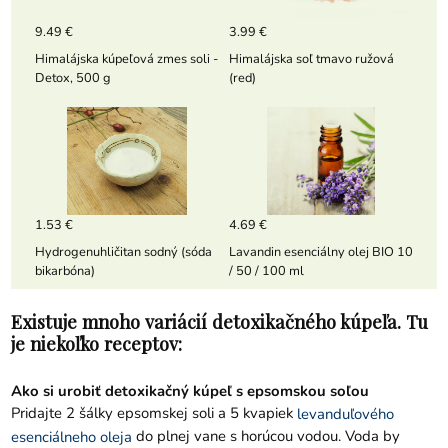
9.49 €
3.99 €
Himalájska kúpeľová zmes soli -
Himalájska soľ tmavo ružová
Detox, 500 g
(red)
1.53 €
4.69 €
Hydrogenuhličitan sodný (sóda
Lavandin esenciálny olej BIO 10
bikarbóna)
/ 50 / 100 ml
Existuje mnoho variácií detoxikačného kúpeľa. Tu
je niekoľko receptov:
Ako si urobiť detoxikačný kúpeľ s epsomskou soľou
Pridajte 2 šálky epsomskej soli a 5 kvapiek
levanduľového
do plnej vane s horúcou vodou. Voda by
esenciálneho oleja