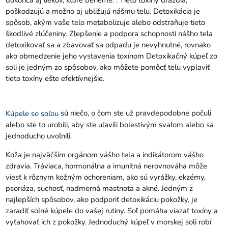
poškodzujú a možno aj ubližujú nášmu telu. Detoxikácia je
spôsob, akým vaše telo metabolizuje alebo odstraňuje tieto
škodlivé zlúčeniny. Zlepšenie a podpora schopnosti nášho tela
detoxikovať sa a zbavovať sa odpadu je nevyhnutné, rovnako
ako obmedzenie jeho vystavenia toxínom Detoxikačný kúpeľ zo
soli je jedným zo spôsobov, ako môžete pomôcť telu vyplaviť
tieto toxíny ešte efektívnejšie.
sú niečo, o čom ste už pravdepodobne počuli
Kúpele so soľou
alebo ste to urobili, aby ste uľavili bolestivým svalom alebo sa
jednoducho uvoľnili.
Koža je najväčším orgánom vášho tela a indikátorom vášho
zdravia. Tráviaca, hormonálna a imunitná nerovnováha môže
viesť k rôznym kožným ochoreniam, ako sú vyrážky, ekzémy,
psoriáza, suchosť, nadmerná mastnota a akné. Jedným z
najlepších spôsobov, ako podporiť detoxikáciu pokožky, je
zaradiť soľné kúpele do vašej rutiny. Soľ pomáha viazať toxíny a
vyťahovať ich z pokožky. Jednoduchý kúpeľ v morskej soli robí