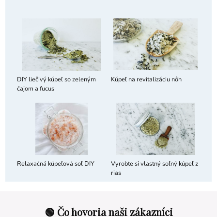
DIY liečivý kúpeľ so zeleným
Kúpeľ na revitalizáciu nôh
čajom a fucus
Relaxačná kúpeľová soľ DIY
Vyrobte si vlastný soľný kúpeľ z
rias
🟢 Čo hovoria naši zákazníci