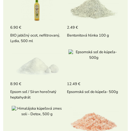
6.90 €
2.49 €
BIO jablčný ocot, nefiltrovaný,
Bentonitová hlinka 100 g
Lydia, 500 ml
8.90 €
12.49 €
Epsom soľ / Síran horečnatý
Epsomská soľ do kúpeľa- 500g
heptahydrát