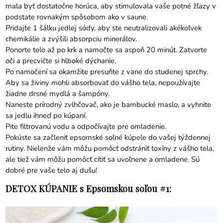
mala byť dostatočne horúca, aby stimulovala vaše potné žľazy v
podstate rovnakým spôsobom ako v saune.
Pridajte 1 šálku jedlej sódy, aby ste neutralizovali akékoľvek
chemikálie a zvýšili absorpciu minerálov.
Ponorte telo až po krk a namočte sa aspoň 20 minút. Zatvorte
oči a precvičte si hlboké dýchanie.
Po namočení sa okamžite presuňte z vane do studenej sprchy.
Aby sa živiny mohli absorbovať do vášho tela, nepoužívajte
žiadne drsné mydlá a šampóny.
Naneste prírodný zvlhčovač, ako je bambucké maslo, a vyhnite
sa jedlu ihneď po kúpaní.
Pite filtrovanú vodu a odpočívajte pre omladenie.
Pokúste sa začleniť epsomské soľné kúpele do vašej týždennej
rutiny. Nielenže vám môžu pomôcť odstrániť toxíny z vášho tela,
ale tiež vám môžu pomôcť cítiť sa uvoľnene a omladene. Sú
dobré pre vaše telo aj dušu!
DETOX KÚPANIE s Epsomskou soľou #1: