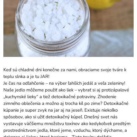
Keď sú chladné dni konečne za nami, obraciame svoje tváre k
teplu slnka a je tu JAR!
Je čas na odľahčenie – na výber ľahších jedál a veľa zeleniny!
Naše jedlo môžeme použiť ako liek – vybrať si aj protizápalové
„kuchynské lieky“ a tiež detoxikačné potraviny. Zhodenie
zimného oblečenia a možno aj trocha kíl po zime? Detoxikačné
kúpanie je super zvyk na jar aj na jeseň. Existuje niekoľko
spôsobov, ako si užiť detoxikačný kúpeľ. Dnešný svet nás
vystavuje väčšiemu množstvu toxínov ako kedykoľvek predtým
prostredníctvom jedla, ktoré jeme, vzduchu, ktorý dýchame, a
dokonca aj liekov, ktoré berieme. . Tieto toxíny dráždia,