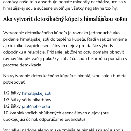
osmózy naše telo absorbuje bohaté minerály nachádzajúce sa v
himalájskej soli a súčasne uvoľňuje všetky negatívne toxíny.
Ako vytvoriť detoxikačný kúpeľ s himalájskou soľou
Vytvorenie detoxikačného kúpeľa je rovnako jednoduché ako
pridanie himalájskej soli do teplého kúpeľa. Radi však zahrnieme
aj niekoľko kvapiek esenciálnych olejov pre ďalšie výhody
odpočinku a relaxácie. Pridanie jablčného octu pomáha obnoviť
rovnováhu pH vašej pokožky, zatiaľ čo sóda bikarbóna pomáha v
procese detoxikácie.
Na vytvorenie detoxikačného kúpeľa s himalájskou soľou budete
potrebovať:
1/2 šálky
himalájskej soli
1/3 šálky sódy bikarbóny
1/2 šálky
jablčného octu
10 kvapiek vašich obľúbených esenciálnych olejov (pre
upokojujúci účinok odporúčame levanduľu)
Vo veľkej nádobe alebo miske zmiešajte himalájsku soľ a sódu