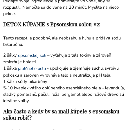
Pridajte svoje ingrediencie a pomiešajte vo vode, aby sa
rozpustili. Namočte sa do vane na 20 minút. Myslite na niečo
pekné.
DETOX KÚPANIE s Epsomskou soľou #2:
Tento recept je podobný, ale neobsahuje hlinu a pridáva sódu
bikarbónu.
2 šálky
– vyťahuje z tela toxíny a zároveň
epsomskej soli
zmierňuje bolesti
1 šálka
- upokojuje a zjemňuje suchú, svrbivú
jablčného octu
pokožku a zároveň vyrovnáva telo a neutralizuje pH tela.
1 šálka sódy bikarbóny
5-10 kvapiek vášho obľúbeného esenciálneho oleja - levanduľa,
sladký pomaranč, pačuli, ruža, bergamot alebo ružové drevo sú
ideálne voľby.
Ako často a kedy by sa mali kúpele s epsomskou
soľou robiť?