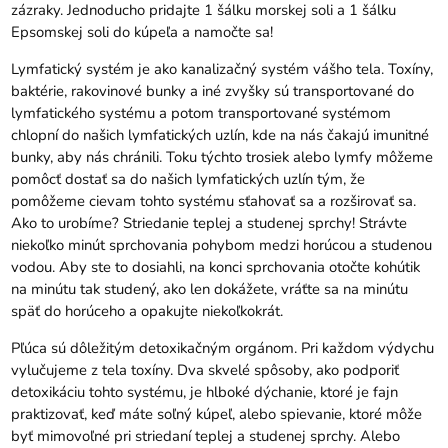
zázraky. Jednoducho pridajte 1 šálku morskej soli a 1 šálku
Epsomskej soli do kúpeľa a namočte sa!
Lymfatický systém je ako kanalizačný systém vášho tela. Toxíny,
baktérie, rakovinové bunky a iné zvyšky sú transportované do
lymfatického systému a potom transportované systémom
chlopní do našich lymfatických uzlín, kde na nás čakajú imunitné
bunky, aby nás chránili. Toku týchto trosiek alebo lymfy môžeme
pomôcť dostať sa do našich lymfatických uzlín tým, že
pomôžeme cievam tohto systému sťahovať sa a rozširovať sa.
Ako to urobíme? Striedanie teplej a studenej sprchy! Strávte
niekoľko minút sprchovania pohybom medzi horúcou a studenou
vodou. Aby ste to dosiahli, na konci sprchovania otočte kohútik
na minútu tak studený, ako len dokážete, vráťte sa na minútu
späť do horúceho a opakujte niekoľkokrát.
Pľúca sú dôležitým detoxikačným orgánom. Pri každom výdychu
vylučujeme z tela toxíny. Dva skvelé spôsoby, ako podporiť
detoxikáciu tohto systému, je hlboké dýchanie, ktoré je fajn
praktizovať, keď máte soľný kúpeľ, alebo spievanie, ktoré môže
byť mimovoľné pri striedaní teplej a studenej sprchy. Alebo