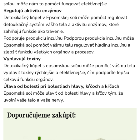
soľou, môže nám to pomôcť fungovať efektívnejšie.
Regulujú aktivitu enzýmov
Detoxikačný kúpeľ v Epsomskej soli môže pomôcť regulovať
detoxikačný systém vášho tela a aktivitu enzýmov, ktoré
zahŕňajú funkcie ako trávenie.
Podporuje produkciu inzulínu Podporou produkcie inzulínu môže
Epsomská soľ pomôcť vášmu telu regulovať hladinu inzulínu a
zlepšiť funkciu všetkých orgánov a procesov.
Vyplavujú toxíny
Detoxikačný kúpeľ s epsomskou soľou môže pomôcť vášmu telu
vyplaviť toxíny rýchlejšie a efektívnejšie, čím podporíte lepšiu
celkovú funkciu orgánov.
Úľava od bolesti pri bolestiach hlavy, kŕčoch a kŕčoch
Epsomská soľ môže uľaviť od bolesti hlavy a kŕčov tým, že
uvoľní vaše telo a vaše nervy.
Doporučujeme zakúpiť: