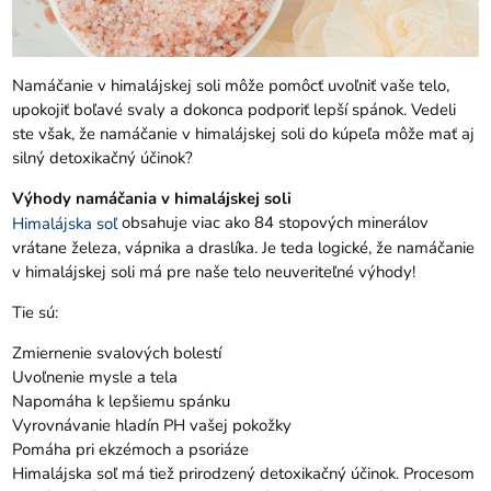
Namáčanie v himalájskej soli môže pomôcť uvoľniť vaše telo,
upokojiť boľavé svaly a dokonca podporiť lepší spánok. Vedeli
ste však, že namáčanie v himalájskej soli do kúpeľa môže mať aj
silný detoxikačný účinok?
Výhody namáčania v himalájskej soli
obsahuje viac ako 84 stopových minerálov
Himalájska soľ
vrátane železa, vápnika a draslíka. Je teda logické, že namáčanie
v himalájskej soli má pre naše telo neuveriteľné výhody!
Tie sú:
Zmiernenie svalových bolestí
Uvoľnenie mysle a tela
Napomáha k lepšiemu spánku
Vyrovnávanie hladín PH vašej pokožky
Pomáha pri ekzémoch a psoriáze
Himalájska soľ má tiež prirodzený detoxikačný účinok. Procesom