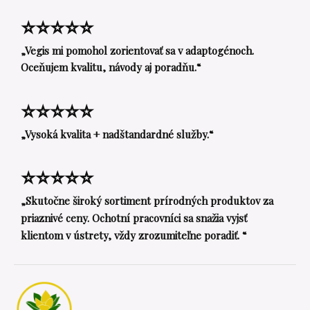
⭐⭐⭐⭐⭐
„Vegis mi pomohol zorientovať sa v adaptogénoch.
Oceňujem kvalitu, návody aj poradňu.“
⭐⭐⭐⭐⭐
„Vysoká kvalita + nadštandardné služby.“
⭐⭐⭐⭐⭐
„Skutočne široký sortiment prírodných produktov za
priaznivé ceny. Ochotní pracovníci sa snažia vyjsť
klientom v ústrety, vždy zrozumiteľne poradiť. “