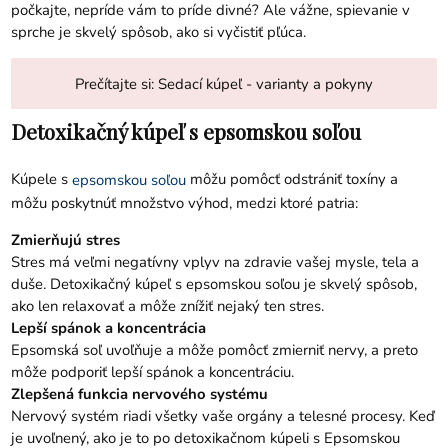
počkajte, nepríde vám to príde divné? Ale vážne, spievanie v
sprche je skvelý spôsob, ako si vyčistiť pľúca.
Prečítajte si:
Sedací kúpeľ - varianty a pokyny
Detoxikačný kúpeľ s epsomskou soľou
Kúpele s
môžu pomôcť odstrániť toxíny a
epsomskou soľou
môžu poskytnúť množstvo výhod, medzi ktoré patria:
Zmierňujú stres
Stres má veľmi negatívny vplyv na zdravie vašej mysle, tela a
duše. Detoxikačný kúpeľ s epsomskou soľou je skvelý spôsob,
ako len relaxovať a môže znížiť nejaký ten stres.
Lepší spánok a koncentrácia
Epsomská soľ uvoľňuje a môže pomôcť zmierniť nervy, a preto
môže podporiť lepší spánok a koncentráciu.
Zlepšená funkcia nervového systému
Nervový systém riadi všetky vaše orgány a telesné procesy. Keď
je uvoľnený, ako je to po detoxikačnom kúpeli s Epsomskou