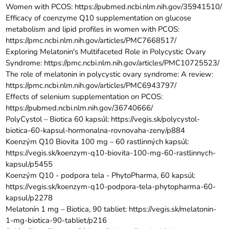
Women with PCOS:
https://pubmed.ncbi.nlm.nih.gov/35941510/
Efficacy of coenzyme Q10 supplementation on glucose
metabolism and lipid profiles in women with PCOS:
https://pmc.ncbi.nlm.nih.gov/articles/PMC7668517/
Exploring Melatonin's Multifaceted Role in Polycystic Ovary
Syndrome:
https://pmc.ncbi.nlm.nih.gov/articles/PMC10725523/
The role of melatonin in polycystic ovary syndrome: A review:
https://pmc.ncbi.nlm.nih.gov/articles/PMC6943797/
Effects of selenium supplementation on PCOS:
https://pubmed.ncbi.nlm.nih.gov/36740666/
PolyCystol – Biotica 60 kapsúl:
https://vegis.sk/polycystol-
biotica-60-kapsul-hormonalna-rovnovaha-zeny/p884
Koenzým Q10 Biovita 100 mg – 60 rastlinných kapsúl:
https://vegis.sk/koenzym-q10-biovita-100-mg-60-rastlinnych-
kapsul/p5455
Koenzým Q10 - podpora tela - PhytoPharma, 60 kapsúl:
https://vegis.sk/koenzym-q10-podpora-tela-phytopharma-60-
kapsul/p2278
Melatonín 1 mg – Biotica, 90 tabliet:
https://vegis.sk/melatonin-
1-mg-biotica-90-tabliet/p216