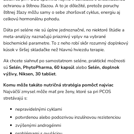
ochranou a štítnou žľazou. A to je dôležité, pretože poruchy
štítnej žľazy môžu samy o sebe zhoršovať cyklus, energiu aj
celkovú hormonálnu pohodu.
Dáta pri seléne nie sú úplne jednoznačné, no niektoré štúdie a
meta-analýzy naznačujú priaznivý vplyv na vybrané
biochemické parametre. To z neho robí skôr rozumný doplnkový
kúsok v širšej skladačke než hlavnú hviezdu terapie.
Ak chcete siahnuť po samostatnom seléne, praktické možnosti
sú
Selén, PhytoPharma, 60 kapsúl
alebo
Selén, doplnok
výživy, Niksen, 30 tabliet
.
Komu môže takáto nutričná stratégia pomôcť najviac
Najväčší zmysel môže mať pre ženy, ktoré sa pri PCOS
stretávajú s:
nepravidelnými cyklami
potvrdenou alebo podozrivou inzulínovou rezistenciou
zvýšenými androgénmi
problémami s ovuláciou