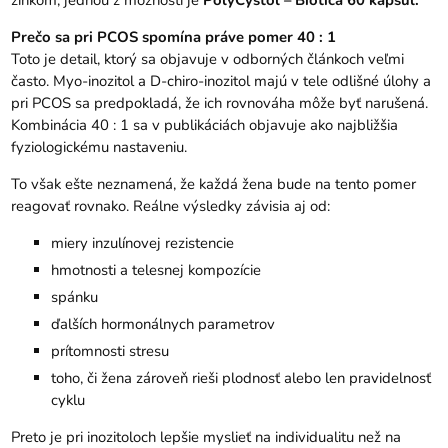
zinkom, jednou z možností je
PolyCystol – Biotica 60 kapsúl
.
Prečo sa pri PCOS spomína práve pomer 40 : 1
Toto je detail, ktorý sa objavuje v odborných článkoch veľmi
často. Myo-inozitol a D-chiro-inozitol majú v tele odlišné úlohy a
pri PCOS sa predpokladá, že ich rovnováha môže byť narušená.
Kombinácia 40 : 1 sa v publikáciách objavuje ako najbližšia
fyziologickému nastaveniu.
To však ešte neznamená, že každá žena bude na tento pomer
reagovať rovnako. Reálne výsledky závisia aj od:
miery inzulínovej rezistencie
hmotnosti a telesnej kompozície
spánku
ďalších hormonálnych parametrov
prítomnosti stresu
toho, či žena zároveň rieši plodnosť alebo len pravidelnosť
cyklu
Preto je pri inozitoloch lepšie myslieť na individualitu než na