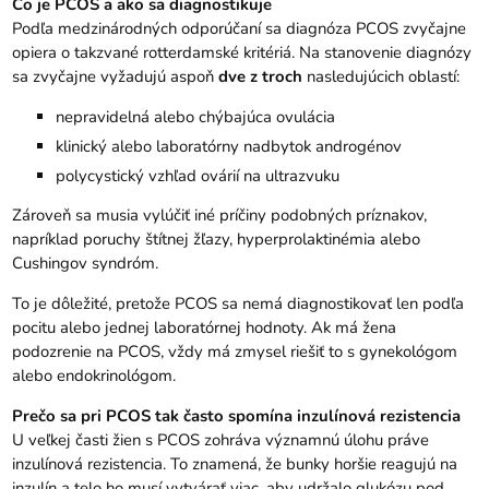
Čo je PCOS a ako sa diagnostikuje
Podľa medzinárodných odporúčaní sa diagnóza PCOS zvyčajne
opiera o takzvané rotterdamské kritériá. Na stanovenie diagnózy
sa zvyčajne vyžadujú aspoň
dve z troch
nasledujúcich oblastí:
nepravidelná alebo chýbajúca ovulácia
klinický alebo laboratórny nadbytok androgénov
polycystický vzhľad ovárií na ultrazvuku
Zároveň sa musia vylúčiť iné príčiny podobných príznakov,
napríklad poruchy štítnej žľazy, hyperprolaktinémia alebo
Cushingov syndróm.
To je dôležité, pretože PCOS sa nemá diagnostikovať len podľa
pocitu alebo jednej laboratórnej hodnoty. Ak má žena
podozrenie na PCOS, vždy má zmysel riešiť to s gynekológom
alebo endokrinológom.
Prečo sa pri PCOS tak často spomína inzulínová rezistencia
U veľkej časti žien s PCOS zohráva významnú úlohu práve
inzulínová rezistencia. To znamená, že bunky horšie reagujú na
inzulín a telo ho musí vytvárať viac, aby udržalo glukózu pod