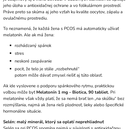
jeho úloha v antioxidačnej ochrane a vo folikulárnom prostredí.
Práve preto sa skúma aj jeho vzťah ku kvalite oocytov, zápalu a
ovulačnému prostrediu.
To neznamená, že každá žena s PCOS má automaticky užívať
melatonín. Ale ak má žena:
rozhádzaný spánok
stres
neskoré zaspávanie
pocit, že telo je stále „rozbehnuté“
potom môže dávať zmysel riešiť aj túto oblasť.
Ak ide vyslovene o podporu spánkového rytmu, praktickou
voľbou môže byť
Melatonín 1 mg – Biotica, 90 tabliet
.
Pri
melatoníne však vždy platí, že sa nemá brať len „na skúšku“ bez
rozmýšľania, najmä ak žena rieši plodnosť, lieky alebo špecifické
hormonálne situácie.
Selén: malý minerál, ktorý sa oplatí neprehliadnuť
Selén sa pri PCOS spomína najmä v súvislosti s antioxidačnou