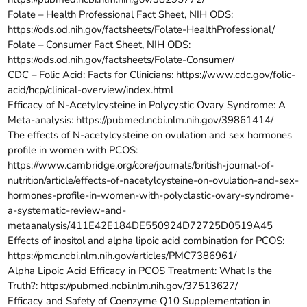
Folate – Health Professional Fact Sheet, NIH ODS:
https://ods.od.nih.gov/factsheets/Folate-HealthProfessional/
Folate – Consumer Fact Sheet, NIH ODS:
https://ods.od.nih.gov/factsheets/Folate-Consumer/
CDC – Folic Acid: Facts for Clinicians:
https://www.cdc.gov/folic-
acid/hcp/clinical-overview/index.html
Efficacy of N-Acetylcysteine in Polycystic Ovary Syndrome: A
Meta-analysis:
https://pubmed.ncbi.nlm.nih.gov/39861414/
The effects of N-acetylcysteine on ovulation and sex hormones
profile in women with PCOS:
https://www.cambridge.org/core/journals/british-journal-of-
nutrition/article/effects-of-nacetylcysteine-on-ovulation-and-sex-
hormones-profile-in-women-with-polyclastic-ovary-syndrome-
a-systematic-review-and-
metaanalysis/411E42E184DE550924D72725D0519A45
Effects of inositol and alpha lipoic acid combination for PCOS:
https://pmc.ncbi.nlm.nih.gov/articles/PMC7386961/
Alpha Lipoic Acid Efficacy in PCOS Treatment: What Is the
Truth?:
https://pubmed.ncbi.nlm.nih.gov/37513627/
Efficacy and Safety of Coenzyme Q10 Supplementation in