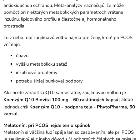
antioxidačnou ochranou. Meta-analýzy naznačujú, že môže
pomôcť pri niektorých metabolických parametroch vrátane
inzulínu, lipidového profilu a čiastočne aj hormonálneho
prostredia.
To z neho robí zaujímavú voľbu najmä pre ženy, ktoré pri PCOS
vnímajú:
únavu
vyššiu metabolickú záťaž
inzulínové problémy
potrebu širšej bunkovej podpory
Ak chcete zaradiť CoQ10 samostatne, zaujímavou voľbou je
alebo
Koenzým Q10 Biovita 100 mg – 60 rastlinných kapsúl
jednoduchší
Koenzým Q10 - podpora tela - PhytoPharma, 60
kapsúl
.
Melatonín: pri PCOS nejde len o spánok
Melatonín si väčšina ľudí spája len so zaspávaním, ale pri PCOS
je zaujímavý aj z iného dôvodu. V odborných článkoch sa opisuje