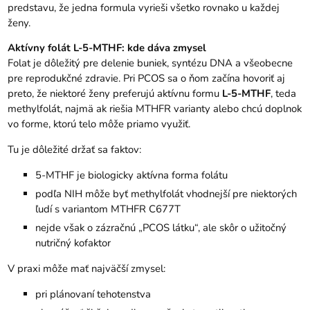
predstavu, že jedna formula vyrieši všetko rovnako u každej
ženy.
Aktívny folát L-5-MTHF: kde dáva zmysel
Folat je dôležitý pre delenie buniek, syntézu DNA a všeobecne
pre reprodukčné zdravie. Pri PCOS sa o ňom začína hovoriť aj
preto, že niektoré ženy preferujú aktívnu formu
L-5-MTHF
, teda
methylfolát, najmä ak riešia MTHFR varianty alebo chcú doplnok
vo forme, ktorú telo môže priamo využiť.
Tu je dôležité držať sa faktov:
5-MTHF je biologicky aktívna forma folátu
podľa NIH môže byť methylfolát vhodnejší pre niektorých
ľudí s variantom MTHFR C677T
nejde však o zázračnú „PCOS látku“, ale skôr o užitočný
nutričný kofaktor
V praxi môže mať najväčší zmysel:
pri plánovaní tehotenstva