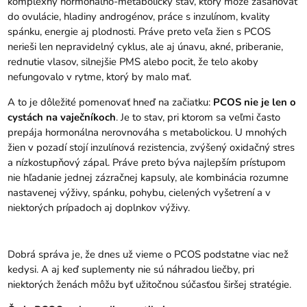
komplexný hormonálno-metabolický stav, ktorý môže zasahovať
do ovulácie, hladiny androgénov, práce s inzulínom, kvality
spánku, energie aj plodnosti. Práve preto veľa žien s PCOS
nerieši len nepravidelný cyklus, ale aj únavu, akné, priberanie,
rednutie vlasov, silnejšie PMS alebo pocit, že telo akoby
nefungovalo v rytme, ktorý by malo mať.
A to je dôležité pomenovať hneď na začiatku:
PCOS nie je len o
cystách na vaječníkoch
. Je to stav, pri ktorom sa veľmi často
prepája hormonálna nerovnováha s metabolickou. U mnohých
žien v pozadí stojí inzulínová rezistencia, zvýšený oxidačný stres
a nízkostupňový zápal. Práve preto býva najlepším prístupom
nie hľadanie jednej zázračnej kapsuly, ale kombinácia rozumne
nastavenej výživy, spánku, pohybu, cielených vyšetrení a v
niektorých prípadoch aj doplnkov výživy.
Dobrá správa je, že dnes už vieme o PCOS podstatne viac než
kedysi. A aj keď suplementy nie sú náhradou liečby, pri
niektorých ženách môžu byť užitočnou súčasťou širšej stratégie.