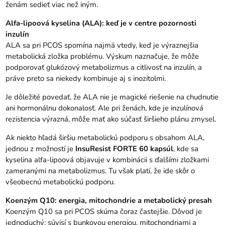
ženám sedieť viac než iným.
Alfa-lipoová kyselina (ALA): keď je v centre pozornosti
inzulín
ALA sa pri PCOS spomína najmä vtedy, keď je výraznejšia
metabolická zložka problému. Výskum naznačuje, že môže
podporovať glukózový metabolizmus a citlivosť na inzulín, a
práve preto sa niekedy kombinuje aj s inozitolmi.
Je dôležité povedať, že ALA nie je magické riešenie na chudnutie
ani hormonálnu dokonalosť. Ale pri ženách, kde je inzulínová
rezistencia výrazná, môže mať ako súčasť širšieho plánu zmysel.
Ak niekto hľadá širšiu metabolickú podporu s obsahom ALA,
jednou z možností je
InsuResist FORTE 60 kapsúl
, kde sa
kyselina alfa-lipoová objavuje v kombinácii s ďalšími zložkami
zameranými na metabolizmus. Tu však platí, že ide skôr o
všeobecnú metabolickú podporu.
Koenzým Q10: energia, mitochondrie a metabolický presah
Koenzým Q10 sa pri PCOS skúma čoraz častejšie. Dôvod je
jednoduchý: súvisí s bunkovou energiou, mitochondriami a