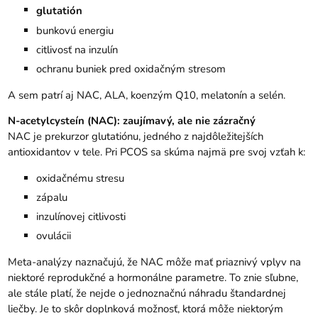
glutatión
bunkovú energiu
citlivosť na inzulín
ochranu buniek pred oxidačným stresom
A sem patrí aj NAC, ALA, koenzým Q10, melatonín a selén.
N-acetylcysteín (NAC): zaujímavý, ale nie zázračný
NAC je prekurzor glutatiónu, jedného z najdôležitejších
antioxidantov v tele. Pri PCOS sa skúma najmä pre svoj vzťah k:
oxidačnému stresu
zápalu
inzulínovej citlivosti
ovulácii
Meta-analýzy naznačujú, že NAC môže mať priaznivý vplyv na
niektoré reprodukčné a hormonálne parametre. To znie sľubne,
ale stále platí, že nejde o jednoznačnú náhradu štandardnej
liečby. Je to skôr doplnková možnosť, ktorá môže niektorým