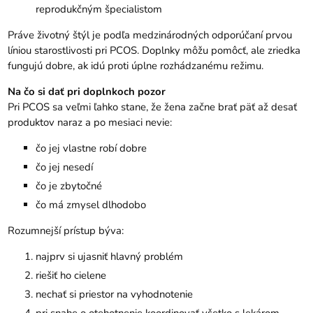
reprodukčným špecialistom
Práve životný štýl je podľa medzinárodných odporúčaní prvou
líniou starostlivosti pri PCOS. Doplnky môžu pomôcť, ale zriedka
fungujú dobre, ak idú proti úplne rozhádzanému režimu.
Na čo si dať pri doplnkoch pozor
Pri PCOS sa veľmi ľahko stane, že žena začne brať päť až desať
produktov naraz a po mesiaci nevie:
čo jej vlastne robí dobre
čo jej nesedí
čo je zbytočné
čo má zmysel dlhodobo
Rozumnejší prístup býva:
najprv si ujasniť hlavný problém
riešiť ho cielene
nechať si priestor na vyhodnotenie
pri snahe o otehotnenie koordinovať všetko s lekárom