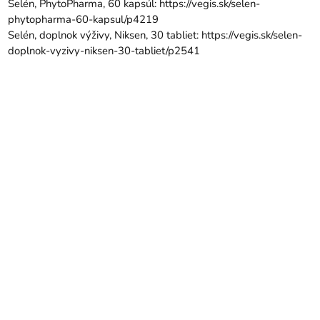
Selén, PhytoPharma, 60 kapsúl:
https://vegis.sk/selen-
phytopharma-60-kapsul/p4219
Selén, doplnok výživy, Niksen, 30 tabliet:
https://vegis.sk/selen-
doplnok-vyzivy-niksen-30-tabliet/p2541