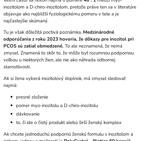
inozitolom a D-chiro-inozitolom, pretože práve ten sa v literatúre
objavuje ako najbližší fyziologickému pomeru v tele a je
najčastejšie skúmaný.
Tu je však dôležitá poctivá poznámka.
Medzinárodné
odporúčania z roku 2023 hovoria, že dôkazy pre inozitol pri
PCOS sú zatiaľ obmedzené.
To ale neznamená, že nemá
zmysel. Znamená to skôr to, že môže byť rozumnou podpornou
voľbou u niektorých žien, ale nie ako náhrada odbornej
starostlivosti.
Ak si žena vyberá inozitolový doplnok, má zmysel sledovať
najmä:
presné zloženie
pomer myo-inozitolu a D-chiro-inozitolu
dávkovanie
to, či ide o čistý produkt alebo širší ženský komplex
Ak chcete jednoduchú podpornú ženskú formulu s inozitolom a