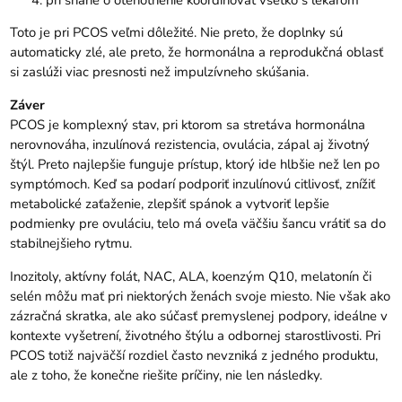
Toto je pri PCOS veľmi dôležité. Nie preto, že doplnky sú
automaticky zlé, ale preto, že hormonálna a reprodukčná oblasť
si zaslúži viac presnosti než impulzívneho skúšania.
Záver
PCOS je komplexný stav, pri ktorom sa stretáva hormonálna
nerovnováha, inzulínová rezistencia, ovulácia, zápal aj životný
štýl. Preto najlepšie funguje prístup, ktorý ide hlbšie než len po
symptómoch. Keď sa podarí podporiť inzulínovú citlivosť, znížiť
metabolické zaťaženie, zlepšiť spánok a vytvoriť lepšie
podmienky pre ovuláciu, telo má oveľa väčšiu šancu vrátiť sa do
stabilnejšieho rytmu.
Inozitoly, aktívny folát, NAC, ALA, koenzým Q10, melatonín či
selén môžu mať pri niektorých ženách svoje miesto. Nie však ako
zázračná skratka, ale ako súčasť premyslenej podpory, ideálne v
kontexte vyšetrení, životného štýlu a odbornej starostlivosti. Pri
PCOS totiž najväčší rozdiel často nevzniká z jedného produktu,
ale z toho, že konečne riešite príčiny, nie len následky.