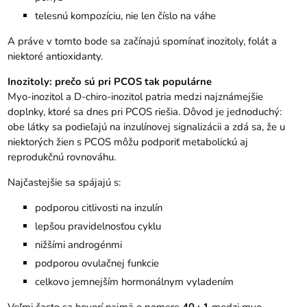
telesnú kompozíciu, nie len číslo na váhe
A práve v tomto bode sa začínajú spomínať inozitoly, folát a
niektoré antioxidanty.
Inozitoly: prečo sú pri PCOS tak populárne
Myo-inozitol a D-chiro-inozitol patria medzi najznámejšie
doplnky, ktoré sa dnes pri PCOS riešia. Dôvod je jednoduchý:
obe látky sa podieľajú na inzulínovej signalizácii a zdá sa, že u
niektorých žien s PCOS môžu podporiť metabolickú aj
reprodukčnú rovnováhu.
Najčastejšie sa spájajú s:
podporou citlivosti na inzulín
lepšou pravidelnosťou cyklu
nižšími androgénmi
podporou ovulačnej funkcie
celkovo jemnejším hormonálnym vyladením
Veľmi často sa hovorí najmä o pomere
40 : 1
medzi myo-