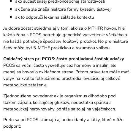
ako súčasť širšej predkoncepčnej starostlivosti
ak žena zle znáša niektoré formy kyseliny listovej
ak to odporučí lekár na základe kontextu
Je dobré zostať striedma aj v tom, ako sa o MTHFR hovorí. Nie
každá žena s PCOS potrebuje genetické vysvetlenie všetkého a
nie každá potrebuje špeciálny folátový protokol. No pre niektoré
ženy môže byť 5-MTHF praktickou a rozumnou voľbou.
Oxidačný stres pri PCOS: často prehliadaná časť skladačky
PCOS sa veľmi často vysvetľuje cez hormóny a inzulín, ale
menej sa hovorí o oxidačnom strese. Pritom práve ten môže mať
vplyv na kvalitu folikulárneho prostredia, ovuláciu aj celkové
metabolické zaťaženie.
Zjednodušene povedané: ak je organizmus dlhodobo pod
tlakom zápalu, kolísajúcej glukózy, nedostatku spánku a
metabolickej nerovnováhy, odráža sa to aj na vaječníkoch.
Preto sa pri PCOS skúmajú aj antioxidanty a látky, ktoré môžu
podporiť: