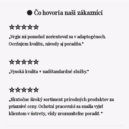
🟢 Čo hovoria naši zákazníci
⭐⭐⭐⭐⭐
„Vegis mi pomohol zorientovať sa v adaptogénoch.
Oceňujem kvalitu, návody aj poradňu.“
⭐⭐⭐⭐⭐
„Vysoká kvalita + nadštandardné služby.“
⭐⭐⭐⭐⭐
„Skutočne široký sortiment prírodných produktov za
priaznivé ceny. Ochotní pracovníci sa snažia vyjsť
klientom v ústrety, vždy zrozumiteľne poradiť. “