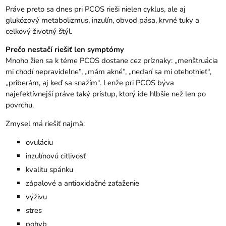
Práve preto sa dnes pri PCOS rieši nielen cyklus, ale aj
glukózový metabolizmus, inzulín, obvod pása, krvné tuky a
celkový životný štýl.
Prečo nestačí riešiť len symptómy
Mnoho žien sa k téme PCOS dostane cez príznaky: „menštruácia
mi chodí nepravidelne“, „mám akné“, „nedarí sa mi otehotnieť“,
„priberám, aj keď sa snažím“. Lenže pri PCOS býva
najefektívnejší práve taký prístup, ktorý ide hlbšie než len po
povrchu.
Zmysel má riešiť najmä:
ovuláciu
inzulínovú citlivosť
kvalitu spánku
zápalové a antioxidačné zaťaženie
výživu
stres
pohyb