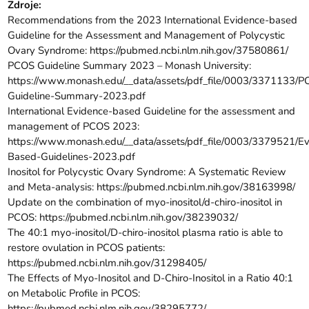
Zdroje:
Recommendations from the 2023 International Evidence-based
Guideline for the Assessment and Management of Polycystic
Ovary Syndrome:
https://pubmed.ncbi.nlm.nih.gov/37580861/
PCOS Guideline Summary 2023 – Monash University:
https://www.monash.edu/__data/assets/pdf_file/0003/3371133/
Guideline-Summary-2023.pdf
International Evidence-based Guideline for the assessment and
management of PCOS 2023:
https://www.monash.edu/__data/assets/pdf_file/0003/3379521/E
Based-Guidelines-2023.pdf
Inositol for Polycystic Ovary Syndrome: A Systematic Review
and Meta-analysis:
https://pubmed.ncbi.nlm.nih.gov/38163998/
Update on the combination of myo-inositol/d-chiro-inositol in
PCOS:
https://pubmed.ncbi.nlm.nih.gov/38239032/
The 40:1 myo-inositol/D-chiro-inositol plasma ratio is able to
restore ovulation in PCOS patients:
https://pubmed.ncbi.nlm.nih.gov/31298405/
The Effects of Myo-Inositol and D-Chiro-Inositol in a Ratio 40:1
on Metabolic Profile in PCOS:
https://pubmed.ncbi.nlm.nih.gov/38295772/