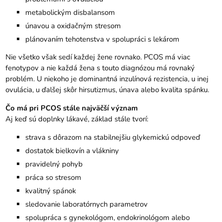
metabolickým disbalansom
únavou a oxidačným stresom
plánovaním tehotenstva v spolupráci s lekárom
Nie všetko však sedí každej žene rovnako. PCOS má viac
fenotypov a nie každá žena s touto diagnózou má rovnaký
problém. U niekoho je dominantná inzulínová rezistencia, u inej
ovulácia, u ďalšej skôr hirsutizmus, únava alebo kvalita spánku.
Čo má pri PCOS stále najväčší význam
Aj keď sú doplnky lákavé, základ stále tvorí:
strava s dôrazom na stabilnejšiu glykemickú odpoveď
dostatok bielkovín a vlákniny
pravidelný pohyb
práca so stresom
kvalitný spánok
sledovanie laboratórnych parametrov
spolupráca s gynekológom, endokrinológom alebo