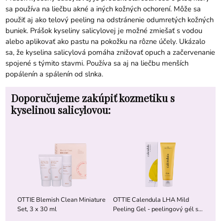
sa používa na liečbu akné a iných kožných ochorení. Môže sa
použiť aj ako telový peeling na odstránenie odumretých kožných
buniek. Prášok kyseliny salicylovej je možné zmiešať s vodou
alebo aplikovať ako pastu na pokožku na rôzne účely. Ukázalo
sa, že kyselina salicylová pomáha znižovať opuch a začervenanie
spojené s týmito stavmi. Používa sa aj na liečbu menších
popálenín a spálenín od slnka.
Doporučujeme zakúpiť kozmetiku s
kyselinou salicylovou:
OTTIE Blemish Clean Miniature
OTTIE Calendula LHA Mild
Set, 3 x 30 ml
Peeling Gel - peelingový gél s
nechtíkom, 120 ml