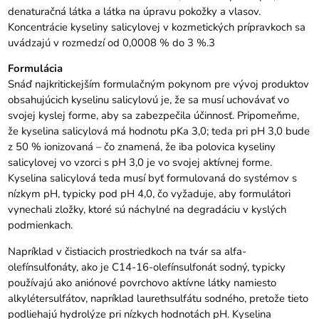
denaturačná látka a látka na úpravu pokožky a vlasov.
Koncentrácie kyseliny salicylovej v kozmetických prípravkoch sa
uvádzajú v rozmedzí od 0,0008 % do 3 %.3
Formulácia
Snáď najkritickejším formulačným pokynom pre vývoj produktov
obsahujúcich kyselinu salicylovú je, že sa musí uchovávať vo
svojej kyslej forme, aby sa zabezpečila účinnosť. Pripomeňme,
že kyselina salicylová má hodnotu pKa 3,0; teda pri pH 3,0 bude
z 50 % ionizovaná – čo znamená, že iba polovica kyseliny
salicylovej vo vzorci s pH 3,0 je vo svojej aktívnej forme.
Kyselina salicylová teda musí byť formulovaná do systémov s
nízkym pH, typicky pod pH 4,0, čo vyžaduje, aby formulátori
vynechali zložky, ktoré sú náchylné na degradáciu v kyslých
podmienkach.
Napríklad v čistiacich prostriedkoch na tvár sa alfa-
olefínsulfonáty, ako je C14-16-olefínsulfonát sodný, typicky
používajú ako aniónové povrchovo aktívne látky namiesto
alkylétersulfátov, napríklad laurethsulfátu sodného, pretože tieto
podliehajú hydrolýze pri nízkych hodnotách pH. Kyselina