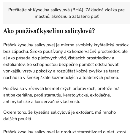
Prečítajte si:
Kyselina salicylová (BHA): Základná zložka pre
mastnú, aknóznu a zaťaženú pleť
Ako používať kyselinu salicylovú?
Prášok kyseliny salicylovej je mierne sivobiely kryštalický prášok
bez zápachu. Široko používaný ako konzervačný prostriedok, ale
aj ako prísada do pleťových vôd, čistiacich prostriedkov a
exfoliantov. So schopnosťou bezpečne pomôcť odstraňovať
vonkajšiu vrstvu pokožky a rozpúšťať kožné zvyšky sa teraz
nachádza v širokej škále kozmetických a toaletných potrieb.
Používa sa v rôznych kozmetických prípravkoch, pretože má
antibakteriálne, proti starnutiu, keratolytické, exfoliačné,
antimykotické a konzervačné vlastnosti.
Okrem toho, že kyselina salicylová je exfoliant, má mnoho
ďalších použití.
Prášok kyseliny salicylovej je produkt starostlivosti o pleť, ktorý