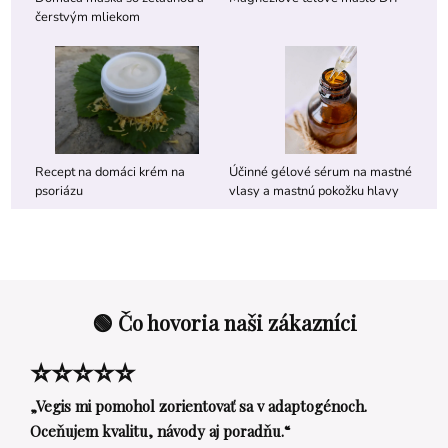
čerstvým mliekom
Recept na domáci krém na
Účinné gélové sérum na mastné
psoriázu
vlasy a mastnú pokožku hlavy
🟢 Čo hovoria naši zákazníci
⭐⭐⭐⭐⭐
„Vegis mi pomohol zorientovať sa v adaptogénoch.
Oceňujem kvalitu, návody aj poradňu.“