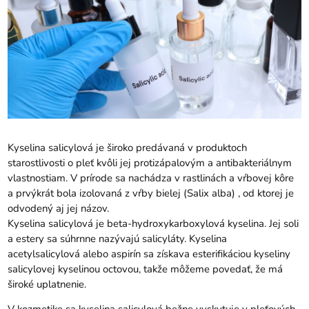
Kyselina salicylová je široko predávaná v produktoch
starostlivosti o pleť kvôli jej protizápalovým a antibakteriálnym
vlastnostiam. V prírode sa nachádza v rastlinách a vŕbovej kôre
a prvýkrát bola izolovaná z vŕby bielej (Salix alba) , od ktorej je
odvodený aj jej názov.
Kyselina salicylová je beta-hydroxykarboxylová kyselina. Jej soli
a estery sa súhrnne nazývajú salicyláty. Kyselina
acetylsalicylová alebo aspirín sa získava esterifikáciou kyseliny
salicylovej kyselinou octovou, takže môžeme povedať, že má
široké uplatnenie.