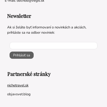
E-mail:
obchod@vegis.sk
Newsletter
Ak si želáte byť informovaní o novinkách a akciách,
prihláste sa na odber noviniek:
Prihlásiť sa
Partnerské stránky
nichetravel.sk
objavsvet.blog