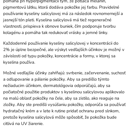
pomáha pri hyperpigmentácii tým, že potláča melanín,
pigmentovú látku, ktorá dodáva pokožke jej farbu. Pravidelné
používanie kyseliny salicylovej má za následok rovnomernejší a
jasnejší tón pleti. Kyselina salicylová má tiež regeneračné
vlastnosti, prispieva k obnove buniek, čím podporuje tvorbu
kolagénu a pomáha tak redukovať vrásky a jemné linky.
Každodenné používanie kyseliny salicylovej v koncentrácii do
2% je úplne bezpečné, ale výskyt vedľajších účinkov je možný v
závislosti od typu pokožky, koncentrácie a formy, v ktorej sa
kyselina používa.
Možné vedľajšie účinky zahŕňajú: svrbenie, začervenanie, suchosť
a odlupovanie a pálenie pokožky. Aby sa predišlo týmto
nežiaducim účinkom, dermatológovia odporúčajú, aby sa
počiatočné použitie produktov s kyselinou salicylovou aplikovalo
na malú oblasť pokožky na čele, aby sa zistilo, ako reaguje na
zložky. Aby ste predišli vysúšaniu pokožky, odporúča sa používať
hydratačný krém a v lete k rutine pridať ochranu pred slnkom,
pretože kyselina salicylová môže spôsobiť, že pokožka bude
citlivá na UV žiarenie.