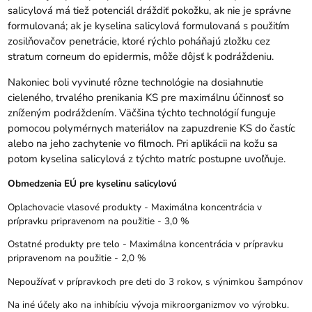
salicylová má tiež potenciál dráždiť pokožku, ak nie je správne
formulovaná; ak je kyselina salicylová formulovaná s použitím
zosilňovačov penetrácie, ktoré rýchlo poháňajú zložku cez
stratum corneum do epidermis, môže dôjsť k podráždeniu.
Nakoniec boli vyvinuté rôzne technológie na dosiahnutie
cieleného, trvalého prenikania KS pre maximálnu účinnosť so
zníženým podráždením. Väčšina týchto technológií funguje
pomocou polymérnych materiálov na zapuzdrenie KS do častíc
alebo na jeho zachytenie vo filmoch. Pri aplikácii na kožu sa
potom kyselina salicylová z týchto matríc postupne uvoľňuje.
Obmedzenia EÚ pre kyselinu salicylovú
Oplachovacie vlasové produkty - Maximálna koncentrácia v
prípravku pripravenom na použitie - 3,0 %
Ostatné produkty pre telo - Maximálna koncentrácia v prípravku
pripravenom na použitie - 2,0 %
Nepoužívať v prípravkoch pre deti do 3 rokov, s výnimkou šampónov
Na iné účely ako na inhibíciu vývoja mikroorganizmov vo výrobku.