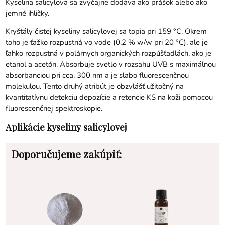
Kyselina salicylová sa zvyčajne dodáva ako prášok alebo ako
jemné ihličky.
Kryštály čistej kyseliny salicylovej sa topia pri 159 °C. Okrem
toho je ťažko rozpustná vo vode (0,2 % w/w pri 20 °C), ale je
ľahko rozpustná v polárnych organických rozpúšťadlách, ako je
etanol a acetón. Absorbuje svetlo v rozsahu UVB s maximálnou
absorbanciou pri cca. 300 nm a je slabo fluorescenčnou
molekulou. Tento druhý atribút je obzvlášť užitočný na
kvantitatívnu detekciu depozície a retencie KS na koži pomocou
fluorescenčnej spektroskopie.
Aplikácie kyseliny salicylovej
Doporučujeme zakúpiť: