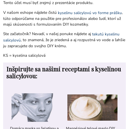
Tento účel musí byť zrejmý z prezentácie produktu.
V našom eshope nájdete čistú
,
kyselinu salicylovú vo forme prášku
túto odporúčame na použitie pre profesionálov alebo ľudí, ktorí už
majú skúsenosti s formulovaním DIY kozmetiky.
Ste začiatočník? Nevadí, v našej ponuke nájdete aj
tekutú kyselinu
, to znamená, že je zriedená a aj rozpustná vo vode a ľahšie
salicylovú
ju zapracujete do svojho DIY krému.
KS = kyselina salicylová
Inšpirujte sa našimi receptami s kyselinou
salicylovou:
Domáca maska so želatínou a
Magnéziové telové maslo DIY