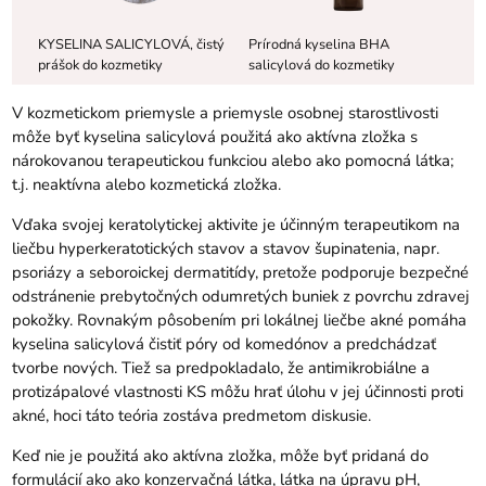
KYSELINA SALICYLOVÁ, čistý
Prírodná kyselina BHA
prášok do kozmetiky
salicylová do kozmetiky
V kozmetickom priemysle a priemysle osobnej starostlivosti
môže byť kyselina salicylová použitá ako aktívna zložka s
nárokovanou terapeutickou funkciou alebo ako pomocná látka;
t.j. neaktívna alebo kozmetická zložka.
Vďaka svojej keratolytickej aktivite je účinným terapeutikom na
liečbu hyperkeratotických stavov a stavov šupinatenia, napr.
psoriázy a seboroickej dermatitídy, pretože podporuje bezpečné
odstránenie prebytočných odumretých buniek z povrchu zdravej
pokožky. Rovnakým pôsobením pri lokálnej liečbe akné pomáha
kyselina salicylová čistiť póry od komedónov a predchádzať
tvorbe nových. Tiež sa predpokladalo, že antimikrobiálne a
protizápalové vlastnosti KS môžu hrať úlohu v jej účinnosti proti
akné, hoci táto teória zostáva predmetom diskusie.
Keď nie je použitá ako aktívna zložka, môže byť pridaná do
formulácií ako ako konzervačná látka, látka na úpravu pH,