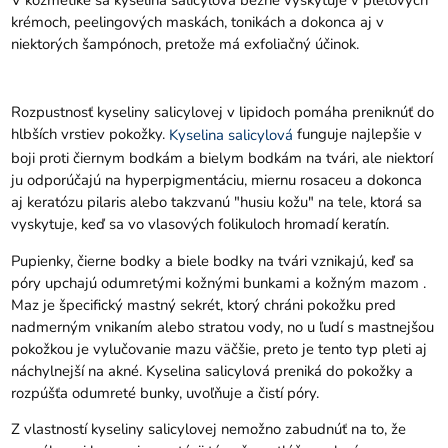
V kozmetike sa kyselina salicylová bežne vyskytuje v pleťových
krémoch, peelingových maskách, tonikách a dokonca aj v
niektorých šampónoch, pretože má exfoliačný účinok.
Rozpustnosť kyseliny salicylovej v lipidoch pomáha preniknúť do
hlbších vrstiev pokožky.
funguje najlepšie v
Kyselina salicylová
boji proti čiernym bodkám a bielym bodkám na tvári, ale niektorí
ju odporúčajú na hyperpigmentáciu, miernu rosaceu a dokonca
aj keratózu pilaris alebo takzvanú "husiu kožu" na tele, ktorá sa
vyskytuje, keď sa vo vlasových folikuloch hromadí keratín.
Pupienky, čierne bodky a biele bodky na tvári vznikajú, keď sa
póry upchajú odumretými kožnými bunkami a kožným mazom .
Maz je špecifický mastný sekrét, ktorý chráni pokožku pred
nadmerným vnikaním alebo stratou vody, no u ľudí s mastnejšou
pokožkou je vylučovanie mazu väčšie, preto je tento typ pleti aj
náchylnejší na akné. Kyselina salicylová preniká do pokožky a
rozpúšťa odumreté bunky, uvoľňuje a čistí póry.
Z vlastností kyseliny salicylovej nemožno zabudnúť na to, že