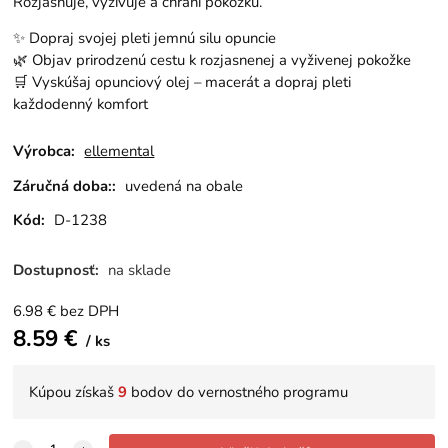
Rozjasňuje, vyživuje a chráni pokožku.
✨ Dopraj svojej pleti jemnú silu opuncie
🌿 Objav prirodzenú cestu k rozjasnenej a vyživenej pokožke
🛒 Vyskúšaj opunciový olej – macerát a dopraj pleti
každodenný komfort
Výrobca:
ellemental
Záručná doba::
uvedená na obale
Kód:
D-1238
Dostupnosť:
na sklade
6.98
€
bez DPH
8.59
€
ks
Kúpou získaš
9
bodov do vernostného programu