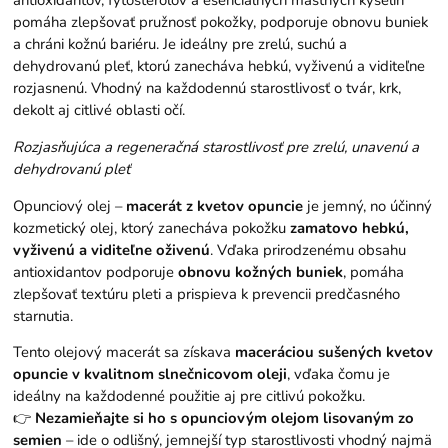
pomáha zlepšovať pružnosť pokožky, podporuje obnovu buniek
a chráni kožnú bariéru. Je ideálny pre zrelú, suchú a
dehydrovanú pleť, ktorú zanecháva hebkú, vyživenú a viditeľne
rozjasnenú. Vhodný na každodennú starostlivosť o tvár, krk,
dekolt aj citlivé oblasti očí.
Rozjasňujúca a regeneračná starostlivosť pre zrelú, unavenú a
dehydrovanú pleť
Opunciový olej –
macerát z kvetov opuncie
je jemný, no účinný
kozmetický olej, ktorý zanecháva pokožku
zamatovo hebkú,
vyživenú a viditeľne oživenú
. Vďaka prirodzenému obsahu
antioxidantov podporuje
obnovu kožných buniek
, pomáha
zlepšovať textúru pleti a prispieva k prevencii predčasného
starnutia.
Tento olejový macerát sa získava
maceráciou sušených kvetov
opuncie v kvalitnom slnečnicovom oleji
, vďaka čomu je
ideálny na každodenné použitie aj pre citlivú pokožku.
👉
Nezamieňajte si ho s opunciovým olejom lisovaným zo
semien
– ide o odlišný, jemnejší typ starostlivosti vhodný najmä