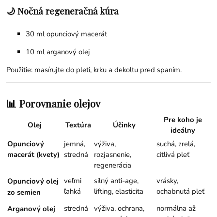
🌙 Nočná regeneračná kúra
30 ml opunciový macerát
10 ml
arganový olej
Použitie: masírujte do pleti, krku a dekoltu pred spaním.
📊 Porovnanie olejov
Pre koho je
Olej
Textúra
Účinky
ideálny
Opunciový
jemná,
výživa,
suchá, zrelá,
macerát (kvety)
stredná
rozjasnenie,
citlivá pleť
regenerácia
veľmi
silný anti-age,
vrásky,
Opunciový olej
ľahká
lifting, elasticita
ochabnutá pleť
zo semien
stredná
výživa, ochrana,
normálna až
Arganový olej