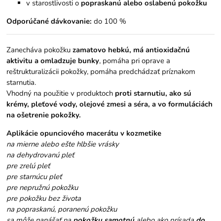
v starostlivosti o
popraskanú alebo oslabenú pokožku
Odporúčané dávkovanie:
do 100 %
Zanecháva pokožku
zamatovo hebkú, má antioxidačnú
aktivitu a omladzuje bunky
, pomáha pri oprave a
reštrukturalizácii pokožky, pomáha predchádzať príznakom
starnutia.
Vhodný na použitie v produktoch
proti starnutiu, ako sú
krémy, pleťové vody, olejové zmesi a séra, a vo formuláciách
na ošetrenie pokožky.
Aplikácie opunciového macerátu v kozmetike
na mierne alebo ešte hlbšie vrásky
na dehydrovanú pleť
pre zrelú pleť
pre starnúcu pleť
pre nepružnú pokožku
pre pokožku bez života
na popraskanú, poranenú pokožku
sa môže nanášať na
pokožku samotnú
alebo ako prísada
do