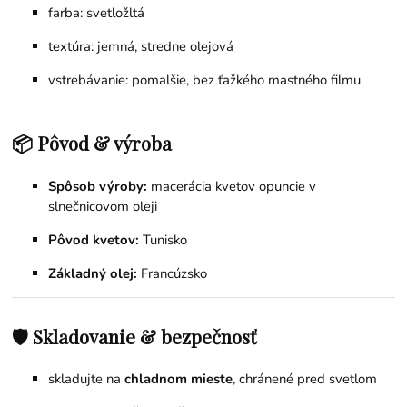
farba: svetložltá
textúra: jemná, stredne olejová
vstrebávanie: pomalšie, bez ťažkého mastného filmu
📦 Pôvod & výroba
Spôsob výroby:
macerácia kvetov opuncie v
slnečnicovom oleji
Pôvod kvetov:
Tunisko
Základný olej:
Francúzsko
🛡️ Skladovanie & bezpečnosť
skladujte na
chladnom mieste
, chránené pred svetlom