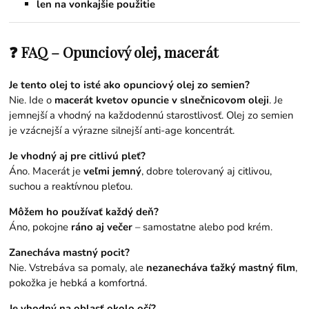
len na vonkajšie použitie
❓ FAQ – Opunciový olej, macerát
Je tento olej to isté ako opunciový olej zo semien?
Nie. Ide o
macerát kvetov opuncie v slnečnicovom oleji
. Je
jemnejší a vhodný na každodennú starostlivosť. Olej zo semien
je vzácnejší a výrazne silnejší anti-age koncentrát.
Je vhodný aj pre citlivú pleť?
Áno. Macerát je
veľmi jemný
, dobre tolerovaný aj citlivou,
suchou a reaktívnou pleťou.
Môžem ho používať každý deň?
Áno, pokojne
ráno aj večer
– samostatne alebo pod krém.
Zanecháva mastný pocit?
Nie. Vstrebáva sa pomaly, ale
nezanecháva ťažký mastný film
,
pokožka je hebká a komfortná.
Je vhodný na oblasť okolo očí?