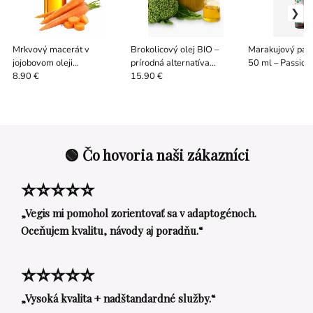
Mrkvový macerát v
Brokolicový olej BIO –
Marakujový pane
jojobovom oleji
prírodná alternatíva
50 ml – Passion 
ORGANICKÝ – CO₂ extrakt
silikónu na vlasy
8.90 €
15.90 €
🟢 Čo hovoria naši zákazníci
⭐⭐⭐⭐⭐
„Vegis mi pomohol zorientovať sa v adaptogénoch.
Oceňujem kvalitu, návody aj poradňu.“
⭐⭐⭐⭐⭐
„Vysoká kvalita + nadštandardné služby.“