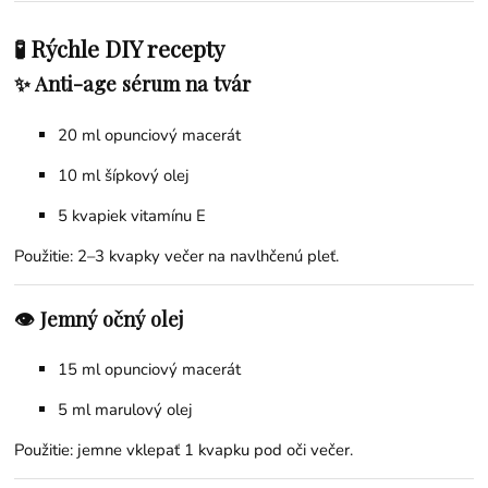
🧪 Rýchle DIY recepty
✨ Anti-age sérum na tvár
20 ml opunciový macerát
10 ml
šípkový olej
5 kvapiek
vitamínu E
Použitie: 2–3 kvapky večer na navlhčenú pleť.
👁️ Jemný očný olej
15 ml opunciový macerát
5 ml
marulový olej
Použitie: jemne vklepať 1 kvapku pod oči večer.