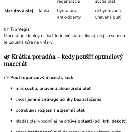
regenerácia
suchá pleť
ľahká
hydratácia,
dehydrovaná,
Marulový olej
antioxidanty
unavená pleť
👉
Tip Vegis:
Macerát je ideálny na každodennú starostlivosť, olej zo semien
je luxusná kúra na vrásky.
🌿 Krátka poradňa – kedy použiť opunciový
macerát
👉
Použi opunciový macerát, keď:
máš
suchú, unavenú alebo zrelú pleť
chceš
jemné anti-age účinky bez zaťaženia
potrebuješ
rozjasniť a zjemniť pleť
hľadáš olej vhodný aj na
citlivé oblasti (oči, krk, dekolt)
chceš
každodenný olej
do rannej alebo večernej rutiny