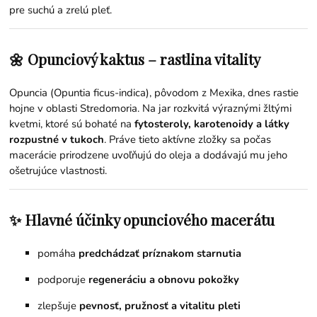
pre suchú a zrelú pleť.
🌼 Opunciový kaktus – rastlina vitality
Opuncia (Opuntia ficus-indica), pôvodom z Mexika, dnes rastie
hojne v oblasti Stredomoria. Na jar rozkvitá výraznými žltými
kvetmi, ktoré sú bohaté na
fytosteroly, karotenoidy a látky
rozpustné v tukoch
. Práve tieto aktívne zložky sa počas
macerácie prirodzene uvoľňujú do oleja a dodávajú mu jeho
ošetrujúce vlastnosti.
✨ Hlavné účinky opunciového macerátu
pomáha
predchádzať príznakom starnutia
podporuje
regeneráciu a obnovu pokožky
zlepšuje
pevnosť, pružnosť a vitalitu pleti