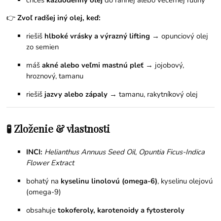
👉
Zvoľ radšej iný olej, keď:
riešiš
hlboké vrásky a výrazný lifting
→ opunciový olej
zo semien
máš
akné alebo veľmi mastnú pleť
→ jojobový,
hroznový, tamanu
riešiš
jazvy alebo zápaly
→ tamanu, rakytníkový olej
🧪 Zloženie & vlastnosti
INCI:
Helianthus Annuus Seed Oil, Opuntia Ficus-Indica
Flower Extract
bohatý na
kyselinu linolovú (omega-6)
, kyselinu olejovú
(omega-9)
obsahuje
tokoferoly, karotenoidy a fytosteroly