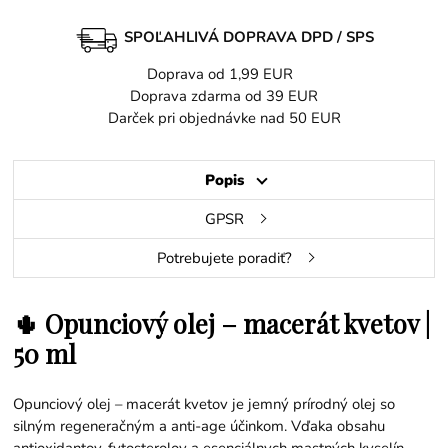
SPOĽAHLIVÁ DOPRAVA DPD / SPS
Doprava od 1,99 EUR
Doprava zdarma od 39 EUR
Darček pri objednávke nad 50 EUR
Popis
GPSR
Potrebujete poradiť?
🌵 Opunciový olej – macerát kvetov |
50 ml
Opunciový olej – macerát kvetov je jemný prírodný olej so
silným regeneračným a anti-age účinkom. Vďaka obsahu
antioxidantov, fytosterolov a esenciálnych mastných kyselín