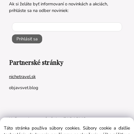
Ak si želáte byť informovaní o novinkách a akciách,
prihláste sa na odber noviniek:
Prihlásiť sa
Partnerské stránky
nichetravel.sk
objavsvet.blog
Naše appky pre vás úplne ZADARMO:
Táto stránka používa súbory cookies. Súbory cookie a ďalšie
Tréningový plán na mieru