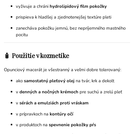
vyživuje a chráni
hydrolipidový film pokožky
prispieva k hladšej a zjednotenejšej textúre pleti
zanecháva pokožku jemnú, bez nepríjemného mastného
pocitu
🧴 Použitie v kozmetike
Opunciový macerát je všestranný a veľmi dobre tolerovaný:
ako
samostatný pleťový olej
na tvár, krk a dekolt
v
denných a nočných krémoch
pre suchú a zrelú pleť
v
sérách a emulziách proti vráskam
v prípravkoch na
kontúry očí
v produktoch na
spevnenie pokožky pŕs