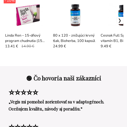
- 10%
Linda Ren – 15-dňový
80 x 120 - znižujúci krvný
Cesnak Full Sp
program chudnutia (15
tlak, Bioherba, 100 kapsúl
vitamín B1, Bio
kapsúl)
kapsúl
13.41 €
14.90 €
24.99 €
9.49 €
🟢 Čo hovoria naši zákazníci
⭐⭐⭐⭐⭐
„Vegis mi pomohol zorientovať sa v adaptogénoch.
Oceňujem kvalitu, návody aj poradňu.“
⭐⭐⭐⭐⭐