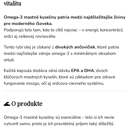
vitalitu
Omega-3 mastné kyseliny patria medzi najdôležitejšie živiny
pre moderného človeka.
Podporujú telo tam, kde to cítiš najviac – v energii, koncentrácii,
srdci aj celkovej rovnováhe.
Tento rybí olej je získaný z
divokých ančovičiek
, ktoré patria
medzi najčistejšie zdroje omega-3 s minimálnym obsahom
ortuti.
Každá kapsula dodáva silnú dávku
EPA a DHA
, dvoch
kľúčových mastných kyselín, ktoré sú základom pre zdravé
fungovanie mozgu, očí aj srdcovo-cievneho systému.
🌊 O produkte
Omega-3 mastné kyseliny sú esenciálne – telo si ich nevie
vytvoriť samo, preto je ich pravidelný príjem taký dôležitý.