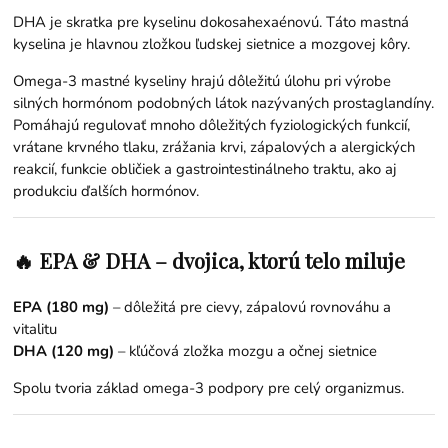
DHA je skratka pre kyselinu dokosahexaénovú. Táto mastná
kyselina je hlavnou zložkou ľudskej sietnice a mozgovej kôry.
Omega-3 mastné kyseliny hrajú dôležitú úlohu pri výrobe
silných hormónom podobných látok nazývaných prostaglandíny.
Pomáhajú regulovať mnoho dôležitých fyziologických funkcií,
vrátane krvného tlaku, zrážania krvi, zápalových a alergických
reakcií, funkcie obličiek a gastrointestinálneho traktu, ako aj
produkciu ďalších hormónov.
🔥 EPA & DHA – dvojica, ktorú telo miluje
EPA (180 mg)
– dôležitá pre cievy, zápalovú rovnováhu a
vitalitu
DHA (120 mg)
– kľúčová zložka mozgu a očnej sietnice
Spolu tvoria základ omega-3 podpory pre celý organizmus.