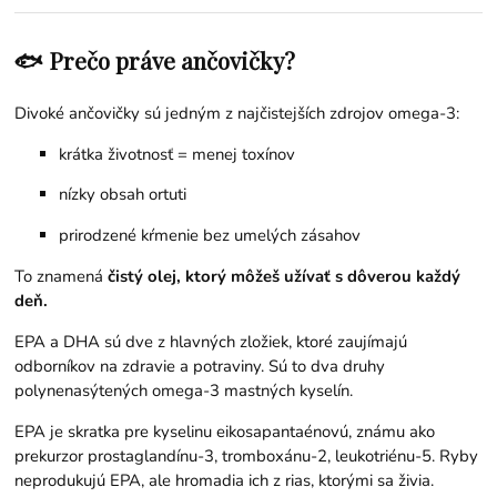
🐟 Prečo práve ančovičky?
Divoké ančovičky sú jedným z najčistejších zdrojov omega-3:
krátka životnosť = menej toxínov
nízky obsah ortuti
prirodzené kŕmenie bez umelých zásahov
To znamená
čistý olej, ktorý môžeš užívať s dôverou každý
deň.
EPA a DHA sú dve z hlavných zložiek, ktoré zaujímajú
odborníkov na zdravie a potraviny. Sú to dva druhy
polynenasýtených omega-3 mastných kyselín.
EPA je skratka pre kyselinu eikosapantaénovú, známu ako
prekurzor prostaglandínu-3, tromboxánu-2, leukotriénu-5. Ryby
neprodukujú EPA, ale hromadia ich z rias, ktorými sa živia.