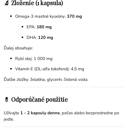
🔬 Zloženie (1 kapsula)
Omega-3 mastné kyseliny:
370 mg
EPA:
180 mg
DHA:
120 mg
Ďalej obsahuje:
Rybí olej: 1 000 mg
Vitamín E (DL-alfa tokoferol): 4,5 mg
Ďalšie zložky: želatína, glycerín, čistená voda.
💊 Odporúčané použitie
Užívajte
1 – 2 kapsuly denne
, počas alebo bezprostredne po
jedle.