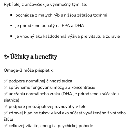
Rybí olej z ančovičiek je výnimočný tým, že:
pochádza z malých rýb s nižšou záťažou toxínmi
je prirodzene bohatý na EPA a DHA
je vhodný ako každodenná výživa pre vitalitu a zdravie
✨ Účinky a benefity
Omega-3 môže prispieť k:
✅ podpore normálnej činnosti srdca
✅ správnemu fungovaniu mozgu a koncentrácie
✅ udržaniu normálneho zraku (DHA je prirodzenou súčasťou
sietnice)
✅ podpore protizápalovej rovnováhy v tele
✅ zdravej hladine tukov v krvi ako súčasť vyváženého životného
štýlu
✅ celkovej vitalite, energii a psychickej pohode