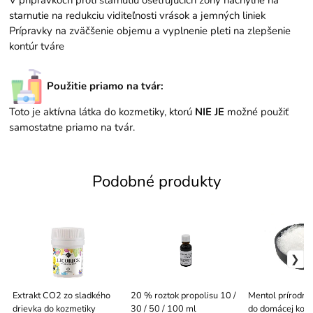
V prípravkoch proti starnutiu ošetrujúcich zóny náchylné na
starnutie na redukciu viditeľnosti vrások a jemných liniek
Prípravky na zväčšenie objemu a vyplnenie pleti na zlepšenie
kontúr tváre
Použitie priamo na tvár:
Toto je aktívna látka do kozmetiky, ktorú
NIE JE
možné použiť
samostatne priamo na tvár.
Podobné produkty
Extrakt CO2 zo sladkého
20 % roztok propolisu 10 /
Mentol prírodný 
drievka do kozmetiky
30 / 50 / 100 ml
do domácej koz