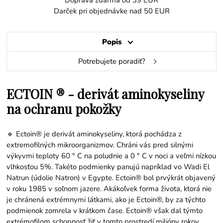
Doprava zdarma od 39 EUR
Darček pri objednávke nad 50 EUR
Popis
Potrebujete poradiť?
ECTOIN ® - derivát aminokyseliny
na ochranu pokožky
🔹 Ectoin® je derivát aminokyseliny, ktorá pochádza z
extremofilných mikroorganizmov. Chráni vás pred silnými
výkyvmi teploty 60 ° C na poludnie a 0 ° C v noci a veľmi nízkou
vlhkosťou 5%. Takéto podmienky panujú napríklad vo Wadi El
Natrun (údolie Natron) v Egypte. Ectoin® bol prvýkrát objavený
v roku 1985 v soľnom jazere. Akákoľvek forma života, ktorá nie
je chránená extrémnymi látkami, ako je Ectoin®, by za týchto
podmienok zomrela v krátkom čase. Ectoin® však dal týmto
extrémofilom schopnosť žiť v tomto prostredí milióny rokov.