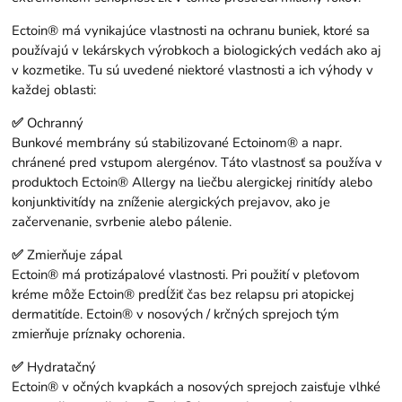
Ectoin® má vynikajúce vlastnosti na ochranu buniek, ktoré sa
používajú v lekárskych výrobkoch a biologických vedách ako aj
v kozmetike. Tu sú uvedené niektoré vlastnosti a ich výhody v
každej oblasti:
✅
Ochranný
Bunkové membrány sú stabilizované Ectoinom® a napr.
chránené pred vstupom alergénov. Táto vlastnosť sa používa v
produktoch Ectoin® Allergy na liečbu alergickej rinitídy alebo
konjunktivitídy na zníženie alergických prejavov, ako je
začervenanie, svrbenie alebo pálenie.
✅
Zmierňuje zápal
Ectoin® má protizápalové vlastnosti. Pri použití v pleťovom
kréme môže Ectoin® predĺžiť čas bez relapsu pri atopickej
dermatitíde. Ectoin® v nosových / krčných sprejoch tým
zmierňuje príznaky ochorenia.
✅
Hydratačný
Ectoin® v očných kvapkách a nosových sprejoch zaisťuje vlhké