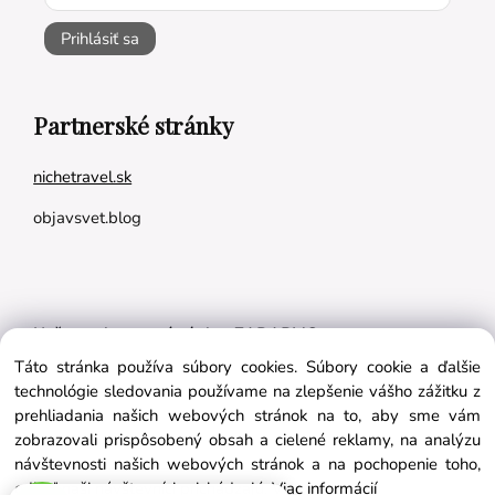
Prihlásiť sa
Partnerské stránky
nichetravel.sk
objavsvet.blog
Naše appky pre vás úplne ZADARMO:
Táto stránka používa súbory cookies. Súbory cookie a ďalšie
Tréningový plán na mieru
technológie sledovania používame na zlepšenie vášho zážitku z
BMI kalkulačka
prehliadania našich webových stránok na to, aby sme vám
zobrazovali prispôsobený obsah a cielené reklamy, na analýzu
Vygeneruj si výživový plán na mieru
návštevnosti našich webových stránok a na pochopenie toho,
odkiaľ naši návštevníci prichádzajú.
Viac informácií