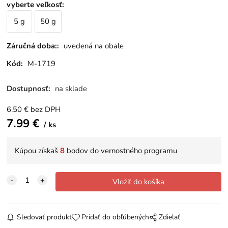
vyberte veľkosť
:
5 g
50 g
Záručná doba::
uvedená na obale
Kód:
M-1719
Dostupnosť:
na sklade
6.50
€
bez DPH
7.99
€
ks
Kúpou získaš
8
bodov do vernostného programu
Sledovať produkt
Pridať do obľúbených
Zdielať