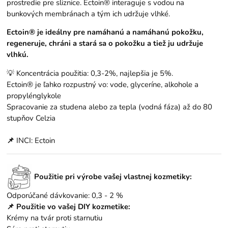
prostredie pre sliznice. Ectoin® interaguje s vodou na
bunkových membránach a tým ich udržuje vlhké.
Ectoin® je ideálny pre namáhanú a namáhanú pokožku,
regeneruje, chráni a stará sa o pokožku a tiež ju udržuje
vlhkú.
💡 Koncentrácia použitia: 0,3-2%, najlepšia je 5%.
Ectoin® je ľahko rozpustný vo: vode, glyceríne, alkohole a
propylénglykole
Spracovanie za studena alebo za tepla (vodná fáza) až do 80
stupňov Celzia
📌
INCI: Ectoin
Použitie pri výrobe vašej vlastnej kozmetiky:
Odporúčané dávkovanie: 0,3 - 2 %
📌 Použitie vo vašej DIY kozmetike:
Krémy na tvár proti starnutiu