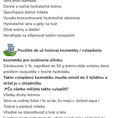
Séra proti starnutiu
Denné a nočné hydratačné krémy
Spevňujúce telové mlieka
Vysoko koncentrované hydratačné ošetrenia
Hydratačné séra a gély na tvár
Očné krémy a ďalšie!
Neváhajte sa inšpirovať našimi
receptami
Použitie do už hotovej kozmetiky / vylepšenie
kozmetiky pre zosilnenie účinku:
Dávkovanie 1 %, napríklad do 50 g krému dáte ectoinu, ktorý
predtým rozpustíte v troche
hydrolátu
.
Takto vylepšenú kozmetiku musíte minúť do 2 týždňov a
držať ju v chladničke.
📌Čo všetko môžete takto vylepšiť?
Všetky druhy krémov
Séra na vodnej báze / to sú tie, čo majú v zložení aqua /
Telové a pleťové mlieka
Vhodné na starostlivosť o tvár a telo